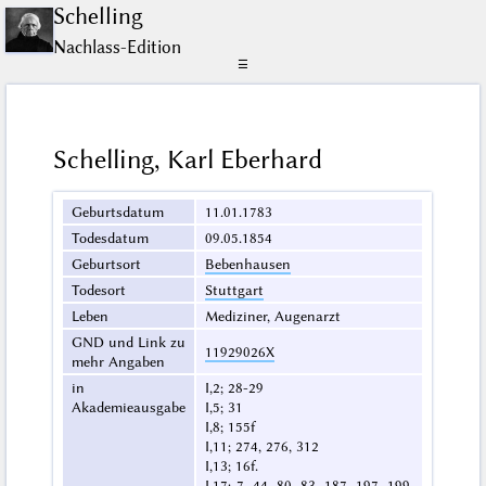
Schelling
Nachlass-Edition
☰
Schelling, Karl Eberhard
Geburtsdatum
11.01.1783
Todesdatum
09.05.1854
Geburtsort
Bebenhausen
Todesort
Stuttgart
Leben
Mediziner, Augenarzt
GND und Link zu
11929026X
mehr Angaben
in
I,2; 28-29
Akademieausgabe
I,5; 31
I,8; 155f
I,11; 274, 276, 312
I,13; 16f.
I,17; 7, 44, 80, 83, 187, 197, 199,