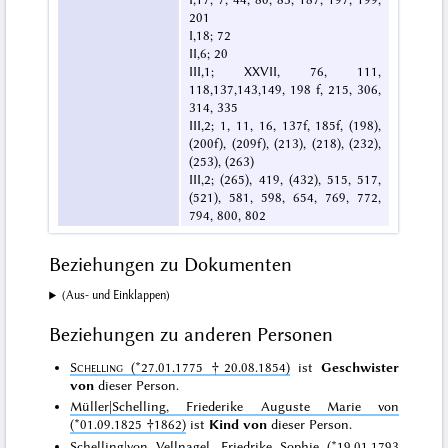
201
I,18; 72
II,6; 20
III,1; XXVII, 76, 111,
118,137,143,149, 198 f, 215, 306,
314, 335
III,2; 1, 11, 16, 137f, 185f, (198),
(200f), (209f), (213), (218), (232),
(253), (263)
III,2; (265), 419, (432), 515, 517,
(521), 581, 598, 654, 769, 772,
794, 800, 802
Beziehungen zu Dokumenten
(Aus- und Einklappen)
Beziehungen zu anderen Personen
Schelling
(*27.01.1775 †20.08.1854)
ist
Geschwister
von
dieser Person.
Müller|Schelling, Friederike Auguste Marie von
(*01.09.1825 †1862)
ist
Kind von
dieser Person.
Schelling|von Vellnagel, Friedrike Sophie (*19.01.1793