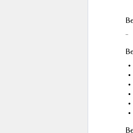
Be
–
Be
Be