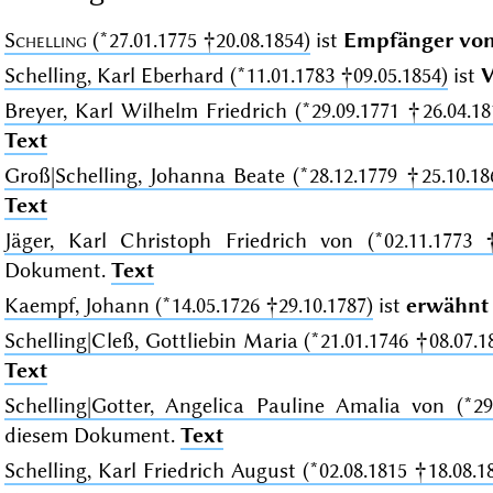
Schelling
(*27.01.1775 †20.08.1854)
ist
Empfänger vo
Schelling, Karl Eberhard (*11.01.1783 †09.05.1854)
ist
V
Breyer, Karl Wilhelm Friedrich (*29.09.1771 †26.04.18
Text
Groß|Schelling, Johanna Beate (*28.12.1779 †25.10.18
Text
Jäger, Karl Christoph Friedrich von (*02.11.1773 
Dokument.
Text
Kaempf, Johann (*14.05.1726 †29.10.1787)
ist
erwähnt 
Schelling|Cleß, Gottliebin Maria (*21.01.1746 †08.07.1
Text
Schelling|Gotter, Angelica Pauline Amalia von (*29
diesem Dokument.
Text
Schelling, Karl Friedrich August (*02.08.1815 †18.08.1