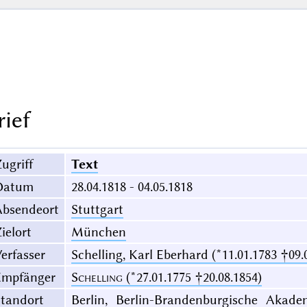
rief
ugriff
Text
Datum
28.04.1818 - 04.05.1818
Absendeort
Stuttgart
ielort
München
erfasser
Schelling, Karl Eberhard (*11.01.1783 †09.
Empfänger
Schelling
(*27.01.1775 †20.08.1854)
Standort
Berlin, Berlin-Brandenburgische Akade