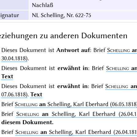
Nachlaß
ignatur
NL Schelling, Nr. 622-75
eziehungen zu anderen Dokumenten
Dieses Dokument ist
Antwort auf
: Brief
Schelling
a
30.04.1818)
.
Dieses Dokument ist
erwähnt in
: Brief
Schelling
a
Text
Dieses Dokument ist
erwähnt in
: Brief
Schelling
a
07.06.1818)
.
Text
Brief
Schelling
an
Schelling, Karl Eberhard (06.05.1818
Brief
Schelling
an
Schelling, Karl Eberhard (26.04.1
diesem Dokument.
Brief
Schelling
an
Schelling, Karl Eberhard (26.04.181