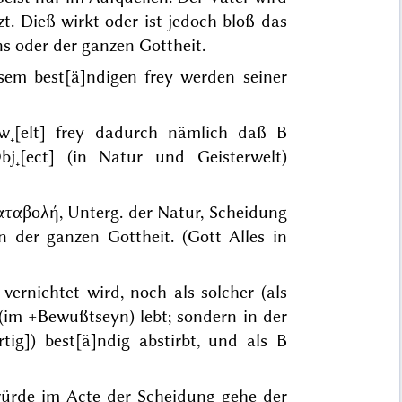
zt. Dieß wirkt oder ist jedoch bloß das
s oder der ganzen Gottheit.
iesem best[ä]ndigen frey werden
seiner
w˖[elt] frey dadurch nämlich daß B
j˖[ect] (in Natur und Geisterwelt)
αταβολή
, Unterg. der Natur, Scheidung
yn der
ganzen
Gottheit. (Gott Alles in
r
vernichtet
wird, noch
als solcher
(als
 (im
+
Bewußtseyn) lebt; sondern in der
ig]) best[ä]ndig abstirbt, und als B
würde
im
Acte der Scheidung gehe der