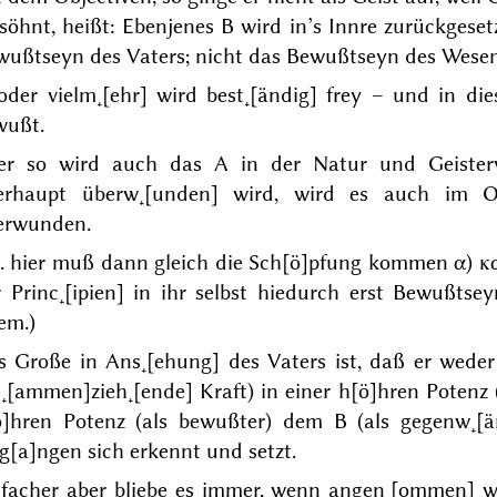
söhnt, heißt: Ebenjenes B wird in’s Innre zurückgeset
wußtseyn des Vaters; nicht das Bewußtseyn des Wesen
 oder vielm˖[ehr] wird best˖[ändig] frey – und in d
wußt.
er so wird auch das A in der Natur und Geister
erhaupt überw˖[unden] wird, wird es auch im Ob
erwunden.
. hier muß dann gleich die Sch[ö]pfung kommen α)
κ
 Princ˖[ipien] in ihr selbst
hiedurch erst Bewußtse
em.)
s Große in Ans˖[ehung] des Vaters ist, daß er wede
s˖[ammen]zieh˖[ende] Kraft) in einer h[ö]hren Potenz
ö]hren Potenz (als bewußter) dem B (als gegenw˖[ärt
g[a]ngen sich erkennt und setzt.
nfacher aber bliebe es immer, wenn angen˖[ommen] 