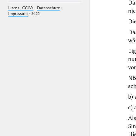
Das
Lizenz: CC BY
·
Datenschutz
·
nic
Impressum
· 2025
Di
Das
wä
Eig
nur
von
NB.
sch
b) 
c) 
Al
Si
Hi