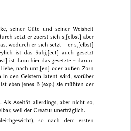
ke, seiner Güte und seiner Weisheit
edurch
setzt
er zuerst sich s˖[elbst] aber
das, wodurch er sich setzt – er s˖[elbst]
ylich ist das Subj˖[ect] auch gesetzt
lbst] ist dann hier das
gesetzte
– darum
n Liebe, nach unt˖[en] oder außen Zorn
 in den Geistern latent wird, worüber
 ist eben jenes B (exp.) sie müßten der
Als Aseität allerdings, aber nicht so,
elbar, weil der
Creatur unerträglich.
leichgewicht), so nach dem ersten