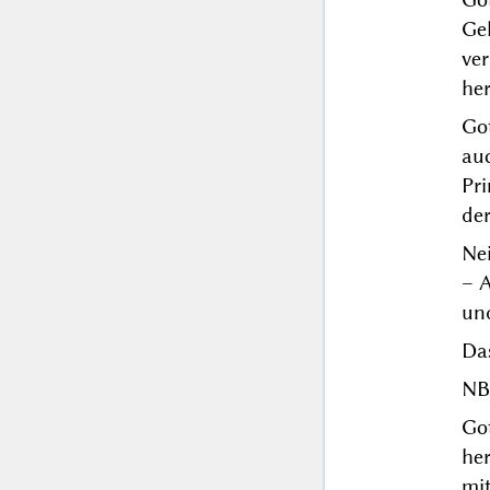
Ge
ver
her
Got
au
Pr
der
Nei
– 
und
Da
NB.
Go
he
mit