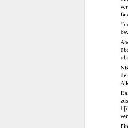
ver
Be
*)
be
Ab
üb
üb
NB
der
All
Da
zu
h[
ver
Ei