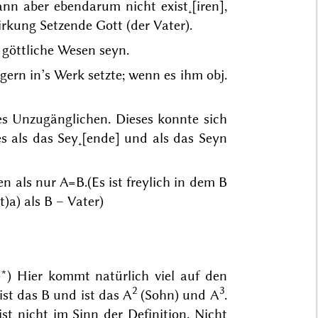
ann aber ebendarum nicht exist˖[iren],
Wirkung Setzende Gott (der Vater).
s
göttliche Wesen
seyn.
gern in’s Werk setzte; wenn es ihm obj.
nes Unzugänglichen. Dieses konnte sich
s als das Sey˖[ende] und als das Seyn
en als nur A=B.
(Es ist freylich
in
dem B
t)
a) als B – Vater)
)
*) Hier kommt natürlich viel auf den
2
3
st das B und ist das A
(Sohn) und A
.
ist
nicht im Sinn der Definition. Nicht