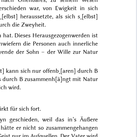
rschieden war, von Ewigkeit in sich
lbst] heraussetzte, als sich s˖[elbst]
urch die Zweyheit.
ich hat. Dieses Herausgezogenwerden ist
Inwiefern die Personen auch innerliche
eyende der Sohn – der Wille zur Natur
st] kann sich nur offenb˖[aren] durch B
as durch B zusammenh[ä]ngt mit Natur
ich wird.
kt für sich fort.
yn geschieden, weil das in’s Äußere
er hätte er nicht so zusammengehangen
 Geist nur im Aufquellen. Der Vater wird