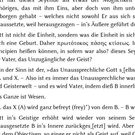
höriges, das mit ihm Eins, aber doch von ihm unte
borgen gehabt – welches nicht sowohl Er aus sich s˖[e
aussetzte, weil herausgezogen – in’s Äußere geführt d
t ist nicht die Einheit, sondern was die Einheit in s
ch eine Geburt. Daher
πρωτότοκος πάσης κτίσεως
. 
incipien heißen können, in sofern war also? dieses S
 Vater, das Unzugängliche der Geist?
n der Sinn ist der, »das Unaussprechliche Gott s˖[elb
A und X. – Also ist es immer das Unaussprechliche w
 Geisterwelt – und es wird Vater, indem dieß B innerl
s
Ganze
ist Wesen.
 das X (A) wird ganz befreyt (frey)*) von dem B. – B wir
tt in’s Geistige erhöht wird wieder von seinem Se
rausgesetzte B in’s Innere zurückges˖[etzt] wird. Ab
 dem Objectiven, so ginge er nicht als Geist auf, weil