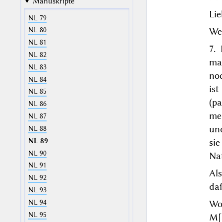
Manuskripte
Lie
NL 79
Wei
NL 80
NL 81
7.
NL 82
ma
NL 83
noc
NL 84
is
NL 85
(
pa
NL 86
meh
NL 87
un
NL 88
NL 89
sie
NL 90
Nat
NL 91
Als
NL 92
daß
NL 93
Wo
NL 94
NL 95
M[a