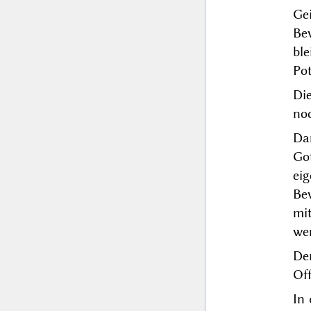
Ge
Be
bl
Pot
Die
noc
Dan
Go
ei
Be
mi
wen
De
Off
In