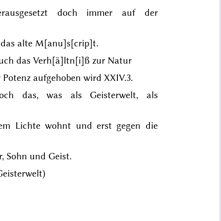
rausgesetzt doch immer auf der
das alte M[anu]s[crip]t.
uch das Verh[ä]ltn[i]ß zur Natur
 Potenz aufgehoben wird XXIV.3.
och das, was als Geisterwelt, als
chem Lichte wohnt und erst gegen die
r, Sohn und Geist.
eisterwelt)