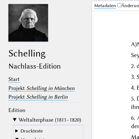
Me­ta­da­ten
Änderu
A)
Schelling
Sey
Nachlass-Edition
2. 
3. 
Start
4. 
Projekt
Schelling in München
Projekt
Schelling in Berlin
5.
ih
Edition
6.
Weltalterphase (1811–1820)
de
Drucktexte
Mac