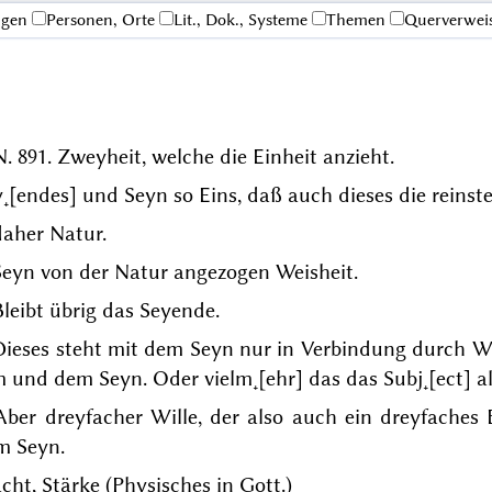
ngen
Personen, Orte
Lit., Dok., Systeme
Themen
Querverwei
N. 89
1. Zweyheit, welche die Einheit anzieht.
˖[endes] und Seyn so Eins, daß auch dieses die reinste
daher Natur.
Seyn von der Natur angezogen Weisheit.
Bleibt übrig das Seyende.
 Dieses steht mit dem Seyn nur in Verbindung durch
Wi
m
und dem Seyn. Oder vielm˖[ehr] das das Subj˖[ect] als
 Aber dreyfacher Wille, der also auch ein dreyfache
m Seyn.
ht, Stärke (Physisches in Gott.)