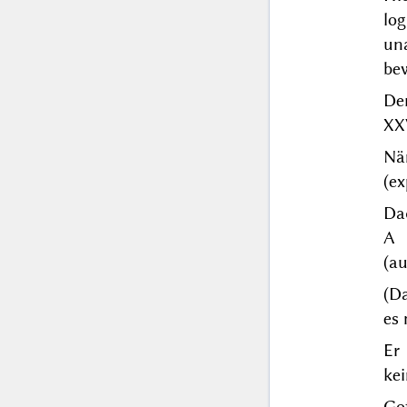
log
un
be
De
XXV
Nä
(ex
Dad
A 
(au
(D
es 
Er
ke
Go