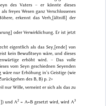
seyn des Vaters – er könnte dieses
als freyes Wesen ganz Verschlossenes
Höhere, erkennt das Verh˖[ältniß] der
arung] oder Verwirklichung. Er ist jetzt
echt eigentlich als das Sey˖[ende] von
eist kein Bewußtseyn wäre, und
dieses
enwärtige erhöht wird. – Das volle
dieses vom Seyn geschiednen Seyenden
 wäre nur Erhöhung in’s Geistige (wie
 Zurückgehen des B, B) p. 2+
l nur Wille, verneint er sich als das zu
2
3
t]) und A
= A=B gesetzt wird, wird A