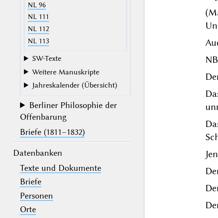
NL 96
(M
NL 111
Un
NL 112
Auc
NL 113
NB.
SW-Texte
Weitere Manuskripte
De
Jahreskalender (Übersicht)
Da
Berliner Philosophie der
unm
Offenbarung
Da
Briefe (1811–1832)
Sch
Datenbanken
Jen
Texte und Dokumente
Der
Briefe
De
Personen
Der
Orte