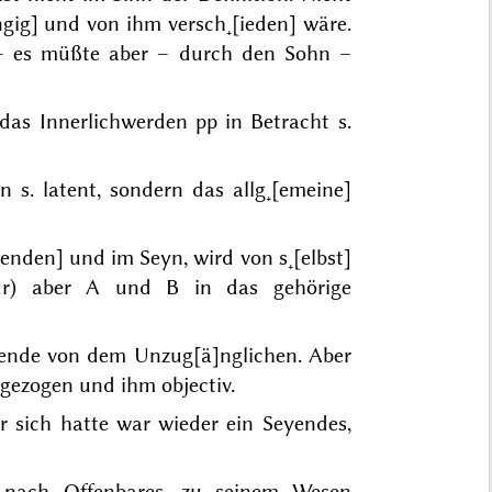
ngig] und von ihm versch˖[ieden] wäre.
 – es müßte aber – durch den Sohn –
as Innerlichwerden pp in Betracht s.
s. latent, sondern das allg˖[emeine]
enden] und im Seyn, wird von s˖[elbst]
ur) aber A und B in das gehörige
yende von dem Unzug[ä]nglichen. Aber
gezogen und ihm objectiv.
er sich hatte war wieder ein Seyendes,
t nach Offenbares, zu seinem Wesen