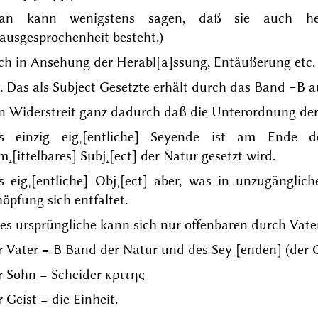
an kann wenigstens sagen, daß sie auch he
ausgesprochenheit besteht.)
h in Ansehung der Herabl[a]ssung, Entäußerung etc. 
 Das als Subject Gesetzte erhält durch das Band =B a
n Widerstreit ganz dadurch daß die Unterordnung der
s einzig eig˖[entliche] Seyende ist am Ende d
˖[ittelbares] Subj˖[ect] der Natur gesetzt wird.
s eig˖[entliche] Obj˖[ect] aber, was in unzugängli
öpfung sich entfaltet.
es ursprüngliche kann sich nur offenbaren durch Vate
 Vater = B Band der Natur und des Sey˖[enden] (der G
r Sohn = Scheider
κριτης
 Geist = die Einheit.