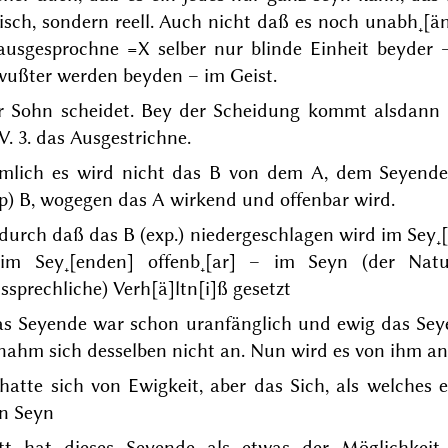
isch, sondern reell. Auch nicht daß es noch unabh˖[ä
ausgesprochne =X selber nur blinde Einheit beyder
wußter werden beyden – im Geist.
r Sohn
scheidet
. Bey der Scheidung kommt alsdann d
. 3. das Ausgestrichne.
mlich es wird nicht das B
von
dem A, dem Seyenden 
p) B, wogegen das A wirkend und offenbar wird.
urch daß das B (exp.) niedergeschlagen wird im Sey˖[
im Sey˖[enden] offenb˖[ar] – im Seyn (der Nat
ssprechliche) Verh[ä]ltn[i]ß gesetzt
as Seyende war schon uranfänglich und ewig das Se
nahm sich desselben nicht an. Nun wird es von ihm an
 hatte
sich
von Ewigkeit, aber das
Sich
, als welches 
in Seyn
tt hat dieses Seyende als etwas der Möglichkei