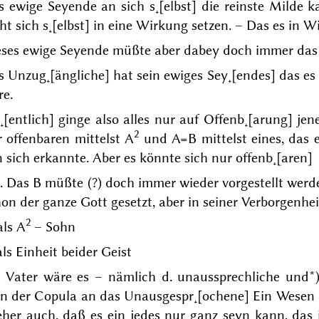
 ewige Seyende an sich s˖[elbst] die reinste Milde k
ht sich s˖[elbst] in eine Wirkung setzen. – Das es in 
eses ewige Seyende müßte aber dabey doch immer da
 Unzug˖[ängliche] hat sein ewiges Sey˖[endes] das es 
re.
˖[entlich] ginge also alles nur auf Offenb˖[arung] je
2
 offenbaren mittelst A
und A=B mittelst eines, das e
 sich erkannte. Aber es könnte sich nur offenb˖[aren]
 Das B müßte (?) doch immer wieder vorgestellt werd
on der ganze Gott gesetzt, aber in seiner Verborgenhei
2
als A
– Sohn
als Einheit beider Geist
s Vater wäre es – nämlich d. unaussprechliche und*
nn der Copula an das Unausgespr˖[ochene]
Ein
Wesen i
eher auch, daß es
ein jedes nur
ganz
seyn kann, das