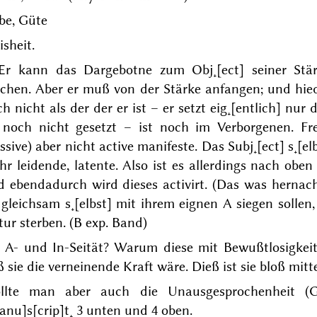
be, Güte
sheit.
 Er kann das Dargebotne zum Obj˖[ect] seiner Stär
chen. Aber er muß von der Stärke anfangen; und hi
h nicht als der der er ist – er setzt eig˖[entlich] nur 
t noch nicht gesetzt – ist noch im Verborgenen. Fre
ssive
) aber nicht
active manifeste
. Das Subj˖[ect] s˖[e
r leidende, latente. Also ist es allerdings nach obe
d ebendadurch wird dieses activirt. (Das was hernach
 gleichsam s˖[elbst] mit ihrem eignen A siegen sollen,
ur sterben. (B exp. Band)
 A- und In-Seität? Warum diese mit Bewußtlosigkeit. 
 sie die verneinende Kraft wäre. Dieß ist sie bloß mitt
llte man aber auch die Unausgesprochenheit (G
nu]s[crip]t˖ 3 unten und 4 oben.