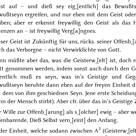
ist auf – und dieß sey eig˖[entlich] das Bewußt
wußtseyn ergreifen, und nur eben
mit
dem Geist oder 
eiben; aber er erkennt freywillig den Geist als das 
enzen an – ist freywillig Verg[a]ngnes.
ser Geist ist
Zukünftig
für uns, rücks. seiner Offenb˖[
h das Verborgne – nicht Verwirklichte von Gott.
n müßte aber das, was die Geisterw˖[elt] ist, doch r
tt genommen werden, indem sonst auch durch den G
gentlich muß es seyn, was in’s Geistige und Geg
wußtseyn beruhte dann eben auf der freyen Einheit 
t dem von ihm geschiednen Seyn. Jene erste Scheidung
n der Mensch stirbt). Aber cfr. über das in’s Geistige
r Wille zur Offenb˖[arung]
als s˖[olcher]
ewig – aber wei
enbarende. Dieß Selbst vern˖[eint] den Anfang.
3
 der Einheit, welche sodann zwischen A
(Geisterw˖[el