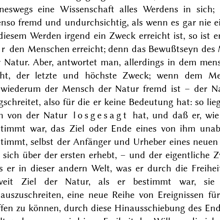
ineswegs eine Wissenschaft alles Werdens in sich;
enso fremd und undurchsichtig, als wenn es gar nie 
diesem Werden irgend ein Zweck erreicht ist, so ist
ür
den Menschen erreicht; denn das Bewußtseyn des 
r Natur. Aber, antwortet man, allerdings in dem men
cht, der letzte und höchste Zweck; wenn dem Me
nwiederum der Mensch der Natur fremd ist – der Na
schreitet, also für die er keine Bedeutung hat: so li
ch von der Natur
losgesagt
hat, und daß er, wie
stimmt war, das Ziel oder Ende eines von ihm unab
timmt, selbst der Anfänger und Urheber eines neuen 
 sich über der ersten erhebt, – und der eigentliche
 er in dieser andern Welt, was er durch die Freihei
weit Ziel der Natur, als er bestimmt war, si
nauszuschreiten, eine neue Reihe von Ereignissen für
ffen zu können, durch diese Hinausschiebung des En