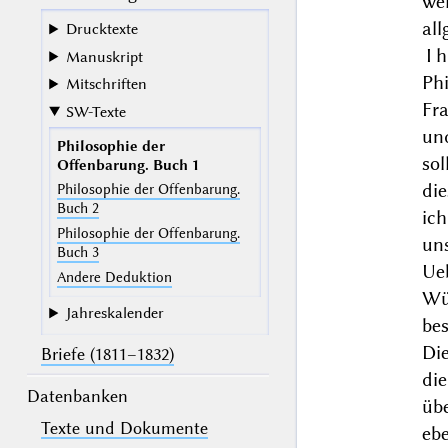
we
al
Drucktexte
I
Manuskript
Ph
Mitschriften
Fr
SW-Texte
und
Philosophie der
sol
Offenbarung. Buch 1
di
Philosophie der Offenbarung.
Buch 2
ich
Philosophie der Offenbarung.
un
Buch 3
Ue
Andere Deduktion
Wü
Jahreskalender
bes
Di
Briefe (1811–1832)
die
Datenbanken
übe
Texte und Dokumente
ebe