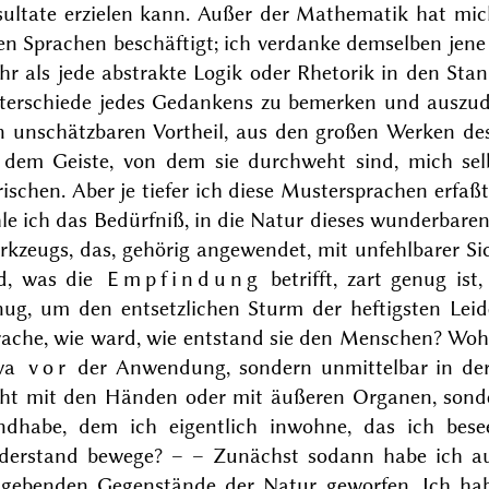
sultate erzielen kann. Außer der Mathematik hat mich
en Sprachen beschäftigt; ich verdanke demselben jene
r als jede abstrakte Logik oder Rhetorik in den Stan
terschiede jedes Gedankens zu bemerken und auszud
n unschätzbaren Vortheil, aus den großen Werken des
 dem Geiste, von dem sie durchweht sind, mich se
rischen. Aber je tiefer ich diese Mustersprachen erfaß
le ich das Bedürfniß, in die Natur dieses wunderbaren
rkzeugs, das, gehörig angewendet, mit unfehlbarer Si
d, was die
Empfindung
betrifft, zart genug ist
nug, um den entsetzlichen Sturm der heftigsten Lei
ache, wie ward, wie entstand sie den Menschen? Wohe
wa
vor
der Anwendung, sondern unmittelbar
in
der
cht mit den Händen oder mit äußeren Organen, sonde
ndhabe, dem ich eigentlich inwohne, das ich bese
derstand bewege? – – Zunächst sodann habe ich au
gebenden Gegenstände der Natur geworfen. Ich ha