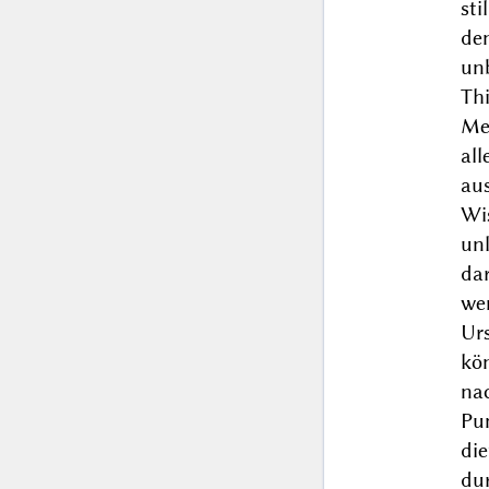
sti
de
un
Th
Me
al
au
Wi
un
dar
we
Ur
kön
na
Pu
di
du