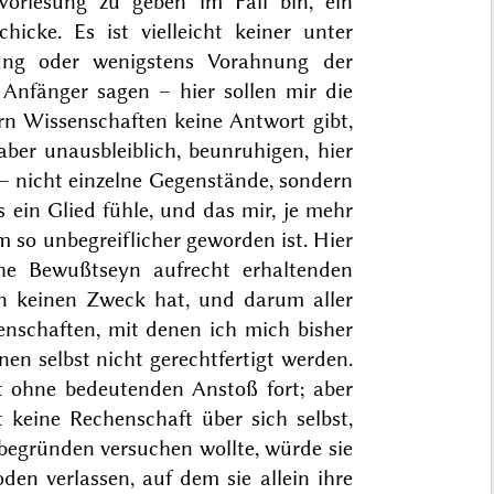
orlesung zu geben im Fall bin, ein
icke. Es ist vielleicht keiner unter
lung oder wenigstens Vorahnung der
Anfänger sagen – hier sollen mir die
rn Wissenschaften keine Antwort gibt,
aber unausbleiblich, beunruhigen, hier
t – nicht einzelne Gegenstände, sondern
s ein Glied fühle, und das mir, je mehr
m so unbegreiflicher geworden ist. Hier
iche Bewußtseyn aufrecht erhaltenden
 keinen Zweck hat, und darum aller
nschaften, mit denen ich mich bisher
nen selbst nicht gerechtfertigt werden.
st ohne bedeutenden Anstoß fort; aber
t keine Rechenschaft über sich selbst,
begründen versuchen wollte, würde sie
den verlassen, auf dem sie allein ihre