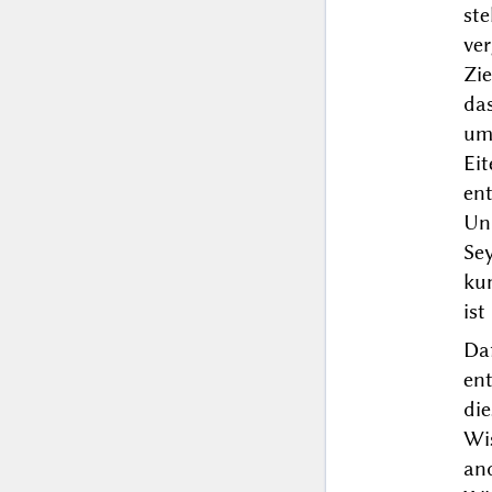
st
ve
Zie
da
um
Eit
en
Un
Se
kun
ist
Da
ent
di
Wi
an