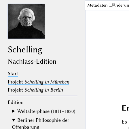
Me­ta­da­ten
Änderu
Schelling
Nachlass-Edition
Start
Projekt
Schelling in München
Projekt
Schelling in Berlin
Edition
E
Weltalterphase (1811–1820)
Berliner Philosophie der
Es
Offenbarung