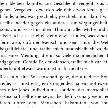
ehen bleiben könnte. Ein Geschlecht vergeht, das
rgehen. Vergebens erwarten wir, daß etwas Neues ges
l finde; alles, was geschieht, geschieht nur, damit
s selbst wieder gegen ein anderes zur Vergangenheit
sonst, und es ist in allem Thun, in aller Mühe und 
elkeit:
alles
ist eitel, denn eitel ist alles, was ei
tfernt also, daß der Mensch und sein Thun die Welt 
begreiflichste, und treibt mich unausbleiblich zu d
yns, einer Meinung, die in so vielen schmerzlichen 
dgegeben. Gerade Er, der Mensch, treibt mich zur let
 überhaupt etwas? warum ist nicht nichts?
–
ß es nun eine Wissenschaft gebe, die auf diese Fra
reiße, ist unstreitig ein dringendes, ja ein nothwe
eses oder jenes Individuums, sondern der menschli
ssenschaft sollte die seyn, die dieß vermag, wenn e
deren unter den Menschen bekannten, von ihn