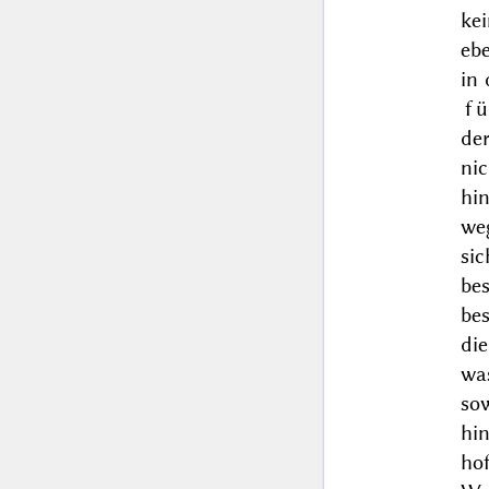
ke
eb
in 
f
de
ni
hi
weg
si
be
bes
die
was
so
hi
ho