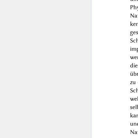
Ph
Na
ke
ge
Sc
imp
we
di
üb
zu 
Sc
wel
sel
ka
un
Na