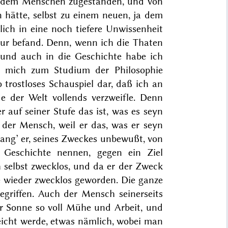
ch dem Menschen zugestanden, und von
 hätte, selbst zu einem neuen, ja dem
ich in eine noch tiefere Unwissenheit
atur befand. Denn, wenn ich die Thaten
 und auch in die Geschichte habe ich
ch mich zum Studium der Philosophie
o trostloses Schauspiel dar, daß ich an
der Welt vollends verzweifle. Denn
 auf seiner Stufe das ist, was es seyn
r der Mensch, weil er das, was er seyn
lang’ er, seines Zweckes unbewußt, von
 Geschichte nennen, gegen ein Ziel
ch selbst zwecklos, und da er der Zweck
re wieder zwecklos geworden. Die ganze
egriffen. Auch der Mensch seinerseits
er Sonne so voll Mühe und Arbeit
, und
reicht werde, etwas nämlich, wobei man