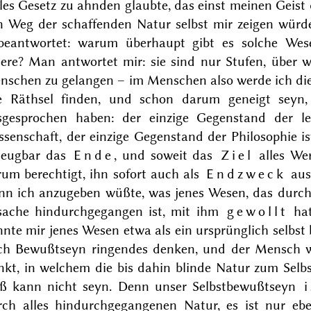
lles Gesetz zu ahnden glaubte, das einst meinen Geist
n Weg der schaffenden Natur selbst mir zeigen würde
beantwortet: warum überhaupt gibt es solche We
iere? Man antwortet mir: sie sind nur Stufen, über 
nschen zu gelangen – im Menschen also werde ich die 
le Räthsel finden, und schon darum geneigt seyn,
sgesprochen haben: der einzige Gegenstand der le
ssenschaft, der einzige Gegenstand der Philosophie 
leugbar das
Ende
, und soweit das
Ziel
alles Wer
um berechtigt, ihn sofort auch als
Endzweck
ausz
nn ich anzugeben wüßte, was jenes Wesen, das durch 
sache hindurchgegangen ist, mit ihm
gewollt
hat
nte mir jenes Wesen etwa als ein ursprünglich selbst 
ch Bewußtseyn ringendes denken, und der Mensch w
nkt, in welchem die bis dahin blinde Natur zum Selb
eß kann nicht seyn. Denn unser Selbstbewußtseyn
rch alles hindurchgegangenen Natur, es ist nur e