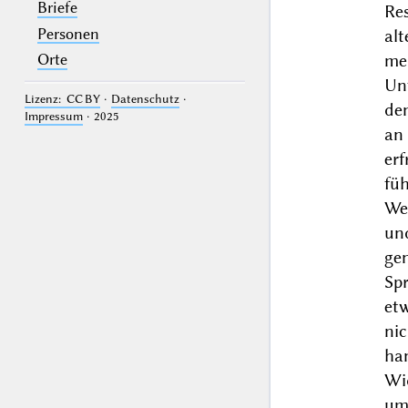
Briefe
Re
Personen
alt
meh
Orte
Un
Lizenz: CC BY
·
Datenschutz
·
de
Impressum
· 2025
an
erf
füh
We
un
ge
Spr
et
ni
ha
Wi
um