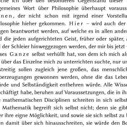
lche ich über den besonderen Gegenstand dieser V
lgemeines Wort über Philosophie überhaupt voraussch
hnen
, der nicht schon mit irgend einer Vorstel
ilosophie hieher gekommen.
Hier
– wird auch der 
agen beantwortet werden, auf welche es in allen ande
 die jeden aufgerichteten Geist, früher oder später, 
l der Schleier hinweggezogen werden, der mir bis jetz
eses
Ganze
selbst verhüllt hat, von dem ich mich al
 über das Einzelne mich zu unterrichten suchte, nur u
streitig sollen zugleich jene großen, das menschl
berzeugungen gewonnen werden, ohne die das Leben
rde und Selbständigkeit entbehren würde. Alle Wisse
chäftigt habe, beruhen auf Voraussetzungen, die in ih
e mathematischen Disciplinen schreiten in sich selb
 Mathematik begreift sich selbst nicht; denn sie gib
r ihre eigne Möglichkeit, und sowie sie sich selbst
zu 
n damit über sich hinausschreiten, sie würde den Bo