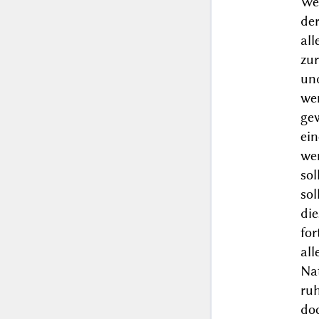
We
de
al
zur
un
we
ge
ei
wen
sol
sol
di
for
all
Na
ruh
doc