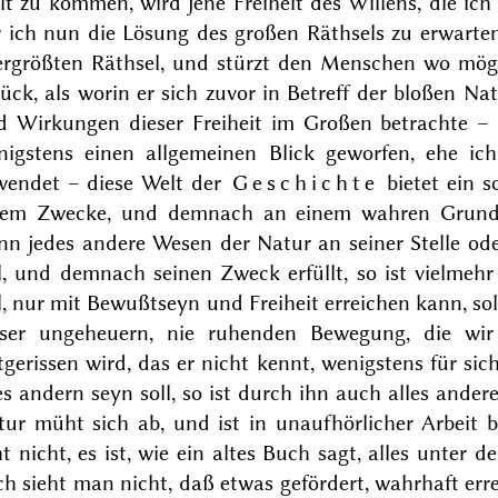
lt zu kommen, wird jene Freiheit des Willens, die i
r ich nun die Lösung des großen Räthsels zu erwarten
lergrößten Räthsel, und stürzt den Menschen wo mögl
ück, als worin er sich zuvor in Betreff der bloßen N
d Wirkungen dieser Freiheit im Großen betrachte –
nigstens einen allgemeinen Blick geworfen, ehe i
wendet – diese Welt der
Geschichte
bietet ein s
nem
Zwecke, und demnach an einem wahren Grunde 
n jedes andere Wesen der Natur an seiner Stelle oder
l, und demnach seinen Zweck erfüllt, so ist vielmeh
l, nur mit Bewußtseyn und Freiheit erreichen kann, so
eser ungeheuern, nie ruhenden Bewegung, die wir
tgerissen wird, das er nicht kennt, wenigstens für si
es andern seyn soll, so ist durch ihn auch alles ande
tur müht sich ab, und ist in unaufhörlicher Arbeit b
t nicht, es ist, wie ein
altes Buch
sagt,
alles unter d
h sieht man nicht, daß etwas gefördert, wahrhaft er