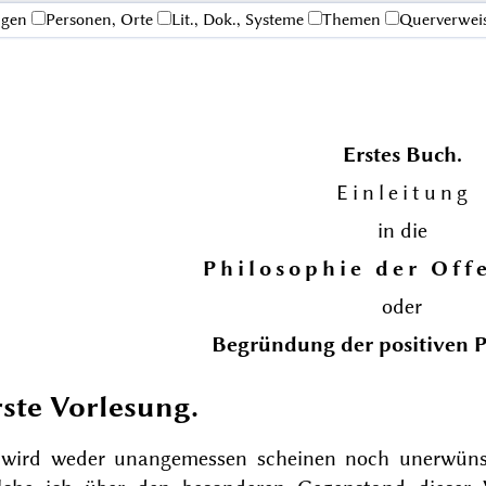
ngen
Personen, Orte
Lit., Dok., Systeme
Themen
Querverwei
Erstes Buch.
Einleitung
in die
Philosophie der Of
oder
Begründung der positiven P
rste Vorlesung.
 wird weder unangemessen scheinen noch unerwünsc