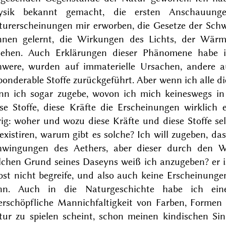
ysik bekannt gemacht, die ersten Anschauunge
turerscheinungen mir erworben, die Gesetze der Schw
nnen gelernt, die Wirkungen des Lichts, der Wärme
sehen. Auch Erklärungen dieser Phänomene habe ic
hwere, wurden auf immaterielle Ursachen, andere a
onderable Stoffe zurückgeführt. Aber wenn ich alle die
nn ich sogar zugebe, wovon ich
mich keineswegs in
ese Stoffe, diese Kräfte die Erscheinungen wirklich 
rig: woher und wozu diese Kräfte und diese Stoffe se
existiren, warum gibt es solche? Ich will zugeben, da
hwingungen des Aethers, aber dieser durch den We
chen Grund seines Daseyns weiß ich anzugeben? er is
bst nicht begreife, und also auch keine Erscheinungen
nn. Auch in die Naturgeschichte habe ich ei
erschöpfliche Mannichfaltigkeit von Farben, Formen 
tur zu spielen scheint, schon meinen kindischen Sin