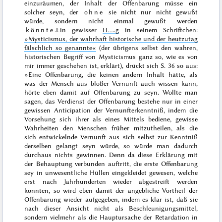
einzuräumen, der Inhalt der Offenbarung müsse ein
solcher seyn, der
ohne
sie nicht nur nicht gewußt
würde, sondern nicht einmal gewußt werden
könnte
.
Ein gewisser
H…..g
in seinem Schriftchen:
»Mysticismus, der wahrhaft historische und der heutzutag
fälschlich so genannte«
(der übrigens selbst den wahren,
historischen Begriff von Mysticismus ganz so, wie es von
mir immer
geschehen ist, erklärt), drückt sich S. 36 so aus:
»Eine Offenbarung, die keinen andern Inhalt hätte, als
was der Mensch aus bloßer Vernunft auch wissen kann,
hörte eben damit auf Offenbarung zu seyn. Wollte man
sagen, das Verdienst der Offenbarung bestehe nur in einer
gewissen Anticipation der Vernunfterkenntniß, indem die
Vorsehung sich ihrer als eines Mittels bediene, gewisse
Wahrheiten den Menschen früher mitzutheilen, als die
sich entwickelnde Vernunft aus sich selbst zur Kenntniß
derselben gelangt seyn würde, so würde man dadurch
durchaus nichts gewinnen. Denn da diese Erklärung mit
der Behauptung verbunden auftritt, die erste Offenbarung
sey in unwesentliche Hüllen eingekleidet gewesen, welche
erst nach Jahrhunderten wieder abgestreift werden
konnten, so wird eben damit der angebliche Vortheil der
Offenbarung wieder aufgegeben, indem es klar ist, daß sie
nach dieser Ansicht nicht als Beschleunigungsmittel,
sondern vielmehr als die Hauptursache der Retardation in