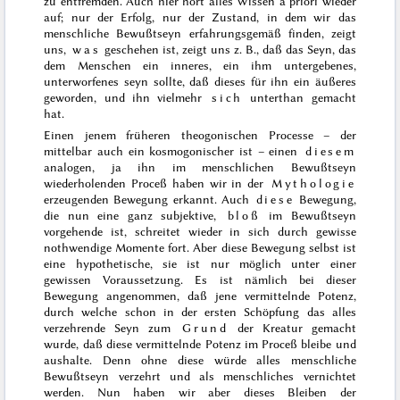
zu entfremden. Auch hier hört alles Wissen
a priori
wieder
auf; nur der Erfolg, nur der Zustand, in dem wir das
menschliche Bewußtseyn erfahrungsgemäß finden, zeigt
uns,
was
geschehen ist, zeigt uns z. B., daß das Seyn, das
dem Menschen ein inneres, ein ihm untergebenes,
unterworfenes seyn sollte, daß dieses für ihn ein äußeres
geworden, und ihn vielmehr
sich
unterthan gemacht
hat.
Einen jenem früheren theogonischen Processe – der
mittelbar auch ein kosmogonischer ist – einen
diesem
analogen, ja ihn im menschlichen Bewußtseyn
wiederholenden Proceß haben wir in der
Mythologie
erzeugenden Bewegung erkannt. Auch
diese
Bewegung,
die nun eine ganz subjektive,
bloß
im Bewußtseyn
vorgehende ist, schreitet wieder in sich durch gewisse
nothwendige Momente fort. Aber diese Bewegung selbst ist
eine hypothetische, sie ist nur möglich unter einer
gewissen Voraussetzung. Es ist nämlich bei dieser
Bewegung angenommen, daß jene vermittelnde Potenz,
durch welche schon in der ersten Schöpfung das alles
verzehrende Seyn zum
Grund
der Kreatur gemacht
wurde, daß diese vermittelnde Potenz im Proceß bleibe und
aushalte. Denn ohne diese würde alles menschliche
Bewußtseyn verzehrt und als menschliches vernichtet
werden. Nun haben wir aber dieses Bleiben der