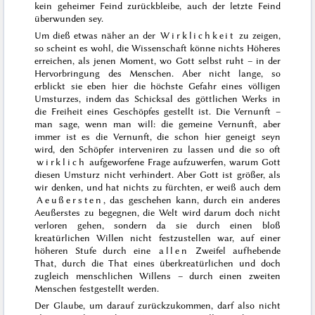
kein geheimer Feind zurückbleibe, auch der letzte Feind
überwunden sey.
Um dieß etwas näher an der
Wirklichkeit
zu zeigen,
so scheint es wohl, die Wissenschaft könne nichts Höheres
erreichen, als jenen Moment, wo Gott selbst ruht – in der
Hervorbringung des Menschen. Aber nicht lange, so
erblickt sie eben hier die höchste Gefahr eines völligen
Umsturzes, indem das Schicksal des göttlichen Werks in
die Freiheit eines Geschöpfes gestellt ist. Die Vernunft –
man sage, wenn man will: die gemeine Vernunft, aber
immer ist es die Vernunft, die schon hier geneigt seyn
wird, den Schöpfer interveniren zu lassen und die so oft
wirklich
aufgeworfene Frage aufzuwerfen, warum Gott
diesen Umsturz nicht verhindert. Aber Gott ist größer, als
wir denken, und hat nichts zu fürchten, er weiß auch dem
Aeußersten
, das geschehen kann, durch ein anderes
Aeußerstes zu begegnen, die Welt wird darum doch nicht
verloren gehen, sondern da sie durch einen bloß
kreatürlichen Willen nicht festzustellen war, auf einer
höheren Stufe durch
eine
allen
Zweifel aufhebende
That, durch die That eines überkreatürlichen und doch
zugleich menschlichen Willens – durch einen zweiten
Menschen festgestellt werden.
Der Glaube, um darauf zurückzukommen, darf also nicht