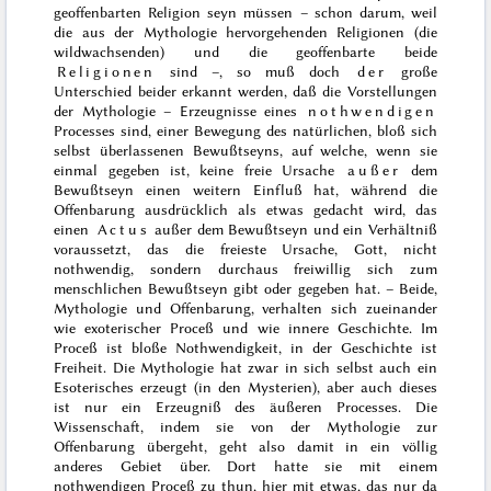
geoffenbarten Religion seyn müssen – schon darum, weil
die aus der Mythologie hervorgehenden Religionen (die
wildwachsenden) und die geoffenbarte beide
Religionen
sind –, so muß doch
der
große
Unterschied beider erkannt werden, daß die Vorstellungen
der Mythologie – Erzeugnisse eines
nothwendigen
Processes sind, einer Bewegung des natürlichen, bloß sich
selbst überlassenen Bewußtseyns, auf welche, wenn sie
einmal gegeben ist, keine freie Ursache
außer
dem
Bewußtseyn einen weitern Einfluß hat, während die
Offenbarung ausdrücklich als etwas gedacht wird, das
einen
Actus
außer dem Bewußtseyn und ein Verhältniß
voraussetzt, das die freieste Ursache, Gott, nicht
nothwendig, sondern durchaus freiwillig sich zum
menschlichen Bewußtseyn gibt oder gegeben hat. – Beide,
Mythologie und Offenbarung, verhalten sich zueinander
wie exoterischer Proceß und wie innere Geschichte. Im
Proceß ist bloße Nothwendigkeit, in der Geschichte ist
Freiheit. Die Mythologie hat zwar in sich selbst auch ein
Esoterisches erzeugt (in den Mysterien), aber auch dieses
ist nur ein Erzeugniß des
äußeren Processes. Die
Wissenschaft, indem sie von der Mythologie zur
Offenbarung übergeht, geht also damit in ein völlig
anderes Gebiet über. Dort hatte sie mit einem
nothwendigen Proceß zu thun, hier mit etwas, das nur da