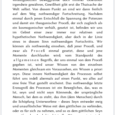
irgendwie gewähren, Gewißheit gibt erst die Thatsache der
Welt selbst. Von diesem Punkt an sind wir dann freilich
auf dem Weg nothwendiger Fortschreitung. Nachdem
einmal durch jenen Entschluß die Spannung der Potenzen
und damit ein theogonischer Proceß, der sich zugleich als
ein kosmogonischer verhält, gesetzt ist, befinden wir uns
im Gebiet einer zwar immer nur relativen und
hypothetischen Nothwendigkeit, aber doch in der Linie
eines in diesem Sinn nothwendigen Fortschritts. Wir
können als nothwendig einsehen, daß jener Proceß, und
zwar als
Proceß
einmal gesetzt, diese und jene
Momente durchlaufen wird; vom Standpunkt des
allgemeinen
Begriffs, der uns einmal von dem Proceß
gegeben ist, wird unser Wissen von den einzelnen
Momenten gleichsam ein Voraussehen, ein Wissen
a priori
seyn. Diese innere Nothwendigkeit des Processes selbst
führt uns indeß abermals auf einen Punkt, wo alles auf
eine freie That gestellt erscheint. Das nothwendige letzte
Erzeugniß des Processes ist ein Bewegliches, das, was es
Ist, seyn und nicht seyn Könnende, der ursprüngliche
Mensch, bei dem es steht, das ihm (dem Menschen) durch
die Schöpfung Unterworfene – dieses Seyn entweder ewig
und unauflöslicher Weise mit dem göttlichen zu verbinden,
oder es für sich zu nehmen, und so es dem
göttlichen Seyn