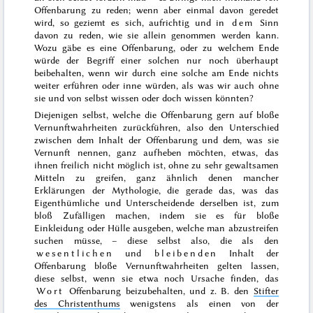
Offenbarung zu reden; wenn aber einmal davon geredet
wird, so geziemt es sich, aufrichtig und in
dem
Sinn
davon zu reden, wie sie allein genommen werden kann.
Wozu gäbe es eine Offenbarung, oder zu welchem Ende
würde der Begriff einer solchen nur noch überhaupt
beibehalten, wenn wir durch eine solche am Ende nichts
weiter erführen oder inne würden, als was wir auch ohne
sie und von selbst wissen oder doch wissen könnten?
Diejenigen selbst, welche die Offenbarung gern auf bloße
Vernunftwahrheiten zurückführen, also den Unterschied
zwischen dem Inhalt der Offenbarung und dem, was sie
Vernunft nennen, ganz aufheben möchten, etwas, das
ihnen freilich nicht möglich ist, ohne zu sehr gewaltsamen
Mitteln
zu greifen, ganz ähnlich denen mancher
Erklärungen der Mythologie, die gerade das, was das
Eigenthümliche und Unterscheidende derselben ist, zum
bloß Zufälligen machen, indem sie es für bloße
Einkleidung oder Hülle ausgeben, welche man abzustreifen
suchen müsse, – diese selbst also, die als den
wesentlichen
und
bleibenden
Inhalt der
Offenbarung bloße Vernunftwahrheiten gelten lassen,
diese selbst, wenn sie etwa noch Ursache finden, das
Wort
Offenbarung beizubehalten, und z. B. den
Stifter
des Christenthums
wenigstens als einen von der