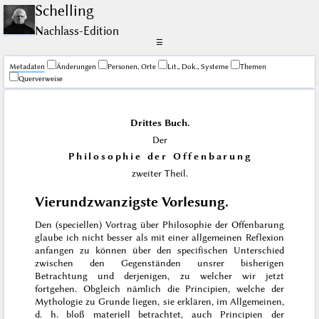
Schelling
Nachlass-Edition
☰
Me­ta­da­ten
Änderungen
Personen, Orte
Lit., Dok., Systeme
Themen
Querverweise
Drittes Buch.
Der
Philosophie der Offenbarung
zweiter Theil.
Vierundzwanzigste Vorlesung.
Den (speciellen) Vortrag über Philosophie der Offenbarung
glaube ich nicht besser als mit einer allgemeinen Reflexion
anfangen zu können über den specifischen Unterschied
zwischen den Gegenständen unsrer bisherigen
Betrachtung und derjenigen, zu welcher wir jetzt
fortgehen. Obgleich nämlich die Principien, welche der
Mythologie zu Grunde liegen, sie erklären, im Allgemeinen,
d. h. bloß materiell betrachtet, auch Principien der