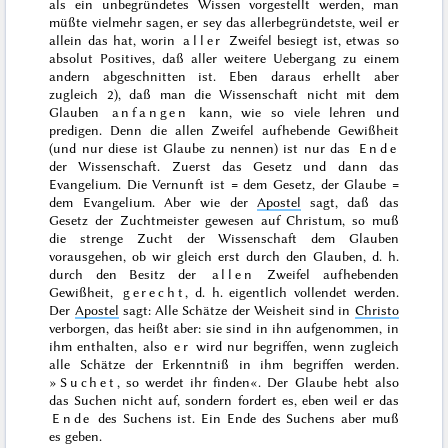
als ein unbegründetes Wissen vorgestellt werden, man
müßte vielmehr sagen, er sey das allerbegründetste, weil er
allein das hat, worin
aller
Zweifel besiegt ist, etwas so
absolut Positives, daß aller weitere Uebergang zu einem
andern abgeschnitten ist. Eben daraus erhellt aber
zugleich 2), daß man die Wissenschaft nicht mit dem
Glauben
anfangen
kann, wie so viele lehren und
predigen. Denn die allen Zweifel aufhebende Gewißheit
(und nur diese ist Glaube zu nennen) ist nur das
Ende
der Wissenschaft. Zuerst das Gesetz und dann das
Evangelium. Die Vernunft ist = dem Gesetz, der Glaube =
dem Evangelium. Aber wie der
Apostel
sagt,
daß das
Gesetz der Zuchtmeister gewesen auf Christum
, so muß
die strenge Zucht der Wissenschaft dem Glauben
vorausgehen, ob wir gleich erst durch den Glauben, d. h.
durch den Besitz der
allen
Zweifel aufhebenden
Gewißheit,
gerecht
, d. h. eigentlich vollendet werden.
Der
Apostel
sagt:
Alle Schätze der Weisheit sind in
Christo
verborgen
, das heißt aber: sie sind in ihn aufgenommen, in
ihm enthalten, also
er
wird nur begriffen, wenn zugleich
alle Schätze der Erkenntniß in ihm begriffen werden.
»
Suchet
, so werdet ihr finden«
. Der Glaube hebt also
das Suchen nicht auf, sondern fordert es, eben weil er das
Ende
des Suchens ist. Ein Ende des Suchens aber muß
es geben.