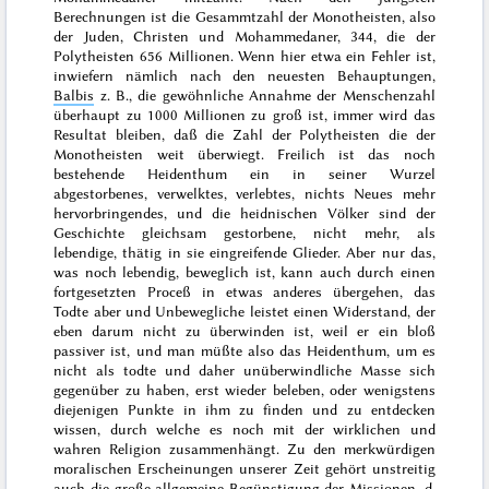
Berechnungen ist die Gesammtzahl der Monotheisten, also
der Juden, Christen und Mohammedaner, 344, die der
Polytheisten 656 Millionen. Wenn hier etwa ein Fehler ist,
inwiefern nämlich nach den neuesten Behauptungen,
Balbis
z. B., die gewöhnliche Annahme der Menschenzahl
überhaupt zu 1000 Millionen zu groß ist
, immer wird das
Resultat bleiben, daß die Zahl der Polytheisten die der
Monotheisten weit überwiegt. Freilich ist das noch
bestehende Heidenthum ein in seiner Wurzel
abgestorbenes, verwelktes, verlebtes, nichts Neues mehr
hervorbringendes, und die heidnischen Völker sind der
Geschichte gleichsam gestorbene, nicht mehr, als
lebendige, thätig in sie eingreifende Glieder. Aber nur das,
was noch lebendig, beweglich ist, kann auch durch einen
fortgesetzten Proceß in etwas anderes übergehen, das
Todte aber und Unbewegliche leistet einen Widerstand, der
eben darum nicht zu überwinden ist, weil er ein bloß
passiver ist, und man müßte also das Heidenthum, um es
nicht als todte und daher unüberwindliche Masse sich
gegenüber zu haben, erst wieder beleben, oder wenigstens
diejenigen Punkte in ihm zu finden und zu entdecken
wissen, durch welche es noch mit der wirklichen und
wahren Religion zusammenhängt. Zu den merkwürdigen
moralischen Erscheinungen unserer Zeit gehört unstreitig
auch die große allgemeine Begünstigung der Missionen, d.