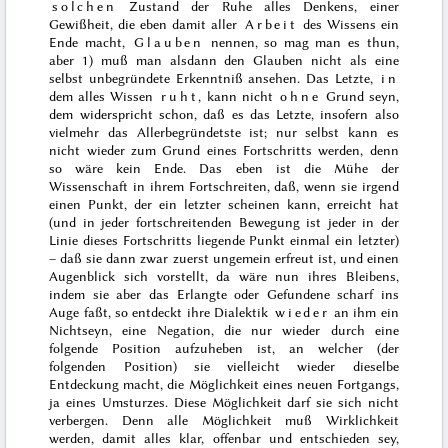
solchen
Zustand der Ruhe alles Denkens, einer
Gewißheit, die eben damit aller
Arbeit
des Wissens ein
Ende macht,
Glauben
nennen, so mag man es thun,
aber 1) muß man
alsdann den Glauben nicht als eine
selbst unbegründete Erkenntniß ansehen. Das Letzte,
in
dem alles Wissen
ruht
, kann nicht
ohne
Grund seyn,
dem widerspricht schon, daß es das Letzte, insofern also
vielmehr das Allerbegründetste ist; nur selbst kann es
nicht wieder zum Grund eines Fortschritts werden, denn
so wäre kein Ende. Das eben ist die Mühe der
Wissenschaft in ihrem Fortschreiten, daß, wenn sie irgend
einen Punkt, der ein letzter scheinen kann, erreicht hat
(und in jeder fortschreitenden Bewegung ist jeder in der
Linie dieses Fortschritts liegende Punkt einmal ein letzter)
– daß sie dann zwar zuerst ungemein erfreut ist, und einen
Augenblick sich vorstellt, da wäre nun ihres Bleibens,
indem sie aber das Erlangte oder Gefundene scharf ins
Auge faßt, so entdeckt ihre Dialektik
wieder
an ihm ein
Nichtseyn, eine Negation, die nur wieder durch eine
folgende Position aufzuheben ist, an welcher (der
folgenden Position) sie vielleicht wieder dieselbe
Entdeckung macht, die Möglichkeit eines neuen Fortgangs,
ja eines Umsturzes. Diese Möglichkeit darf sie sich nicht
verbergen. Denn alle Möglichkeit muß Wirklichkeit
werden, damit alles klar, offenbar und entschieden sey,