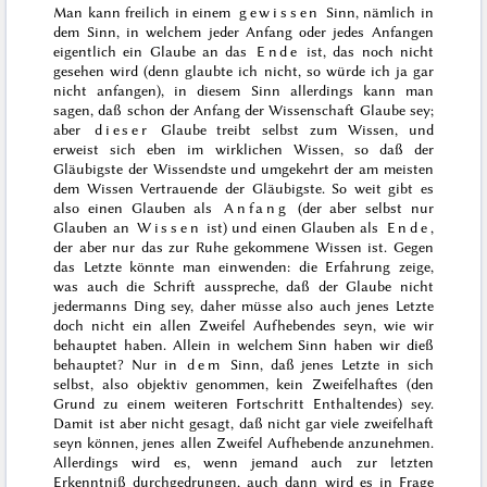
Man kann freilich in einem
gewissen
Sinn, nämlich in
dem Sinn, in welchem jeder Anfang oder jedes Anfangen
eigentlich ein Glaube an das
Ende
ist, das noch nicht
gesehen wird (denn glaubte ich nicht, so würde ich ja gar
nicht anfangen), in diesem Sinn allerdings kann man
sagen, daß schon der Anfang der Wissenschaft Glaube sey;
aber
dieser
Glaube treibt selbst zum Wissen, und
erweist sich eben im wirklichen Wissen, so daß der
Gläubigste der Wissendste und umgekehrt der am meisten
dem Wissen Vertrauende der Gläubigste. So weit gibt es
also einen Glauben als
Anfang
(der aber selbst nur
Glauben an
Wissen
ist)
und einen Glauben als
Ende
,
der aber nur das zur Ruhe gekommene Wissen ist. Gegen
das Letzte könnte man einwenden: die Erfahrung zeige,
was auch die Schrift ausspreche,
daß der Glaube nicht
jedermanns Ding sey
, daher müsse also auch jenes Letzte
doch nicht ein allen Zweifel Aufhebendes seyn, wie wir
behauptet haben. Allein in welchem Sinn haben wir dieß
behauptet? Nur in
dem
Sinn, daß jenes Letzte in sich
selbst, also objektiv genommen, kein Zweifelhaftes (den
Grund zu einem weiteren Fortschritt Enthaltendes) sey.
Damit ist aber nicht gesagt, daß nicht gar viele zweifelhaft
seyn können, jenes allen Zweifel Aufhebende anzunehmen.
Allerdings wird es, wenn jemand auch zur letzten
Erkenntniß durchgedrungen, auch dann wird es in Frage