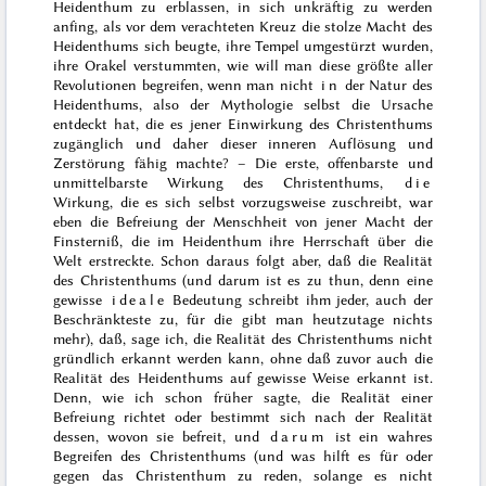
Heidenthum zu erblassen, in sich unkräftig zu werden
anfing, als vor dem verachteten Kreuz die stolze Macht des
Heidenthums sich beugte, ihre Tempel
umgestürzt wurden,
ihre Orakel verstummten, wie will man diese größte aller
Revolutionen begreifen, wenn man nicht
in
der Natur des
Heidenthums, also der Mythologie selbst die Ursache
entdeckt hat, die es jener Einwirkung des Christenthums
zugänglich und daher dieser inneren Auflösung und
Zerstörung fähig machte? – Die erste, offenbarste und
unmittelbarste Wirkung des Christenthums,
die
Wirkung, die es sich selbst vorzugsweise zuschreibt, war
eben die Befreiung der Menschheit von jener Macht der
Finsterniß, die im Heidenthum ihre Herrschaft über die
Welt erstreckte. Schon daraus folgt aber, daß die Realität
des Christenthums (und darum ist es zu thun, denn eine
gewisse
ideale
Bedeutung schreibt ihm jeder, auch der
Beschränkteste zu, für die gibt man heutzutage nichts
mehr), daß, sage ich, die Realität des Christenthums nicht
gründlich erkannt werden kann, ohne daß zuvor auch die
Realität des Heidenthums auf gewisse Weise erkannt ist.
Denn, wie ich schon früher sagte, die Realität einer
Befreiung richtet oder bestimmt sich nach der Realität
dessen, wovon sie befreit, und
darum
ist ein wahres
Begreifen des Christenthums (und was hilft es für oder
gegen das Christenthum zu reden, solange es nicht