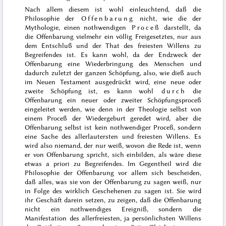
Nach allem diesem ist wohl einleuchtend, daß die
Philosophie der
Offenbarung
nicht, wie die der
Mythologie, einen nothwendigen
Proceß
darstellt, da
die Offenbarung vielmehr ein völlig Freigesetztes, nur aus
dem Entschluß und der That des freiesten Willens zu
Begreifendes ist. Es kann wohl, da der Endzweck der
Offenbarung eine Wiederbringung des Menschen und
dadurch zuletzt der ganzen Schöpfung, also, wie dieß auch
im Neuen Testament ausgedrückt wird, eine neue oder
zweite Schöpfung ist, es kann wohl
durch
die
Offenbarung ein neuer oder zweiter Schöpfungsproceß
eingeleitet werden, wie denn in der Theologie selbst von
einem Proceß der Wiedergeburt geredet wird, aber die
Offenbarung selbst ist kein nothwendiger Proceß, sondern
eine Sache des allerlautersten und freiesten Willens. Es
wird also niemand, der nur weiß, wovon die Rede ist, wenn
er von Offenbarung spricht, sich einbilden, als wäre diese
etwas
a priori
zu Begreifendes. Im Gegentheil wird die
Philosophie der Offenbarung vor allem sich bescheiden,
daß alles, was sie von der Offenbarung zu sagen weiß, nur
in Folge des wirklich Geschehenen zu sagen ist. Sie wird
ihr Geschäft darein setzen, zu zeigen, daß die Offenbarung
nicht ein nothwendiges
Ereigniß, sondern die
Manifestation des allerfreiesten, ja persönlichsten Willens