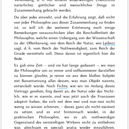
natürlicher, göttlicher und menschlicher Dinge in
Zusammenhang gebracht werden.
Da aber jeder einsieht, und die Erfahrung zeigt, daß nicht
von jeder Philosophie aus dieser Zusammenhang zu finden
ist, so will ich der weiteren Erörterung noch einige
Bemerkungen vorausschicken über die Beschaffenheit der
Philosophie, welche einen Uebergang von der Wissenschaft
zu der Offenbarung,
von dem Reich der Natur, wie
Leibniz
sagt, d. h. vom Reich der Nothwendigkeit, zum Reich der
Gnade vermitteln soll
. Denn davon ist eigentlich hier die
Rede.
Es gab eine Zeit – und sie hat lange gedauert –, wo man
die Philosophie um so reiner und vollkommener darstellen
zu können glaubte, je reiner sie aus dem bloßen Subjekt
mit Beiseitsetzung alles dessen, was man Objekt nannte,
entwickelt würde. Noch
Fichte
, wie wir im Anfang dieses
Vortrags gesehen, fing damit an, die Natur oder das Nicht-
Ich, wie er es nannte, und was jetzt auch die Franzosen
adoptirt
haben, die sich mit dem
moi
und
non-moi
nicht
wenig zu wissen scheinen, – dieses ganz als nicht-existent
zu setzen und es erst hintennach wieder, in der
praktischen Philosophie, wo es als nothwendiger
Gegenstand des vernünftigen Wirkens nicht zu entbehren
war, gleichsam
ex speciali gratia
wieder einzuführen.