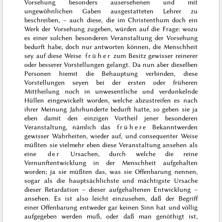
Vorsehung besonders ausersehenen und mit
ungewöhnlichen Gaben ausgestatteten Lehrer zu
beschreiben, – auch diese, die im Christenthum doch ein
Werk der Vorsehung zugeben, würden auf die Frage: wozu
es einer solchen besonderen Veranstaltung der Vorsehung
bedurft habe, doch nur antworten können, die Menschheit
sey auf diese Weise
früher
zum Besitz gewisser reinerer
oder besserer Vorstellungen gelangt. Da nun aber dieselben
Personen hiemit die Behauptung verbinden, diese
Vorstellungen seyen bei der ersten oder früheren
Mittheilung noch in unwesentliche und verdunkelnde
Hüllen eingewickelt worden, welche abzustreifen es nach
ihrer Meinung Jahrhunderte bedurft hatte, so geben sie ja
eben damit den einzigen Vortheil jener besonderen
Veranstaltung, nämlich das
frühere
Bekanntwerden
gewisser Wahrheiten, wieder auf, und consequenter Weise
müßten sie vielmehr eben diese Veranstaltung ansehen als
eine
der
Ursachen, durch welche die reine
Vernunftentwicklung in der Menschheit aufgehalten
worden; ja sie müßten das, was sie Offenbarung nennen,
sogar als die hauptsächlichste und mächtigste Ursache
dieser Retardation – dieser aufgehaltenen Entwicklung –
ansehen. Es ist also leicht einzusehen, daß der Begriff
einer Offenbarung entweder gar keinen Sinn hat und völlig
aufgegeben werden muß, oder daß man genöthigt ist,