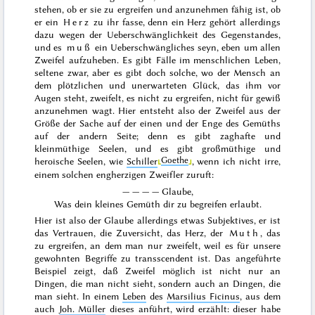
stehen, ob er sie zu ergreifen und anzunehmen fähig ist, ob
er ein
Herz
zu ihr fasse, denn ein Herz gehört allerdings
dazu wegen der Ueberschwänglichkeit des Gegenstandes,
und es
muß
ein Ueberschwängliches seyn, eben um allen
Zweifel aufzuheben. Es gibt Fälle im menschlichen Leben,
seltene zwar, aber es gibt doch solche, wo der Mensch an
dem plötzlichen und unerwarteten Glück, das ihm vor
Augen steht, zweifelt, es nicht zu ergreifen, nicht für gewiß
anzunehmen wagt. Hier entsteht also der Zweifel aus der
Größe der Sache auf der einen und der Enge des Gemüths
auf der andern Seite; denn es gibt zaghafte und
kleinmüthige Seelen, und es gibt großmüthige und
Goethe
heroische Seelen, wie
Schiller
, wenn ich nicht irre,
einem solchen engherzigen Zweifler zuruft:
— — — — Glaube,
Was dein kleines Gemüth dir zu begreifen erlaubt.
Hier ist also der Glaube allerdings etwas Subjektives, er ist
das Vertrauen, die Zuversicht, das Herz, der
Muth
, das
zu ergreifen, an dem man nur zweifelt, weil es für unsere
gewohnten Begriffe zu transscendent ist. Das angeführte
Beispiel zeigt, daß Zweifel möglich ist nicht nur an
Dingen, die man nicht sieht, sondern auch an Dingen, die
man sieht. In einem
Leben
des
Marsilius Ficinus
, aus dem
auch
Joh. Müller
dieses anführt, wird erzählt:
dieser habe