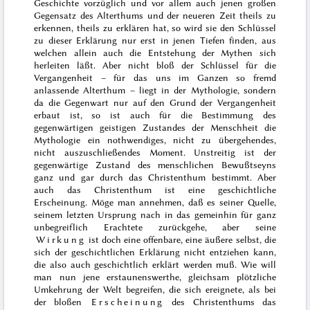
Geschichte vorzüglich und vor allem auch jenen großen
Gegensatz des Alterthums und der neueren Zeit theils zu
erkennen, theils zu erklären hat, so wird sie den Schlüssel
zu dieser Erklärung nur erst in jenen Tiefen finden, aus
welchen allein auch die Entstehung der Mythen sich
herleiten läßt. Aber nicht bloß der Schlüssel für die
Vergangenheit – für das uns im Ganzen so fremd
anlassende Alterthum – liegt in der Mythologie, sondern
da die Gegenwart nur auf den Grund der Vergangenheit
erbaut ist, so ist auch für die Bestimmung des
gegenwärtigen geistigen Zustandes der Menschheit die
Mythologie ein nothwendiges, nicht zu übergehendes,
nicht auszuschließendes Moment. Unstreitig ist der
gegenwärtige Zustand des menschlichen Bewußtseyns
ganz und gar durch das Christenthum bestimmt. Aber
auch das Christenthum ist eine geschichtliche
Erscheinung. Möge man annehmen, daß es seiner Quelle,
seinem letzten Ursprung nach in das gemeinhin für ganz
unbegreiflich Erachtete zurückgehe, aber seine
Wirkung
ist doch eine offenbare, eine äußere selbst, die
sich der geschichtlichen Erklärung nicht entziehen kann,
die also auch geschichtlich erklärt werden muß. Wie will
man nun jene erstaunenswerthe, gleichsam plötzliche
Umkehrung der Welt begreifen, die sich ereignete, als bei
der bloßen
Erscheinung
des Christenthums das