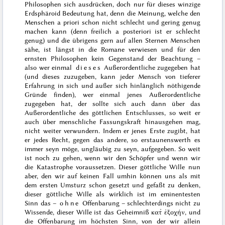
Philosophen sich ausdrücken, doch nur für dieses winzige
Erdsphäroid Bedeutung hat, denn die Meinung, welche den
Menschen
a priori
schon nicht schlecht und gering genug
machen kann (denn freilich
a posteriori
ist er schlecht
genug) und die übrigens gern auf allen Sternen Menschen
sähe, ist längst in die Romane verwiesen und für den
ernsten Philosophen kein Gegenstand der Beachtung –
also wer einmal
dieses
Außerordentliche zugegeben hat
(und dieses zuzugeben, kann jeder Mensch von tieferer
Erfahrung in sich und außer sich hinlänglich nöthigende
Gründe finden), wer einmal jenes Außerordentliche
zugegeben hat, der sollte sich auch dann über das
Außerordentliche des göttlichen Entschlusses, so weit er
auch über menschliche Fassungskraft hinausgehen mag,
nicht weiter verwundern. Indem er jenes Erste zugibt, hat
er jedes Recht, gegen das andere, so erstaunenswerth es
immer seyn möge, ungläubig zu seyn, aufgegeben. So weit
ist noch zu gehen, wenn wir den Schöpfer und wenn wir
die Katastrophe voraussetzen. Dieser göttliche Wille nun
aber, den wir auf keinen Fall umhin können uns als mit
dem ersten Umsturz schon gesetzt und gefaßt zu denken,
dieser göttliche Wille als wirklich ist im eminentesten
Sinn das –
ohne
Offenbarung – schlechterdings nicht zu
Wissende, dieser Wille ist das Geheimniß
κατ̉ ἐξοχήν
, und
die Offenbarung im höchsten Sinn, von der wir allein