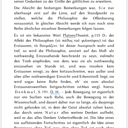
seiner Gedanken zu der Größe der göttlichen zu erweitern.
Die Absicht der bisherigen Bemerkungen war,
Sie
nur
überhaupt erst auf die Linie, auf den Standpunkt zu
stellen, welche die Philosophie der Offenbarung
voraussetzt. In gleicher Absicht werde ich nun noch eine
Reihe ähnlicher einzelner Bemerkungen folgen lassen.
Es ist ein bekanntes Wort
Platons
Theatet, p.
155
D.
:
der
Affekt des Philosophen (
τὸ πάϑος τοῦ φιλοσόφου
) ist das
Erstaunen,
τὸ ϑαυμάζειν
. Ist dieser Ausspruch wahr und
tief, so wird die Philosophie, anstatt auf das bloß als
nothwendig Einzusehende beschränkt zu seyn, vielmehr
den Trieb empfinden, von dem, was sie als nothwendig
einzusehen im Stande ist, und was insofern kein
Erstaunen erregt, zu dem
fortzuschreiten, was außer und
über aller nothwendigen Einsicht und Erkenntniß liegt; sie
wird sogar keine Ruhe finden, eh’ sie zum absolut
Erstaunenswerthen fortgeschritten ist
Man vergl. hierzu
Denkmal
, S. 191.
D. H.
. – Jede Bewegung ist eigentlich
nur ein Suchen nach Ruhe, auch die Bewegung in der
Wissenschaft, und dauert daher nur so lange, als dasjenige
nicht gefunden ist, in dem der Geist absolut ruhen kann,
das durch seine
Natur
alles weitere Denken aufhebt,
weil es das alles Denken Uebertreffende ist. Die Idee eines
nie aufhörenden Fortschrittes ist eigentlich die Idee eines
Progressus ohne Ziel, was aber ohne Ziel, ist auch ohne