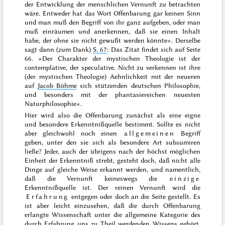
der Entwicklung der menschlichen Vernunft zu betrachten
wäre. Entweder hat das Wort Offenbarung gar keinen Sinn
und man muß den Begriff von ihr ganz aufgeben, oder man
muß einräumen und anerkennen, daß sie einen Inhalt
habe, der ohne sie nicht gewußt werden könnte«
. Derselbe
sagt dann (zum Dank)
S. 67
:
Das Zitat findet sich auf Seite
66.
»Der Charakter der mystischen Theologie ist der
contemplative, der speculative. Nicht zu verkennen ist ihre
(der mystischen Theologie) Aehnlichkeit mit der neueren
auf
Jacob Böhme
sich stützenden deutschen Philosophie,
und besonders mit der phantasiereichen neuesten
Naturphilosophie«
.
Hier wird also die Offenbarung zunächst als eine eigne
und besondere Erkenntnißquelle bestimmt. Sollte es nicht
aber gleichwohl noch einen
allgemeinen
Begriff
geben, unter den sie sich als besondere Art subsumiren
ließe? Jeder, auch der übrigens nach der höchst möglichen
Einheit der Erkenntniß strebt, gesteht doch, daß nicht alle
Dinge auf gleiche Weise erkannt werden, und namentlich,
daß die Vernunft keineswegs die
einzige
Erkenntnißquelle ist. Der reinen Vernunft wird die
Erfahrung
entgegen oder doch an die Seite gestellt. Es
ist aber leicht einzusehen, daß die durch Offenbarung
erlangte Wissenschaft unter die allgemeine Kategorie des
durch Erfahrung uns zu Theil werdenden Wissens gehört.