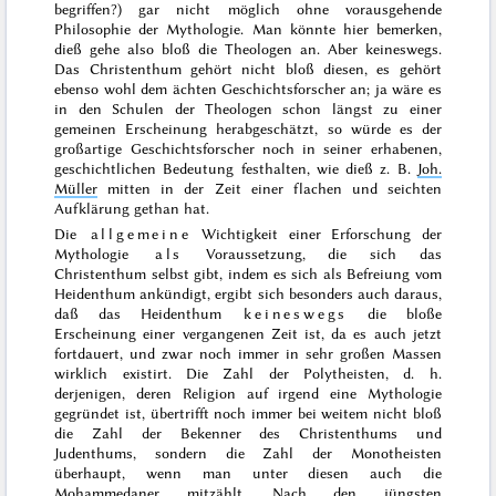
begriffen?) gar nicht möglich ohne vorausgehende
Philosophie der Mythologie. Man könnte hier bemerken,
dieß gehe also bloß die Theologen an. Aber keineswegs.
Das Christenthum gehört nicht bloß diesen, es gehört
ebenso wohl dem ächten Geschichtsforscher an; ja wäre es
in den Schulen der Theologen schon längst zu einer
gemeinen Erscheinung herabgeschätzt, so würde es der
großartige Geschichtsforscher noch in seiner erhabenen,
geschichtlichen Bedeutung festhalten, wie dieß z. B.
Joh.
Müller
mitten in der Zeit einer flachen und seichten
Aufklärung gethan hat.
Die
allgemeine
Wichtigkeit einer Erforschung der
Mythologie
als
Voraussetzung, die sich das
Christenthum selbst gibt, indem es sich als Befreiung vom
Heidenthum ankündigt, ergibt sich besonders auch daraus,
daß das Heidenthum
keineswegs
die bloße
Erscheinung einer vergangenen Zeit ist, da es auch jetzt
fortdauert, und zwar noch immer in sehr großen Massen
wirklich existirt. Die Zahl der Polytheisten, d. h.
derjenigen, deren Religion auf irgend eine Mythologie
gegründet
ist, übertrifft noch immer bei weitem nicht bloß
die Zahl der Bekenner des Christenthums und
Judenthums, sondern die Zahl der Monotheisten
überhaupt, wenn man unter diesen auch die
Mohammedaner mitzählt. Nach den jüngsten