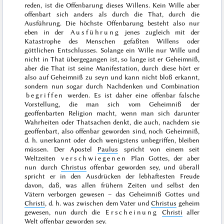
reden, ist die Offenbarung dieses Willens. Kein Wille aber
offenbart sich anders als durch die That, durch die
Ausführung. Die höchste Offenbarung besteht also nur
eben in der
Ausführung
jenes zugleich mit der
Katastrophe des Menschen gefaßten Willens oder
göttlichen Entschlusses.
Solange ein Wille nur Wille und
nicht in That übergegangen ist, so lange ist er Geheimniß,
aber die That ist seine Manifestation, durch diese hört er
also auf Geheimniß zu seyn und kann nicht bloß erkannt,
sondern nun sogar durch Nachdenken und Combination
begriffen
werden. Es ist daher eine offenbar falsche
Vorstellung, die man sich vom Geheimniß der
geoffenbarten Religion macht, wenn man sich darunter
Wahrheiten oder Thatsachen denkt, die auch, nachdem sie
geoffenbart, also offenbar geworden sind, noch Geheimniß,
d. h. unerkannt oder doch wenigstens unbegriffen, bleiben
müssen. Der Apostel
Paulus
spricht
von einem seit
Weltzeiten
verschwiegenen
Plan Gottes
, der aber
nun durch
Christus
offenbar geworden sey, und überall
spricht er in den Ausdrücken der lebhaftesten Freude
davon, daß, was allen frühern Zeiten und selbst den
Vätern verborgen gewesen – das Geheimniß Gottes und
Christi
, d. h. was zwischen dem Vater und
Christus
geheim
gewesen, nun durch die
Erscheinung
Christi
aller
Welt offenbar geworden sey.