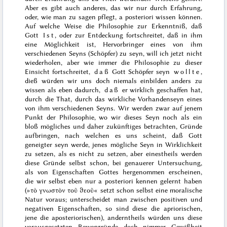
Aber es gibt auch anderes, das wir nur durch Erfahrung,
oder, wie man zu sagen pflegt,
a posteriori
wissen können.
Auf welche Weise die Philosophie zur Erkenntniß, daß
Gott
Ist
, oder zur Entdeckung fortschreitet, daß in ihm
eine Möglichkeit ist, Hervorbringer eines von ihm
verschiedenen Seyns (Schöpfer) zu seyn, will ich jetzt nicht
wiederholen, aber wie immer die Philosophie zu dieser
Einsicht
fortschreitet,
daß
Gott Schöpfer seyn
wollte
,
dieß würden wir uns doch niemals einbilden anders zu
wissen als eben dadurch,
daß
er wirklich geschaffen hat,
durch die That, durch das wirkliche Vorhandenseyn eines
von ihm verschiedenen Seyns. Wir werden zwar auf jenem
Punkt der Philosophie, wo wir dieses Seyn noch als ein
bloß mögliches und daher zukünftiges betrachten, Gründe
aufbringen, nach welchen es uns scheint, daß Gott
geneigter seyn werde, jenes mögliche Seyn in Wirklichkeit
zu setzen, als es nicht zu setzen, aber einestheils werden
diese Gründe selbst schon, bei genauerer Untersuchung,
als von Eigenschaften Gottes hergenommen erscheinen,
die wir selbst eben nur
a posteriori
kennen gelernt haben
(»
τὸ γνωστὸν τοῦ ϑεοῦ
« setzt schon selbst eine moralische
Natur voraus; unterscheidet man zwischen positiven und
negativen Eigenschaften, so sind diese die apriorischen,
jene die aposteriorischen), anderntheils würden uns diese
vorausgesetzten Beweggründe doch nimmer Gewißheit