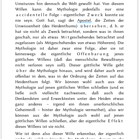
Umsturzes hin dennoch die Welt gewollt hat. Von diesem
Willen kann die Mythologie jedenfalls nur eine
accidentelle
Folge – eigentlicher
Zweck
konnte sie
nie seyn. Gott hat, sagt der
Apostel
, die Zeiten der
Unwissenheit (des Heidenthums)
übersehen
, d. h. er
hat sie nicht als Zweck betrachtet, sondern was in ihnen
geschah, nur als etwas
Mit
geschehendes betrachtet und
zugelassen (als Mitgeschehendes von etwas Höherem). Die
Mythologie ist daher zwar eine Folge, aber sie ist
keineswegs die eigentliche
Offenbarung
jenes
göttlichen Willens (daß das menschliche Bewußtseyn
nicht verloren seyn soll). Dieser göttliche Wille geht
über
die Mythologie hinaus, und wird daher auch erst
offenbar in dem, was in der Ordnung der Zeiten auf das
Heidenthum folgt. Wir können wohl auch aus der
Mythologie auf jenen göttlichen Willen schließen (und es
ließe sich vielleicht nachweisen, daß auch die
Denkendsten und Erwecktesten unter den Heiden etwas
ganz anderes – irgend ein ihnen unerforschliches
Geheimniß – hinter der Mythologie vermuthet), also wir
können aus der Mythologie auch wohl auf jenen
göttlichen Willen schließen, aber der eigentliche
Effekt
dieses Willens ist sie nicht.
Wie ist denn also dieser Wille erkennbar, der eigentlich