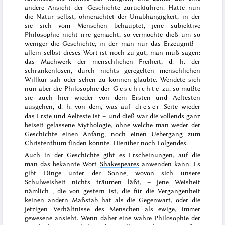
andere Ansicht der Geschichte zurückführen. Hatte nun
die Natur selbst, ohnerachtet der Unabhängigkeit, in der
sie sich vom Menschen behauptet, jene subjektive
Philosophie nicht irre gemacht, so vermochte dieß um so
weniger die Geschichte, in der man nur das Erzeugniß –
allein selbst dieses Wort ist noch zu gut, man muß sagen:
das Machwerk der menschlichen Freiheit, d. h. der
schrankenlosen, durch nichts geregelten menschlichen
Willkür sah oder sehen zu können glaubte. Wendete sich
nun aber die Philosophie der
Geschichte
zu, so mußte
sie auch hier
wieder von dem Ersten und Aeltesten
ausgehen, d. h. von dem, was auf
dieser
Seite wieder
das Erste und Aelteste ist – und dieß war die vollends ganz
beiseit gelassene Mythologie, ohne welche man weder der
Geschichte einen Anfang, noch einen Uebergang zum
Christenthum finden konnte. Hierüber noch Folgendes.
Auch in der Geschichte gibt es Erscheinungen, auf die
man das bekannte Wort
Shakespeares
anwenden kann:
Es
gibt Dinge unter der Sonne, wovon sich unsere
Schulweisheit nichts träumen läßt
, – jene Weisheit
nämlich , die von gestern ist, die für die Vergangenheit
keinen andern Maßstab hat als die Gegenwart, oder die
jetzigen Verhältnisse des Menschen als ewige, immer
gewesene ansieht. Wenn daher eine wahre Philosophie der