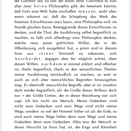
der Gottheit sey. So von der einen Seite. Gleichwie es nun
aber zwar
keine
Philosophie gibt, die beweisen könnte,
daß Gott eine Welt habe erschaffen
müssen
, wohl aber,
wenn erkannt ist, daß die Schöpfung das Werk des
freiesten Entschlusses seyn kann, eine Philosophie sich im
Stande glauben kann, Beweggründe dieses Entschlusses zu
denken, und die That, die Ausführung selbst begreiflich zu
machen, so läßt sich allerdings eine Philosophie denken,
welche zwar, jenen göttlichen Willen, der in der
Offenbarung sich ausgeführt hat,
a priori
und in diesem
Sinn aus
reiner
Vernunft zu erkennen, sich
bescheidet
, dagegen aber für möglich achtet, eben
diesen Willen,
nachdem
er einmal erklärt und offenbar
ist, theils begreiflich, theils in den wesentlichen Theilen
seiner Ausführung verständlich zu machen, so weit er
auch an sich über menschliches Begreifen hinausgehen
mag. Er übertrifft menschliche Begriffe, aber er ist insofern
doch wieder begreiflich, als die Größe dieses Willens doch
nur = der Größe Gottes, der in dieser Beziehung von sich
sagt: Ich bin nicht ein Mensch.
Meine Gedanken sind
nicht eure Gedanken und eure Wege sind nicht meine
Wege, sondern so viel der Himmel höher ist als die Erde, so
sind auch meine Wege höher denn eure Wege und meine
Gedanken denn eure Gedanken.
Alles was der Mensch in
dieser Hinsicht zu thun hat, ist, die Enge und Kleinheit