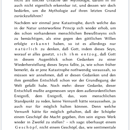
nicht als solcher Ursache der Mythologie, darum in ihr
auch nicht eigentlich erkennbar ist, und dessen wir doch
bedürfen, um die Mythologie auf ihren letzten Grund
zurückzuführen?
Nachdem wir einmal jene Katastrophe, durch welche das
in der Natur unterworfene Princip sich wieder erhob, um
des schon vorhandenen menschlichen Bewußtseyns sich
zu bemächtigen, als eine gegen den göttlichen Willen
erfolgte
erkannt
haben, so ist es allerdings nur
natürlich
zu denken, daß Gott, indem dieses Seyn,
worauf er alles gesetzt,
sich ihm entzog
, daß Gott
in diesem Augenblick schon Gedanken zu einer
Wiederherstellung dieses Seyns faßte, ja, wie schon früher
bemerkt,
da er jene Katastrophe nothwendig voraussah, so
müssen wir annehmen, daß er diesen Gedanken und den
ihm gemäßen Entschluß schon vor der Grundlegung der
Welt gefaßt habe. Noch mehr: dieser Gedanke, dieser
Entschluß mußte angemessen seyn dem außerordentlichen
Ereigniß, dem Ereigniß, das, vom menschlichen
Standpunkt zu reden, keine Vernunft hätte voraussehen, ja
auch nur für möglich halten können. Denn welche
Vernunft hätte für möglich gehalten, daß der Schöpfer
einem Geschöpf die Macht gegeben, ihm sein eignes Werk
wieder in Zweifel zu stellen? – ich sage: überhaupt einem
Geschöpf
, nicht einem Geschöpf, das, wie sentimentale