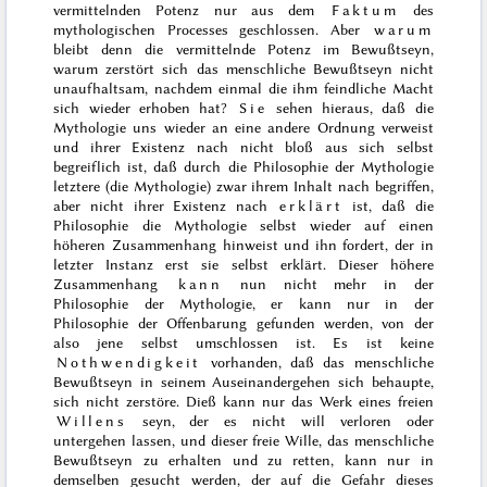
vermittelnden Potenz nur aus dem
Faktum
des
mythologischen Processes geschlossen. Aber
warum
bleibt denn die vermittelnde Potenz im Bewußtseyn,
warum zerstört sich das menschliche Bewußtseyn nicht
unaufhaltsam, nachdem einmal die ihm feindliche Macht
sich wieder erhoben hat?
Sie
sehen hieraus, daß die
Mythologie uns wieder an eine andere Ordnung verweist
und ihrer Existenz nach nicht bloß aus sich selbst
begreiflich ist, daß durch die Philosophie der Mythologie
letztere (die Mythologie) zwar ihrem Inhalt nach begriffen,
aber nicht ihrer Existenz nach
erklärt
ist, daß die
Philosophie die Mythologie selbst wieder auf einen
höheren Zusammenhang hinweist und ihn fordert, der in
letzter Instanz erst sie selbst erklärt. Dieser höhere
Zusammenhang
kann
nun nicht mehr in der
Philosophie der Mythologie, er kann nur in der
Philosophie der Offenbarung gefunden werden, von der
also jene selbst umschlossen ist. Es ist keine
Nothwendigkeit
vorhanden, daß das menschliche
Bewußtseyn
in seinem Auseinandergehen sich behaupte,
sich nicht zerstöre. Dieß kann nur das Werk eines freien
Willens
seyn, der es nicht will verloren oder
untergehen lassen, und dieser freie Wille, das menschliche
Bewußtseyn zu erhalten und zu retten, kann nur in
demselben gesucht werden, der auf die Gefahr dieses