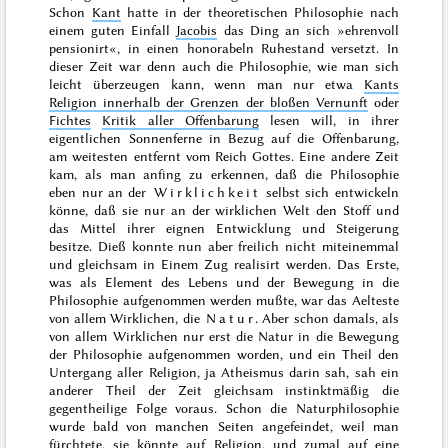
Schon
Kant
hatte in der theoretischen Philosophie nach
einem guten Einfall
Jacobis
das Ding an sich »ehrenvoll
pensionirt«, in einen honorabeln Ruhestand versetzt. In
dieser Zeit war denn auch die Philosophie, wie man sich
leicht überzeugen kann, wenn man nur etwa
Kants
Religion innerhalb der Grenzen der bloßen Vernunft
oder
Fichtes
Kritik aller Offenbarung
lesen will, in ihrer
eigentlichen Sonnenferne in Bezug auf die Offenbarung,
am weitesten entfernt vom Reich Gottes. Eine andere Zeit
kam, als man anfing zu erkennen, daß die Philosophie
eben nur an der
Wirklichkeit
selbst sich entwickeln
könne, daß sie nur an der wirklichen Welt den Stoff und
das Mittel ihrer eignen Entwicklung und Steigerung
besitze. Dieß konnte nun aber freilich nicht miteinemmal
und gleichsam in Einem Zug realisirt werden. Das Erste,
was als Element des Lebens und der Bewegung in die
Philosophie aufgenommen werden mußte, war das Aelteste
von allem Wirklichen, die
Natur
. Aber schon damals, als
von allem Wirklichen nur erst die Natur in die Bewegung
der Philosophie aufgenommen worden, und ein Theil den
Untergang aller Religion, ja Atheismus darin sah, sah ein
anderer Theil der Zeit gleichsam instinktmäßig die
gegentheilige Folge voraus. Schon die Naturphilosophie
wurde bald von manchen Seiten angefeindet, weil man
fürchtete, sie könnte auf Religion, und zumal auf eine