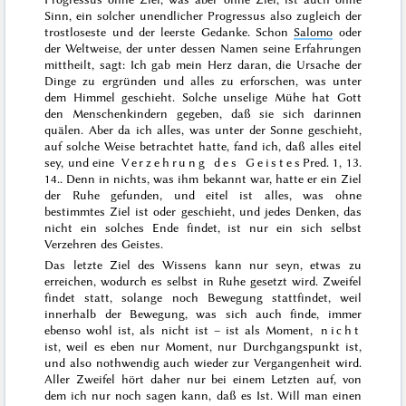
Sinn, ein solcher unendlicher Progressus also zugleich der
trostloseste und der leerste Gedanke. Schon
Salomo
oder
der Weltweise, der unter dessen Namen seine Erfahrungen
mittheilt, sagt:
Ich gab mein Herz daran, die Ursache der
Dinge zu ergründen und alles zu erforschen, was unter
dem Himmel geschieht. Solche unselige Mühe hat Gott
den Menschenkindern gegeben, daß sie sich darinnen
quälen. Aber da ich alles, was unter der Sonne geschieht,
auf solche Weise betrachtet hatte, fand ich, daß alles eitel
sey, und eine
Verzehrung des Geistes
Pred. 1, 13.
14.
. Denn in nichts, was ihm bekannt war, hatte er ein Ziel
der Ruhe gefunden, und eitel ist alles, was ohne
bestimmtes Ziel ist oder geschieht, und jedes Denken, das
nicht ein solches Ende findet, ist nur ein sich selbst
Verzehren des Geistes.
Das letzte Ziel des Wissens kann nur seyn, etwas zu
erreichen, wodurch es selbst in Ruhe gesetzt wird. Zweifel
findet statt, solange noch Bewegung stattfindet, weil
innerhalb der Bewegung, was sich auch finde, immer
ebenso wohl ist, als nicht ist – ist als Moment,
nicht
ist, weil es eben nur Moment, nur Durchgangspunkt ist,
und also nothwendig auch wieder zur Vergangenheit wird.
Aller Zweifel hört daher nur bei einem Letzten auf, von
dem ich nur noch sagen kann, daß es Ist. Will man einen