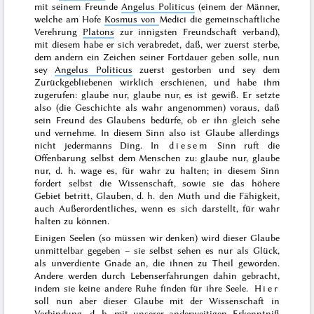
mit seinem Freunde
Angelus Politicus
(einem der Männer,
welche am Hofe
Kosmus von
Medici die gemeinschaftliche
Verehrung
Platons
zur innigsten Freundschaft verband),
mit diesem habe er sich verabredet, daß, wer zuerst sterbe,
dem andern ein Zeichen seiner Fortdauer geben solle, nun
sey
Angelus Politicus
zuerst gestorben und sey dem
Zurückgebliebenen wirklich erschienen, und habe ihm
zugerufen: glaube nur, glaube nur, es ist gewiß.
Er setzte
also (die Geschichte als wahr angenommen) voraus, daß
sein Freund des Glaubens bedürfe, ob er ihn gleich sehe
und vernehme. In diesem Sinn also ist Glaube allerdings
nicht jedermanns Ding. In
diesem
Sinn ruft die
Offenbarung selbst dem Menschen zu: glaube nur, glaube
nur, d. h. wage es, für wahr zu halten; in diesem Sinn
fordert selbst die Wissenschaft, sowie sie das höhere
Gebiet betritt, Glauben, d. h. den Muth und die Fähigkeit,
auch Außerordentliches, wenn es sich darstellt, für wahr
halten zu können.
Einigen Seelen (so müssen wir denken) wird dieser Glaube
unmittelbar gegeben – sie selbst sehen es nur als Glück,
als unverdiente Gnade an, die ihnen zu Theil geworden.
Andere werden durch Lebenserfahrungen dahin gebracht,
indem sie keine andere Ruhe finden für ihre Seele.
Hier
soll nun aber dieser Glaube mit der Wissenschaft in
Verbindung, d. h. mit unserer anderweitigen Erkenntniß