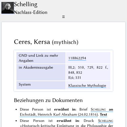
Schelling
Nachlass-Edition
☰
Ceres, Kersa
(mythisch)
GND und Link zu mehr
118862294
Angaben
in Akademieausgabe
III,2; 510, 729, 822 f.,
848, 852
II,6; 531
System
Klassische Mythologie
Beziehungen zu Dokumenten
Diese Person ist
erwähnt in
: Brief
Schelling
an
Eichstädt, Heinrich Karl Abraham (24.02.1816)
.
Text
Diese Person ist
erwähnt in
: Druck
Schelling
»Historisch-kritische Einleitung in die Philosophie der