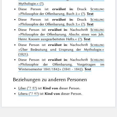
Mythologie.«
(?)
.
Diese Person ist
erwähnt in
: Druck
Schelling
»Philosophie der Offenbarung. Buch 2.«
(?)
.
Text
Diese Person ist
erwähnt in
: Druck
Schelling
»Philosophie der Offenbarung. Buch 3.«
(?)
.
Text
Diese Person ist
erwähnt in
: Nachschrift
Schelling
»Philosophie der Offenbarung. Abschr. eines von Joh.
Heinr. Koosen ausgearbeiteten Hefts.«
(?)
.
Text
Diese Person ist
erwähnt in
: Nachschrift
Schelling
»Über Bedeutung und Ursprung der Mythologie.«
(1821)
.
Diese Person ist
erwähnt in
: Nachschrift
Schelling
»Philosophie der Offenbarung. Vorgetragen im
Wintersemester 1841/1842«
(1841 - 1842)
.
Text
Beziehungen zu anderen Personen
Liber (*? †?)
ist
Kind von
dieser Person.
Libera (*? †?)
ist
Kind von
dieser Person.