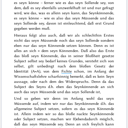
es seyn könne – ferner wie es das seyn Sollende sey, von
dem, daß es sey ebenfalls unzweifelhaft ist und nur gefragt
wird, wie das, was es allein seyn kann, das Seynkönnende,
es seyn könne – wie es also das seyn Müssende und das
seyn Sollende sey, davon ist einleuchtend, daß erst Grund
gegeben werden muß.
Hieraus folgt also auch, daß wir als schlechthin Erstes
nicht das seyn Müssende noch das seyn Sollende sondern
eben nur das
seyn Könnende
setzen können. Denn es ist
alles an sich = dem seyn Könnenden. Daß also das Erste
das bloß seyn Könnende, das in seiner Bloßheit gesetze
Subject selbst sey bedarf keines Grundes, versteht sich von
selbst, gilt unbedingt nach dem bloßen Gesetz der
Identität (A=A), von dem
Fichte
schon, im Anfang der
Wis
senschaftslehre scharfsinnig bemerkt, daß
es kein
Seyn
aussage
, oder nach dem des Widerspruchs. Denn da das
Subject des Seyns d.h. eben das Seynkönnende
an sich
auch das seyn Müssende und das seyn Sollende ist,
Und so geben wir denn im Anfang wohl das seyn
Müssende auf, indem wir nur das Seynkönnende d.h. das
allgemeine Subject setzen, sofern es das seyn Könnende
ist. Allein indem wir so das bloße nackte Seynkönnende
oder Subject setzen, machen wir
II)
ebendadurch möglich,
daß das seyn Müssende sey. Denn an sich freylich kann