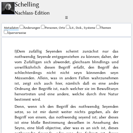
Schelling
Nachlass-Edition
☰
Me­ta­da­ten
Änderungen
Personen, Orte
Lit., Dok., Systeme
Themen
Querverweise
I)
Dem zufällig Seyenden scheint zunächst nur das
nothwendig Seyende entgegenstehen zu können; daher, der
vom Zufälligen sich abwendet, gleichsam blindlings und
unwillkührlich diesen Begriff erfaßt, den Begriff des
schlechterdings nicht nicht seyn könnenden seyn
Müssenden. Allein, was in andern Fällen wahrzunehmen
ist, zeigt sich auch hier, nämlich daß es eine andre
Ordnung der Begriffe ist, nach welcher sie im Bewußtseyn
hervortreten und eine andere, welche durch ihre Natur
bestimmt wird.
Denn, wenn ich den Begriff des nothwendig Seyenden
setze, so ist mir damit weiter nichts gegeben, als der
Begriff von einem, das nothwendig seyend ist; aber dieses
ist eine bloße Bestimmung desselben in Ansehung des
Seyns, eine bloß objective, aber was es
an sich
ist, dieses
nothwendig Seyende, oder was das
Subject
ist dieses