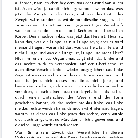
aufhören, nämlich eben bey dem, was der Grund von allem
ist. Auch wäre ja damit nichts gewonnen, wenn das, was
jetzt das Zweyte ist das Erste, und was das Erste, das
Zweyte wäre, sondern es würde nur dieselbe Frage
wieder
zurückkehren. Es ist mit dem gegenwärtigen Verhältniß
wie mit dem des Linken und Rechten im thierischen
Körper. Denn nachdem das, was jetzt das Herz ist, Herz ist,
kann das, was die Lunge ist nur Lunge seyn; aber es wird
niemand fragen, warum ist das, was das Herz ist, Herz und
nicht Lunge und was die Lunge ist, Lunge und nicht Herz?
Hier, im Innern des Organismus zeigt sich das Linke und
das Rechte wirklich verschieden; auf der Oberfläche ist
auch diese Verschiedenheit wieder ausgeglichen; das linke
Auge ist was das rechte und das rechte was das linke, und
doch ist jenes nicht dieses und dieses nicht jenes, und
beyde sind dadurch, daß sie sich wie das linke und rechte
verhalten, entschiedner auseinandergehalten als selbst
durch einen Unterschied des Wesens und der Form
geschehen könnte, da das rechte nie das linke, das linke
nie das rechte werden kann; dennoch wird niemand fragen,
warum ist dieses das linke jenes das rechte, denn würde
dieß auch umgekehrt so wäre damit nichts gewonnen, und
dieselbe Frage würde zurückkehren.
Was für unsern Zweck das Wesentliche in diesem
Verhältniß ist, ist daß das Erste Seynkönnende, welches