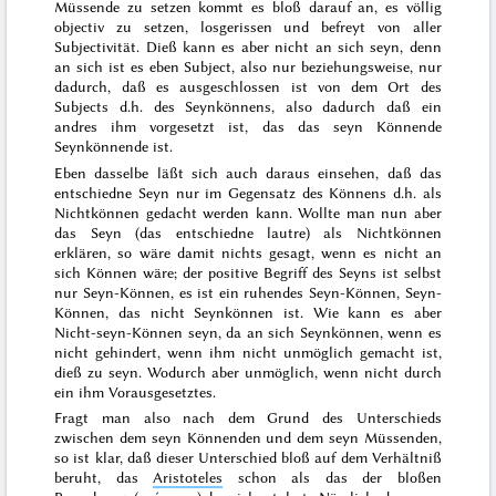
Müssende zu setzen kommt es bloß darauf an, es völlig
objectiv zu setzen, losgerissen und befreyt von aller
Subjectivität. Dieß kann es aber nicht an sich seyn, denn
an sich ist es eben Subject, also nur beziehungsweise, nur
dadurch, daß es ausgeschlossen ist von dem Ort des
Subjects d.h. des Seynkönnens, also dadurch daß ein
andres ihm vorgesetzt ist, das das seyn Könnende
Seynkönnende ist.
Eben dasselbe läßt sich auch daraus einsehen, daß das
entschiedne
Seyn
nur im Gegensatz des
Könnens
d.h. als
Nichtkönnen gedacht werden kann. Wollte man nun aber
das Seyn (das entschiedne lautre) als Nichtkönnen
erklären, so wäre damit nichts gesagt, wenn es nicht an
sich Können wäre; der positive Begriff des Seyns ist selbst
nur Seyn-Können, es ist ein ruhendes Seyn-Können, Seyn-
Können, das nicht Seynkönnen ist. Wie kann es aber
Nicht-seyn-Können seyn, da an sich Seynkönnen, wenn es
nicht gehindert, wenn ihm nicht unmöglich gemacht ist,
dieß zu seyn. Wodurch aber unmöglich, wenn nicht durch
ein ihm Vorausgesetztes.
Fragt man also nach dem Grund des Unterschieds
zwischen dem seyn Könnenden und dem seyn Müssenden,
so ist klar, daß dieser Unterschied bloß auf dem Verhältniß
beruht, das
Aristoteles
schon als das der
bloßen