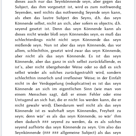
dieses auch nur das Seynkönnende seyn, aber gegen das
Subject, das ihm vorgesetzt ist, wird es zum nothwendig
Seyenden, weil nichts das
nothwendig
Seyende seyn kann,
als eben das lautre Subject des Seyns, d.h. das seyn
Könnende selbst, nicht an sich, aber sofern es objectiv, d.h.
seyend gesetzt ist. Denn das seyn Könnende kann
als
dieses nicht wieder bloß seyn Könnendes seyn, es muß das
schlechterdings nicht nicht seyn Könnende das seyn
müßende
seyn. Nun ist aber das seyn Könnende, das vor
allem, schlechthin, gesetzt wird zwar das seyn Könnende,
aber nicht
als
das seyn Könnende. Es ist das seyn
Könnende, aber das ganz in sich selbst zurückfallende, es
ist’s, aber nicht übergehender Weise oder so daß es sich
selbst wieder als solches zurückgestrahlt wird, sondern
schlechthin innerlich und irreflexiver Weise; in der Einfalt
nicht in der Verdoppelung (
reduplicative
) es ist das seyn
Könnende
an sich
im eigentlichen Sinn (wie man von
einem Menschen sagt, daß er einen Fehler oder eine
Untugend
an sich
hat, die er nicht los werden kann, die er
nicht gewahr wird). Ebendarum weil nicht
als
das seyn
Könnende ist es wahrhaft seyn Könnendes, Freyheit zu
seyn; denn wär’ es
als
das seyn Könnende, so wär’ ihm
eben dadurch
###
seyend zu werden, da es als solches
seyend aufhörte das seyn Könnende zu seyn. Um also das
Seynkönnende (
### ###
allgemeine Subject) als das seyn