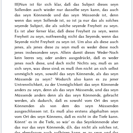
III)
Nun ist für sich klar, daß das Subject dieses seyn
Sollenden auch wieder nur dasselbe seyn kann, das auch
das seyn Könnende und das seyn Müssende ist, denn
wenn das seyn Sollende ist, so ist ja nur das
als solches
seyende
Subject, die als solche seyende Freyheit zu seyn.
Es ist aber ferner klar, daß diese Freyheit zu seyn, wenn
Freyheit zu seyn, nothwendig nicht das Seyende, wenn das
Seyende nicht Freyheit zu seyn ist. Um also als diese auch
jenes, als jenes diese zu seyn muß es weder diese noch
jenes
insbesondere
seyn. Allein damit dieses Weder-Noch
kein leeres sey, oder anders ausgedrückt, daß es weder
jenes noch diese, und doch nicht
Nichts
sey, muß es an
sich seyn, was diese sind; es muß ihm nicht an sich selbst
unmöglich seyn, sowohl das seyn Könnende, als das seyn
Müssende zu seyn? Wodurch also kann es zu jener
Untrennlichkeit, zu der Unmöglichkeit das seyn Könnende
anders zu seyn, denn als das seyn Müssende, und das seyn
Müssende anders denn als das seyn Könnende, gebracht
werden, als dadurch, daß es sowohl vom Ort des seyn
Könnenden als von dem des seyn Müssenden
ausgeschlossen ist. Es muß also erstens abgehalten seyn
vom Ort des seyn Könnens, daß es nicht in die Tiefe kann.
Könnt’ es in die Tiefe, so wär’ es das Seynkönnende aber
das nur das seyn Könnende, d.h. das nicht als solches
ist
,
das ebendarum auch aufhören kann, es zu seyn und das