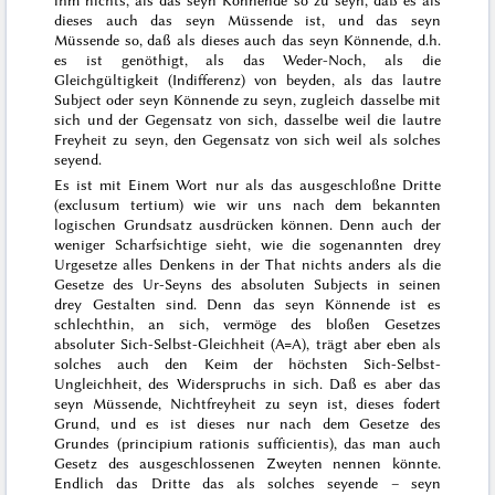
dieses auch das seyn Müssende ist, und das seyn
Müssende so, daß als dieses auch das seyn Könnende, d.h.
es ist genöthigt,
als
das Weder-Noch, als die
Gleichgültigkeit (Indifferenz) von beyden,
als
das
lautre
Subject
oder seyn Könnende zu
seyn
, zugleich dasselbe mit
sich und der Gegensatz von sich, dasselbe weil die lautre
Freyheit zu seyn, den Gegensatz von sich weil als solches
seyend.
Es ist mit Einem Wort nur als das ausgeschloßne Dritte
(
exclusum tertium
) wie wir uns nach dem bekannten
logischen Grundsatz ausdrücken können. Denn auch der
weniger Scharfsichtige sieht, wie die sogenannten drey
Urgesetze alles Denkens in der That nichts anders als die
Gesetze
des Ur-Seyns des absoluten Subjects in seinen
drey Gestalten sind. Denn das seyn Könnende ist es
schlechthin, an sich, vermöge des bloßen Gesetzes
absoluter Sich-Selbst-Gleichheit (A=A), trägt aber eben als
solches auch den Keim der höchsten Sich-Selbst-
Ungleichheit, des Widerspruchs in sich. Daß es aber das
seyn Müssende, Nichtfreyheit zu seyn ist, dieses fodert
Grund, und es ist dieses nur nach dem Gesetze des
Grundes (
principium rationis sufficientis
), das man auch
Gesetz des ausgeschlossenen Zweyten nennen könnte.
Endlich das Dritte das als solches
seyende
– seyn