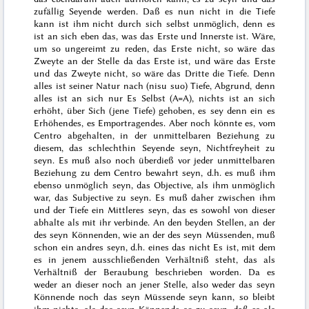
zufällig Seyende werden. Daß es nun nicht in die Tiefe
kann ist ihm nicht durch sich selbst unmöglich, denn es
ist an sich eben das, was das Erste und Innerste ist. Wäre,
um so ungereimt zu reden, das Erste nicht, so wäre das
Zweyte an der Stelle da das Erste ist, und wäre das Erste
und das Zweyte nicht, so wäre das Dritte die Tiefe. Denn
alles ist seiner Natur nach (
nisu suo
) Tiefe, Abgrund, denn
alles ist an sich nur Es Selbst (A=A),
nichts ist an sich
erhöht, über Sich (jene Tiefe) gehoben, es sey denn ein es
Erhöhendes, es Emportragendes. Aber noch könnte es, vom
Centro abgehalten, in der unmittelbaren Beziehung zu
diesem, das schlechthin Seyende seyn, Nichtfreyheit zu
seyn. Es muß also noch überdieß vor jeder unmittelbaren
Beziehung zu dem Centro bewahrt seyn, d.h. es muß ihm
ebenso unmöglich seyn, das Objective, als ihm unmöglich
war, das Subjective zu seyn. Es muß daher zwischen ihm
und der Tiefe ein Mittleres seyn, das es sowohl von dieser
abhalte als mit ihr verbinde. An den beyden Stellen, an der
des seyn Könnenden, wie an der des seyn Müssenden, muß
schon ein andres seyn, d.h. eines das
nicht Es
ist, mit dem
es in jenem ausschließenden Verhältniß steht, das als
Verhältniß der
Beraubung
beschrieben worden. Da es
weder an dieser noch an jener Stelle, also weder das seyn
Könnende noch das seyn Müssende seyn kann, so bleibt
ihm nichts, als das seyn Könnende so zu seyn, daß es als