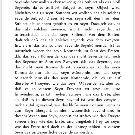
Seyende
. Wir wollten ebensowenig das Subject als das bloß
Seyende
, da es aufhört Subject zu seyn, Object wird,
Nichtfreyheit zu seyn. Sondern wir wollten das
als solches
seyende
Subject. Dieses ist was seyn soll,
denn
nur dem
Subject als solchem gebührt es zu seyn. Dadurch daß es
das als solches
seyende
, nicht nicht seyende, ist
unterscheidet sich das seyn Sollende von dem Ersten,
dadurch daß das
als solches
seyende von dem zweyten.
Inwiefern das
als solches seyende
Seynkönnende, ist es
natürlich weder das seyn Könnende im Sinn des Ersten,
d.h. das seyn Könnende, das das nicht Seyende ist, noch
das Seyende im Sinn des Zweyten, d.h. das Seyende, das
das nicht seyn Könnende ist, sondern es ist das seyn
Könnende nur als das seyn Müssende, und das seyn
Müssende nur als das seyn Könnende, d.h. es ist auf
dieselbe Art
seyend
wie das seyn Müssende ist, aber so,
daß es in diesem Seyn Freyheit zu seyn ist, und
hinwiederum, es ist Freyheit zu
seyn
, wie das Erste, aber
so, daß es in diesem Seyn seyend ist wie das zweyte –
nicht zufällig seyend, wie das bloße seyn Können, wenn es
zum Seyn übergeht, sondern wesentlich seyend und in
diesem Wesen
###
Seyn, doch nicht unfrey wie das Zweyte
sondern frey wie das Erste, und umgekehrt frey, zu seyn,
wie das Erste und doch in der Unmöglichkeit in diesem
Seyn das unwesentliche Seyende zu werden.