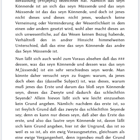
Beraubung (
στέρησις
)
bezeichnet hat. Nämlich das seyn
Könnende ist an sich das seyn Müssende und das seyn
Müssende ist das das seyn Könnende, und doch ist jenes
nicht dieses und dieses nicht jenes, wodurch keine
Verneinung oder Verminderung der Wesentlichkeit in dem
einen oder andern gesetzt wird, wohl aber macht dieses an
sich unwesentliche, auf das Wesen keinen Bezug habende,
Verhältniß den in andrer Hinsicht himmelweiten
Unterschied, daß das eine das seyn Könnende das andre
das Seyn Müssende ist.
Nun läßt sich auch wohl zum Voraus absehen daß das
###
dessen, was das seyn Könnende und dessen was das seyn
M˖[üssende] ist ein sehr verschiednes seyn werde. Man
könnte daher versucht seyn zu fragen: warum, da jenes
doch eben das (dasselbe Subject) ist, was dieses, warum
muß jenes das Erste und darum das bloß seyn Könnende
seyn, dieses das Zweyte und dadurch das schlechthin
Seyende? Allein hievon läßt sich wie leicht einzusehen
kein Grund angeben. Nämlich: nachdem das erste ist, so
ist freylich Grund daß das zweyte das schlechthin Seyende
sey; denn es kann nur dieses seyn, daß aber das Erste das
erste, und also das lautre seyn Könnende ist, davon läßt
sich kein Grund angeben,
hier
ist der Ungrund, das ist so
weil es so ist, als ein ewig Vorausgesetztes, gleichsam als
eine ewige Vergangenheit, denn irgendwo muß der Grund