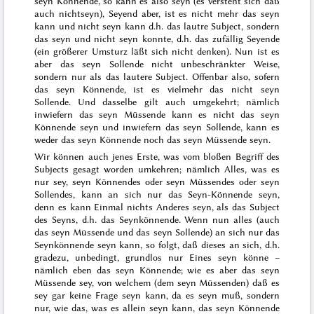
seyn Könnende, so
kann
es also seyn (es versteht sich daß
auch nichtseyn), Seyend aber, ist es nicht mehr das seyn
kann und nicht seyn
kann
d.h. das lautre Subject, sondern
das seyn und nicht seyn
konnte
, d.h. das zufällig Seyende
(ein größerer Umsturz läßt sich nicht denken). Nun ist es
aber das seyn Sollende nicht unbeschränkter Weise,
sondern nur
als
das lautere Subject. Offenbar also, sofern
das seyn Könnende, ist es vielmehr das nicht seyn
Sollende. Und dasselbe
gilt auch umgekehrt; nämlich
inwiefern das seyn Müssende kann es nicht das seyn
Könnende seyn und inwiefern das seyn Sollende, kann es
weder das seyn Könnende noch das seyn Müssende seyn.
Wir können auch jenes Erste, was vom bloßen Begriff des
Subjects gesagt worden umkehren; nämlich
Alles
, was es
nur sey, seyn Könnendes oder seyn Müssendes oder seyn
Sollendes, kann an sich nur das Seyn-Könnende seyn,
denn es kann Einmal nichts Anderes
seyn
, als das Subject
des Seyns, d.h. das Seynkönnende. Wenn nun alles (auch
das seyn Müssende und das seyn Sollende)
an sich
nur das
Seynkönnende seyn kann, so folgt, daß dieses
an sich
, d.h.
gradezu, unbedingt, grundlos nur Eines seyn könne –
nämlich eben das seyn Könnende; wie es aber das seyn
Müssende sey, von welchem (dem seyn Müssenden) daß es
sey
gar keine Frage seyn kann, da es seyn
muß
, sondern
nur, wie das, was es allein seyn kann, das seyn Könnende