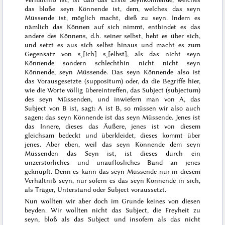
das bloße seyn Könnende ist, dem, welches das seyn
Müssende ist, möglich macht, dieß zu seyn. Indem es
nämlich
das Können auf sich nimmt, entbindet es das
andere des Könnens, d.h. seiner selbst, hebt es über sich,
und setzt es aus sich selbst hinaus und macht es zum
Gegensatz von s˖[ich] s˖[elbst], als das nicht seyn
Könnende sondern schlechthin nicht nicht seyn
Könnende, seyn Müssende. Das seyn Könnende also ist
das Vorausgesetzte (
suppositum
) oder, da die Begriffe hier,
wie die Worte völlig übereintreffen, das Subject (
subjectum
)
des seyn Müssenden, und inwiefern man von A, das
Subject von B ist, sagt: A
ist
B, so müssen wir also auch
sagen: das seyn Könnende
ist
das seyn Müssende. Jenes ist
das Innere, dieses das Äußere, jenes ist von diesem
gleichsam bedeckt und überkleidet, dieses kommt über
jenes. Aber eben, weil das seyn Könnende dem seyn
Müssen
den das Seyn ist, ist dieses durch ein
unzerstörliches und unauflösliches Band an jenes
geknüpft. Denn es kann das seyn Müssende nur in diesem
Verhältniß seyn, nur sofern es das seyn Könnende
in
sich,
als Träger, Unterstand oder Subject voraussetzt.
Nun wollten wir aber doch im Grunde keines von diesen
beyden. Wir wollten nicht das Subject, die Freyheit zu
seyn, bloß als das Subject und insofern als das nicht