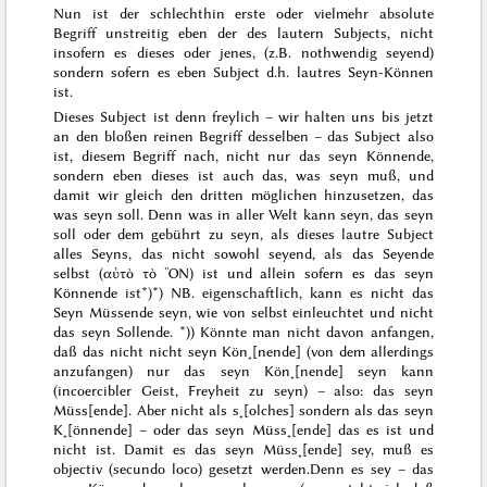
Nun ist der schlechthin erste oder vielmehr absolute
Begriff unstreitig eben der des lautern Subjects, nicht
insofern es dieses oder jenes, (z.B. nothwendig seyend)
sondern sofern es eben Subject d.h. lautres Seyn-Können
ist.
Dieses Subject ist denn freylich – wir halten uns bis jetzt
an den bloßen reinen Begriff desselben – das Subject also
ist, diesem
Begriff
nach, nicht nur das seyn Könnende,
sondern eben dieses ist auch das, was seyn
muß
, und
damit wir gleich den dritten möglichen hinzusetzen, das
was seyn
soll
. Denn was in aller Welt kann seyn, das seyn
soll
oder dem gebührt zu seyn, als dieses lautre Subject
alles Seyns, das nicht sowohl seyend, als das
Seyende
selbst
(
αὐτὸ τὸ ὌΝ
) ist und allein
sofern
es das seyn
Könnende ist*)
*) NB. eigenschaftlich
, kann es nicht das
Seyn Müssende seyn, wie von selbst einleuchtet und nicht
das seyn Sollende.
*)) Könnte man nicht davon anfangen,
daß das nicht nicht seyn Kön˖[nende] (von dem allerdings
anzufangen) nur das
seyn Kön˖[nende]
seyn kann
(incoercibler Geist, Freyheit zu seyn) – also: das seyn
Müss[ende]. Aber nicht
als s˖[olches]
sondern
als
das seyn
K˖[önnende] – oder das seyn Müss˖[ende] das es ist und
nicht ist. Damit es das seyn Müss˖[ende] sey, muß es
objectiv (
secundo loco
) gesetzt werden.
Denn es sey – das