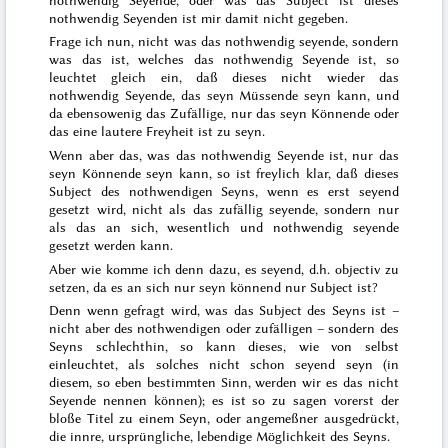
nothwendig Seyenden ist mir damit nicht gegeben.
Frage ich nun, nicht was das nothwendig seyende, sondern
was
das
ist,
welches
das nothwendig Seyende
ist
, so
leuchtet gleich ein, daß dieses nicht wieder das
nothwendig Seyende, das seyn Müssende seyn kann, und
da ebensowenig das Zufällige, nur das
seyn Könnende
oder
das eine lautere Freyheit ist zu seyn.
Wenn aber das, was das nothwendig Seyende ist, nur das
seyn Könnende seyn kann, so ist freylich klar, daß dieses
Subject des nothwendigen Seyns,
wenn es erst seyend
gesetzt wird
, nicht als das zufällig seyende, sondern nur
als das an sich, wesentlich und nothwendig seyende
gesetzt werden kann.
Aber wie komme ich denn dazu, es seyend, d.h. objectiv zu
setzen, da es an sich nur
seyn könnend
nur
Subject
ist?
Denn wenn gefragt wird, was das Subject des Seyns ist –
nicht aber
des nothwendigen oder zufälligen – sondern des
Seyns schlechthin, so kann dieses, wie von selbst
einleuchtet, als solches nicht schon seyend
seyn
(in
diesem
, so eben bestimmten Sinn, werden wir es das nicht
Seyende nennen können); es ist so zu sagen vorerst der
bloße Titel zu einem Seyn, oder angemeßner ausgedrückt,
die innre, ursprüngliche, lebendige Möglichkeit des Seyns.