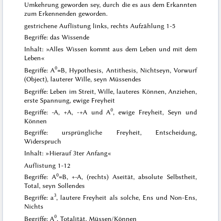
Umkehrung geworden sey, durch die es aus dem Erkannten
zum Erkennenden geworden.
gestrichene Auflistung links, rechts Aufzählung 1-5
Begriffe: das Wissende
Inhalt: »Alles Wissen kommt aus dem Leben und mit dem
Leben«
0
Begriffe: A
=B, Hypothesis, Antithesis, Nichtseyn, Vorwurf
(Object), lauterer Wille, seyn Müssendes
Begriffe: Leben im Streit, Wille, lauteres Können, Anziehen,
erste Spannung, ewige Freyheit
0
Begriffe: -A, +A, -+A und A
, ewige Freyheit, Seyn und
Können
Begriffe: ursprüngliche Freyheit, Entscheidung,
Widerspruch
Inhalt: »Hierauf 3ter Anfang«
Auflistung 1-12
0
Begriffe: A
=B, +-A, (rechts) Aseität, absolute Selbstheit,
Total, seyn Sollendes
3
Begriffe: a
, lautere Freyheit als solche, Ens und Non-Ens,
Nichts
0
Begriffe: A
, Totalität, Müssen/Können