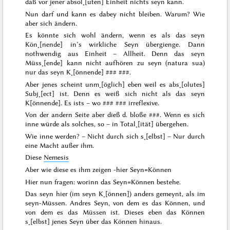
daß vor jener absol˖[uten] Einheit nichts seyn kann.
Nun darf und kann es dabey nicht bleiben. Warum? Wie
aber sich ändern.
Es könnte sich wohl ändern, wenn es als das seyn
Kön˖[nende] in’s wirkliche Seyn übergienge. Dann
nothwendig aus Einheit – Allheit. Denn das seyn
Müss˖[ende]
kann nicht aufhören zu seyn (
natura sua
)
nur das
seyn K˖[önnende]
### ###
.
Aber jenes scheint unm˖[öglich] eben weil es
abs˖[olutes]
Subj˖[ect]
ist. Denn es weiß sich nicht als das seyn
K[önnende]. Es ists – wo
### ###
irreflexive.
Von der andern Seite aber dieß d. bloße
###
. Wenn es sich
inne würde
als solches
, so – in Total˖[ität] übergehen.
Wie inne werden? – Nicht durch sich s˖[elbst] – Nur durch
eine Macht außer ihm.
Diese
Nemesis
Aber
wie
diese es ihm zeigen -
hier Seyn=Können
Hier nun fragen: worinn das
Seyn=Können
bestehe.
Das
seyn
hier
(im seyn K˖[önnen]) anders gemeynt, als im
seyn-Müssen. Andres Seyn, von dem es das Können, und
von dem es das Müssen ist. Dieses eben das Können
s˖[elbst] jenes Seyn über das Können hinaus.