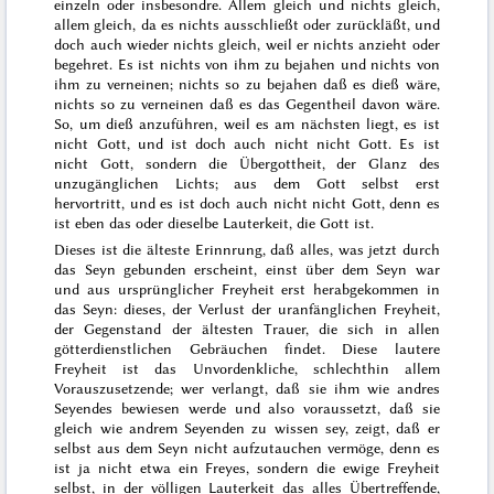
einzeln oder insbesondre. Allem gleich und nichts gleich,
allem gleich, da es nichts ausschließt oder zurückläßt, und
doch auch wieder nichts gleich, weil er nichts anzieht oder
begehret. Es ist nichts von ihm zu bejahen und nichts von
ihm zu verneinen; nichts so zu bejahen daß es dieß wäre,
nichts so zu verneinen daß es das Gegentheil davon wäre.
So, um dieß anzuführen, weil es am nächsten liegt, es ist
nicht Gott, und ist doch auch nicht nicht Gott. Es ist
nicht Gott, sondern die Übergottheit, der Glanz des
unzugänglichen Lichts; aus dem Gott selbst erst
hervortritt, und es ist doch auch nicht nicht Gott, denn es
ist eben das oder dieselbe Lauterkeit, die Gott ist.
Dieses ist die älteste Erinnrung, daß alles, was jetzt durch
das Seyn gebunden erscheint, einst über dem Seyn war
und aus ursprünglicher Freyheit erst herabgekommen in
das Seyn: dieses, der Verlust der uranfänglichen Freyheit,
der Gegenstand der ältesten Trauer, die sich in allen
götterdienstlichen Gebräuchen findet. Diese lautere
Freyheit ist das Unvordenkliche, schlechthin allem
Vorauszusetzende; wer verlangt, daß sie ihm wie andres
Seyendes bewiesen werde und also voraussetzt, daß sie
gleich wie andrem Seyenden zu wissen sey, zeigt, daß er
selbst aus dem Seyn nicht
aufzutauchen
vermöge, denn es
ist ja nicht etwa ein Freyes, sondern die ewige Freyheit
selbst, in der völligen Lauterkeit das alles Übertreffende,