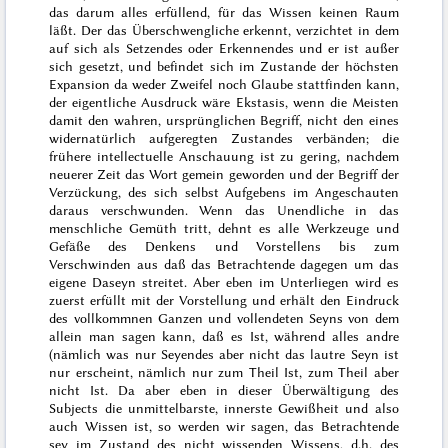
das darum alles erfüllend, für das Wissen keinen Raum
läßt. Der das Überschwengliche erkennt, verzichtet in dem
auf sich als Setzendes oder Erkennendes und er ist außer
sich gesetzt, und befindet sich im Zustande der höchsten
Expansion da weder Zweifel noch Glaube stattfinden kann,
der eigentliche Ausdruck wäre Ekstasis, wenn die Meisten
damit den
wahren, ursprünglichen Begriff, nicht den eines
widernatürlich aufgeregten Zustandes verbänden; die
frühere intellectuelle Anschauung ist zu gering, nachdem
neuerer Zeit das Wort gemein geworden und der Begriff der
Verzückung, des sich selbst Aufgebens im Angeschauten
daraus verschwunden. Wenn das Unendliche in das
menschliche Gemüth tritt, dehnt es alle Werkzeuge und
Gefäße
des Denkens und Vorstellens bis zum
Verschwinden aus daß das Betrachtende dagegen um das
eigene
Daseyn streitet. Aber eben im Unterliegen wird es
zuerst erfüllt mit der Vorstellung und erhält den Eindruck
des vollkommnen Ganzen und vollendeten
Seyns
von dem
allein man sagen kann, daß es
Ist
, während alles andre
(nämlich was nur Seyendes aber nicht das lautre Seyn ist
nur
erscheint
, nämlich nur zum Theil Ist, zum Theil aber
nicht Ist. Da aber eben in dieser Überwältigung des
Subjects die unmittelbarste, innerste Gewißheit und also
auch Wissen ist, so werden wir sagen, das Betrachtende
sey im Zustand des
nicht wissenden Wissens
, d.h. des