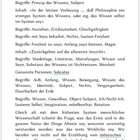
Begriffe: Princip des Wissens, Subject
Inhalt: »In der letzten Vorlesung ..., daß Philosophie ein
strenges System des Wissens, oder eig. das Wissen selbst
im System sey«
Begriffe: Anziehen, (Un)lauterkeit, Gleichgültigkeit
Begriffe: mit Seyn behaftet, Nichts, lautere Freyheit
Begriffe: Freyheit zu seyn, Anfang seyn können, Magie
Inhalt: »Zurückgehen auf die allererste Ansicht«
Begriffe: Niederlage, Umstürze, Abstufungen, Wissen und
Seyn, Substanz des Wissens ist Nichtwissen, Weisheit
Genannte Personen:
Sokrates
Begriffe: A=B, Anfang, Wissen, Bewegung, Wissen des
Wissens, Identität, Subject, Nichts, Vergangenheit,
Daurbarkeit der Erde
Begriffe: Wissen, Gewußtes, Object/Subject, Ich/Nicht-Ich,
lauteres Selbst, Imagination, exhelkesthai, Rotation
Gleich alt mit dem frühesten System menschlicher
Wissenschaft scheint die Frage,
was das Erste und in der
ganzen Natur der Dinge Älteste sey
, worunter unstreitig
verstanden worden: was das erste Wirkliche sey. Wir
berufen uns nicht auf die Erzählung vom
milesischen
,