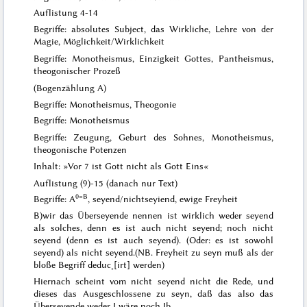
Auflistung 4-14
Begriffe: absolutes Subject, das Wirkliche, Lehre von der
Magie, Möglichkeit/Wirklichkeit
Begriffe: Monotheismus, Einzigkeit Gottes, Pantheismus,
theogonischer Prozeß
(Bogenzählung A)
Begriffe: Monotheismus, Theogonie
Begriffe: Monotheismus
Begriffe: Zeugung, Geburt des Sohnes, Monotheismus,
theogonische Potenzen
Inhalt: »Vor 7 ist Gott nicht als Gott Eins«
Auflistung (9)-15 (danach nur Text)
0=B
Begriffe: A
, seyend/nichtseyiend, ewige Freyheit
B)
wir das Überseyende nennen ist wirklich
weder
seyend
als solches, denn es ist auch nicht seyend; noch nicht
seyend
(denn es ist auch seyend). (Oder: es ist sowohl
seyend
) als nicht
seyend
.
(NB. Freyheit zu seyn muß als der
bloße
Begriff deduc˖[irt] werden)
Hiernach scheint vom
nicht
seyend nicht die Rede, und
dieses das Ausgeschlossene zu seyn, daß das also das
Überseyende weder I wäre noch
Ib
.