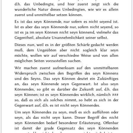
d.h. das Unbedingte, und hier zuerst zeigt sich die
wunderliche Natur dieses Unbedingten, wie wir es allein
zuerst und unmittelbar setzen können.
Es ist das seyn Könnende, nur sofern es nicht
seyend
ist.
Ist es aber das seyn Könnende nur, sofern nicht
seyend
, so
ist es ja
im
seyn Können
nicht
seyn könnend, vielmehr das
Gegentheil, absolute Unannehmlichkeit seiner selbst.
Dieses nun, weil es in der größten Schärfe gedacht werden
muß, dem Ungeübten aber nicht sogleich klar seyn
möchte, wollen wir auf verschiedne Weise und von allen
möglichen Seiten vorzustellen suchen.
Wir machen zuerst aufmerksam auf den unmittelbaren
Widerspruch zwischen den Begriffen des seyn
Könnens
und des
Seyns
. Das seyn
Können
deutet ein Zukünftiges
an, das seyn Könnende
seyn
Gegenwart. Ist also seyn
Könnendes
, so gibt es darüber die Zukunft auf, d.h. das
seyn Können;
ist
es seyn Könnendes wirklich, nämlich
###
so, daß es sich als solches nimmt, so hebt es sich in der
Gegenwart auf, d.h. es
ist
nicht seyn Könnendes.
Um seyn Könnendes zu seyn, muß es sich
aufführen
oder
seyn, als das nicht seyn kann. Dieser Begriff des nicht
seyn Könnenden bedarf besonderer Erläuterung. Offenbar
ist damit der grade Gegensatz des seyn Könnenden