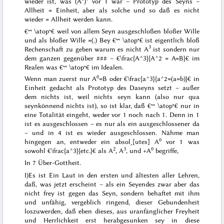
wieder ist, was (A
)
vor 1 war – Prototyp des Seyns –
Allheit = Einheit, aber
als solche
und so daß es nicht
wieder = Allheit werden kann.
€יי \atopי€ weil von allem
Seyn
ausgeschloßen bloßer Wille
und als bloßer Wille =(.) Bey €יי \atopי€ ist eigentlich bloß
3
Rechenschaft zu geben warum es nicht A
ist sondern nur
dem ganzen gegenüber
###
– €\frac{A^3}{A^2 = A=B}€ im
Realen was €יי \atopי€ im Idealen.
0
Wenn man zuerst nur A
=B oder €\frac{a^3}{a^2=(a=b)}€ in
Einheit gedacht als Prototyp des Daseyns setzt – außer
dem nichts
ist
, weil nichts
seyn kann
(also nur qua
seynkönnend nichts ist), so ist klar, daß €יי \atopי€
nur
in
eine Totalität eingeht, weder vor 1 noch nach 1. Denn in 1
ist es
ausgeschlossen
– es nur als ein ausgeschlossener da
– und in 4 ist es
wieder
ausgeschlossen. Nähme man
0
hingegen an, entweder ein absol˖[utes] A
vor 1 was
2
3
0
sowohl €\frac{a^3}{etc.}€ als A
, A
, und +A
begriffe,
In 7 Über-Gottheit.
I)
Es ist Ein Laut in den ersten und ältesten aller Lehren,
daß, was jetzt erscheint – als ein
Seyendes
zwar aber das
nicht frey ist gegen das Seyn, sondern behaftet mit ihm
und unfähig, vergeblich ringend, dieser Gebundenheit
loszuwerden, daß eben dieses, aus uranfänglicher Freyheit
und Herrlichkeit erst herabgesunken sey in diese