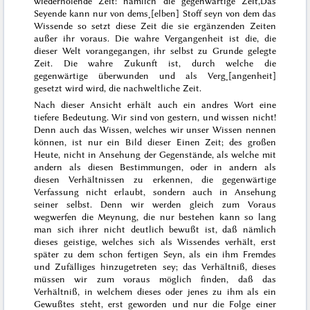
wiederholende Zeit: nämlich die gegenwärtige Zeit,
Das
Seyende kann nur von dems˖[elben] Stoff seyn von dem das
Wissende
so setzt diese Zeit die sie ergänzenden Zeiten
außer ihr voraus. Die wahre Vergangenheit ist die, die
dieser Welt vorangegangen, ihr selbst zu Grunde gelegte
Zeit. Die wahre Zukunft ist,
durch welche
die
gegenwärtige überwunden und als Verg˖[angenheit]
gesetzt wird wird
, die nachweltliche Zeit.
Nach dieser Ansicht erhält auch ein andres Wort eine
tiefere Bedeutung.
Wir sind von gestern, und wissen nicht
!
Denn auch das Wissen, welches wir unser Wissen nennen
können, ist nur ein
Bild
dieser Einen Zeit; des großen
Heute, nicht in Ansehung der Gegenstände,
als welche
mit
andern als diesen Bestimmungen, oder in andern als
diesen Verhältnissen zu erkennen, die gegenwärtige
Verfassung nicht erlaubt, sondern auch in Ansehung
seiner selbst. Denn wir werden gleich zum Voraus
wegwerfen die Meynung, die nur bestehen kann so lang
man sich ihrer nicht deutlich bewußt ist, daß nämlich
dieses geistige, welches sich als Wissendes verhält, erst
später zu dem schon fertigen Seyn, als ein ihm Fremdes
und Zufälliges hinzugetreten sey;
das Verhältniß, dieses
müssen wir zum voraus möglich finden, daß das
Verhältniß, in welchem dieses oder jenes zu ihm als ein
Gewußtes steht, erst geworden und
nur
die Folge einer