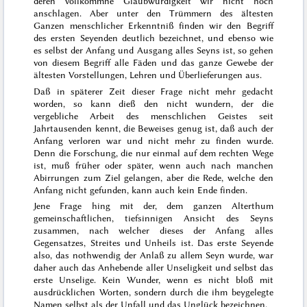
deren vollkommne Glaubwürdigkeit
wir
nicht hoch
anschlagen. Aber unter den Trümmern des ältesten
Ganzen menschlicher Erkenntniß finden wir den Begriff
des
ersten Seyenden
deutlich bezeichnet, und ebenso wie
es selbst der Anfang und Ausgang alles Seyns ist, so gehen
von diesem Begriff alle Fäden und das ganze Gewebe der
ältesten Vorstellungen, Lehren und Überlieferungen aus.
Daß in späterer Zeit dieser Frage nicht mehr gedacht
worden, so kann
dieß
den nicht wundern, der die
vergebliche Arbeit des menschlichen Geistes seit
Jahrtausenden kennt, die Beweises genug ist, daß auch der
Anfang verloren war und nicht mehr zu finden
wurde
.
Denn die Forschung, die nur einmal auf dem rechten Wege
ist, muß früher oder später, wenn auch nach manchen
Abirrungen zum Ziel gelangen, aber die Rede, welche den
Anfang nicht gefunden, kann auch kein Ende finden.
Jene Frage hing mit der, dem ganzen Alterthum
gemeinschaftlichen, tiefsinnigen Ansicht des
Seyns
zusammen, nach welcher dieses der Anfang alles
Gegensatzes, Streites und Unheils ist. Das erste Seyende
also, das nothwendig der Anlaß zu allem Seyn wurde, war
daher auch das Anhebende aller Unseligkeit und selbst das
erste Unselige. Kein Wunder, wenn es nicht bloß mit
ausdrücklichen Worten, sondern durch die ihm beygelegte
Namen selbst als der Unfall und das Unglück bezeichnen
.