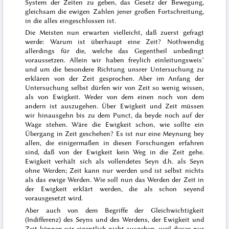
System der Zeiten zu geben, das
Gesetz
der Bewegung,
gleichsam die ewigen Zahlen jener großen Fortschreitung,
in die alles eingeschlossen ist.
Die Meisten nun erwarten vielleicht, daß zuerst gefragt
werde: Warum ist überhaupt eine Zeit? Nothwendig
allerdings für die, welche das Gegentheil unbedingt
voraussetzen. Allein wir haben freylich einleitungsweis’
und um die besondere Richtung unsrer Untersuchung zu
erklären von der Zeit gesprochen. Aber im Anfang der
Untersuchung selbst dürfen wir von Zeit so wenig wissen,
als von Ewigkeit. Weder von dem einen noch von dem
andern ist auszugehen. Über Ewigkeit und Zeit müssen
wir hinausgehn bis zu dem Punct, da beyde noch auf der
Wage stehen.
Wäre
die Ewigkeit schon, wie sollte ein
Übergang in Zeit geschehen? Es ist nur eine Meynung bey
allen, die einigermaßen in diesen Forschungen erfahren
sind, daß von der Ewigkeit kein Weg in die Zeit gehe.
Ewigkeit verhält sich als vollendetes Seyn d.h. als Seyn
ohne Werden; Zeit kann nur werden und ist selbst nichts
als das ewige Werden. Wie soll nun das Werden der Zeit in
der Ewigkeit erklärt werden, die als schon seyend
vorausgesetzt wird.
Aber auch von dem Begriffe der Gleichwichtigkeit
(Indifferenz) des Seyns und des Werdens, der Ewigkeit und
Zeit können wir eigentlich nicht ausgehen, weil dieser
nur