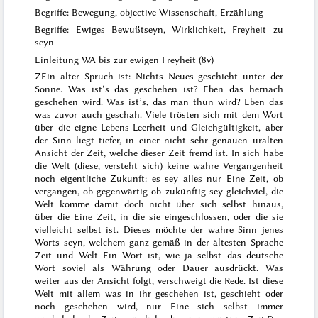
Begriffe: Bewegung, objective Wissenschaft, Erzählung
Begriffe: Ewiges Bewußtseyn, Wirklichkeit, Freyheit zu
seyn
Einleitung WA bis zur ewigen Freyheit (8v)
Z
Ein alter Spruch ist:
Nichts Neues geschieht unter der
Sonne
. Was ist’s das geschehen ist?
Eben das hernach
geschehen wird
. Was ist’s, das man thun wird?
Eben das
was zuvor auch geschah.
Viele trösten sich mit dem Wort
über die eigne Lebens-Leerheit und Gleichgültigkeit, aber
der Sinn liegt tiefer, in einer nicht sehr genauen uralten
Ansicht der Zeit, welche dieser Zeit fremd ist. In sich habe
die Welt (diese, versteht sich) keine wahre Vergangenheit
noch eigentliche Zukunft: es sey alles nur Eine Zeit, ob
vergangen, ob gegenwärtig ob zukünftig sey gleichviel, die
Welt komme damit doch nicht über sich selbst hinaus,
über die Eine Zeit, in die sie eingeschlossen, oder die sie
vielleicht selbst ist. Dieses möchte der wahre Sinn jenes
Worts seyn, welchem ganz gemäß in der ältesten Sprache
Zeit und Welt Ein Wort ist, wie ja selbst das deutsche
Wort soviel als Währung oder Dauer ausdrückt. Was
weiter aus der Ansicht folgt, verschweigt die Rede. Ist diese
Welt mit allem was in ihr geschehen ist, geschieht oder
noch geschehen wird, nur Eine sich selbst immer