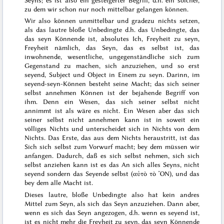
zu dem wir schon nur noch mittelbar gelangen können.
Wir also können unmittelbar und gradezu nichts setzen,
als das lautre bloße Unbedingte d.h. das Unbedingte, das
das
seyn Könnende
ist, absolutes Ich, Freyheit zu seyn,
Freyheit nämlich, das Seyn, das es selbst ist, das
inwohnende, wesentliche, ungegenständliche sich zum
Gegenstand zu machen, sich anzuziehen, und so erst
seyend
, Subject und Object in Einem zu seyn. Darinn, im
seyend-seyn-Können besteht seine Macht; das sich seiner
selbst annehmen Können ist der bejahende Begriff von
ihm. Denn ein Wesen, das sich seiner selbst nicht
annimmt ist als wäre es nicht. Ein Wesen aber das sich
seiner selbst nicht annehmen kann ist in soweit ein
völliges Nichts und unterscheidet sich in Nichts von dem
Nichts. Das Erste, das aus dem Nichts heraustritt, ist das
Sich sich selbst zum Vorwurf macht; bey dem müssen wir
anfangen. Dadurch, daß es sich selbst nehmen, sich sich
selbst anziehen kann ist es das
An sich
alles Seyns, nicht
seyend sondern das
Seyende selbst
(
αὐτὸ τὸ ὌΝ
), und das
bey dem alle Macht ist.
Dieses lautre, bloße Unbedingte also hat kein andres
Mittel zum Seyn, als sich das Seyn anzuziehen. Dann aber,
wenn es sich das Seyn angezogen, d.h. wenn es seyend ist,
ist es nicht mehr die Freyheit zu seyn, das seyn Könnende