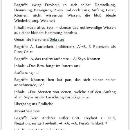
Begriffe: ewige Freyheit, in sich selbst Darstellung,
Hemmung, Bewegung, Zwey und doch Eins, Anfang, Geist,
Können, nicht wissendes Wissen, die bloß ideale
Wiederholung, Weisheit
Inhalt: »daß alles Seyn – ebenso das nothwendige Wissen
aus einer bloßem Hemmung beruht«
Genannte Personen:
Sokrates
0
Begriffe: A, Lauterkeit, Indifferenz, A
=B, 3 Potenzen als
Eins, Geist
Begriffe: -A, das realtiv äußerste +-A, Seyn Können
Inhalt: »Das Bew. fängt im Innern an«
Auflistung 1-6
Begriffe: Können, hen kai pan, das sich seiner selbst
0
annehmende, +A
Inhalt: »Die Meisten von denen, welche auf den Anfang
allen Seyns in der Forschung zurückgehen«
Übergang ins Endliche
Monotheismus
Begriffe: kein Anderes außer Gott, Freyheit zu sein,
Negation, ewige Freyheit, -A, +A, +-A, Persönlichkeit, 7
Inhalt: »wie Gott außer Gott«