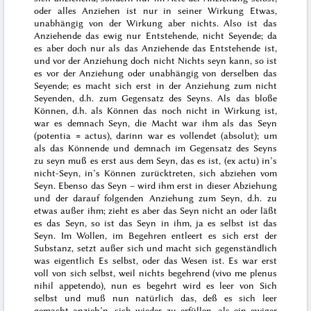
oder alles Anziehen ist nur in seiner Wirkung Etwas,
unabhängig von der Wirkung aber nichts. Also ist das
Anziehende das ewig nur
Entstehende
, nicht
Seyende
; da
es aber doch nur
als
das Anziehende das Entstehende ist,
und vor der Anziehung doch nicht Nichts seyn kann, so ist
es vor der Anziehung oder unabhängig von derselben das
Seyende; es
macht
sich erst in der Anziehung zum nicht
Seyenden
, d.h. zum Gegensatz des Seyns. Als das bloße
Können
, d.h. als Können das noch
nicht
in Wirkung ist,
war es demnach Seyn, die Macht war ihm als das Seyn
(
potentia = actus
), darinn war es vollendet (absolut); um
als
das Könnende und demnach im Gegensatz des Seyns
zu seyn muß es erst aus dem Seyn, das es ist, (
ex actu
) in’s
nicht-
Seyn
, in’s Können zurücktreten, sich abziehen vom
Seyn. Ebenso das
Seyn
– wird ihm erst in dieser Abziehung
und der darauf folgenden Anziehung zum
Seyn
, d.h. zu
etwas außer ihm; zieht es aber das Seyn nicht an oder läßt
es das Seyn, so ist das Seyn in ihm, ja es selbst ist das
Seyn. Im Wollen, im Begehren entleert es sich erst der
Substanz, setzt außer sich und macht sich gegenständlich
was eigentlich Es selbst, oder das Wesen ist. Es war erst
voll von sich selbst
, weil nichts begehrend (
vivo me plenus
nihil appetendo
), nun es begehrt wird es leer von Sich
selbst und muß nun natürlich das, deß es sich leer
gemacht anzieh’n, sich wieder zu erfüllen, als ein ewiger