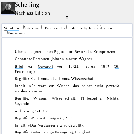
Schelling
Nachlass-Edition
☰
Me­ta­da­ten
Änderungen
Personen, Orte
Lit., Dok., Systeme
Themen
Querverweise
Über die
äginetischen
Figuren im Besitz des
Kronprinzen
Genannte Personen:
Johann Martin Wagner
Brief
von
Ouvaroff
vom
10/22. Februar 1817
(
St.
Petersburg
)
Begriffe: Realismus, Idealismus, Wissenschaft
Inhalt: »Es wäre ein Wissen, das selbst nicht gewußt
werden könnte«
Begriffe: Wissen, Wissenschaft, Philosophie, Nichts,
Seyendes
Auflistung 1-15/16
Begriffe: Weisheit, Ewigkeit, Zeit
Inhalt: »Das Vergangene wird gewußt«
Begriffe: Zeiten, ewige Bewegung, Ewigkeit