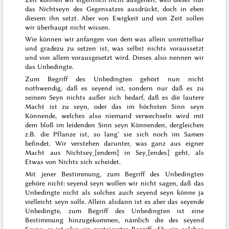
das Nichtseyn des Gegensatzes ausdrückt, doch in eben
diesem ihn setzt. Aber von Ewigkeit und von Zeit sollen
wir überhaupt nicht wissen.
Wie können wir anfangen von dem was allein unmittelbar
und gradezu zu setzen ist, was selbst nichts voraussetzt
und von allem vorausgesetzt wird. Dieses also nennen wir
das Unbedingte.
Zum Begriff des Unbedingten gehört nun nicht
nothwendig, daß es seyend ist, sondern nur daß es zu
seinem Seyn nichts außer sich bedarf, daß es die lautere
Macht ist zu seyn, oder das im höchsten Sinn seyn
Könnende, welches also niemand verwechseln wird mit
dem bloß im leidenden Sinn seyn Könnenden, dergleichen
z.B. die Pflanze ist, so lang’ sie sich noch im Samen
befindet. Wir verstehen darunter, was ganz aus eigner
Macht aus Nichtsey˖[endem] in Sey˖[endes] geht, als
Etwas von Nichts sich scheidet.
Mit jener Bestimmung, zum Begriff des Unbedingten
gehöre nicht:
seyend seyn
wollen wir nicht sagen, daß das
Unbedingte nicht
als solches
auch seyend seyn könne ja
vielleicht seyn solle. Allein alsdann ist es aber das seyende
Unbedingte, zum Begriff des Unbedingten ist eine
Bestimmung hinzugekommen, nämlich die des seyend
Seyns; es ist also ein gesteigerter Begriff, d.h. ein solcher,