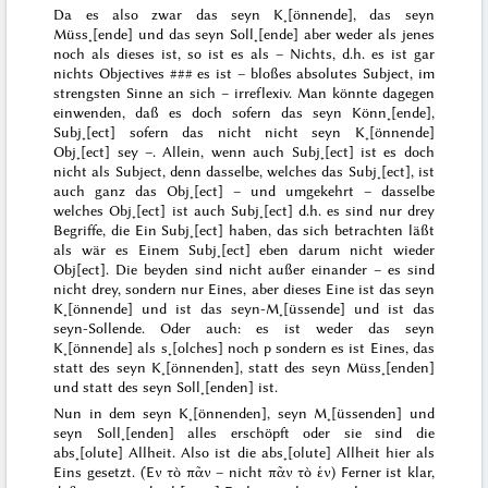
Da es also zwar das seyn K˖[önnende], das seyn
Müss˖[ende] und das seyn Soll˖[ende] aber weder
als
jenes
noch
als
dieses ist, so ist es als – Nichts, d.h. es ist gar
nichts Objectives
###
es ist – bloßes
absolutes
Subject, im
strengsten Sinne
an sich
– irreflexiv.
Man könnte dagegen
einwenden, daß es doch sofern das seyn Könn˖[ende],
Subj˖[ect] sofern das nicht nicht seyn K˖[önnende]
Obj˖[ect] sey –. Allein, wenn auch Subj˖[ect] ist es doch
nicht
als
Subject, denn
dasselbe, welches
das Subj˖[ect], ist
auch ganz das Obj˖[ect] – und umgekehrt –
dasselbe
welches Obj˖[ect] ist auch Subj˖[ect] d.h. es sind nur drey
Begriffe
, die Ein Subj˖[ect] haben, das sich betrachten läßt
als
wär es
Einem Subj˖[ect] eben darum nicht wieder
Obj[ect]. Die beyden sind nicht außer einander – es sind
nicht drey, sondern nur Eines, aber dieses Eine
ist das seyn
K˖[önnende] und ist das seyn-M˖[üssende] und ist das
seyn-Sollende. Oder auch: es ist weder das seyn
K˖[önnende] als s˖[olches] noch p sondern es ist Eines, das
statt des seyn K˖[önnenden], statt des seyn Müss˖[enden]
und statt des seyn Soll˖[enden] ist.
Nun in dem seyn K˖[önnenden], seyn M˖[üssenden] und
seyn Soll˖[enden] alles erschöpft oder sie sind die
abs˖[olute] Allheit. Also ist die abs˖[olute] Allheit hier als
Eins gesetzt. (
Ἑν τὸ πᾶν
– nicht
πᾶν τὸ ἑν
) Ferner ist klar,