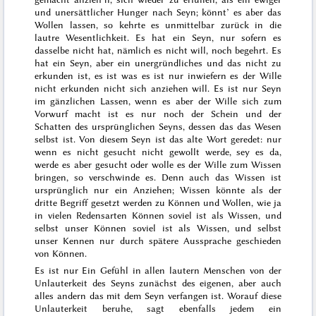
und unersättlicher Hunger nach Seyn; könnt’ es aber das
Wollen lassen, so kehrte es unmittelbar zurück in die
lautre Wesentlichkeit. Es
hat
ein Seyn, nur sofern es
dasselbe nicht hat, nämlich es nicht will, noch begehrt. Es
hat ein Seyn, aber ein unergründliches und das nicht zu
erkunden ist, es ist was es ist nur inwiefern es der Wille
nicht erkunden nicht sich anziehen will. Es ist nur Seyn
im gänzlichen Lassen, wenn es aber der Wille sich zum
Vorwurf macht ist es nur noch der Schein und der
Schatten des ursprünglichen Seyns, dessen das das Wesen
selbst ist. Von diesem Seyn ist das alte Wort geredet: nur
wenn es nicht gesucht nicht gewollt werde, sey es da,
werde es aber gesucht oder wolle es der Wille zum Wissen
bringen, so verschwinde es. Denn auch das Wissen ist
ursprünglich nur ein Anziehen;
Wissen
könnte als der
dritte Begriff gesetzt werden zu Können und Wollen, wie ja
in vielen Redensarten Können soviel ist als Wissen, und
selbst unser Können soviel ist als Wissen, und selbst
unser Kennen nur durch spätere Aussprache geschieden
von Können.
Es ist nur Ein Gefühl in allen lautern Menschen von der
Unlauterkeit des Seyns zunächst des eigenen, aber auch
alles andern das mit dem Seyn verfangen ist. Worauf diese
Unlauterkeit beruhe, sagt ebenfalls jedem ein