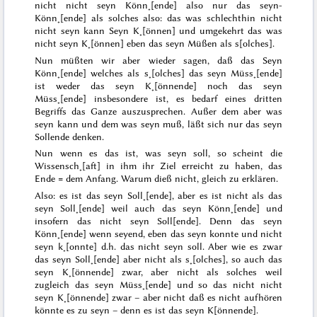
nicht nicht seyn Könn˖[ende] also nur das seyn-
Könn˖[ende]
als solches
also: das was schlechthin nicht
nicht seyn kann Seyn K˖[önnen] und umgekehrt das was
nicht seyn K˖[önnen] eben das seyn Müßen
als s[olches].
Nun müßten wir aber wieder sagen,
daß das Seyn
Könn˖[ende] welches als s˖[olches] das seyn Müss˖[ende]
ist weder das seyn K˖[önnende] noch das seyn
Müss˖[ende] insbesondere ist, es bedarf eines dritten
Begriffs das Ganze auszusprechen. Außer dem aber was
seyn kann und dem was seyn muß, läßt sich nur das seyn
Sollende denken.
Nun wenn es das ist, was seyn soll, so scheint die
Wissensch˖[aft] in ihm ihr Ziel erreicht zu haben, das
Ende = dem Anfang. Warum dieß nicht, gleich zu erklären.
Also: es ist das seyn Soll˖[ende], aber es ist nicht als das
seyn Soll˖[ende] weil auch das seyn Könn˖[ende] und
insofern das nicht seyn Soll[ende]. Denn das seyn
Könn˖[ende] wenn seyend, eben das seyn konnte und nicht
seyn k˖[onnte] d.h. das nicht seyn soll. Aber wie es zwar
das seyn Soll˖[ende] aber nicht
als
s˖[olches], so auch das
seyn K˖[önnende] zwar, aber nicht
als solches
weil
zugleich das seyn Müss˖[ende] und so das nicht nicht
seyn K˖[önnende] zwar – aber nicht daß es nicht aufhören
könnte es zu seyn – denn es ist das seyn K[önnende].