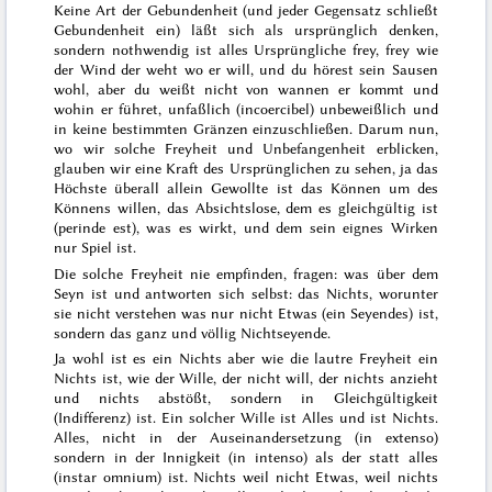
Keine Art der Gebundenheit (und jeder Gegensatz schließt
Gebundenheit ein) läßt sich als ursprünglich denken,
sondern nothwendig ist alles Ursprüngliche frey, frey wie
der Wind der weht wo er will, und du hörest sein Sausen
wohl, aber du weißt nicht von wannen er kommt und
wohin er führet
, unfaßlich (
incoercibel
) unbeweißlich und
in keine bestimmten Gränzen einzuschließen. Darum nun,
wo wir solche Freyheit und Unbefangenheit erblicken,
glauben wir eine Kraft des Ursprünglichen zu sehen, ja das
Höchste überall allein Gewollte ist das Können um des
Könnens willen, das Absichtslose, dem es gleichgültig ist
(
perinde est
), was es wirkt, und dem sein eignes Wirken
nur Spiel ist.
Die solche Freyheit nie empfinden, fragen: was über dem
Seyn ist und antworten sich selbst: das Nichts, worunter
sie nicht verstehen was nur nicht Etwas (ein Seyendes) ist,
sondern das ganz und völlig Nichtseyende.
Ja wohl ist es ein Nichts aber wie die lautre Freyheit ein
Nichts ist, wie der Wille, der nicht will, der nichts anzieht
und nichts abstößt, sondern in Gleichgültigkeit
(Indifferenz) ist. Ein solcher Wille ist Alles und ist Nichts.
Alles, nicht in der Auseinandersetzung (
in extenso
)
sondern in der Innigkeit (
in intenso
) als
der
statt alles
(
instar omnium
) ist. Nichts weil nicht
Etwas
, weil nichts