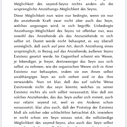
Möglichkeit des seyend-Seyns nichts anders als die
ursprüngliche Anziehungs-Möglichkeit des Seyns.
Diese Möglichkeit nun wäre nur bedingte, wenn sie nur
die anziehende Kraft zwar nicht aber auch das Seyn,
welches angezogen wird, in sich begriffe. Unbedingte
Anziehungs-Möglichkeit des Seyns ist offenbar nur, was
sowohl das Anziehende als das Anzuziehende in sich
selbst ist. Damit werde nicht behauptet, es sey überall
unmöglich, daß auch auf jene Art, durch Anziehung eines
ursprünglich, in Bezug auf das Anziehende, äußeren Seyns
Existenz gesetzt werde. Im Gegentheil scheint ein Wesen,
je lebendiger, je freyer, destoweniger das Seyn aus sich
selbst zu nehmen, wie die organischen Wesen sich in ihrer
Existenz nur behaupten, indem sie von ihnen selbst
unabhängiges Seyn an sich ziehen und in das ihre
verwandeln. Nun ist klar, daß das auf solche Weise
Existirende nicht das seyn könnte, welches zu seiner
Existenz nichts als sich selbst voraussetzt; klar daß ein
solches Anziehendes, das das Seyn außer sich nimmt, auch
nur relativ seyend ist, weil es ein Anderes schon
voraussetzt, klar also auch, daß der Prototyp der Existenz
bloß
als solcher
oder schlechthin betrachtet d.h. inwiefern
er nicht schon ein Seyn voraus setzt, die vollständige
Möglichkeit des seyend-Seyns, also auch das Seyn selbst