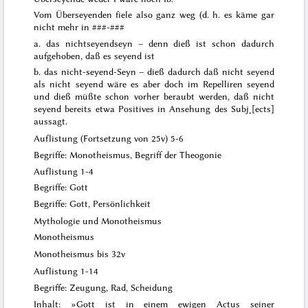
Vom Überseyenden fiele also
ganz
weg (d. h. es käme gar
nicht mehr in
###-###
a. das nichtseyendseyn – denn dieß ist schon dadurch
aufgehoben, daß es seyend ist
b. das
nicht
-seyend-Seyn – dieß dadurch daß nicht
seyend
als
nicht
seyend wäre es aber doch im
Repelliren
seyend
und dieß müßte schon vorher beraubt werden, daß
nicht
seyend bereits etwa Positives in Ansehung des Subj˖[ects]
aussagt.
Auflistung (Fortsetzung von 25v) 5-6
Begriffe: Monotheismus, Begriff der Theogonie
Auflistung 1-4
Begriffe: Gott
Begriffe: Gott, Persönlichkeit
Mythologie und Monotheismus
Monotheismus
Monotheismus bis 32v
Auflistung 1-14
Begriffe: Zeugung, Rad, Scheidung
Inhalt: »Gott ist in einem ewigen Actus seiner