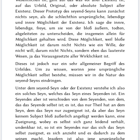
auf das Urbild, Original, oder
absolute
Subject aller
Existenz. Dieser Prototyp des seyend-Seyns kann zunächst
nichts seyn, als die schlechthin ursprüngliche, lebendige
und innre Möglichkeit der Existenz. Ich sage die innre,
lebendige, freye, um sie von der bloß äußern, todten,
abgeleiteten zu unterscheiden, die insgemein allein für
Möglichkeit gehalten wird. Diese Möglichkeit, weil bloße
Möglichkeit ist darum nicht Nichts wie ein Wille, der
nicht will, darum nicht Nichts, sondern eben das lauterste
Wesen, ja das Vorausgesetzte aller Wirklichkeit ist.
Dieses ist jedoch nur ein sehr allgemeiner Begriff des
Urbildes. Um zu wissen, worinn jene ursprüngliche
Möglichkeit selbst bestehe, müssen wir in die Natur des
seyend-Seyns eindringen.
Unter dem seyend-Seyn oder der Existenz verstehe ich also
ein solches Seyn, welches das Seyn eines Seyenden ist. Ein
Seyendes aber ist verschieden von dem Seyenden, von dem,
das das Seyende selbst ist; es ist, das nur Theil hat an dem
Seyn, dem das Seyn nur zugeeignet ist, da aber das Seyn
keinem Subject bloß äußerlich
angefügt
werden kann, eine
Zueignung, wobey es selbst sich ganz leidend verhält,
undenkbar ist, so ist ein Seyendes nur das sich das Seyn
selbst zueignet, es sich anzieht und es dadurch zu dem
seinen macht. Insofern ist also jene ursprüngliche