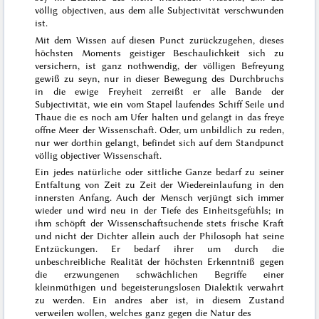
völlig objectiven, aus dem alle Subjectivität verschwunden
ist.
Mit dem Wissen auf diesen Punct zurückzugehen, dieses
höchsten Moments geistiger Beschaulichkeit sich zu
versichern, ist
ganz
nothwendig, der völligen Befreyung
gewiß zu seyn, nur in dieser Bewegung des Durchbruchs
in die ewige Freyheit zerreißt er alle Bande der
Subjectivität, wie ein vom Stapel laufendes Schiff Seile und
Thaue die es noch am Ufer halten und gelangt in das freye
offne Meer der Wissenschaft. Oder, um unbildlich zu reden,
nur wer dorthin gelangt, befindet sich auf dem Standpunct
völlig objectiver Wissenschaft.
Ein jedes natürliche oder sittliche Ganze bedarf zu seiner
Entfaltung von Zeit zu Zeit der
Wiedereinlaufung
in den
innersten Anfang. Auch der Mensch verjüngt sich immer
wieder und wird
neu
in der Tiefe des Einheitsgefühls; in
ihm schöpft der Wissenschaftsuchende stets frische Kraft
und nicht der Dichter allein auch der Philosoph hat seine
Entzückungen. Er bedarf ihrer um durch die
unbeschreibliche Realität der höchsten Erkenntniß gegen
die erzwungenen schwächlichen Begriffe einer
kleinmüthigen und begeisterungslosen Dialektik verwahrt
zu werden. Ein andres aber ist, in diesem Zustand
verweilen wollen, welches ganz gegen die Natur des