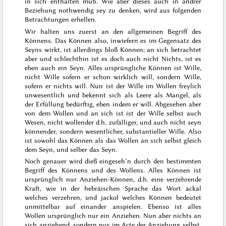
in sich enthalten muß. Wie aber dieses auch in andrer
Beziehung nothwendig sey zu denken, wird aus folgenden
Betrachtungen erhellen.
Wir halten uns zuerst an den allgemeinen Begriff des
Könnens. Das Können also, inwiefern es im Gegensatz des
Seyns
wirkt
, ist allerdings bloß
Können
;
an sich
betrachtet
aber und schlechthin ist es doch auch nicht Nichts, ist es
eben auch ein
Seyn
. Alles ursprüngliche Können ist Wille,
nicht Wille sofern
er schon wirklich will, sondern Wille,
sofern er nichts will. Nun ist der Wille im Wollen freylich
unwesentlich und bekennt sich als Leere als Mangel, als
der Erfüllung bedürftig, eben indem er
will
. Abgesehen aber
von dem Wollen und an sich ist ist
der Wille selbst auch
Wesen, nicht wollender d.h. zufälliger, und auch nicht seyn
könnender, sondern wesentlicher, substantieller Wille. Also
ist sowohl das Können als das Wollen an sich selbst gleich
dem Seyn, und selber das Seyn.
Noch genauer wird dieß eingeseh’n durch den bestimmten
Begriff des Könnens und des Wollens. Alles Können ist
ursprünglich nur Anziehen-Können, d.h. eine verzehrende
Kraft, wie in der hebräischen Sprache das Wort
ackal
welches verzehren, und
jackol
welches Können bedeutet
unmittelbar auf einander anspielen. Ebenso ist alles
Wollen ursprünglich nur ein Anziehen. Nun aber nichts
an
sich
anziehend, sondern nur im Acte der Anziehung selbst,