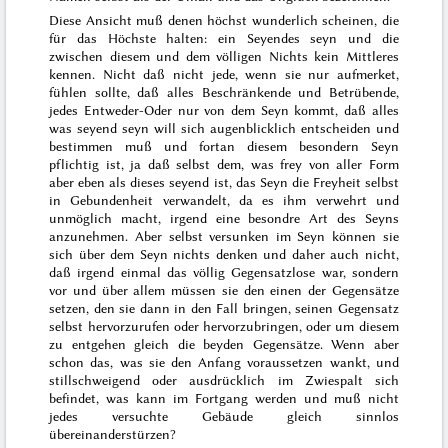
Diese Ansicht muß denen höchst wunderlich scheinen, die
für das Höchste halten: ein Seyendes seyn und die
zwischen diesem und dem völligen Nichts kein Mittleres
kennen. Nicht daß nicht
jede, wenn sie nur aufmerket,
fühlen sollte, daß alles Beschränkende und Betrübende,
jedes Entweder-Oder nur von dem Seyn kommt, daß alles
was seyend seyn will sich augenblicklich entscheiden und
bestimmen muß und fortan diesem besondern Seyn
pflichtig ist, ja daß selbst dem, was frey von aller Form
aber eben als dieses seyend ist, das Seyn die Freyheit selbst
in Gebundenheit verwandelt, da es ihm verwehrt und
unmöglich macht, irgend eine besondre Art des Seyns
anzunehmen. Aber selbst versunken im Seyn können sie
sich über dem Seyn
nichts
denken und daher auch nicht,
daß irgend einmal das völlig Gegensatzlose war, sondern
vor und über allem müssen sie den einen der Gegensätze
setzen, den sie dann in den
Fall
bringen, seinen Gegensatz
selbst hervorzurufen oder hervorzubringen, oder um diesem
zu entgehen gleich die beyden Gegensätze. Wenn aber
schon das, was sie den Anfang voraussetzen
wankt
, und
stillschweigend oder ausdrücklich im Zwiespalt sich
befindet, was kann im Fortgang werden und muß nicht
jedes versuchte Gebäude gleich sinnlos
übereinanderstürzen?