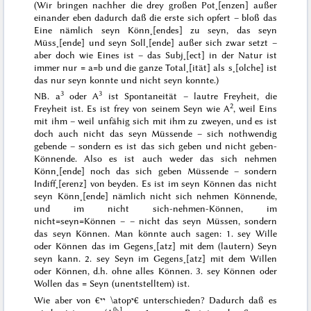
(Wir bringen nachher die drey großen Pot˖[enzen] außer
einander eben dadurch daß die erste sich opfert – bloß das
Eine nämlich seyn Könn˖[endes] zu seyn, das seyn
Müss˖[ende] und seyn Soll˖[ende] außer sich
zwar setzt –
aber doch wie
Eines
ist – das
Subj˖[ect]
in der Natur ist
immer nur = a=b und die
ganze
Total˖[ität]
als s˖[olche]
ist
das nur seyn konnte und nicht seyn konnte.)
3
3
NB. a
oder A
ist Spontaneität – lautre Freyheit, die
2
Freyheit
ist
. Es ist frey von seinem Seyn wie A
, weil Eins
mit ihm – weil unfähig sich mit ihm zu zweyen, und es ist
doch auch nicht das seyn Müssende – sich
nothwendig
gebende – sondern es ist das sich geben und nicht geben-
Könnende. Also es ist auch weder das sich nehmen
Könn˖[ende] noch das sich geben Müssende – sondern
Indiff˖[erenz] von beyden. Es ist
im
seyn Können das nicht
seyn Könn˖[ende] nämlich nicht sich nehmen Könnende,
und
im
nicht sich-nehmen-Können, im
nicht=seyn=Können – – nicht das seyn
Müssen
, sondern
das seyn Können. Man könnte auch sagen: 1. sey Wille
oder Können das im Gegens˖[atz] mit dem (lautern) Seyn
seyn kann. 2. sey Seyn im Gegens˖[atz] mit dem Willen
oder Können, d.h. ohne alles Können. 3. sey Können oder
Wollen das = Seyn (unentstelltem) ist.
Wie aber von €יי \atopי€ unterschieden? Dadurch daß es
0
1