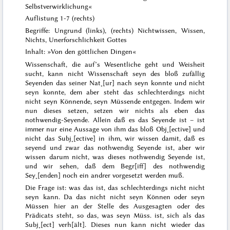
Selbstverwirklichung«
Auflistung 1-7 (rechts)
Begriffe: Ungrund (links), (rechts) Nichtwissen, Wissen,
Nichts, Unerforschlichkeit Gottes
Inhalt: »Von den göttlichen Dingen«
Wissenschaft, die auf’s Wesentliche geht und Weisheit
sucht, kann nicht Wissenschaft seyn des bloß zufällig
Seyenden das seiner Nat˖[ur] nach seyn konnte und nicht
seyn konnte, dem aber steht das schlechterdings nicht
nicht seyn Könnende, seyn
Müssende
entgegen. Indem wir
nun dieses setzen, setzen wir nichts als eben das
nothwendig-
Seyende
. Allein daß es das
Seyende
ist – ist
immer nur eine Aussage von ihm das bloß Obj˖[ective] und
nicht das Subj˖[ective] in ihm, wir wissen damit, daß es
seyend und zwar das nothwendig Seyende ist, aber wir
wissen darum nicht,
was
dieses nothwendig Seyende ist,
und wir sehen, daß dem Begr[iff] des nothwendig
Sey˖[enden] noch ein andrer vorgesetzt werden muß.
Die Frage ist: was das ist, das schlechterdings nicht nicht
seyn kann. Da das nicht nicht seyn Können oder seyn
Müssen hier an der Stelle des Ausgesagten oder des
Prädicats steht, so
das
, was seyn Müss. ist, sich als das
Subj˖[ect] verh[ält]. Dieses nun kann nicht wieder das