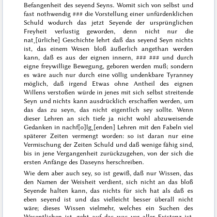
Befangenheit des seyend Seyns. Womit sich von selbst und
fast nothwendig
###
die Vorstellung einer unfürdenklichen
Schuld wodurch das jetzt Seyende der ursprünglichen
Freyheit verlustig geworden, denn nicht nur die
nat˖[ürliche] Geschichte
lehrt daß das seyend Seyn nichts
ist, das einem Wesen bloß äußerlich angethan werden
kann, daß es aus der eignen innern,
### ###
und durch
eigne freywillige Bewegung,
geboren
werden muß; sondern
es wäre auch nur durch eine völlig undenkbare Tyranney
möglich, daß irgend Etwas ohne Antheil des eignen
Willens verstoßen würde in jenes mit sich selbst streitende
Seyn und nichts kann ausdrücklich erschaffen werden, um
das das
zu seyn, das nicht eigentlich sey sollte. Wenn
dieser Lehren an sich tiefe ja nicht wohl abzuweisende
Gedanken in nachf[o]lg˖[enden] Lehren mit den Fabeln viel
späterer Zeiten vermengt worden: so ist daran nur eine
Vermischung der Zeiten Schuld und daß wenige fähig sind,
bis in jene Vergangenheit zurückzugehen, von der sich die
ersten Anfänge des Daseyns herschreiben.
Wie dem aber auch sey, so ist gewiß, daß nur Wissen, das
den Namen der Weisheit verdient, sich nicht an das bloß
Seyende halten kann, das nichts für sich hat als daß es
eben seyend ist und das vielleicht besser überall nicht
wäre; dieses Wissen vielmehr, welches ein Suchen des
Wesentlichen ist, geht auf das was vor aller Existenz ist,