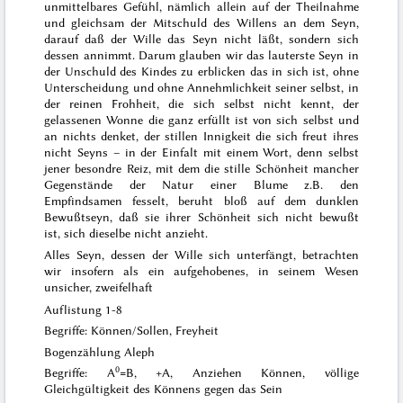
unmittelbares Gefühl, nämlich allein auf der Theilnahme
und gleichsam der Mitschuld des Willens an dem Seyn,
darauf daß der Wille das Seyn nicht läßt, sondern sich
dessen annimmt. Darum glauben wir das lauterste Seyn in
der Unschuld des Kindes zu erblicken das in sich ist, ohne
Unterscheidung und ohne Annehmlichkeit seiner selbst, in
der reinen Frohheit, die sich selbst nicht kennt, der
gelassenen Wonne die ganz erfüllt ist von sich selbst und
an nichts denket, der stillen Innigkeit die sich freut ihres
nicht
Seyns
– in der
Einfalt
mit einem Wort, denn selbst
jener besondre Reiz, mit dem die stille Schönheit mancher
Gegenstände der Natur einer Blume z.B. den
Empfindsamen fesselt, beruht
bloß
auf dem dunklen
Bewußtseyn, daß sie ihrer Schönheit sich nicht bewußt
ist, sich dieselbe nicht anzieht.
Alles Seyn, dessen der Wille sich unterfängt, betrachten
wir insofern als ein
aufgehobenes
, in seinem Wesen
unsicher, zweifelhaft
Auflistung 1-8
Begriffe: Können/Sollen, Freyheit
Bogenzählung Aleph
0
Begriffe: A
=B, +A, Anziehen Können, völlige
Gleichgültigkeit des Könnens gegen das Sein