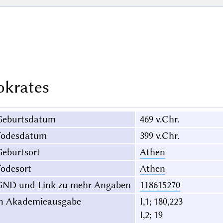
okrates
Geburtsdatum
469 v.Chr.
Todesdatum
399 v.Chr.
eburtsort
Athen
odesort
Athen
GND und Link zu mehr Angaben
118615270
in Akademieausgabe
I,1; 180,223
I,2; 19