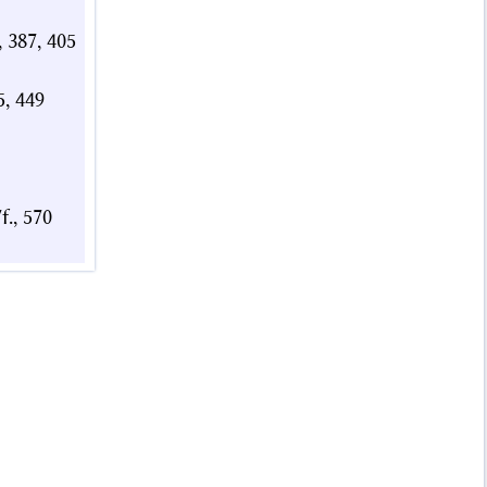
f, 387, 405
5, 449
f., 570