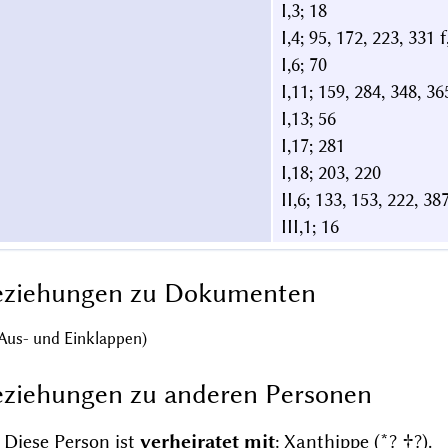
I,3; 18
I,4; 95, 172, 223, 331 
I,6; 70
I,11; 159, 284, 348, 36
I,13; 56
I,17; 281
I,18; 203, 220
II,6; 133, 153, 222, 387
III,1; 16
eziehungen zu Dokumenten
Aus- und Einklappen)
ziehungen zu anderen Personen
Diese Person ist
verheiratet mit
:
Xanthippe (*? †?)
.