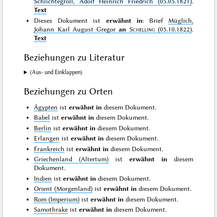
Schlichtegroll, Adolf Heinrich Friedrich (05.05.1821)
.
Text
Dieses Dokument ist
erwähnt in
: Brief
Müglich,
Johann Karl August Gregor
an
Schelling
(05.10.1822)
.
Text
Beziehungen zu Literatur
(Aus- und Einklappen)
Beziehungen zu Orten
Ägypten
ist
erwähnt in
diesem Dokument.
Babel
ist
erwähnt in
diesem Dokument.
Berlin
ist
erwähnt in
diesem Dokument.
Erlangen
ist
erwähnt in
diesem Dokument.
Frankreich
ist
erwähnt in
diesem Dokument.
Griechenland (Altertum)
ist
erwähnt in
diesem
Dokument.
Indien
ist
erwähnt in
diesem Dokument.
Orient (Morgenland)
ist
erwähnt in
diesem Dokument.
Rom (Imperium)
ist
erwähnt in
diesem Dokument.
Samothrake
ist
erwähnt in
diesem Dokument.