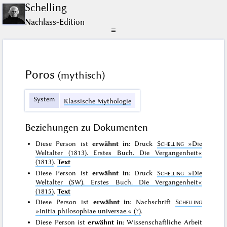
Schelling
Nachlass-Edition
☰
Poros
(mythisch)
System
Klassische Mythologie
Beziehungen zu Dokumenten
Diese Person ist
erwähnt in
: Druck
Schelling
»Die
Weltalter (1813). Erstes Buch. Die Vergangenheit«
(1813)
.
Text
Diese Person ist
erwähnt in
: Druck
Schelling
»Die
Weltalter (SW). Erstes Buch. Die Vergangenheit«
(1815)
.
Text
Diese Person ist
erwähnt in
: Nachschrift
Schelling
»Initia philosophiae universae.«
(?)
.
Diese Person ist
erwähnt in
: Wissenschaftliche Arbeit