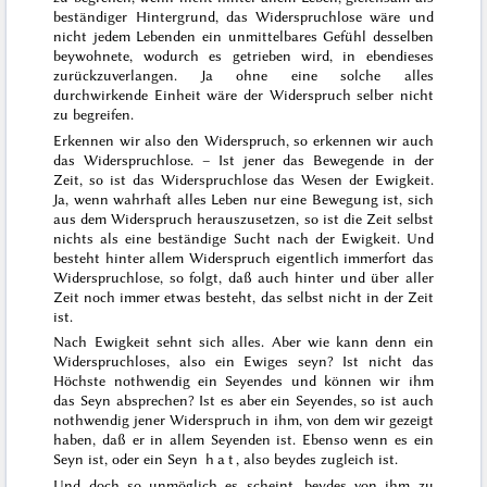
beständiger Hintergrund, das Widerspruchlose wäre und
nicht jedem Lebenden ein unmittelbares Gefühl desselben
beywohnete, wodurch es getrieben wird, in ebendieses
zurückzuverlangen. Ja ohne eine solche alles
durchwirkende Einheit wäre der Widerspruch selber nicht
zu begreifen.
Erkennen wir also den Widerspruch, so erkennen wir auch
das Widerspruchlose. – Ist jener das Bewegende in der
Zeit, so ist das Widerspruchlose das Wesen der Ewigkeit.
Ja, wenn wahrhaft alles Leben nur eine Bewegung ist, sich
aus dem Widerspruch herauszusetzen, so ist die Zeit selbst
nichts als eine beständige Sucht nach der Ewigkeit. Und
besteht hinter allem Widerspruch eigentlich immerfort das
Widerspruchlose, so folgt, daß auch hinter und über aller
Zeit noch immer etwas besteht, das selbst nicht in der Zeit
ist.
Nach Ewigkeit sehnt sich alles. Aber wie kann denn ein
Widerspruchloses, also ein Ewiges seyn? Ist nicht das
Höchste nothwendig ein Seyendes und können wir ihm
das Seyn absprechen? Ist es aber ein Seyendes, so ist auch
nothwendig jener Widerspruch in ihm, von dem wir gezeigt
haben, daß er in allem Seyenden ist. Ebenso wenn es ein
Seyn ist, oder ein Seyn
hat
, also beydes zugleich ist.
Und doch so unmöglich es scheint, beydes von ihm zu