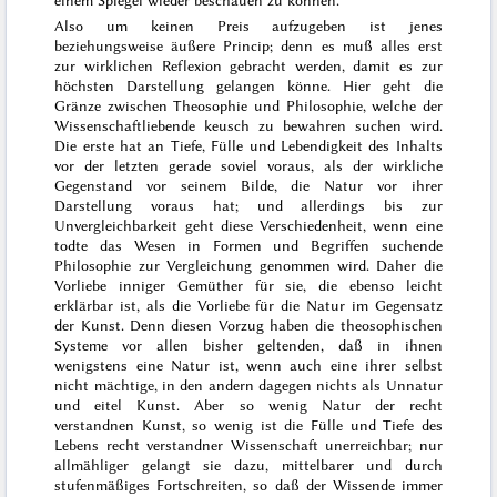
Also um keinen Preis aufzugeben ist jenes
beziehungsweise äußere Princip; denn es muß alles erst
zur wirklichen Reflexion gebracht werden, damit es zur
höchsten Darstellung gelangen könne. Hier geht die
Gränze zwischen Theosophie und Philosophie, welche der
Wissenschaftliebende keusch zu bewahren suchen wird.
Die erste hat an Tiefe, Fülle und Lebendigkeit des Inhalts
vor der letzten gerade soviel voraus, als der wirkliche
Gegenstand vor seinem Bilde, die Natur vor ihrer
Darstellung voraus hat; und allerdings bis zur
Unvergleichbarkeit geht diese Verschiedenheit, wenn eine
todte das Wesen in Formen und
Begriffen suchende
Philosophie zur Vergleichung genommen wird. Daher die
Vorliebe inniger Gemüther für sie, die ebenso leicht
erklärbar ist, als die Vorliebe für die Natur im Gegensatz
der Kunst. Denn diesen Vorzug haben die theosophischen
Systeme vor allen bisher geltenden, daß in ihnen
wenigstens eine Natur ist, wenn auch eine ihrer selbst
nicht mächtige, in den andern dagegen nichts als Unnatur
und eitel Kunst. Aber so wenig Natur der recht
verstandnen Kunst, so wenig ist die Fülle und Tiefe des
Lebens recht verstandner Wissenschaft unerreichbar; nur
allmähliger gelangt sie dazu, mittelbarer und durch
stufenmäßiges Fortschreiten, so daß der Wissende immer