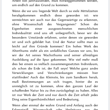
Arbeit von Jahrtausenden, muß hinweggenommen werden,
um endlich auf den Grund zu kommen.
Wenn die vor uns liegende Welt durch so viele Mittelzeiten
herabgekommen endlich diese geworden ist: wie
vermöchten wir auch nur das Gegenwärtige zu erkennen,
ohne Wissenschaft des Vergangenen? Schon die
Eigenheiten einer aus
gezeichneten menschlichen
Individualität sind uns oft unbegreiflich, bevor wir die
besondern Umstände erfahren, unter denen sie geworden
ist und sich gebildet hat. Und der Natur sollte man so
leicht auf ihre Gründe kommen? Ein hohes Werk des
Alterthums steht als ein unfaßliches Ganzes vor uns, bis
wir der Art seines Wachsthums und seiner allmäligen
Ausbildung auf die Spur gekommen. Wie viel mehr muß
dies bei einem so vielfach
zusammengesetzten Individuum,
als schon die Erde ist, der Fall seyn! Welche ganz andre
Verwicklungen und Verschränkungen müssen hier
stattfinden! Auch das Kleinste, bis zum Sandkorn herab,
muß Bestimmungen an sich tragen, hinter die es
unmöglich ist zu kommen, ohne den ganzen Lauf der
schaffenden Natur bis zu ihm zurückgelegt zu haben. Alles
ist nur Werk der Zeit und nur durch die Zeit erhält jedes
Ding seine Eigenthümlichkeit und Bedeutung.
Wenn aber einmal der wahre Grund und Anfang auch der
Erkenntniß, Wissenschaft oder Herleitung aus der