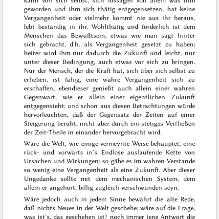
geworden und ihm sich thätig entgegensetzen, hat keine
Vergangenheit oder vielmehr kommt nie aus ihr heraus,
lebt beständig in ihr. Wohlthätig und förderlich ist dem
Menschen das Bewußtsein, etwas wie man sagt hinter
sich gebracht, d.h. als Vergangenheit gesetzt zu haben;
heiter wird ihm nur dadurch die Zukunft und leicht, nur
unter dieser Bedingung, auch etwas vor sich zu bringen.
Nur der Mensch, der die Kraft hat, sich über sich selbst zu
erheben, ist fähig, eine wahre Vergangenheit sich zu
erschaffen; ebendieser genießt auch allein einer wahren
Gegenwart, wie er allein einer eigentlichen Zukunft
entgegensieht; und schon aus
diesen Betrachtungen würde
hervorleuchten, daß der Gegensatz der Zeiten auf einer
Steigerung beruht, nicht aber durch ein stetiges Verfließen
der Zeit-Theile in einander hervorgebracht wird.
Wäre die Welt, wie einige vermeynte Weise behauptet, eine
rück- und vorwärts in’s Endlose auslaufende Kette von
Ursachen und Wirkungen: so gäbe es im wahren Verstande
so wenig eine Vergangenheit als eine Zukunft. Aber dieser
Ungedanke sollte mit dem mechanischen System, dem
allein er angehört, billig zugleich verschwunden seyn.
Wäre jedoch auch in jedem Sinne bewährt die alte Rede,
daß
nichts Neues in der Welt geschehe
; wäre auf die Frage,
was ist’s, das geschehen ist? noch immer jene Antwort die