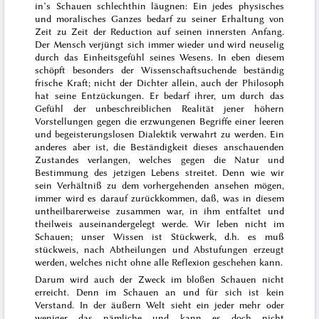
in’s Schauen schlechthin läugnen: Ein jedes physisches
und moralisches Ganzes bedarf zu seiner Erhaltung von
Zeit zu Zeit der Reduction auf seinen in
nersten Anfang.
Der Mensch verjüngt sich immer wieder und wird neuselig
durch das Einheitsgefühl seines Wesens. In eben diesem
schöpft besonders der Wissenschaftsuchende beständig
frische Kraft; nicht der Dichter allein, auch der Philosoph
hat seine Entzückungen. Er bedarf ihrer, um durch das
Gefühl der unbeschreiblichen Realität jener höhern
Vorstellungen gegen die erzwungenen Begriffe einer leeren
und begeisterungslosen Dialektik verwahrt zu werden. Ein
anderes aber ist, die Beständigkeit dieses anschauenden
Zustandes verlangen, welches gegen die Natur und
Bestimmung des jetzigen Lebens streitet. Denn wie wir
sein Verhältniß zu dem vorhergehenden ansehen mögen,
immer wird es darauf zurückkommen, daß, was in diesem
untheilbarerweise zusammen war, in ihm entfaltet und
theilweis auseinandergelegt werde. Wir leben nicht im
Schauen;
unser Wissen ist Stückwerk
, d.h.
es muß
stückweis, nach Abtheilungen und Abstufungen erzeugt
wer
den, welches nicht ohne alle Reflexion geschehen kann.
Darum wird auch der Zweck im bloßen Schauen nicht
erreicht. Denn im Schauen an und für sich ist kein
Verstand. In der äußern Welt sieht ein jeder mehr oder
weniger das nämliche und kann es doch nicht