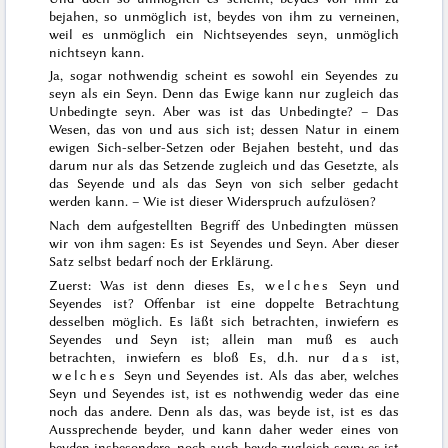
bejahen, so unmöglich ist, beydes von ihm zu verneinen,
weil es unmöglich ein Nichtseyendes seyn, unmöglich
nichtseyn kann.
Ja, sogar nothwendig scheint es sowohl ein Seyendes zu
seyn als ein Seyn. Denn das Ewige kann nur zugleich das
Unbedingte seyn. Aber was ist das Unbedingte? – Das
Wesen, das von und aus sich ist; dessen Natur in einem
ewigen Sich-selber-Setzen oder Bejahen besteht,
und das
darum nur als das Setzende zugleich und das Gesetzte, als
das Seyende und als das Seyn von sich selber gedacht
werden kann. – Wie ist dieser Widerspruch aufzulösen?
Nach dem aufgestellten Begriff des Unbedingten müssen
wir von ihm sagen: Es ist Seyen
des und Seyn. Aber dieser
Satz selbst bedarf noch der Erklärung.
Zuerst: Was ist denn dieses Es,
welches
Seyn und
Seyendes ist? Offenbar ist eine doppelte Betrachtung
desselben möglich. Es läßt sich betrachten, inwiefern es
Seyendes und Seyn ist; allein man muß es auch
betrachten, inwiefern es bloß Es, d.h. nur
das
ist,
welches
Seyn und Seyendes ist. Als das aber, welches
Seyn und Seyendes ist, ist es nothwendig weder das eine
noch das andere. Denn als das, was beyde ist, ist es das
Aussprechende beyder, und kann daher weder eines von
beyden insbesondere, noch auch beyde zugleich seyn; es ist