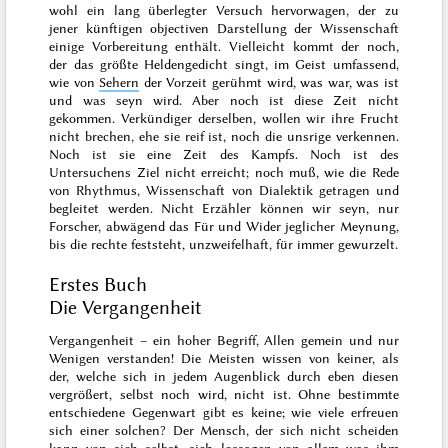
wohl ein lang überlegter Versuch hervorwagen, der zu
jener künftigen objectiven Darstellung der Wissenschaft
einige Vorbereitung enthält. Vielleicht kommt der noch,
der das größte Heldengedicht singt, im Geist umfassend,
wie von
Sehern
der Vor
zeit gerühmt wird,
was war, was ist
und was seyn wird
. Aber noch ist diese Zeit nicht
gekommen. Verkündiger derselben, wollen wir ihre Frucht
nicht brechen, ehe sie reif ist, noch die unsrige verkennen.
Noch ist sie eine Zeit des Kampfs. Noch ist des
Untersuchens Ziel nicht erreicht; noch muß, wie die Rede
von Rhythmus, Wissenschaft von Dialektik getragen und
begleitet werden. Nicht Erzähler können wir seyn, nur
Forscher, abwägend das Für und Wider jeglicher Meynung,
bis die rechte feststeht, unzweifelhaft, für immer gewurzelt.
Erstes Buch
Die Vergangenheit
Vergangenheit – ein hoher Begriff, Allen gemein und nur
Wenigen verstanden! Die Meisten wissen von keiner, als
der, welche sich in jedem Augenblick durch eben diesen
vergrößert, selbst noch wird, nicht ist. Ohne bestimmte
entschiedene Gegenwart gibt es keine; wie viele erfreuen
sich einer solchen? Der Mensch, der sich nicht scheiden
kann von sich selbst, sich lossagen von allem was ihm