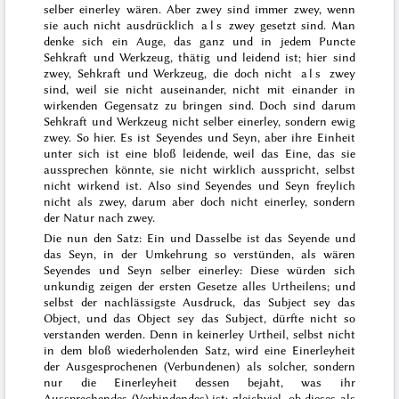
selber einerley wären. Aber zwey sind immer zwey, wenn
sie auch nicht ausdrücklich
als
zwey gesetzt sind. Man
denke sich ein Auge, das ganz und in jedem Puncte
Sehkraft und Werkzeug, thätig und leidend ist; hier sind
zwey, Sehkraft und
Werkzeug, die doch nicht
als
zwey
sind, weil sie nicht auseinander, nicht mit einander in
wirkenden Gegensatz zu bringen sind. Doch sind darum
Sehkraft und Werkzeug nicht selber einerley, sondern ewig
zwey. So hier. Es ist Seyendes und Seyn, aber ihre Einheit
unter sich ist eine bloß leidende, weil das Eine, das sie
aussprechen könnte, sie nicht wirklich ausspricht, selbst
nicht wirkend ist. Also sind Seyendes und Seyn freylich
nicht als zwey, darum aber doch nicht einerley, sondern
der Natur nach zwey.
Die nun den Satz: Ein und Dasselbe ist das Seyende und
das Seyn, in der Umkehrung so verstünden, als wären
Seyendes und Seyn selber einerley: Diese würden sich
unkundig zeigen der ersten Gesetze alles Urtheilens; und
selbst der nachlässigste Ausdruck, das Subject sey das
Object, und das Object sey das Subject, dürfte nicht so
verstanden werden. Denn in keinerley Urtheil, selbst nicht
in dem bloß wiederholenden Satz, wird eine Einerleyheit
der Ausgesprochenen (Verbundenen) als solcher, sondern
nur die Einerleyheit dessen bejaht, was ihr
Aussprechendes (Verbindendes) ist; gleichviel, ob dieses als