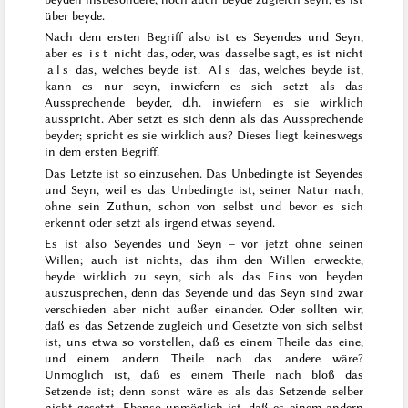
über beyde.
Nach dem ersten Begriff also ist es Seyendes und Seyn,
aber es
ist
nicht das, oder, was dasselbe sagt, es ist nicht
als
das, welches beyde ist.
Als
das, welches beyde ist,
kann es nur seyn, inwiefern es sich setzt als das
Aussprechende beyder, d.h. inwiefern es sie wirklich
ausspricht. Aber setzt es sich denn als das Aussprechende
beyder; spricht es sie wirklich aus? Dieses liegt keineswegs
in dem ersten Begriff.
Das Letzte ist so einzusehen. Das Unbedingte ist Seyendes
und Seyn, weil es das Unbedingte ist, seiner Natur nach,
ohne sein Zuthun,
schon von selbst und bevor es sich
erkennt oder setzt als irgend etwas seyend.
Es ist also Seyendes und Seyn – vor jetzt ohne seinen
Willen; auch ist nichts, das ihm den Willen erweckte,
beyde wirklich zu seyn, sich als das Eins von beyden
auszusprechen, denn das Seyende und das Seyn sind zwar
verschieden aber nicht außer einander. Oder sollten wir,
daß es das Setzende zugleich und Gesetzte von sich selbst
ist, uns etwa so vorstellen, daß es einem Theile das eine,
und einem andern Theile nach das andere wäre?
Unmöglich ist, daß es einem Theile nach bloß das
Setzende ist; denn sonst wäre es als das Setzende selber
nicht gesetzt. Ebenso unmöglich ist, daß es einem andern