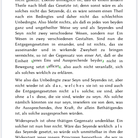
Theile nach bloß
das Gesetzte ist; denn sonst wäre es als
solches nicht das Setzende, d.i. es wäre seinem einen Theil
nach ein Bedingtes und daher nicht das schlechthin
Unbedingte. Also bleibt nichts, als daß es jedes von beyden
ganz und ungetheilter Weise sey und als Seyendes und
Seyn nicht zwey verschiedene Wesen, sondern nur Ein
Wesen in zwey verschiedenen Gestalten. Sind nun die
Entgegengesetzten in einander, und ist nichts, das sie
auseinander und in wirkende Zweyheit zu bringen
vermöchte, so ist der Gegensatz von einer Art,
daß er
die
jenes Eins und Aussprechende beyder
Einheit
nicht
in
afficirt
Bewegung
setzt
, also auch nicht veranlaßt, sich
als solches wirklich zu erklären.
Wie also das Unbedingte zwar Seyn und Seyendes ist, aber
nicht wieder ist als
das
,
welches
sie ist: so sind auch
die Entgegengesetzten nicht
als
solche; sie sind, aber
ohne
als
diese, die sie sind, wieder zu seyn. Als solche
nämlich könnten sie nur seyn, inwiefern sie von dem, was
ihr Aussprechendes, ihre Kraft, ihr allein Bethätigendes
ist, als solche ausgesprochen würden.
Widerspruch ist ohne thätigen Gegensatz undenkbar. Ein
solcher ist nun hier nicht. Wäre das Seyende wirklich
als
das Seyende gesetzt, so würde sich unmittelbar in ihm der
Widerstreit jener innern Principien hervorthun, die wir in