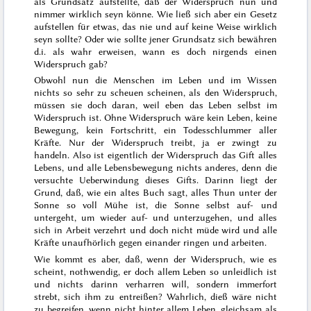
als Grundsatz aufstellte, daß der Widerspruch nun und
nimmer wirklich seyn könne. Wie ließ sich aber ein Gesetz
aufstellen für etwas, das nie und auf keine Weise wirklich
seyn sollte? Oder wie sollte jener Grundsatz sich bewähren
d.i. als wahr erweisen, wann es doch nirgends einen
Widerspruch gab?
Obwohl nun die Menschen im Leben und im Wissen
nichts so sehr zu scheuen scheinen, als den Widerspruch,
müssen sie doch daran, weil eben das Leben selbst im
Widerspruch ist. Ohne Widerspruch wäre kein Leben, keine
Bewegung, kein Fortschritt, ein Todesschlummer aller
Kräfte. Nur der Widerspruch treibt, ja er zwingt zu
handeln. Also ist eigentlich der Widerspruch das Gift alles
Lebens, und alle Lebensbewegung nichts anderes, denn die
versuchte Ueberwindung dieses Gifts. Darinn liegt der
Grund, daß, wie ein altes Buch sagt,
alles
Thun unter der
Sonne so voll Mühe ist, die Sonne selbst auf- und
untergeht, um wieder auf- und unterzugehen
, und alles
sich in Ar
beit verzehrt und doch nicht müde wird und alle
Kräfte unaufhörlich gegen einander ringen und arbeiten.
Wie kommt es aber, daß, wenn der Widerspruch, wie es
scheint, nothwendig, er doch allem Leben so unleidlich ist
und nichts darinn verharren will, sondern immerfort
strebt, sich ihm zu entreißen? Wahrlich, dieß wäre nicht
zu begreifen, wenn nicht hinter allem Leben, gleichsam als