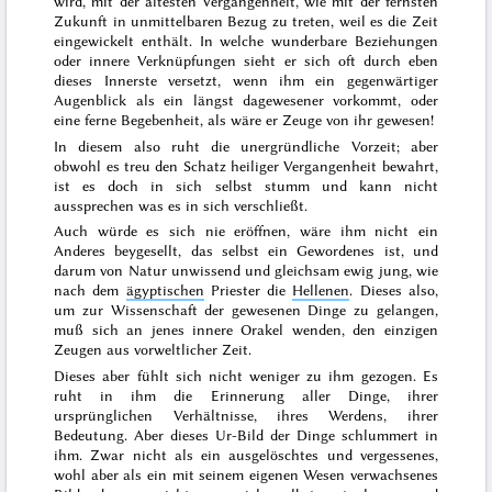
wird, mit der ältesten Vergangenheit, wie mit der fernsten
Zukunft in unmittelbaren Bezug zu treten, weil es die Zeit
eingewickelt enthält. In welche wunderbare Beziehungen
oder innere Verknüpfungen sieht er sich oft durch eben
dieses Innerste versetzt, wenn ihm ein gegenwärtiger
Augenblick als ein längst dagewesener vorkommt, oder
eine ferne Begebenheit, als wäre er Zeuge von ihr gewesen!
In diesem also ruht die unergründliche Vorzeit; aber
obwohl es treu den Schatz heiliger Vergangenheit bewahrt,
ist es doch in sich selbst stumm und kann nicht
aussprechen was es in sich verschließt.
Auch würde es sich nie eröffnen, wäre ihm nicht ein
Anderes beygesellt, das selbst ein
Gewordenes ist, und
darum
von Natur unwissend und gleichsam ewig jung, wie
nach dem
ägyptischen
Priester
die
Hellenen
. Dieses also,
um zur Wissenschaft der gewesenen Dinge zu gelangen,
muß sich an jenes innere Orakel wenden, den einzigen
Zeugen aus vorweltlicher Zeit.
Dieses aber fühlt sich nicht weniger zu ihm gezogen. Es
ruht in ihm die Erinnerung aller Dinge, ihrer
ursprünglichen Verhältnisse, ihres Werdens, ihrer
Bedeutung. Aber dieses Ur-Bild der Dinge schlummert in
ihm. Zwar nicht als ein ausgelöschtes und vergessenes,
wohl aber als ein mit seinem eigenen Wesen verwachsenes