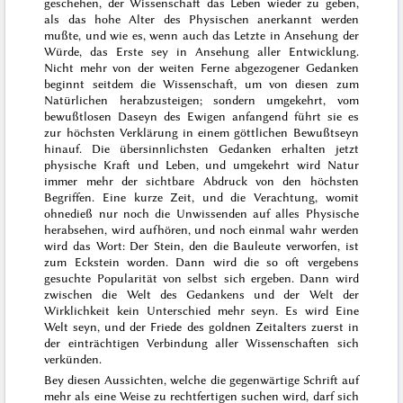
geschehen, der Wissenschaft das Leben wieder zu geben,
als das hohe Alter des Physischen anerkannt werden
mußte, und wie es, wenn auch das Letzte in Ansehung der
Würde, das Erste sey in Ansehung aller Entwicklung.
Nicht mehr von der weiten Ferne abgezogener Gedanken
beginnt seitdem die Wissenschaft, um von diesen zum
Natür
lichen herabzusteigen; sondern umgekehrt, vom
bewußtlosen Daseyn des Ewigen anfangend führt sie es
zur höchsten Verklärung in einem göttlichen Bewußtseyn
hinauf. Die übersinnlichsten Gedanken erhalten jetzt
physische Kraft und Leben, und umgekehrt wird Natur
immer mehr der sichtbare Abdruck von den höchsten
Begrif
fen. Eine kurze Zeit, und die Verachtung, womit
ohnedieß nur noch die Unwissenden auf alles Physische
herabsehen, wird aufhören, und noch einmal wahr werden
wird das Wort:
Der Stein, den die Bauleute verworfen, ist
zum Eckstein worden
. Dann wird die so oft vergebens
gesuchte Popularität von selbst sich ergeben. Dann wird
zwischen die Welt des Gedankens und der Welt der
Wirklichkeit kein Unterschied mehr seyn. Es wird Eine
Welt seyn, und der Friede des goldnen Zeitalters zuerst in
der einträchtigen Verbindung aller Wissenschaften sich
verkünden.
Bey diesen Aussichten, welche die gegenwärtige Schrift auf
mehr als eine Weise zu rechtfertigen suchen wird, darf sich