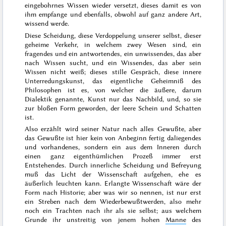
eingebohrnes Wissen wieder versetzt, dieses damit
es von
ihm empfange und ebenfalls, obwohl auf ganz andere Art,
wissend werde.
Diese Scheidung, diese Verdoppelung unserer selbst, dieser
geheime Verkehr, in welchem zwey Wesen sind, ein
fragendes und ein
antwortendes, ein unwissendes, das aber
nach Wissen sucht, und ein Wissendes, das aber sein
Wissen nicht weiß; dieses stille Gespräch, diese innere
Unterredungskunst, das eigentliche Geheimniß des
Philosophen ist es, von welcher die äußere, darum
Dialektik genannte, Kunst nur das Nachbild, und, so sie
zur bloßen Form geworden, der leere Schein und Schatten
ist.
Also erzählt wird seiner Natur nach alles Gewußte, aber
das Gewußte ist hier kein von Anbeginn fertig daliegendes
und vorhandenes, sondern ein aus dem Inneren durch
einen ganz eigenthümlichen Prozeß immer erst
Entstehendes. Durch innerliche Scheidung und Befreyung
muß das Licht der Wissenschaft aufgehen, ehe es
äußerlich leuchten kann. Erlangte Wissenschaft wäre der
Form nach Historie; aber was wir
so nennen, ist nur erst
ein Streben nach dem Wiederbewußtwerden, also mehr
noch ein Trachten nach ihr als sie selbst; aus welchem
Grunde ihr unstreitig von jenem hohen
Manne
des