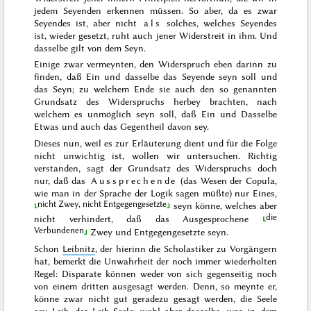
jedem Seyenden erkennen müssen. So aber, da es zwar
Seyendes ist, aber nicht
als
solches, welches Seyendes
ist, wieder gesetzt, ruht auch jener Widerstreit in ihm. Und
dasselbe gilt von dem Seyn.
Einige zwar vermeynten, den Widerspruch eben darinn zu
finden, daß Ein und dasselbe das Seyende seyn soll und
das Seyn; zu welchem Ende sie auch den so genannten
Grundsatz des
Widerspruchs herbey brachten, nach
welchem es unmöglich seyn soll, daß Ein und Dasselbe
Etwas und auch das Gegentheil davon sey.
Dieses nun, weil es zur Erläuterung dient und für die Folge
nicht unwichtig ist, wollen wir untersuchen. Richtig
verstanden, sagt der Grundsatz des Widerspruchs doch
nur, daß das
Aussprechende
(das Wesen der Copula,
wie man in der Sprache der Logik sagen müßte)
nur Eines,
nicht Zwey, nicht Entgegengesetzte
seyn könne, welches aber
die
nicht verhindert, daß
das Ausgesprochene
Verbundenen
Zwey und Entgegengesetzte seyn.
Schon
Leibnitz
, der hierinn die Scholastiker zu Vorgängern
hat, bemerkt die Unwahrheit der noch immer wiederholten
Regel:
Disparate können weder von sich gegenseitig noch
von einem dritten ausgesagt werden. Denn
, so meynte er,
könne zwar nicht gut geradezu gesagt werden, die Seele