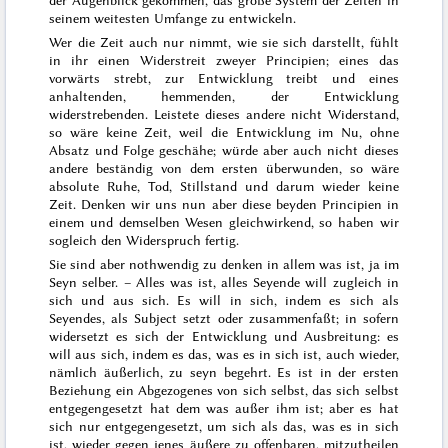
der Augenblick gekommen,
das große System der Zeiten in
seinem weitesten Umfange zu entwickeln.
Wer die Zeit auch nur nimmt, wie sie sich darstellt, fühlt
in ihr einen Widerstreit zweyer Principien; eines das
vorwärts strebt, zur Entwicklung treibt und eines
anhaltenden, hemmenden, der Entwicklung
widerstrebenden. Leistete dieses andere nicht Widerstand,
so wäre keine Zeit, weil die Entwicklung im Nu, ohne
Absatz und Folge geschähe; würde aber auch nicht dieses
andere beständig von dem ersten überwunden, so wäre
absolute Ruhe, Tod, Stillstand und darum wieder keine
Zeit. Denken wir uns nun aber diese beyden Principien in
einem und demselben Wesen gleichwirkend, so haben wir
sogleich den Widerspruch fertig.
Sie sind aber nothwendig zu denken in allem was ist, ja im
Seyn selber. – Alles was ist, alles Seyende will zugleich in
sich und aus sich. Es will in sich, indem es sich als
Seyendes, als Subject setzt oder zusammenfaßt; in sofern
widersetzt es sich der Entwicklung und Ausbreitung: es
will aus sich, indem es das, was es in sich ist, auch wieder,
nämlich äußerlich, zu seyn begehrt. Es ist in der ersten
Beziehung ein Abgezogenes von sich selbst, das sich selbst
entgegenge
setzt hat dem
was außer ihm ist; aber es hat
sich nur entgegengesetzt, um sich als das, was es in sich
ist, wieder gegen jenes äußere zu offenbaren, mitzutheilen