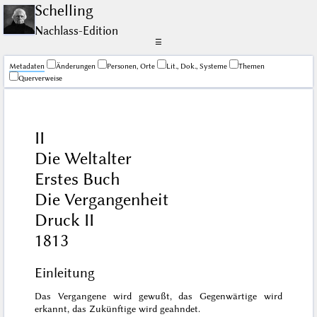
Schelling
Nachlass-Edition
☰
Me­ta­da­ten
Änderungen
Personen, Orte
Lit., Dok., Systeme
Themen
Querverweise
II
Die Weltalter
Erstes Buch
Die Vergangenheit
Druck II
1813
Einleitung
Das Vergangene wird gewußt, das Gegenwärtige wird
erkannt, das Zukünftige wird geahndet.