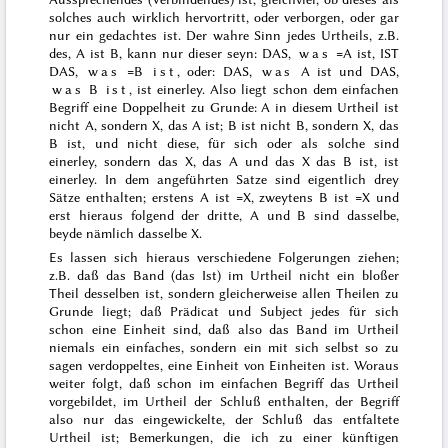
solches auch wirklich hervortritt, oder verborgen, oder gar
nur ein gedachtes ist. Der wahre Sinn jedes Urtheils, z.B.
des, A ist B,
kann nur dieser seyn: DAS,
was
=A ist, IST
DAS,
was
=B
ist
, oder: DAS,
was
A ist und DAS,
was
B
ist
, ist einerley. Also liegt schon dem einfachen
Begriff eine Doppelheit zu Grunde: A in diesem Urtheil ist
nicht A, sondern X, das A ist; B ist nicht B, sondern X, das
B ist, und nicht diese, für sich oder als solche sind
einerley, sondern das X, das A und das X das B ist, ist
einerley. In dem angeführten Satze sind eigentlich drey
Sätze enthalten; erstens A ist =X, zweytens B ist =X und
erst hieraus folgend der dritte, A und B sind dasselbe,
beyde nämlich dasselbe X.
Es lassen sich hieraus verschiedene Folgerungen ziehen;
z.B. daß das Band (das Ist) im Urtheil nicht ein bloßer
Theil desselben ist, sondern gleicherweise allen Theilen zu
Grunde liegt; daß Prädicat und Subject jedes für sich
schon eine Einheit sind, daß also das Band im Urtheil
niemals ein einfaches, sondern ein mit sich selbst so zu
sagen verdoppeltes, eine Einheit von Einheiten ist. Woraus
weiter folgt, daß schon im einfachen Begriff das Urtheil
vorgebildet, im Urtheil der Schluß enthalten, der Begriff
also nur das eingewickelte, der Schluß das entfaltete
Urtheil ist; Bemerkungen, die ich zu einer künftigen