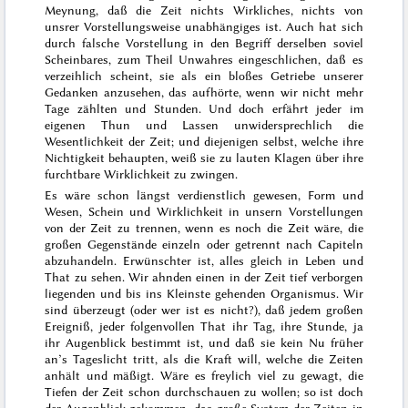
Meynung, daß
die Zeit nichts Wirkliches, nichts von
unsrer Vorstellungsweise unabhängiges ist
. Auch hat sich
durch falsche
Vorstellung in den Begriff derselben soviel
Scheinbares, zum Theil Unwahres eingeschlichen, daß es
verzeihlich scheint, sie als ein bloßes Getriebe unserer
Gedanken anzusehen, das aufhörte, wenn wir nicht mehr
Tage zählten
und Stunden. Und doch erfährt jeder im
eigenen Thun und Lassen unwidersprechlich die
Wesentlichkeit der Zeit; und diejenigen selbst, welche ihre
Nichtigkeit behaupten, weiß sie zu lauten Klagen über ihre
furchtbare Wirklichkeit zu zwingen.
Es wäre schon längst verdienstlich gewesen, Form und
Wesen, Schein und Wirklichkeit in unsern Vorstellungen
von der Zeit zu trennen, wenn es noch die Zeit wäre, die
großen Gegenstände einzeln oder getrennt nach Capiteln
abzuhandeln. Erwünschter ist, alles gleich in Leben und
That zu sehen. Wir ahnden einen in der Zeit tief verborgen
liegenden und bis ins Kleinste gehenden Organismus. Wir
sind überzeugt (oder wer ist es nicht?), daß jedem großen
Ereigniß, jeder folgenvollen That ihr Tag, ihre Stunde, ja
ihr Augenblick bestimmt ist, und daß sie kein Nu früher
an’s Tageslicht tritt, als die Kraft will, welche die Zeiten
anhält und mäßigt. Wäre es freylich viel zu gewagt, die
Tiefen der Zeit schon durchschauen zu wollen; so ist doch