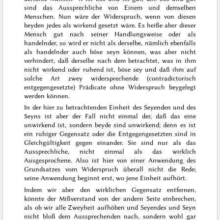
sind das Aussprechliche von Einem und demselben
Menschen. Nun wäre der Widerspruch, wenn von diesen
beyden jedes als wirkend gesetzt wäre. Es heiße aber dieser
Mensch gut nach seiner Handlungsweise oder als
handelnder, so wird er nicht als derselbe, nämlich eben
falls
als handelnder auch böse seyn können, was aber nicht
verhindert, daß
derselbe nach dem betrachtet, was in ihm
nicht wirkend oder ruhend ist, böse sey und daß ihm auf
solche Art zwey widersprechende (contradictorisch
entgegengesetzte) Prädicate ohne Widerspruch beygelegt
werden können.
In der hier zu betrachtenden Einheit des Seyenden und des
Seyns ist aber der Fall nicht einmal der, daß das eine
unwirkend ist, sondern beyde sind unwirkend; denn es ist
ein ruhiger Gegensatz oder die Entgegengesetzten sind in
Gleichgültigkeit gegen einander. Sie sind nur als das
Aussprechliche, nicht einmal als das wirklich
Ausgesprochene. Also ist hier von einer Anwendung des
Grundsatzes vom Widerspruch überall nicht die Rede;
seine Anwendung beginnt erst, wo jene Einheit aufhört.
Indem wir aber den wirklichen Gegensatz entfernen,
könnte der Mißverstand von der andern Seite einbrechen,
als ob wir alle Zweyheit aufhöben und Seyendes und Seyn
nicht bloß dem Aussprechenden nach, sondern wohl gar