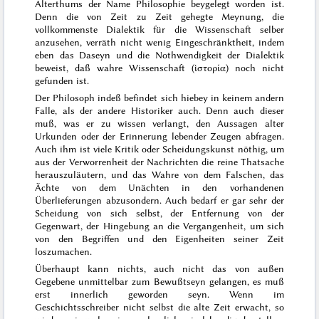
Alterthums der Name Philosophie beygelegt worden ist.
Denn die von Zeit zu Zeit gehegte Meynung, die
vollkommenste Dialektik für die Wissenschaft selber
anzusehen, verräth nicht wenig Eingeschränktheit, indem
eben das Daseyn und die Nothwendigkeit der Dialektik
beweist, daß wahre Wissenschaft (
ἱστορία
) noch nicht
gefunden ist.
Der Philosoph indeß befindet sich hiebey in keinem andern
Falle, als der andere Historiker auch. Denn auch dieser
muß, was er zu wissen verlangt, den Aussagen alter
Urkunden oder der Erinnerung lebender Zeugen abfragen.
Auch ihm ist viele Kritik oder Scheidungskunst nöthig, um
aus der Verworrenheit der Nachrichten die reine Thatsache
herauszuläutern, und das Wahre von dem Falschen, das
Ächte von dem Unächten in den vorhan
denen
Überlieferungen abzusondern. Auch bedarf er gar sehr der
Scheidung von sich selbst, der Entfernung von der
Gegenwart, der Hingebung an die Vergangenheit, um sich
von den Begriffen und den Eigenheiten seiner Zeit
loszumachen.
Überhaupt kann nichts, auch nicht das von außen
Gegebene unmittelbar zum Bewußtseyn gelangen, es muß
erst innerlich geworden seyn. Wenn im
Geschichtsschreiber nicht selbst die alte Zeit erwacht, so