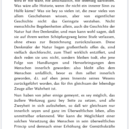
wird er nie wahr, nie anschaulich, nie lebendig darstellen.
Was wäre
alle Historie, wenn ihr nicht ein innerer Sinn zu
Hülfe käme? Was sie bey so vielen ist, die zwar vieles von
allem Geschehenen wissen, aber von eigentlicher
Geschichte nicht das Geringste verstehen. Nicht
menschliche Begebenheiten allein, auch die Geschichte der
Natur hat ihre Denkmäler, und man kann wohl sagen, daß
sie auf ihrem weiten Schöpfungsweg keine Stufe verlassen,
ohne etwas zur Bezeichnung zurückzulassen. Diese
Denkmäler der Natur lie
gen großentheils offen da, sind
vielfach durchforscht, zum Theil wirklich entziffert, und
doch reden sie uns nicht, sondern bleiben todt, ehe jene
Folge von Handlungen und Hervorbringungen dem
Menschen innerlich geworden: also bleibt alles dem
Menschen unfaßlich, bevor es ihm selbst innerlich
geworden, d.i. auf eben jenes Innerste seines Wesens
zurückgeführt worden, das für ihn gleichsam der lebendige
Zeuge aller Wahrheit ist.
Nun haben von jeher einige gemeynt, es sey möglich, das
äußere Werkzeug ganz bey Seite zu setzen, und alle
Zweyheit in sich aufzuheben, so daß wir gleichsam nur
innerlich seyen und ganz im Überweltlichen leben, alles
unmittelbar erkennend. Wer kann die Möglichkeit einer
solchen Versetzung des Menschen in sein überweltliches
Princip und demnach einer Erhöhung der Gemüthskräfte