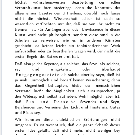
höchst wünschenswerten Bearbeitung der
edlen
Vernunftkunst hier niederlege: denn die Kenntniß der
allgemeinen Gesetze des Urtheilens, obwohl noch lange
nicht die höchste Wissenschaft selber, ist doch so
wesentlich verflochten mit ihr, daß sie von ihr nicht zu
trennen ist. Für Anfänger aber oder Unwissende in dieser
Kunst wird nicht philosophirt, sondern diese sind in die
Schulen zu verweisen, wie es in anderen Künsten
geschieht, da keiner leicht ein tonkünstlerisches Werk
aufzustellen oder zu beurtheilen wagen wird, der nicht die
ersten Regeln des Satzes erlernt hat.
Daß also je das Seyende, als solches, das Seyn, als solches,
sey und umgekehrt, oder überhaupt
Entgegengesetzte
als solche einerley seyn, dieß ist
ja wohl unmöglich und bedarf keiner Versicherung; denn
das Gegentheil behaupten, hieße den menschlichen
Verstand,
hieße die Möglichkeit, sich auszusprechen, ja
den Widerspruch selbst aufheben. Wohl möglich aber ist,
daß
Ein und Dasselbe
Seyendes und Seyn,
Bejahendes und Verneinendes, Licht und Finsternis, Gutes
und Böses sey.
Wir konnten diese dialektischen Erörterungen nicht
umgehen. Es ist wesentlich, daß die ganze Schärfe dieser
ersten Idee gefaßt, daß nicht mehr, nicht weniger bey