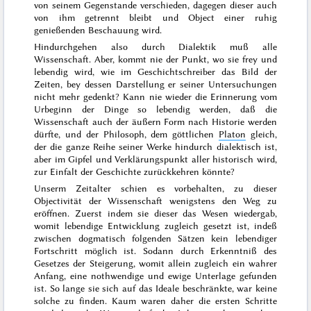
von
seinem Gegenstande verschieden, dagegen dieser auch
von ihm getrennt bleibt und Object einer ruhig
genießenden Beschauung wird.
Hindurchgehen also durch Dialektik muß alle
Wissenschaft. Aber, kommt nie der Punkt, wo sie frey und
lebendig wird, wie im Geschichtschreiber das Bild der
Zeiten, bey dessen Darstellung er seiner Untersuchungen
nicht mehr gedenkt? Kann nie wieder die Erinnerung vom
Urbeginn der Dinge so lebendig werden, daß die
Wissenschaft auch der äußern Form nach Historie werden
dürfte, und der Philosoph, dem göttlichen
Platon
gleich,
der die ganze Reihe seiner Werke hindurch dialektisch ist,
aber im Gipfel und Verklärungspunkt aller historisch wird,
zur Einfalt der Geschichte zurückkehren könnte?
Unserm Zeitalter schien es vorbehalten, zu dieser
Objectivität der Wissenschaft wenigstens den Weg zu
eröffnen. Zuerst indem sie dieser das Wesen wiedergab,
womit lebendige Entwicklung
zugleich gesetzt ist, indeß
zwischen dogmatisch folgenden Sätzen kein lebendiger
Fortschritt möglich ist. Sodann durch Erkenntniß des
Gesetzes der Steigerung, womit allein zugleich ein wahrer
Anfang, eine nothwendige und ewige Unterlage gefunden
ist. So lange sie sich auf das Ideale beschränkte, war keine
solche zu finden. Kaum waren daher die ersten Schritte