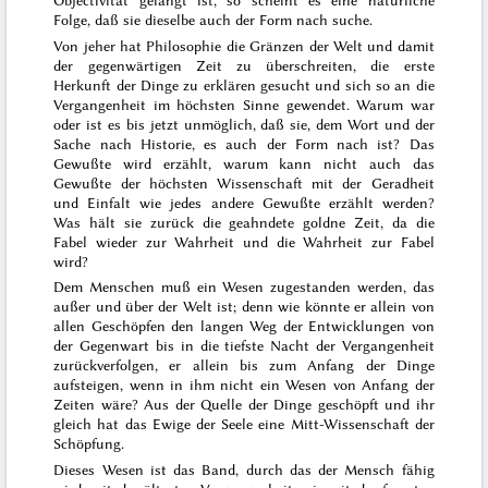
Objectivität gelangt ist, so scheint es eine natürliche
Folge, daß sie dieselbe auch der Form nach suche.
Von jeher hat Philosophie die Gränzen der Welt und damit
der gegenwärtigen Zeit zu überschreiten, die erste
Herkunft der Dinge zu erklären gesucht und sich so an die
Vergangenheit im höchsten Sinne gewendet. Warum war
oder ist es bis jetzt unmöglich, daß sie, dem Wort und der
Sache nach Historie, es auch der Form nach ist? Das
Gewußte wird erzählt, warum kann nicht auch das
Gewußte der höchsten Wissenschaft mit der Geradheit
und Einfalt wie jedes andere Gewußte erzählt werden?
Was hält sie zurück die geahndete goldne Zeit, da die
Fabel wieder zur Wahrheit und die Wahrheit zur Fabel
wird?
Dem Menschen muß ein Wesen zugestanden werden, das
außer und über der Welt ist; denn wie könnte er allein von
allen Geschöpfen den langen Weg der Entwicklungen von
der Gegenwart bis in die tiefste Nacht der Vergangenheit
zurückverfolgen, er allein bis zum Anfang der Dinge
aufsteigen, wenn in ihm nicht ein Wesen von Anfang der
Zei
ten wäre? Aus der Quelle der Dinge geschöpft und ihr
gleich hat das Ewige der Seele eine Mitt-Wissenschaft der
Schöpfung.
Dieses Wesen ist das Band, durch das der Mensch fähig