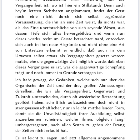
Vergangenheit ist, wo ist hier ein Stillstand? Denn auch
bey’m letzten Sichtbaren angekommen, findet der Geist
noch eine nicht durch sich selbst begründete
Voraussetzung, die ihn an eine Zeit weist, da nichts war,
als das Eine unerforschliche von sich seyende Wesen, aus
dessen Tiefe sich alles hervorgebildet; und wenn nun
dieses wieder recht im Geiste betrachtet wird, entdecken
sich auch in ihm neue Abgründe und nicht ohne eine Art
von Entsetzen erkennt er endlich, daß auch in dem
Urwesen selbst etwas als Vergangenheit gesetzt werden
mußte, ehe die gegenwärtige Zeit möglich wurde, daß eben
dieses Vergangene es ist, was die gegenwärtige Schöpfung
trägt und noch immer im Grunde verborgen ist.
Ich habe gewagt, die Gedanken, welche sich mir über das
Organische der Zeit und der drey großen Abmessungen
derselben, die wir als Vergangenheit, Gegenwart und
Zukunft unterscheiden, durch oft wiederholte Betrachtung
gebildet haben, schriftlich aufzuzeichnen; doch nicht in
strengwissenschaftlicher, nur in leicht mittheilender Form,
damit sie die Unvollständigkeit ihrer Ausbildung selbst
anzuerkennen scheinen, welche ihnen, obgleich lang’
umhergetragenen, nach allen Seiten zu geben der Drang
der Zeiten nicht erlaubt hat.
Es ist leicht zu sagen und jetzt allgemein angenommene