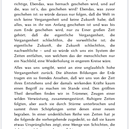
richtige,
Ebendas, was hernach geschehen wird
, und auf
die, was ist’s, das geschehen wird?
Ebendas, was zuvor
geschehen ist
: so würde daraus nur folgen, daß die Welt in
sich keine Vergangenheit und keine Zukunft habe; daß
alles, was in ihr von Anfang geschehen ist und was bis
zum Ende geschehen wird, nur zu Einer großen Zeit
gehört; daß die eigentliche Vergangenheit, die
Vergangenheit schlechthin, die vorweltliche ist; die
eigentliche Zukunft, die Zukunft schlechthin,
die
nachweltliche – und so würde sich uns ein System der
Zeiten entfalten, von welchem das der menschlichen nur
ein Nachbild, eine Wiederholung in engerem Kreise wäre.
Alles was uns umgibt, weist an eine unglaublich hohe
Vergangenheit zurück. Die ältesten Bildungen der Erde
tragen ein so fremdes Ansehen, daß wir uns von der Zeit
ihres Entstehens und der damals wirkenden Kräfte kaum
einen Begriff zu machen im Stande sind. Den größten
Theil derselben finden wir in Trümmer, Zeugen einer
wilden Verwüstung, zusammengestürzt. Ruhigere Zeiten
folgten, aber auch sie durch Stürme unterbrochen und
sammt ihren Schöpfungen unter denen einer neuen
begraben. In einer undenklichen Reihe von Zeiten hat je
die folgende die vorhergehende zugedeckt, so daß sie kaum
etwas Ursprüngliches zeigt; eine Menge von Schichten, die