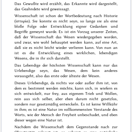
Das Gewußte wird erzählt, das Erkannte wird dargestellt,
das Geahndete wird geweissagt.
Wissenschaft ist schon der Wortbedeutung nach Historie
(
ἱστορία
). Sie konnte es nicht seyn, so lange sie als eine
bloße Folge oder Entwicklung eigner Gedanken und
Begriffe gemeynt wurde. Es ist ein Vorzug unserer Zeiten,
daß der Wissenschaft das Wesen wiedergegeben worden,
und zwar, wie wohl behauptet werden kann, auf eine Art,
daß sie es nicht leicht wieder verlieren kann. Von nun an
ist es die Entwicklung eines wirkli
chen, lebendigen
Wesens, die in ihr sich darstellt.
Das Lebendige der höchsten Wissenschaft kann nur das
Urlebendige seyn, das Wesen, dem kein anderes
vorausgeht, also das erste oder älteste der Wesen.
Dieses Urlebendige, da nichts vor oder außer ihm ist, von
dem es bestimmt werden möchte, kann sich, in wiefern es
sich entwickelt, nur frey, aus eigenem Trieb und Wollen,
rein aus sich selber, aber eben darum nicht gesetzlos,
sondern nur gesetzmäßig entwickeln. Es ist keine Willkühr
in ihm; es ist eine Natur im vollkommensten Verstande des
Worts, wie der Mensch der Freyheit unbeschadet, und eben
dieser wegen eine Natur ist.
Nachdem die Wissenschaft dem Gegenstande nach zur