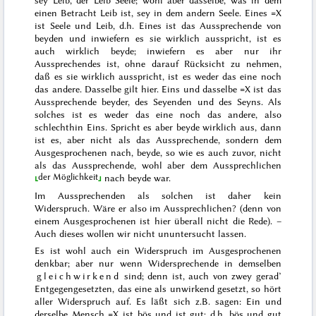
sey Leib, der Leib Seele; wohl aber dasselbe, was in dem
einen Betracht Leib ist, sey in dem andern Seele
. Eines =X
ist Seele und Leib, d.h. Eines ist das Aussprechende von
beyden und inwiefern es sie wirklich ausspricht, ist es
auch wirklich beyde; inwiefern es aber nur ihr
Aussprechendes ist, ohne darauf Rücksicht zu nehmen,
daß es sie wirklich ausspricht, ist es weder das eine noch
das andere. Dasselbe gilt hier. Eins und dasselbe =X ist das
Aussprechende beyder, des Seyenden und des Seyns. Als
solches ist es weder das eine noch das andere, also
schlechthin Eins. Spricht es aber beyde wirklich aus, dann
ist es, aber nicht als das Aussprechende, sondern dem
Ausgesprochenen nach, beyde, so wie es auch zuvor, nicht
als das Aussprechende, wohl aber
dem Aussprechlichen
der Möglichkeit
nach beyde war.
Im Aussprechenden als solchen ist daher kein
Widerspruch. Wäre er also im Aussprechlichen? (denn von
einem Ausgesprochenen ist hier überall nicht die Rede). –
Auch dieses wollen wir nicht ununtersucht lassen.
Es ist wohl auch ein Widerspruch im Ausgesprochenen
denkbar; aber nur wenn Widersprechende in demselben
gleichwirkend
sind; denn ist, auch von zwey gerad’
Entgegengesetzten, das eine als unwirkend gesetzt, so hört
aller Widerspruch auf. Es läßt sich z.B. sagen: Ein und
derselbe Mensch =X ist bös und ist gut; d.h. bös und gut