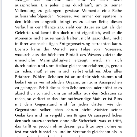
aussprechen. Ein jedes Ding durchläuft, um zu seiner
Vollendung zu gelangen, gewisse Momente: eine Reihe
aufeinanderfolgender Prozesse, wo immer der spätere in
den früheren eingreift, bringt es zu seiner Reife; diesen
Verlauf in der Pflanze z.B. sieht der Bauer so gut als der
Gelehrte und kennt ihn doch nicht eigentlich, weil er die
Momente nicht auseinanderhalten, nicht gesondert, nicht
in ihrer wechselseitigen Entgegensetzung betrachten kann.
Ebenso kann der Mensch jene Folge von Prozessen,
wodurch aus der höchsten Einfalt des Wesens zuletzt die
unendliche Mannigfaltigkeit erzeugt wird, in sich
durchlaufen und unmittelbar gleichsam erfahren, ja, genau
zu reden, muß er sie in sich
selbst erfahren. Aber alles
Erfahren, Fühlen, Schauen ist an und für sich stumm und
bedarf eines vermittelnden Organs, um zum Aussprechen
zu gelangen. Fehlt dieses dem Schauenden, oder stößt er es
absichtlich von sich, um unmittelbar aus dem Schauen zu
reden, so verliert er das ihm nothwendige Maß, er ist Eins
mit dem Gegenstand und für jeden dritten wie der
Gegenstand selber; eben darum nicht Meister seiner
Gedanken und im vergeblichen Ringen Unaussprechliches
dennoch auszusprechen ohne alle Sicherheit; was er trifft,
das trifft er, jedoch ohne dessen gewiß zu seyn, ohne es
fest vor sich hinstellen und im Verstande gleichsam als in
einem Spiegel wieder beschauen zu können.