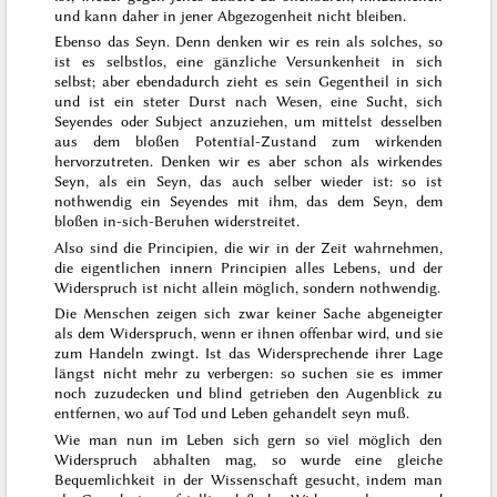
und kann daher in jener Abgezogenheit nicht bleiben.
Ebenso das Seyn. Denn denken wir es rein als solches, so
ist es selbstlos, eine gänzliche Versunkenheit in sich
selbst; aber ebendadurch zieht es sein Gegentheil in sich
und ist ein steter Durst nach Wesen, eine Sucht, sich
Seyendes oder Subject anzuziehen, um mittelst desselben
aus dem bloßen Potential-Zustand zum wirkenden
hervorzutreten. Denken wir es aber schon als wirkendes
Seyn, als ein Seyn, das auch selber wieder ist: so ist
nothwendig ein Seyendes mit ihm, das dem Seyn, dem
bloßen in-sich-Beruhen widerstreitet.
Also sind die Principien, die wir in der Zeit wahrnehmen,
die eigentlichen innern Principien alles Lebens, und der
Widerspruch ist nicht allein möglich, sondern nothwendig.
Die Menschen zeigen sich zwar keiner Sache abgeneigter
als dem Widerspruch, wenn er ihnen offenbar wird, und sie
zum Handeln zwingt. Ist das Widersprechende ihrer Lage
längst nicht mehr zu verbergen: so suchen sie es immer
noch zuzudecken und blind getrieben den Augenblick zu
ent
fernen, wo auf Tod und Leben gehandelt seyn muß.
Wie man nun im Leben sich gern so viel möglich den
Widerspruch abhalten mag, so wurde eine gleiche
Bequemlichkeit in der Wissenschaft gesucht, indem man