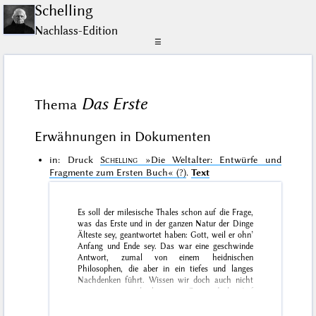
Schelling
Nachlass-Edition
☰
Das Erste
Thema
Erwähnungen in Dokumenten
in: Druck
Schelling
»Die Weltalter: Entwürfe und
Fragmente zum Ersten Buch«
(?)
.
Text
Es soll der milesische Thales schon auf die Frage,
was das Erste und
in der ganzen Natur der Dinge
Älteste sey
, geantwortet haben:
Gott, weil er ohn’
Anfang und Ende sey
. Das war eine geschwinde
Antwort, zumal von einem heidnischen
Philosophen,
die aber in ein tiefes und langes
Nachdenken führt
. Wissen wir doch auch nicht
genau, was er sich eben unter Gott gedacht. Auf
keinen Fall aber wissen wir dadurch, daß wir den
Namen Gott aussprechen auch gleich die Tiefen