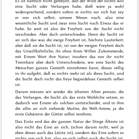
Es ist nämlich nicht gemeynt, daß der Wille der nichts will
eine Sucht oder Verlangen habe, dieß wäre ja wohl
widersprechend, sondern sofern er nichts vor sich hat sey
er von sich selbst, seinem Wesen nach, also eine
wesentliche Sucht und zwar eine Sucht nach Etwas das er
habe. So weit ist also die Freyheit von der Sucht nicht
verschieden. Aber doch unterschieden. Denn die Sucht ist
an sich das was die ewige Freyheit ist, höchste Lauterkeit;
aber daß sie die Sucht ist, ist von der ewigen Freyheit doch
das Unwillkührliche, ihr ohne ihren Willen Zukommende,
mit Einem Wort ihre
Natur
; insofern das von ihr nicht
Trennbare aber doch Unterschiedene, wie eine Sucht des
Menschen ganzes Gemüth einnehmen
kann, dieses völlig
in ihr aufgeht, daß es nichts mehr ist als diese Sucht, und
die Sucht doch nicht das freye begierdelose Gemüth selber
ist.
Darum müssen wir wieder die ältesten Alten
preisen
, die
das Verlangen, die Sucht als das erste Weibliche setzen, es
dadurch von Einem als solchen unterscheidet, und in ihm
die alles an sich ziehende Mutter, die Welt-Amme, ja die
erste Gebärerin der Götter selbst verehren.
Das Erste und das der ganzen Natur der Dinge Älteste ist
also nicht das Eine an sich, (schon darum nicht, weil ja
eben dieses auch das Letzte ist), sondern das Eine sofern es
nichts von sich hat, also an sich selbst auch die Sucht ist,