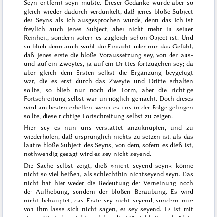
Seyn
entfernt seyn mußte. Dieser Gedanke wurde aber so
gleich wieder dadurch verdunkelt, daß jenes bloße Subject
des Seyns als Ich ausgesprochen wurde, denn das Ich ist
freylich auch jenes Subject, aber nicht mehr in seiner
Reinheit, sondern sofern es zugleich schon Object ist. Und
so blieb denn auch wohl die Einsicht oder nur das Gefühl,
daß jenes erste die bloße Voraussetzung sey, von der aus-
und auf ein Zweytes, ja auf ein Drittes fortzugehen sey; da
aber gleich dem Ersten selbst die Ergänzung beygefügt
war, die es erst durch das Zweyte und Dritte erhalten
sollte, so blieb nur noch die Form, aber die richtige
Fortschreitung selbst war unmöglich gemacht. Doch dieses
wird am besten erhellen, wenn es uns in der Folge gelingen
sollte, diese richtige Fortschreitung selbst zu zeigen.
Hier sey es nun uns verstattet anzuknüpfen, und zu
wiederholen, daß ursprünglich nichts zu setzen ist, als das
lautre bloße Subject des Seyns, von dem, sofern es dieß ist,
nothwendig gesagt wird es sey nicht
seyend
.
Die Sache selbst zeigt, dieß »nicht seyend seyn« könne
nicht so viel heißen, als schlechthin nichtseyend seyn. Das
nicht
hat hier weder die Bedeutung der Verneinung noch
der Aufhebung, sondern der bloßen Beraubung. Es wird
nicht behauptet, das Erste sey nicht seyend, sondern nur:
von ihm lasse sich nicht sagen, es sey seyend. Es ist mit