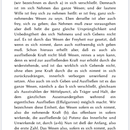
(wir bezeichnen es durch a) in sich verschließt. Demnach
ist im sich Nehmen das ganze Wesen; und der lautere
Wille ist frey sich zu nehmen heißt: er ist frey, ganz sich-
nehmendes Wesen zu seyn. Eben derselbe ist aber auch
frey, sich zu geben; das Nehmen muß zwar vorausgehen
aber dieß hebt die ganz gleiche Ursprünglichkeit und
Unbedingtheit des sich Nehmens und sich Gebens nicht
auf. Es ist durch das Wesen der Freyheit nur gesetzt, daß
wenn es sich nimmt, dann auch nothwendig sich geben
muß. Schon hieraus erhellt aber, daß es auch als
ausfließende Kraft nicht bloß Wesen, reines a seyn kann,
denn es wird zur ausfließenden Kraft nur erhöht durch die
widerstehende, und ist das wirklich sich Gebende nicht,
ohne eben jene Kraft durch die es sich nimmt in sich
zurückzudrängen, innerlich verborgen unwirkend zu
setzen. Also auch im sich Geben und Ausfließen ist es das
ganze Wesen, nämlich a das b sich verschließt, gleichsam
als Ausstrahlen der Mittelpunct, als Träger und Halt, der
dem gänzlichen Auseinandergehen wehrend ein
eigentliches Ausfließen (Effulguriren) möglich macht. Wir
bezeichnen diese Einheit, das Wesen sofern es sich nimmt,
also die nehmende Kraft (b); das offenbare in sofern
wirkende, die ausfließende (a) Potenz das Innerliche und
Unwirkende ist, durch (a=b). Nun ist dieß der Anfang, also
die erste Zahl. Das Wesen also, sofern es sich nimmt, auch