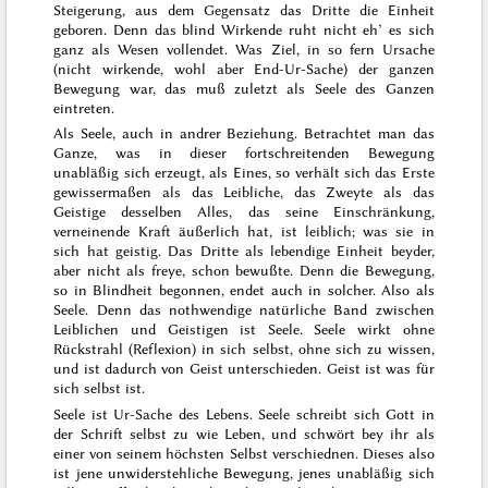
Steigerung, aus dem Gegensatz das Dritte die Einheit
geboren. Denn das blind Wirkende ruht nicht eh’ es sich
ganz als Wesen vollendet. Was Ziel, in so fern Ursache
(nicht wirkende, wohl aber End-Ur-Sache) der ganzen
Bewegung war, das muß zuletzt als Seele des Ganzen
eintreten.
Als Seele, auch in andrer Beziehung. Betrachtet man das
Ganze, was in dieser fortschreitenden Bewegung
unabläßig sich erzeugt, als Eines, so verhält sich das Erste
gewissermaßen als das Leibliche, das Zweyte als das
Geistige desselben Alles, das seine Einschränkung,
verneinende Kraft äußerlich hat, ist leiblich; was sie in
sich hat geistig. Das Dritte als lebendige Einheit beyder,
aber nicht als freye, schon bewußte. Denn die Bewegung,
so in Blindheit begonnen, endet auch in solcher. Also als
Seele. Denn das nothwendige natürliche Band zwischen
Leiblichen und Geistigen ist Seele. Seele wirkt ohne
Rückstrahl (Reflexion) in sich selbst, ohne sich zu wissen,
und ist dadurch von Geist unterschieden. Geist ist was für
sich selbst ist.
Seele ist Ur-Sache des Lebens. Seele schreibt sich Gott in
der Schrift selbst zu wie Leben, und
schwört bey ihr
als
einer von
seinem höchsten Selbst verschiednen. Dieses also
ist jene unwiderstehliche Bewegung, jenes unabläßig sich