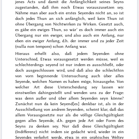
jenes Acts und damit die Anfänglichkeit seines Seyns
zugestanden, daß ihm noch Etwas vorauszusetzen sey.
Nähme man aber auch ein erstes Seyendes nicht an, so ist
doch jedes Thun
an sich
anfänglich, weil kein Thun ist
ohne Übergang von Nichtwirken zu Wirken.
Gesetzt auch,
es gäbe ein ewiges Thun, so wär’ es doch immer auch ein
Übergang nur ein ewiger, und also auch ein Anfang, nur
eben ein ewiger Anfang, d.h. der immer und zu jeder Zeit
(
nulla non tempore
) schon Anfang war.
Hieraus erhellt also, daß jedem Seyenden ohne
Unterschied, Etwas vorausgesetzt werden müsse, weil es
schlechterdings seyend ist nur indem es ausschließt, oder
doch ausgeschlossen wird, und daß also die schlechthin
von vorn beginnende Untersuchung auch über alles
Seyende, welchen
Namen
es haben möge, hinausgehe. Von
welcher Art diese Unterscheidung sey lassen wir
einstweilen dahingestellt und wenden uns zu der Frage:
was denn außer und über allem Seyenden seyn könne?
Zunächst nun da kein Seyend[es] denkbar ist, als in der
Ausschließung von andrem Seyenden, scheint klar, daß das
allem
Vorausgesetzte nur als die völlige Gleichgültigkeit
gegen alles Seyende, d.h. gegen jede Art oder Form des
Seyns zu denken sey. Nur daß diese Gleichgültigkeit
(Indifferenz) nicht indem sie gedacht wird, wieder in ein
Seyendes verkehrt werde, etwa in ein
orphisches
Weltey