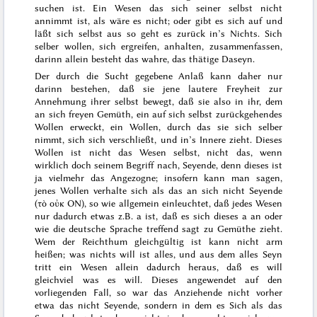
suchen ist. Ein Wesen das sich seiner selbst nicht
annimmt ist, als wäre es nicht; oder gibt es sich auf und
läßt sich selbst
aus
so geht es zurück in’s Nichts. Sich
selber wollen, sich ergreifen, anhalten, zusammenfassen,
darinn allein besteht das wahre, das thätige Daseyn.
Der durch die Sucht gegebene Anlaß kann daher nur
darinn bestehen, daß sie jene lautere Freyheit zur
Annehmung ihrer selbst bewegt, daß sie also in ihr, dem
an sich freyen Gemüth, ein auf sich selbst zurückgehendes
Wollen erweckt, ein Wollen, durch das sie sich selber
nimmt, sich
sich verschließt, und in’s Innere zieht. Dieses
Wollen ist nicht das Wesen selbst, nicht das, wenn
wirklich doch seinem Begriff nach, Seyende, denn dieses ist
ja vielmehr das Angezogne; insofern kann man sagen,
jenes Wollen verhalte sich als das an sich nicht
Seyende
(
τὸ οὐκ ΟΝ
), so wie allgemein einleuchtet, daß jedes Wesen
nur dadurch etwas z.B. a ist, daß es sich dieses a an oder
wie die deutsche Sprache treffend sagt zu Gemüthe zieht.
Wem der Reichthum gleichgültig ist kann nicht arm
heißen; was nichts will ist alles, und aus dem alles Seyn
tritt ein Wesen allein dadurch heraus, daß es will
gleichviel was es will. Dieses angewendet auf den
vorliegenden Fall, so war das Anziehende nicht vorher
etwa das nicht Seyende, sondern in dem es Sich als das