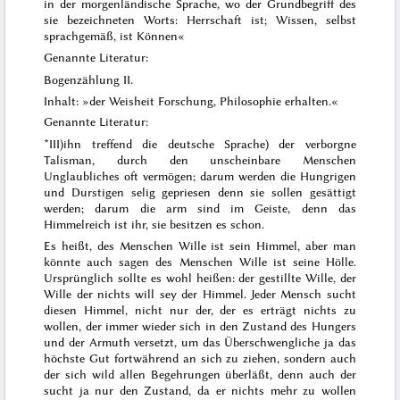
in der morgenländische Sprache, wo der Grundbegriff des
sie bezeichneten Worts:
Herrschaft
ist; Wissen, selbst
sprachgemäß, ist Können«
Genannte Literatur:
Bogenzählung II.
Inhalt: »der Weisheit Forschung, Philosophie erhalten.«
Genannte Literatur:
*III)
ihn treffend die deutsche Sprache) der verborgne
Talisman, durch den unscheinbare Menschen
Unglaubliches oft vermögen; darum werden
die Hungrigen
und Durstigen selig gepriesen denn
sie
sollen gesättigt
werden
; darum
die
arm
sind im Geiste, denn das
Himmelreich ist ihr
, sie besitzen es schon.
Es heißt, des Menschen Wille ist sein Himmel, aber man
könnte auch sagen des Menschen Wille ist seine Hölle.
Ursprünglich sollte es wohl heißen: der gestillte Wille, der
Wille der nichts will sey der Himmel. Jeder Mensch sucht
diesen Himmel, nicht nur der, der es erträgt nichts zu
wollen, der immer wieder sich in den Zustand des Hungers
und der Armuth versetzt, um das Überschwengliche ja das
höchste Gut fortwährend an sich zu ziehen, sondern auch
der sich wild allen Begehrungen überläßt, denn auch der
sucht ja nur den Zustand, da er nichts mehr zu wollen