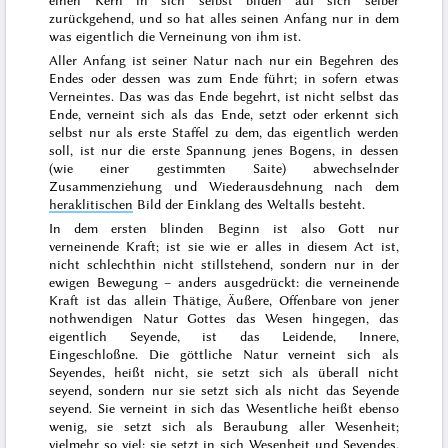
einen Kern in sich selbst bilden auf sich selber
zurückgehend, und so hat alles seinen Anfang nur in dem
was eigentlich die Verneinung von ihm ist.
Aller Anfang ist seiner Natur nach nur ein Begehren des
Endes oder dessen was zum Ende führt; in sofern etwas
Verneintes. Das was das Ende begehrt, ist nicht selbst das
Ende, verneint sich als das Ende, setzt oder erkennt sich
selbst nur als erste Staffel zu dem, das eigentlich werden
soll, ist nur die erste
Spannung jenes Bogens, in dessen
(wie einer gestimmten Saite) abwechselnder
Zusammenziehung und Wiederausdehnung
nach dem
heraklitischen
Bild
der Einklang des Weltalls besteht
.
In dem ersten blinden Beginn ist also Gott nur
verneinende Kraft; ist sie wie er alles in diesem Act ist,
nicht schlechthin nicht stillstehend, sondern nur in der
ewigen Bewegung – anders ausgedrückt: die verneinende
Kraft ist das allein Thätige, Äußere, Offenbare von jener
nothwendigen Natur Gottes das Wesen hingegen, das
eigentlich Seyende, ist das Leidende, Innere,
Eingeschloßne. Die göttliche Natur verneint sich als
Seyendes, heißt nicht, sie setzt sich als überall nicht
seyend, sondern nur sie setzt sich als nicht das Seyende
seyend. Sie verneint in sich das Wesentliche heißt ebenso
wenig, sie setzt sich als Beraubung aller Wesenheit;
vielmehr so viel: sie setzt in sich Wesenheit und Seyendes,