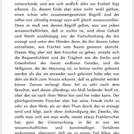
unterscheide, und wie sich endlich alles zur Einheit fügt
erkenne. Zu diesem Ende aber wäre nicht wohl gethan,
einen schon sehr zusammengesetzten Begriff, und der
selbst erst allmälig erzeugt seyn will gleich voranzustellen.
Denn es muß von diesem Begriff gelten, was von jedem
wissenschaftlichen, daß er nichts ist, und ohne Gehalt
und Werth unabhängig von der Fortschreitung die ihn
erzeugt und unter den Händen derer, die ihn diesem Leben
entnehmen, wie Früchte vom Baum getrennt abstirbt.
Diesen Weg aber mit dem Forscher zu gehen, sträubt sich
die Bequemlichkeit und die Trägheit wie die
freche und
Gewohnheit des leeren endlosen Geredes, und die
Mißgunst, die der
Meynung ist, es könne nichts geleistet
werden als das sie entweder auch geleistet habe oder von
dem sie doch zum Voraus erkannt, daß es geleistet werden
könne. Darum verlangt diese Art so sehr nach dem
Resultat, weil dieses allerdings ein bloß leidender Stoff ist,
über den sie nach ihrer Weise hin und her reden kann. Der
gleichgestimmte Forscher aber hat seine Freude nicht so
sehr an dem Werk, als an dem Thun durch das es erzeugt
wird und folgt, auch ohne Ankündigung des Zwecks, die,
stelle man sich wie man wolle, immer etwas Prahlerisches
hat, gern der Untersuchung, in der er nur ein
wissenschaftliches und kunstmäßiges Verfahren
wahrnimmt, überzeugt, daß sie zu einem Ziel führe, das