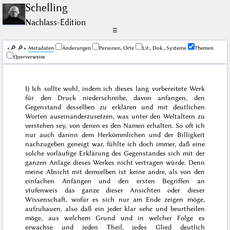
Schelling
Nachlass-Edition
☰
🔎︎
🔎︎
Me­ta­da­ten
Änderungen
Personen, Orte
Lit., Dok., Systeme
Themen
Querverweise
I)
Ich sollte wohl, indem ich dieses lang vorbereitete Werk
für den Druck niederschreibe, davon anfangen, den
Gegenstand desselben zu erklären und mit deutlichen
Worten auseinanderzusetzen, was unter den Weltaltern zu
verstehen sey, von denen es den Namen erhalten. So oft ich
nur auch darinn dem Herkömmlichen und der Billigkeit
nachzugeben geneigt war, fühlte ich doch immer, daß eine
solche vorläufige Erklärung des Gegenstandes sich mit der
ganzen Anlage dieses Werkes nicht vertragen würde. Denn
meine Absicht mit demselben ist keine andre, als von den
einfachen Anfängen und den ersten Begriffen an
stufenweis das ganze dieser Ansichten oder dieser
Wissenschaft, wofür es sich nur am Ende zeigen möge,
aufzubauen, also daß ein jeder klar sehe und beurtheilen
möge, aus welchem Grund und in welcher Folge es
erwachse und jeden Theil, jedes Glied deutlich