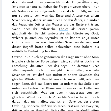
das Erste und in der ganzen Natur der Dinge Älteste sey.
Jene nun scheint es, haben die Frage entweder überall nur
als Naturforscher aufgeworfen, oder doch im Allgemeinen
nur so verstanden, was das Erste und Älteste von allem
Seyenden sey, daher sie auch der eine den Äther, ein andrer
das Feuer, ein Dritter das Wasser als das Erste erklärten.
Wenn aber der milesische
Thales
als erster (wenn
glaubhaft der Bericht) antwortete
das Älteste sey Gott
,
welcher ja auch ein Seyendes ist so konnte er ja unter
Gott ja nur Eines von dem vielen Seyenden denken, und
dieser Begriff hatte selbst schwerlich eine höhere als
natürliche Bedeutung bey ihm.
Obwohl nun auch so genommen die Frage nicht ohne Sinn
ist, wie sich in der Folge zeigen wird, so gibt es doch eine
Forschung, die auch über das Seyn und demnach über
alles Seyende noch hinausgeht. Denn alles, was ein
Seyendes ist, ist dieß nur, indem es andres Seyendes das
gleicher Würde mit ihm ist von sich ausschließt, wie man
sagen kann, daß das Bittre nur ist indem es das Süße oder
unter den Farben das Blaue nur indem es das Gelbe von
sich ausschließt. Was wir aber hinzugesetzt von der
gleichen Würde der sich Ausschließenden bezieht sich
darauf, daß nicht alles, was ist, ein Seyendes der ersten
Ordnung, sondern, daß wir so reden, erst aus der zweyten,
dritten, vierten Hand nämlich selbst nur die Modification