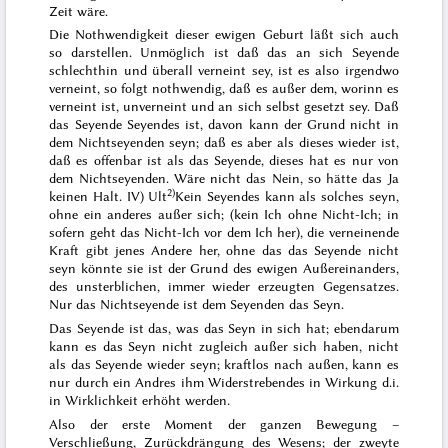
Zeit wäre.
Die Nothwendigkeit dieser ewigen Geburt läßt sich auch
so darstellen. Unmöglich ist daß das an sich Seyende
schlechthin und überall verneint sey, ist es also irgendwo
verneint, so folgt nothwendig, daß es außer dem, worinn es
verneint ist, unverneint und an sich selbst gesetzt sey. Daß
das Seyende Seyendes ist, davon kann der Grund nicht in
dem Nichtseyenden seyn; daß es aber als dieses wieder ist,
daß es offenbar ist als das Seyende, dieses hat es nur von
dem Nichtseyenden. Wäre nicht das Nein, so hätte das Ja
2)
keinen Halt.
IV) Ult
Kein Seyendes kann
als
solches
seyn
,
ohne ein anderes außer sich; (kein Ich ohne Nicht-Ich; in
sofern geht das Nicht-Ich vor dem Ich her), die verneinende
Kraft gibt jenes Andere her, ohne das das Seyende nicht
seyn könnte sie ist der Grund des ewigen Außereinanders,
des unsterblichen, immer wieder erzeugten Gegensatzes.
Nur das Nichtseyende ist dem Seyenden das Seyn.
Das Seyende ist das, was das Seyn
in
sich hat; ebendarum
kann es das Seyn nicht zugleich außer sich haben, nicht
als
das Seyende wieder seyn; kraftlos nach außen, kann es
nur durch ein Andres ihm Widerstrebendes in Wirkung d.i.
in Wirklichkeit erhöht werden.
Also der erste Moment der ganzen Bewegung –
Verschließung, Zurückdrängung des Wesens; der zweyte