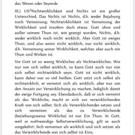
das Wesen oder Seyende
2
III.) Ult
Nichtwirklichkeit und Nichts ist ein großer
Unterschied. Das Nichts ist Nichts, d.h. weder Bejahung
noch Verneinung; Nichtwirklichkeit ist Verneinung der
Wirklichkeit und insofern doch etwas. Gott ohne und
außer seinem Thun ist, wie gezeigt worden, Nichts, d.h.
weder wirklich noch nicht wirklich. Aber Gott ist ewiges
Thun; und also wenn nicht
wirklich
, nur
nicht
wirklich,
d.h. Verneinung seiner Wirklichkeit, welches aber auch ein
Thun und Wirken ist.
Vor Gott ist so wenig Wirkliches als Nichtwirkliches. Wie
nur von sich selbst wirklich, so kann Gott auch nur von
sich selbst nichtwirklich seyn. Gott ist nicht wirklich,
kann daher nur so viel heißen: Gott setzt sich selbst als
nichtwirklich, er verneint sich als wirklich, aber nur um
den Ansatz zur Verwirklichung zu machen, lediglich damit
der ewige Fortgang sey. Ebendadurch, daß er sich verneint
als das Wirkliche, macht er sich zur verwirklichenden
Kraft von sich selber. Sich als Verwirklichendes setzen und
sich verneinen als das zu Verwirklichende
(beziehungsweise Wirkliche) ist nur Ein Thun. In Gott,
weil er nothwendige Selbstverwirklichung, gilt es auch
umgekehrt: Sich verneinen als wirklich und sich setzen als
das Verwirklichende von sich selbst ist Eins.