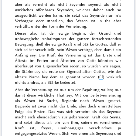
aber als verneint als nicht Seyendes
seyend
, als nicht
wirkliches offenbares Seyendes, welches daher auch so
ausgedrückt werden kann, sie setzt das Seyende nur in’s
Verborgne oder innerlich, das Wesen ist in ihr aber
verhüllt, unter der Form der Verneinung.
Dieses also ist der ewige Beginn, der Grund und
unbewegliche Anhaltspunct der ganzen fortschreitenden
Bewegung, dieß die ewige Kraft und Stärke Gottes, daß er
sich selbst verschließt, sein Wesen verbirgt, eben damit ein
Anfang sey. Die Kraft der Verneinung ist das Erste und
Älteste im Ersten und Ältesten von Gott; könnten wir
überhaupt von Eigenschaften reden, so würden wir sagen,
die Stärke sey die erste der Eigenschaften Gottes, wie der
älteste Name bey dem er genannt worden (
El
) wirklich
nichts andres, als Stärke bedeutet.
Aber die Verneinung ist nur um der Bejahung willen; nur
damit diese wirkliche That sey. Mit der Selbstverneinung
als Wesen ist Sucht, Begierde nach Wesen gesetzt.
Begierde ist zwar nicht das Ende, aber doch unmittelbare
Folge des Ersten. Das was sich verneint als das Seyende
macht sich ebendadurch zur gebärenden Kraft des Seyns,
und setzt dieses als ein von ihm, sofern es verneinende
Kraft ist, freyes, unabhängiges verschiednes ja
entgegengesetztes Wesen. Sich verneinen als Seyendes; und