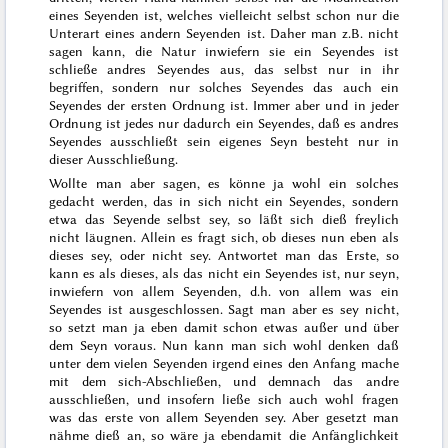
eines Seyenden ist, welches vielleicht selbst schon nur die
Unterart eines andern Seyenden ist. Daher man z.B. nicht
sagen kann, die Natur inwiefern sie ein Seyendes ist
schließe
andres Seyendes aus, das selbst nur in ihr
begriffen, sondern nur solches Seyendes das auch ein
Seyendes der ersten Ordnung ist. Immer aber und in jeder
Ordnung ist jedes nur dadurch
ein
Seyendes, daß es andres
Seyendes ausschließt sein eigenes Seyn besteht nur in
dieser Ausschließung.
Wollte man aber sagen, es könne ja wohl ein solches
gedacht werden, das in sich nicht
ein
Seyendes, sondern
etwa das Seyende selbst sey, so läßt sich dieß freylich
nicht läugnen. Allein es fragt sich, ob dieses nun eben als
dieses
sey
, oder nicht
sey
. Antwortet man das Erste, so
kann es
als
dieses, als das nicht ein Seyendes ist, nur
seyn
,
inwiefern von allem Seyenden, d.h. von allem was ein
Seyendes ist ausgeschlossen. Sagt man aber es sey nicht,
so setzt man ja eben damit schon etwas außer und über
dem Seyn voraus. Nun kann man sich wohl denken daß
unter dem vielen Seyenden irgend eines den Anfang mache
mit dem sich-Abschließen, und demnach das andre
ausschließen, und insofern ließe sich auch wohl fragen
was das erste von allem Seyenden sey. Aber gesetzt man
nähme dieß an, so wäre ja ebendamit die Anfänglichkeit