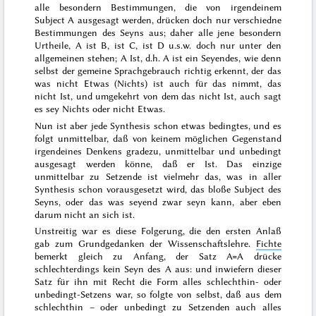
alle besondern Bestimmungen, die von irgendeinem
Subject A ausgesagt werden, drücken doch nur verschiedne
Bestimmungen des
Seyns
aus; daher alle jene besondern
Urtheile, A ist B, ist C, ist D u.s.w. doch nur unter den
allgemeinen stehen; A Ist, d.h. A ist ein Seyendes, wie denn
selbst der gemeine Sprachgebrauch richtig erkennt, der das
was nicht Etwas (Nichts) ist auch für das nimmt, das
nicht Ist, und umgekehrt von dem das nicht Ist, auch sagt
es sey Nichts oder nicht Etwas.
Nun ist aber jede Synthesis schon etwas bedingtes, und es
folgt unmittelbar, daß von keinem möglichen Gegenstand
irgendeines Denkens gradezu, unmittelbar und unbedingt
ausgesagt werden könne,
daß er Ist
. Das einzige
unmittelbar zu Setzende ist vielmehr das, was in aller
Synthesis schon vorausgesetzt wird, das bloße Subject des
Seyns, oder das was seyend zwar seyn kann, aber eben
darum nicht an sich ist.
Unstreitig war es diese Folgerung, die den ersten Anlaß
gab zum Grundgedanken der Wissenschaftslehre.
Fichte
bemerkt
gleich zu Anfang,
der Satz A=A drücke
schlechterdings kein Seyn des A aus
: und inwiefern dieser
Satz für ihn mit Recht die Form alles schlechthin- oder
unbedingt-Setzens war, so folgte von selbst, daß aus dem
schlechthin – oder unbedingt zu Setzenden auch alles