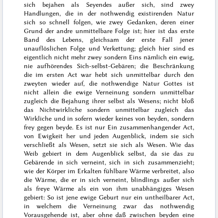
sich bejahen als Seyendes außer sich, sind zwey
Handlungen, die in der nothwendig existirenden Natur
sich so schnell folgen, wie zwey Gedanken, deren einer
Grund der andre unmittelbare Folge ist; hier ist das erste
Band des Lebens, gleichsam der erste Fall jener
unauflöslichen Folge und Verkettung; gleich hier sind es
eigentlich nicht mehr zwey sondern Eins nämlich ein ewig,
nie aufhörendes Sich-selbst-Gebären; die Beschränkung
die im ersten Act war hebt sich unmittelbar durch den
zweyten wieder auf, die nothwendige Natur Gottes ist
nicht allein die ewige Verneinung sondern unmittelbar
zugleich die Bejahung ihrer selbst als Wesens; nicht bloß
das Nichtwirkliche sondern unmittelbar zugleich das
Wirkliche und in sofern wieder keines von beyden, sondern
frey gegen beyde. Es ist nur Ein zusammenhangender Act,
von Ewigkeit her und jeden Augenblick, indem sie sich
verschließt als Wesen, setzt sie sich als Wesen. Wie das
Weib gebiert in dem Augenblick selbst, da sie das zu
Gebärende in sich verneint, sich in sich zusammenzieht;
wie der Körper im Erkalten fühlbare Wärme verbreitet, also
die Wärme, die er in sich verneint, blindlings außer sich
als freye Wärme als ein von ihm unabhängiges Wesen
gebiert: So ist jene ewige Geburt nur ein untheilbarer Act,
in welchem die Verneinung zwar das nothwendig
Vorausgehende ist, aber ohne daß zwischen beyden eine