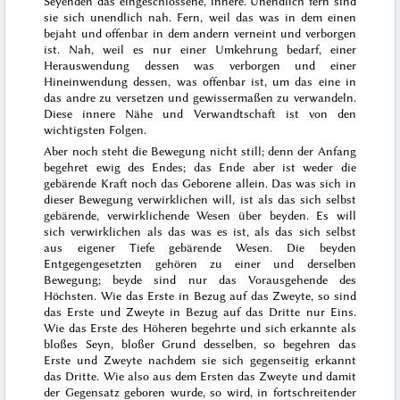
Seyenden das eingeschlossene, innere. Unendlich fern sind
sie sich unendlich nah. Fern, weil das was in dem einen
bejaht und offenbar in dem andern verneint
und verborgen
ist. Nah, weil es nur einer Umkehrung bedarf, einer
Herauswendung dessen was verborgen und einer
Hineinwendung dessen, was offenbar ist, um das eine in
das andre zu versetzen und gewissermaßen zu verwandeln.
Diese innere Nähe und Verwandtschaft ist von den
wichtigsten Folgen.
Aber noch steht die Bewegung nicht still; denn der Anfang
begehret ewig des Endes; das Ende aber ist weder die
gebärende Kraft noch das Geborene allein. Das was sich in
dieser Bewegung verwirklichen will, ist als das sich selbst
gebärende, verwirklichende Wesen über beyden. Es will
sich verwirklichen als das was es ist, als das sich selbst
aus eigener Tiefe gebärende Wesen. Die beyden
Entgegengesetzten gehören zu einer und derselben
Bewegung; beyde sind nur das Vorausgehende des
Höchsten. Wie das Erste in Bezug auf das Zweyte, so sind
das Erste und Zweyte in Bezug auf das Dritte nur Eins.
Wie das Erste des Höheren begehrte und sich erkannte als
bloßes Seyn, bloßer Grund desselben, so begehren das
Erste und Zweyte nachdem sie sich gegenseitig erkannt
das Dritte. Wie also aus dem Ersten das Zweyte und damit
der Gegensatz geboren wurde, so wird, in fortschreitender