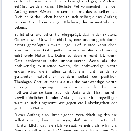
entfremdet wird, aus dem es bewegt und gegen Anderes
geführt werden kann. Höchste Vollkommenheit ist der
Anfang eines Wesens, in dem beharrt, das es selber ist.
Dieß heißt das Leben haben in sich selbst; dieser Anfang
ist der Grund des ewigen Bleibens, des unzerstörlichen
Lebens.
Es ist allen Menschen tief eingeprägt, daß in der Existenz
Gottes etwas Unwiderstehliches, eine ursprünglich durch
nichts gemäßigte Gewalt liege. Dieß Blinde kann doch
aber nur von Gott gelten, sofern er die nothwendig
existirende Natur ist. Daher es doch unrecht ist, wenn
Gott schlechthin oder unbestimmter Weise als das
nothwendig existirende Wesen, die nothwendige Natur
erklärt wird, wie in allen Lehrbüchern nicht nur der so
genannten natürlichen
sondern selbst der positiven
Theologie. Gott ist mehr als nur die nothwendige Natur;
ob er gleich ursprünglich nur diese ist. Ist die That eine
nothwendige, so kann auch der Anfang der That nur ein
unwillkührlicher blinder Anfang seyn. Ein freywilliger
wäre an sich ungereimt
wie
gegen die Unbedingtheit der
göttlichen Natur.
Dieser Anfang also ihrer eigenen Verwirklichung den sie
selbst macht, kann nur seyn, daß sie sich setzt als
nichtwirklich, daß sie sich versagt, verneint als wirklich.
Denn überall nur in der Verneinung liegt der Anfang. Der