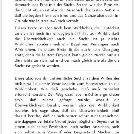
demnach das Eine mit der Sucht. Setzen wir das Eine =A,
die Sucht =B, so ist also der Ausdruck des Ersten A=B nur
daß die beyden hier noch Eins und das Ganze also doch im
Grunde wie lautres A=A sich verhält.
Dieses Erste ist aber noch kein Wirkliches, die Lauterkeit
an sich ist noch immer obgleich
### ###
zur Wirklichkeit
die Überwirklichkeit auch die Sucht ist ja nichts
Wirkliches, sondern vielmehr Begehren, Verlangen nach
Wirklichem. In
dieses
Erste findet auch kein Übergang
statt, denn die lautere Freyheit kann gleich zuerst nur als
die nichts an sich hat und demnach gleich
wie
als die die
Sucht ist gedacht werden.
Diese also von ihr untrennliche Sucht ist dem Willen der
nichts will die erste Veranlasserin zum Hervortreten in die
Wirklichkeit. Wie dieß geschehe, dieß muß zunächst
erforscht werden. Der Weg dazu aber möchte
ergo
dieser
seyn, daß zuerst gefragt würde, worauf die
Überwirklichkeit beruht, worinn also die Wirklichkeit
bestehe. Ich sage also, daß die Überwirklichkeit bloß
darauf beruhe, daß er sich seiner selbst nicht annehme;
wie dagegen der letzte Grund jedes möglichen Seyns nur in
einem sich selber Festhalten, sich selber Anziehen, sich
sich selbst zum Vorwurf oder Gegenstand Machen, zu