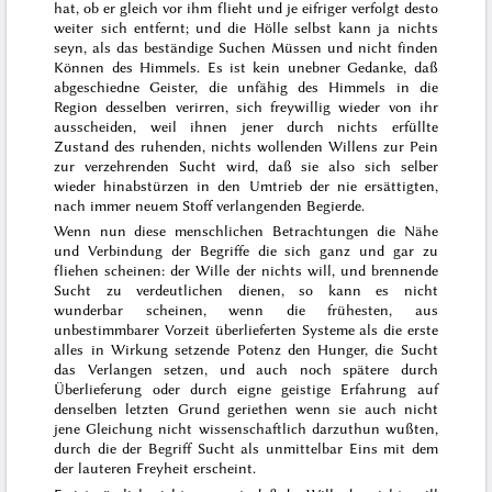
hat, ob er gleich vor ihm flieht und je eifriger verfolgt desto
weiter sich entfernt; und die Hölle selbst kann ja nichts
seyn, als das beständige Suchen Müssen und nicht finden
Können des Himmels. Es ist kein unebner Gedanke, daß
abgeschiedne Geister, die unfähig des Himmels in die
Region desselben verirren, sich freywillig wieder von ihr
ausscheiden, weil ihnen jener durch nichts erfüllte
Zustand des ruhenden, nichts wollenden Willens zur Pein
zur verzehrenden Sucht wird, daß sie also sich selber
wieder hinabstürzen in den Umtrieb der nie ersättigten,
nach immer neuem Stoff verlangenden Begierde.
Wenn nun diese menschlichen Betrachtungen die Nähe
und Verbindung der Begriffe die sich ganz und gar zu
fliehen scheinen: der Wille der nichts will, und brennende
Sucht zu verdeutlichen dienen
, so kann es nicht
wunderbar scheinen, wenn die frühesten, aus
unbestimmbarer Vorzeit überlieferten Systeme als die erste
alles in Wirkung setzende Potenz den Hunger, die Sucht
das Verlangen setzen, und auch noch spätere durch
Überlieferung oder durch eigne geistige Erfahrung auf
denselben letzten Grund geriethen wenn sie auch nicht
jene Gleichung nicht wissenschaftlich darzuthun wußten,
durch die der Begriff Sucht als unmittelbar Eins mit dem
der lauteren Freyheit erscheint.