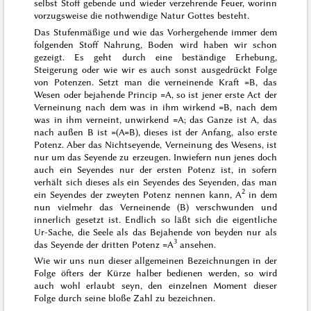
selbst Stoff gebende und wieder verzehrende Feuer, worinn
vorzugsweise die nothwendige Natur Gottes besteht.
Das Stufenmäßige und wie das Vorhergehende immer dem
folgenden Stoff Nahrung, Boden wird haben wir schon
gezeigt. Es geht durch eine beständige Erhebung,
Steigerung oder wie wir es auch sonst ausgedrückt Folge
von Potenzen. Setzt man die verneinende Kraft =B, das
Wesen oder bejahende Princip =A, so ist jener erste Act der
Verneinung nach dem was in ihm wirkend =B, nach dem
was in ihm verneint, unwirkend =A; das Ganze ist A, das
nach außen B ist =(A=B), dieses ist der Anfang, also erste
Potenz. Aber das Nichtseyende, Verneinung des Wesens, ist
nur um das Seyende zu erzeugen. Inwiefern nun jenes doch
auch ein Seyendes nur der ersten Potenz ist, in sofern
verhält sich dieses als ein Seyendes des Seyenden, das man
2
ein Seyendes der zweyten Potenz nennen kann, A
in dem
nun vielmehr das Verneinende (B) verschwunden und
innerlich gesetzt ist. Endlich so läßt sich die eigentliche
Ur-Sache, die Seele als das Bejahende von beyden nur als
3
das Seyende der dritten Potenz =A
ansehen.
Wie wir uns nun dieser allgemeinen Bezeichnungen in der
Folge öfters der Kürze halber bedienen werden, so wird
auch wohl erlaubt seyn, den einzelnen Moment dieser
Folge durch seine bloße Zahl zu bezeichnen.