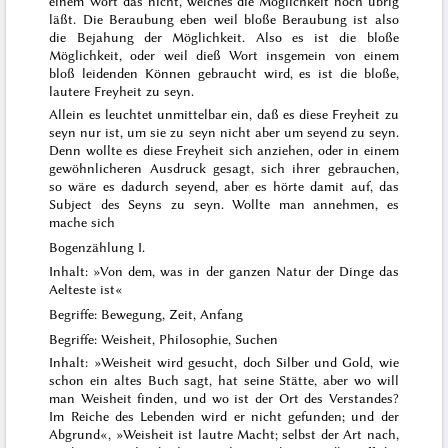
einem Wort das nicht, welches die Möglichkeit noch übrig
läßt. Die Beraubung eben weil bloße Beraubung ist also
die Bejahung der Möglichkeit. Also es ist die bloße
Möglichkeit, oder weil dieß Wort insgemein von einem
bloß leidenden Können gebraucht wird, es ist die bloße,
lautere Freyheit zu seyn.
Allein es leuchtet unmittelbar ein, daß es diese Freyheit zu
seyn nur ist, um sie zu seyn nicht aber um seyend zu seyn.
Denn wollte es diese Freyheit sich anziehen, oder in einem
gewöhnlicheren Ausdruck gesagt, sich ihrer gebrauchen,
so wäre es dadurch seyend, aber es hörte damit auf, das
Subject des Seyns zu seyn. Wollte man annehmen, es
mache sich
Bogenzählung I.
Inhalt: »Von dem, was in der ganzen Natur der Dinge das
Aelteste ist«
Begriffe: Bewegung, Zeit, Anfang
Begriffe: Weisheit, Philosophie, Suchen
Inhalt: »Weisheit wird gesucht, doch Silber und Gold, wie
schon ein altes Buch sagt, hat seine Stätte, aber wo will
man Weisheit finden, und wo ist der Ort des Verstandes?
Im Reiche des Lebenden wird er nicht gefunden; und der
Abgrund«, »Weisheit ist lautre Macht; selbst der Art nach,