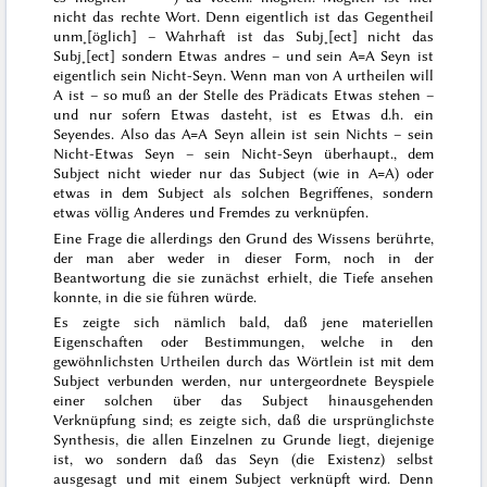
nicht das rechte Wort. Denn eigentlich ist das Gegentheil
unm˖[öglich] –
Wahrhaft
ist
das Subj˖[ect] nicht das
Subj˖[ect] sondern Etwas andres – und sein A=A
Seyn
ist
eigentlich sein Nicht-Seyn. Wenn man von A urtheilen will
A ist – so muß an der Stelle des Prädicats
Etwas
stehen –
und nur sofern Etwas dasteht, ist es Etwas d.h. ein
Seyendes. Also das A=A Seyn allein ist sein Nichts – sein
Nicht-Etwas Seyn – sein Nicht-Seyn überhaupt.
, dem
Subject nicht wieder nur das Subject (wie in A=A) oder
etwas in dem Subject als solchen Begriffenes, sondern
etwas völlig Anderes und Fremdes zu verknüpfen.
Eine Frage die allerdings den Grund des
Wissens
berührte,
der man aber weder in dieser Form, noch in der
Beantwortung die sie zunächst erhielt, die Tiefe ansehen
konnte, in die sie führen würde.
Es zeigte sich nämlich bald, daß jene materiellen
Eigenschaften oder Bestimmungen, welche in den
gewöhnlichsten Urtheilen durch das Wörtlein
ist
mit dem
Subject verbunden werden, nur untergeordnete Beyspiele
einer solchen über das Subject hinausgehenden
Verknüpfung sind; es zeigte sich, daß die ursprünglichste
Synthesis, die allen Einzelnen zu Grunde liegt, diejenige
ist, wo
sondern daß
das
Seyn
(die Existenz) selbst
ausgesagt und mit einem Subject verknüpft wird. Denn