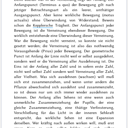
Anfangspunct (
Terminus a quo
) der Bewegung gilt nach
jetziger Betrachtungsart als ein leerer, unthätiger
Ausgangspunct. Aber keine wirkliche Bewegung (
motus
actualis
) ohne Überwindung von Widerstand; Beweis
schon die
Kepplersche
Trägheit. Der Anfangspunct jeder
Bewegung ist die Verneinung ebendieser Bewegung. Die
wirklich entstehende eine Überwindung dieser Verneinung.
War die Bewegung nicht verneint, so konnte sie nicht
gesetzt werden; die Verneinung ist also das nothwendig
Vorausgehende (
Prius
) jeder Bewegung. Der geometrische
Punct ist Anfang der Linie nicht weil er selbst ausgedehnt,
sondern weil er die Verneinung aller Ausdehnung ist. Die
Eins ist der Anfang aller Zahl und in sofern erste Zahl,
nicht weil selbst Zahl sondern weil Verneinung aller Zahl,
aller Vielheit. Was sich ausdehnen (wachsen) will muß
sich erst zusammenziehen, und wenn unter andern die
Pflanze abwechselnd sich ausdehnt und zusammenzieht,
so ist dieses nur um sich immer wieder ausdehnen zu
können. Der Anfang alles Sehens ist eine wenn auch
unmerkliche Zusammenziehung der Pupille, der eine
gleiche Zusammenziehung, eine thätige Verfinsterung,
Verschließung für das Licht in der inneren Sehkraft
entspricht, das wirkliche Sehen ist eine Expansion
derselben. Wer kräftig nach außen wirken will, muß erst