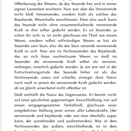
Offenbarung des Wesens, da das Seyende frey und in seiner
eignen Lauterkeit erscheint. Nun war aber das Verneinende
nicht bloß Verneinendes, sondern hielt als solches das
Bejahende, Wesenhafte verschlossen. Eben also auch kann
das Seyende nicht ohne zusammenhaltende, verneinende
Kraft in ihm selber gedacht werden. Es ist Seyendes ja
schon für sich; es ist nicht gleichsam ein Theil von einem
Wesen, sondern selbst vollständiges Wesen; es hat als
Seyendes sein Seyn, also die das Seyn setzende verneinende
Kraft in sich. Nun wie im Nichtseyenden das Bejahende,
das an sich freye, ausbreitsame Wesen, so muß im
Seyenden die verneinende Kraft selbst als verneint,
verborgen, innerlich gedacht worden. Ja um wie viel in der
Fortschreitungsstufe das Seyende höher ist als das
Nichtseyende, umso viel schärfer, strenger ihrer Natur
nach muß in jenem die verneinende Kraft gedacht werden,
ob sie gleich unwirkend nicht offenbar ist.
Dieß enthüllt die Natur des Gegensatzes. Er beruht nicht
auf einer gänzlichen gegenseitigen Ausschließung; nur auf
einem entgegengesetzten Verhältniß, gleichsam einer
umgekehrten Stellung jener ersten aller Lebenskräfte, (der
verneinende und bejahende, oder wie man ebenfalls sagen
kann, der anziehenden und ausbreitenden). Was in dem
Nichtseyenden das äußere, einschließende, ist in dem