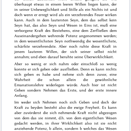
überhaupt etwas in einem
leeren
Willen liegen kann, der
in seiner Unbeweglichkeit und Stille
als ein Nichts ist und
doch wenn er erregt wird als ein verzehrendes Feuer wirken
kann. Auch in dem lautersten Seyn, dem das selbst kein
Seyn hat, das also Seyn und Wesen in Eins ist, muß eine
verborgene Kraft des Bestehens, eine dem Zerfließen dem
Auseinandergehen wehrende Potenz angenommen werden
;
in dem wesentlichsten Seyn nothwendig die wesentlichste,
schärfste verzehrendste. Aber noch ruhte diese Kraft in
jenem lauteren Willen, der sich seiner selbst nicht
annahm; und eben darauf beruhte seine Überwirklichkeit.
Aber so wenig er sich nahm oder einschloß so wenig
konnte er sich geben oder ausfließen. Denn es kann nichts
sich geben es habe und nehme sich denn zuvor, eine
Wahrheit die schon allein die gewöhnliche
Emanationslehre widerlegen würde. Auch hier ist nicht
Geben sondern Nehmen das Erste, und der erste innere
Anfang.
Im weder sich Nehmen noch sich Geben und doch der
Kraft zu beyden besteht also die ewige Freyheit. Es kann
aber zuvörderst die sich nehmende Kraft nicht abgezogen
von dem das sie nimmt, d.h. von dem eigentlichen Wesen
gedacht werden, in ihrer Wirklichkeit also ist sie nicht
anziehende Potenz, b allein, sondern b welches das Wesen