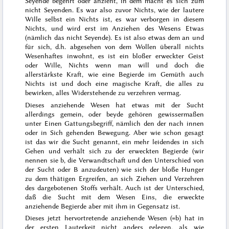
Seyende begehrt oder anzieht, in dem macht es sich zum
nicht Seyenden. Es war also zuvor Nichts, wie der lautere
Wille selbst ein Nichts ist, es war verborgen in diesem
Nichts, und wird erst im Anziehen des Wesens Etwas
(nämlich das nicht Seyende). Es ist also etwas dem an und
für sich, d.h. abgesehen von dem Wollen überall nichts
Wesenhaftes inwohnt, es ist ein bloßer erweckter Geist
oder Wille, Nichts wenn man will und doch die
allerstärkste Kraft, wie eine Begierde im Gemüth auch
Nichts ist und doch eine magische Kraft, die alles zu
bewirken, alles Widerstehende zu verzehren vermag.
Dieses anziehende Wesen hat etwas mit der Sucht
allerdings gemein, oder beyde gehören gewissermaßen
unter Einen Gattungsbegriff, nämlich den der nach innen
oder in Sich gehenden Bewegung. Aber wie schon gesagt
ist das wir die Sucht genannt, ein mehr leidendes in sich
Gehen und verhält sich zu der erweckten Begierde (wir
nennen sie b, die Verwandtschaft und den Unterschied von
der Sucht oder B anzudeuten) wie sich der bloße Hunger
zu dem thätigen Ergreifen, an sich Ziehen und Verzehren
des dargebotenen Stoffs verhält. Auch ist der Unterschied,
daß die Sucht mit dem Wesen Eins, die erweckte
anziehende Begierde aber mit ihm in Gegensatz ist.
Dieses jetzt hervortretende anziehende Wesen (=b) hat in
der ersten Lauterkeit nicht anders gelegen, als wie