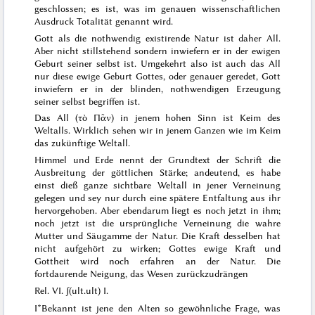
geschlossen; es ist, was im genauen wissenschaftlichen
Ausdruck Totalität genannt wird.
Gott als die nothwendig existirende Natur ist daher All.
Aber nicht stillstehend sondern inwiefern er in der ewigen
Geburt seiner selbst ist. Umgekehrt also ist auch das All
nur diese ewige Geburt Gottes, oder genauer geredet, Gott
inwiefern er in der blinden, nothwendigen Erzeugung
seiner selbst begriffen ist.
Das All (
τὸ Πᾶν
) in jenem hohen Sinn ist Keim des
Weltalls. Wirklich sehen wir in jenem Ganzen wie im Keim
das zukünftige Weltall.
Himmel und Erde
nennt der Grundtext der Schrift
die
Ausbreitung der göttlichen Stärke
; andeutend, es habe
einst dieß ganze sichtbare Weltall in jener Verneinung
gelegen und sey nur durch eine spätere Entfaltung aus ihr
hervorgehoben. Aber ebendarum liegt es noch jetzt in ihm;
noch jetzt ist die ursprüngliche Verneinung die wahre
Mutter und Säugamme der Natur. Die Kraft desselben hat
nicht aufgehört zu wirken; Gottes ewige Kraft und
Gottheit wird noch erfahren an der Natur. Die
fortdaurende Neigung, das Wesen zurückzudrängen
Rel. VI. ʃ(ult.ult) I.
I*
Bekannt ist jene den Alten so gewöhnliche Frage, was