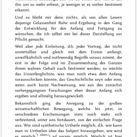
ihn um so mehr erfreut, je weniger er es vorher bestimmt
erkannt.
Und so bleibt mir denn nichts, als von allen Lesern
diejenige Gelassenheit Ruhe und Ergebung in den Gang
der Entwicklung für den Anfang und Fortgang zu
wünschen, die ich selbst mir bei dieser Darstellung zur
Pflicht gemacht.
Weil aber jede
Einleitung
, d.h. jeder Vortrag, der nicht
unmittelbar und gleich mit dem Ersten anfängt,
unwillkührlich und nothwendig Begriffe voraus nimmt, die
erst in der Folge und im Zusammenhang des Ganzen
ihrem wahren Gehalt nach bestimmt werden; so möchte
das Unverfänglichste, was man noch etwa dem Anfang
vorausschicken könnte, das Geschichtliche seyn oder eine,
wenn auch kurze Nachweisung, wie aus den zunächst
vorhergegangnen Forschungen eben dieser Anfang sich
ergeben und allmälig herausgewickelt.
Bekanntlich ging die Anregung zu der großen
wissenschaftlichen Bewegung, welche bis jetzt, in
verschiednen Erscheinungen stets noch mehr sich
verbreitend, unter uns fortdauert, von der einfachen Frage
aus:
Wie sind synthetische Urtheile möglich
, d.h. wie kann
man in Urtheilen über das Subject hinausgehen, wie wird
*) oben
es möglich
*)
ad vocem
:
möglich
.
Möglich
ist hier