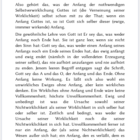
Also gehört das, was der Anfang der nothwendigen
Selbstverwirklichung Gottes ist (die Verneinung seiner
Wirklichkeit) selbst schon mit zu der That; wenn ein
Anfang Gottes ist, so ist Gott sich selber dieser (ewige,
immmer wirkende) Anfang.
Die gewöhnliche Lehre von Gott ist Er sey das, was weder
Anfang noch Ende hat. Sie ist ganz leer, wenn sie nicht
den Sinn hat: Gott sey das, was weder einen Anfang seines
Anfangs noch ein Ende seines Endes hat, das ewig anfängt
und ewig endet (nämlich in der vollendeten Erzeugung
seiner selbst), das nie aufhört anzufangen und nie aufhört
zu enden. Jenem leeren Begriff entgegen sagt die Schrift,
Gott sey das A und das O, der Anfang und das Ende
. Ohne
Anfang keine Wirkung. Es läßt sich also wohl ein
unwirkliches Ewiges ohne Anfang, aber kein wirkliches
denken. Ein Wirkliches ohne Anfang und Ende wäre keine
Vollkommenheit; höchste Unvollkommenheit. Ewig und
unbedingt ist was die Ursache sowohl seiner
Nichtwirklichkeit als seiner Wirklichkeit in sich selber hat
oder selber ist. Zeitlich und bedingt, was weder die
Ursache seiner Wirklichkeit noch die seiner
Nichtwirklichkeit in sich hat. Unvollkommenheit ferner ist
nur ein Anfang, der (als seine Nichtwirklichkeit) das
Wesen außer sich hat; ein Anfang, den es verläßt, dem es