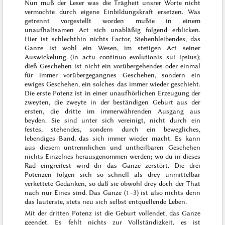
Nun muß der Leser was die Trägheit unsrer Worte nicht
vermochte durch eigene Einbildungskraft ersetzen. Was
getrennt vorgestellt worden mußte in einem
unaufhaltsamen Act sich unabläßig folgend erblicken.
Hier ist schlechthin nichts Factor, Stehenbleibendes; das
Ganze ist wohl ein Wesen, im stetigen Act seiner
Auswickelung (
in actu continuo evolutionis sui ipsius
);
dieß Geschehen ist nicht ein vorübergehendes oder einmal
für immer vorübergegangnes Geschehen, sondern ein
ewiges Geschehen, ein solches das immer wieder geschieht.
Die erste Potenz ist in einer unaufhörlichen Erzeugung der
zweyten, die zweyte in der beständigen Geburt aus der
ersten, die dritte im immerwährenden Ausgang aus
beyden. Sie sind unter sich vereinigt, nicht durch ein
festes,
stehendes, sondern durch ein bewegliches,
lebendiges Band, das sich immer wieder macht. Es kann
aus diesem untrennlichen und untheilbaren Geschehen
nichts Einzelnes herausgenommen werden; wo du in dieses
Rad eingreifest wird dir das Ganze zerstört. Die drei
Potenzen folgen sich so schnell als drey unmittelbar
verkettete Gedanken, so daß sie obwohl drey doch der That
nach nur Eines sind. Das Ganze (1–3) ist also nichts denn
das lauterste, stets neu sich selbst entquellende Leben.
Mit der dritten Potenz ist die Geburt vollendet, das Ganze
geendet. Es fehlt nichts zur Vollständigkeit, es ist