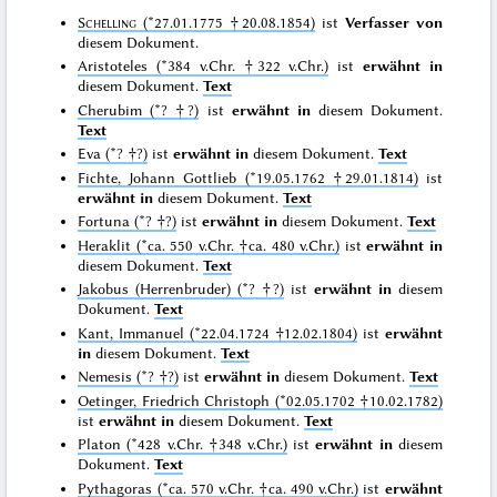
Schelling
(*27.01.1775 †20.08.1854)
ist
Verfasser von
diesem Dokument.
Aristoteles (*384 v.Chr. †322 v.Chr.)
ist
erwähnt in
diesem Dokument.
Text
Cherubim (*? †?)
ist
erwähnt in
diesem Dokument.
Text
Eva (*? †?)
ist
erwähnt in
diesem Dokument.
Text
Fichte, Johann Gottlieb (*19.05.1762 †29.01.1814)
ist
erwähnt in
diesem Dokument.
Text
Fortuna (*? †?)
ist
erwähnt in
diesem Dokument.
Text
Heraklit (*ca. 550 v.Chr. †ca. 480 v.Chr.)
ist
erwähnt in
diesem Dokument.
Text
Jakobus (Herrenbruder) (*? †?)
ist
erwähnt in
diesem
Dokument.
Text
Kant, Immanuel (*22.04.1724 †12.02.1804)
ist
erwähnt
in
diesem Dokument.
Text
Nemesis (*? †?)
ist
erwähnt in
diesem Dokument.
Text
Oetinger, Friedrich Christoph (*02.05.1702 †10.02.1782)
ist
erwähnt in
diesem Dokument.
Text
Platon (*428 v.Chr. †348 v.Chr.)
ist
erwähnt in
diesem
Dokument.
Text
Pythagoras (*ca. 570 v.Chr. †ca. 490 v.Chr.)
ist
erwähnt