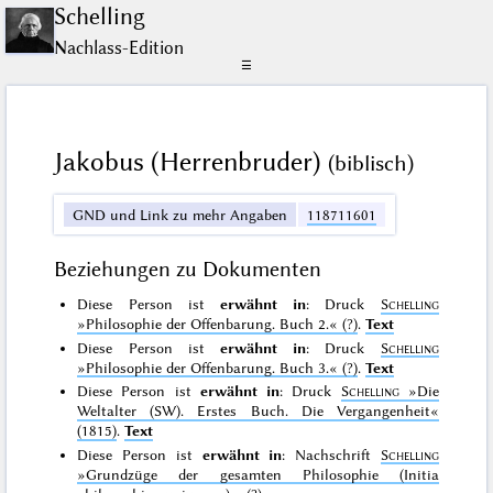
Schelling
Nachlass-Edition
☰
Jakobus (Herrenbruder)
(biblisch)
GND und Link zu mehr Angaben
118711601
Beziehungen zu Dokumenten
Diese Person ist
erwähnt in
: Druck
Schelling
»Philosophie der Offenbarung. Buch 2.«
(?)
.
Text
Diese Person ist
erwähnt in
: Druck
Schelling
»Philosophie der Offenbarung. Buch 3.«
(?)
.
Text
Diese Person ist
erwähnt in
: Druck
Schelling
»Die
Weltalter (SW). Erstes Buch. Die Vergangenheit«
(1815)
.
Text
Diese Person ist
erwähnt in
: Nachschrift
Schelling
»Grundzüge der gesamten Philosophie (Initia