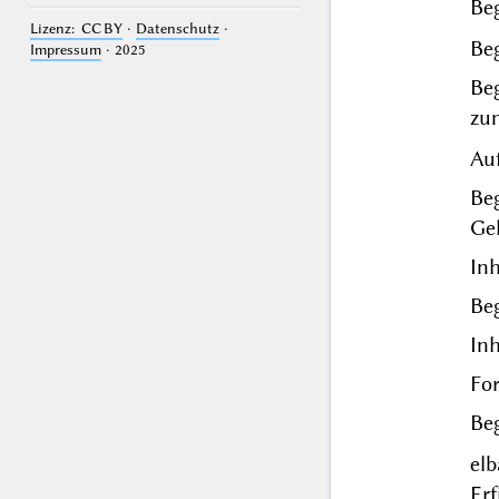
Beg
Lizenz: CC BY
·
Datenschutz
·
Beg
Impressum
· 2025
Beg
zu
Auf
Be
Ge
Inh
Beg
Inh
For
Beg
el
Er