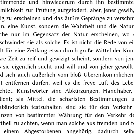
stimmende und hinwiederum durch ihn bestimmte M
mlichkeit zur Prüfung aufgefodert, aber, jener gewiß,
ßig zu erscheinen und das äußre Gepränge zu verschm
un, eine Kunst, sondern die Wahrheit und die Natur 
lche nur im Gegensatz der Natur erscheinen, wo s
schwindet sie als solche. Es ist nicht die Rede von 
t für eine Zeitlang etwa durch große Mittel der Kun
sre Zeit zu reif und
gewizigt
scheint, sondern von jen
 sie eigentlich sucht und will und von jeher gewollt 
rd sich auch äußerlich vom bloß Übereinkommlichen
it entfernen dürfen, weil es die freye Luft des Le
rchtet. Kunstwörter sind Abkürzungen, Handhaber,
dient; als Mittel, die schärfsten Bestimmungen
abänderlich festzuhalten sind sie für den Verkehr
nzen von bestimmter Währung für den Verkehr der 
rtheil zu achten, wenn man solche aus fremden und t
e einem Abgestorbenen angehörig, dadurch selb