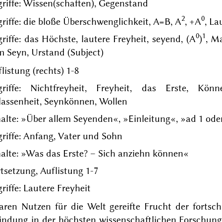
riffe: Wissen(schaften), Gegenstand
2
0
riffe: die bloße Überschwenglichkeit, A=B, A
, +A
, La
0
1
riffe: das Höchste, lautere Freyheit, seyend, (A
)
, M
m Seyn, Urstand (Subject)
listung (rechts) 1-8
griffe: Nichtfreyheit, Freyheit, das Erste, Kö
lassenheit, Seynkönnen, Wollen
alte: »Über allem Seyenden«, »
Einleitung
«, »
ad 1 ode
riffe: Anfang, Vater und Sohn
alte: »Was das Erste? – Sich anziehn können«
tsetzung, Auflistung 1-7
riffe: Lautere Freyheit
baren Nutzen für die Welt gereifte Frucht der fortsc
findung in der höchsten wissenschaftlichen Forschun