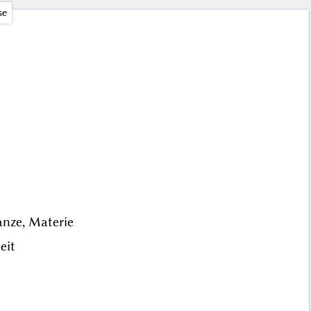
se
anze, Materie
eit