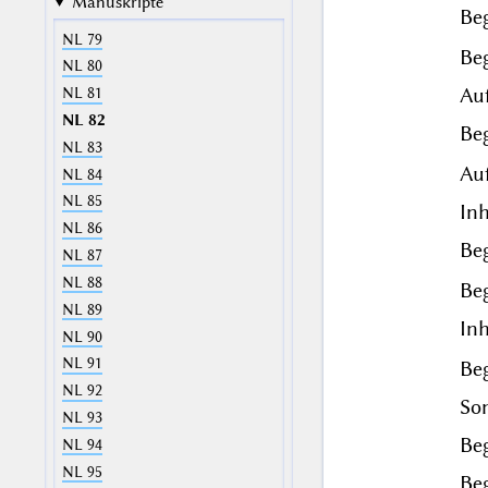
Manuskripte
Beg
NL 79
Beg
NL 80
Auf
NL 81
NL 82
Beg
NL 83
Auf
NL 84
NL 85
Inh
NL 86
Beg
NL 87
NL 88
Beg
NL 89
Inh
NL 90
NL 91
Beg
NL 92
Son
NL 93
Beg
NL 94
NL 95
Beg