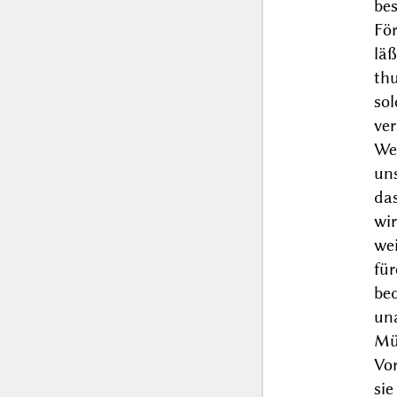
be
För
lä
th
so
ver
Wel
un
das
wi
we
fü
be
un
Mü
Vo
si