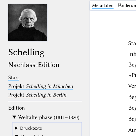
Me­ta­da­ten
Änderu
Sta
Schelling
In
Nachlass-Edition
Beg
»P
Start
Ver
Projekt
Schelling in München
Projekt
Schelling in Berlin
Beg
Beg
Edition
Weltalterphase (1811–1820)
Beg
Drucktexte
Auf