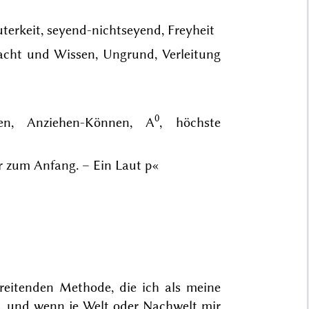
uterkeit, seyend-nichtseyend, Freyheit
acht und Wissen, Ungrund, Verleitung
0
nnen, Anziehen-Können, A
, höchste
r zum Anfang. – Ein Laut p
«
hreitenden Methode, die ich als meine
g, und wenn je Welt oder Nachwelt mir