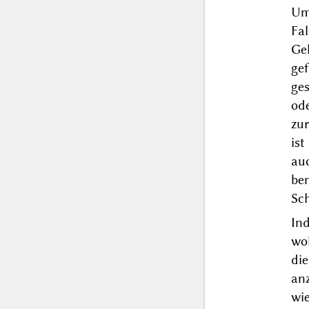
Um
Fal
Ge
ge
ge
ode
zu
ist
au
be
Sch
In
wo
di
an
wi