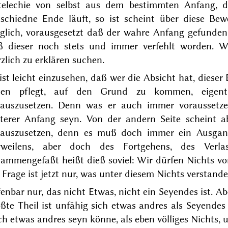
telechie von selbst aus dem bestimmten Anfang, d
tschiedne Ende läuft, so ist scheint
über diese Bewe
glich, vorausgesetzt daß der wahre Anfang gefunden
ß dieser noch stets und immer verfehlt worden. W
zlich zu erklären suchen.
ist leicht einzusehen, daß wer die Absicht hat, diese
den pflegt, auf den
Grund
zu kommen, eigentl
rauszusetzen. Denn was er auch immer voraussetze
uterer Anfang seyn. Von der andern Seite scheint 
rauszusetzen, denn es muß doch immer ein Ausgang
rweilens, aber doch des Fortgehens, des Verla
ammengefaßt heißt dieß soviel: Wir dürfen Nichts vo
 Frage ist jetzt nur, was unter diesem Nichts verstand
enbar nur, das nicht Etwas, nicht ein
Seyendes ist. Ab
ßte Theil ist unfähig sich etwas andres als Seyende
h etwas andres seyn könne, als eben völliges Nichts, 