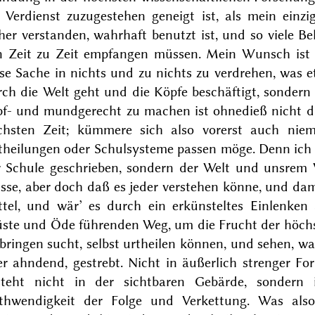
n Verdienst zuzugestehen geneigt ist, als mein einzi
her verstanden, wahrhaft benutzt ist, und so viele 
n Zeit zu Zeit empfangen müssen. Mein Wunsch ist 
ese Sache in nichts und zu nichts zu verdrehen, was 
ch die Welt geht und die Köpfe beschäftigt, sondern s
pf- und mundgerecht zu machen ist ohnedieß nicht di
chsten Zeit; kümmere sich also vorerst auch niem
theilungen oder Schulsysteme passen möge. Denn ich 
r Schule geschrieben, sondern der Welt und unsrem V
se, aber doch daß es jeder verstehen könne, und dam
ttel, und wär’ es durch ein erkünsteltes Einlenken 
ste und Öde führenden Weg, um die Frucht der höchst
bringen sucht, selbst urtheilen können, und sehen, wa
er ahndend, gestrebt. Nicht in äußerlich strenger F
steht nicht in der sichtbaren Gebärde, sondern 
thwendigkeit der Folge und Verkettung. Was also 