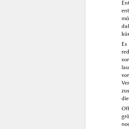
En
en
mö
da
kür
Es 
re
vo
la
vo
Ve
zus
die
Off
grö
noc