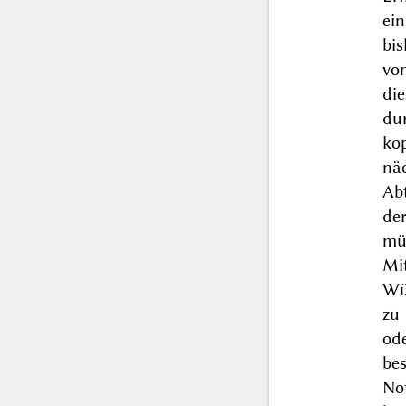
ei
bis
vo
di
dur
ko
nä
Ab
de
müs
Mi
Wü
zu 
od
be
No