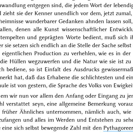
wandlung entgegen sind, die jedem Wort der lebendig
l zieht sie der Kenner unendlich vor dem, jetzt zuma
heimnisse wunderbarer Gedanken ahnden lassen soll, 
fallen, denen alle Kunst wissenschaftlicher Entwick
stempelten und geprägten Worte bedient, muß sich i
r sie setzen sich endlich an die Stelle der Sache sel
r eigentlichen Production zu verhehlen, wie es in de
 die Hüllen wegzuwerfen und die Natur wie sie ist z
ch bediene, so ist Einfalt des Ausdrucks gewisserma
merkt hat, daß
das Erhabene die schlichtesten und ein
ule ist von gestern, die Sprache des Volks von Ewigkei
dem wir nun vor allem den Anfang oder Eingang zu je
hl verstattet seyn, eine allgemeine Bemerkung vorau
e früher Ähnliches unternommen, nämlich auch, wie d
zufangen und alles im Werden und Entstehen zu sehe
e eine sich selbst bewegende Zahl mit den
Pythagoree