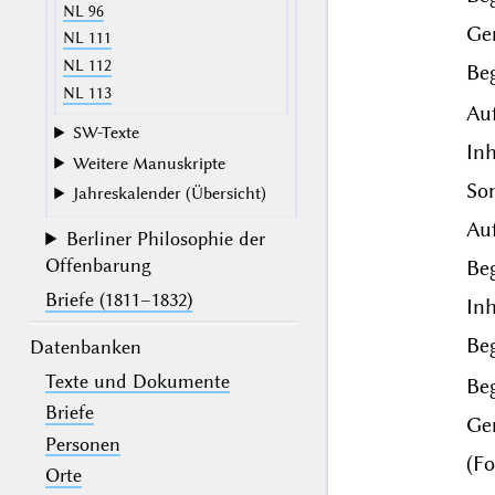
NL 96
Ge
NL 111
NL 112
Beg
NL 113
Auf
SW-Texte
Inh
Weitere Manuskripte
Son
Jahreskalender (Übersicht)
Auf
Berliner Philosophie der
Offenbarung
Beg
Briefe (1811–1832)
In
Beg
Datenbanken
Texte und Dokumente
Beg
Briefe
Ge
Personen
(Fo
Orte