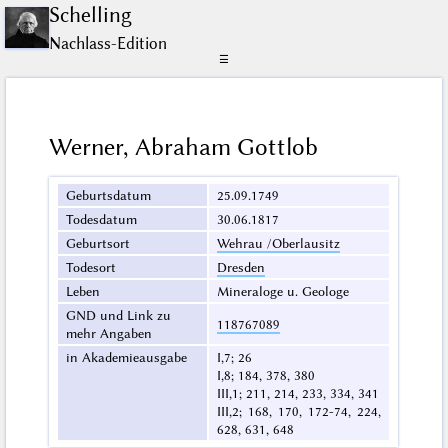
Schelling
Nachlass-Edition
☰
Werner, Abraham Gottlob
Geburtsdatum
25.09.1749
Todesdatum
30.06.1817
Geburtsort
Wehrau /Oberlausitz
Todesort
Dresden
Leben
Mineraloge u. Geologe
GND und Link zu
118767089
mehr Angaben
in Akademieausgabe
I,7; 26
I,8; 184, 378, 380
III,1; 211, 214, 233, 334, 341
III,2; 168, 170, 172-74, 224,
628, 631, 648