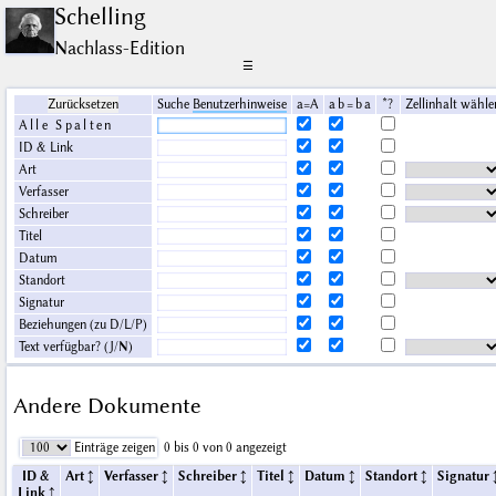
Schelling
Nachlass-Edition
☰
Zurücksetzen
Suche
Benutzerhinweise
a=A
a b = b a
*?
Zellinhalt wähle
Alle Spalten
ID & Link
Art
Verfasser
Schreiber
Titel
Datum
Standort
Signatur
Beziehungen (
zu D/L/P
)
Text verfügbar? (
J/N
)
Andere Dokumente
Einträge zeigen
0 bis 0 von 0 angezeigt
ID &
Art
Verfasser
Schreiber
Titel
Datum
Standort
Signatur
Link