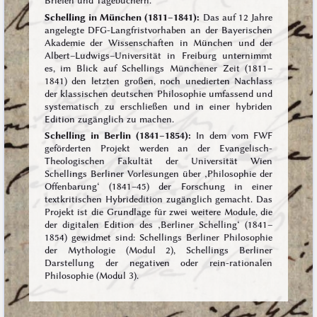
Briefen und Tagebüchern.
Schelling in München (1811–1841):
Das auf 12 Jahre
angelegte DFG-Langfrist­vorhaben an der Bayerischen
Akademie der Wissenschaften in München und der
Albert–Ludwigs–Universität in Freiburg unternimmt
es, im Blick auf Schellings Münchener Zeit (1811–
1841) den letzten großen, noch unedierten Nachlass
der klassischen deutschen Philosophie umfassend und
systematisch zu erschließen und in einer hybriden
Edition zugänglich zu machen.
Schelling in Berlin (1841–1854):
In dem vom FWF
geförderten Projekt werden an der Evangelisch-
Theologischen Fakultät der Universität Wien
Schellings Berliner Vorlesungen über ‚Philosophie der
Offenbarung‘ (1841–45) der Forschung in einer
textkritischen Hybridedition zugänglich gemacht. Das
Projekt ist die Grundlage für zwei weitere Module, die
der digitalen Edition des ‚Berliner Schelling‘ (1841–
1854) gewidmet sind: Schellings Berliner Philosophie
der Mythologie (Modul 2), Schellings Berliner
Darstellung der negativen oder rein-rationalen
Philosophie (Modul 3).