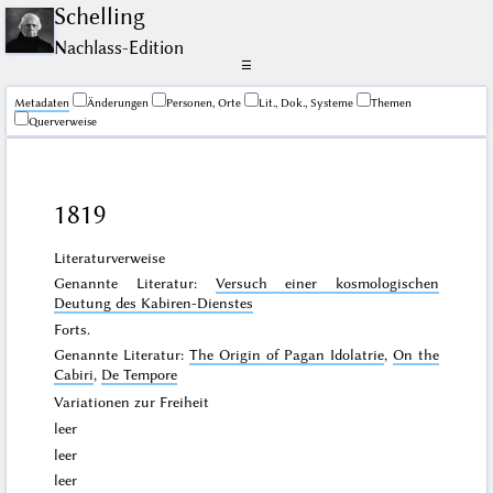
Schelling
Nachlass-Edition
☰
Me­ta­da­ten
Änderungen
Personen, Orte
Lit., Dok., Systeme
Themen
Querverweise
1819
Literaturverweise
Genannte Literatur:
Versuch einer kosmologischen
Deutung des Kabiren-Dienstes
Forts.
Genannte Literatur:
The Origin of Pagan Idolatrie
,
On the
Cabiri
,
De Tempore
Variationen zur Freiheit
leer
leer
leer