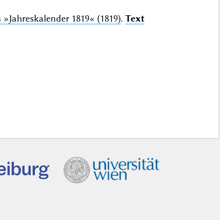
g
»Jahreskalender 1819«
(1819)
.
Text