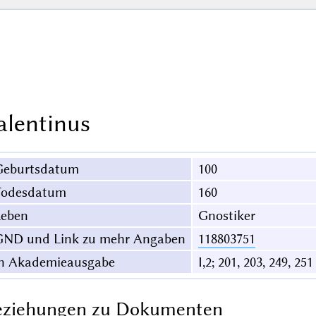
alentinus
Geburtsdatum
100
Todesdatum
160
Leben
Gnostiker
GND und Link zu mehr Angaben
118803751
in Akademieausgabe
I,2; 201, 203, 249, 251
eziehungen zu Dokumenten