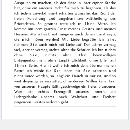
Anspruch zu machen, als den diese in ihrer eignen Stärke
hat, ohne ein anderes Recht für mich zu begehren, als das
ich jedem unverkümmert erhalten wünsche, das Recht der
freien Forschung und ungehemmten Mittheilung des
Erforschten. So gesinnt trete ich in
Ihre
Mitte. Ich
komme mit dem ganzen Ernst meines Geistes und meines
Herzens. Mir ist es Ernst, möge es auch denen Ernst seyn,
die mich hören werden! Mit Liebe begrüße ich
Sie
,
nehmen
Sie
auch mich mit Liebe auf! Der Lehrer vermag
viel, aber er vermag nichts ohne die Schüler. Ich bin nichts
ohne
Sie
, nichts ohne
Ihr
bereitwilliges
Entgegenkommen, ohne Empfänglichkeit, ohne Eifer auf
Ihrer
Seite. Hiemit weihe ich mich dem übernommenen
Beruf, ich werde für
Sie
leben, für
Sie
arbeiten und
nicht müde werden, so lang' ein Hauch in mir ist, und so
weit derjenige es verstattet, ohne dessen Willen kein Haar
von unserem Haupte fällt, geschweige
ein tiefempfundenes
Wort, ein echtes Erzeugniß unseres Innern, ein
Lichtgedanke unseres nach Wahrheit und Freiheit
ringenden Geistes verloren geht.