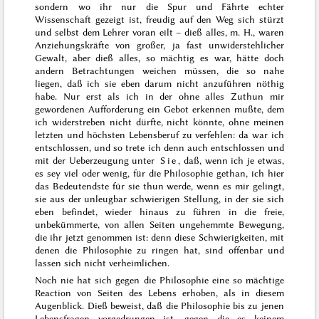
sondern wo ihr nur die Spur und Fährte echter
Wissenschaft gezeigt ist, freudig auf den Weg sich stürzt
und selbst dem Lehrer voran eilt – dieß alles, m. H., waren
Anziehungskräfte von großer, ja fast unwiderstehlicher
Gewalt, aber dieß alles, so mächtig es war, hätte doch
andern Betrachtungen weichen müssen, die so nahe
liegen, daß ich sie eben darum nicht anzuführen nöthig
habe. Nur erst als ich in der ohne alles Zuthun mir
gewordenen Aufforderung ein Gebot erkennen mußte, dem
ich widerstreben nicht dürfte, nicht könnte, ohne meinen
letzten und höchsten Lebensbe
ruf zu verfehlen: da war ich
entschlossen, und so trete ich denn auch entschlossen und
mit der Ueberzeugung unter
Sie
, daß, wenn ich je etwas,
es sey viel oder wenig, für die Philosophie gethan, ich hier
das Bedeutendste für sie thun werde, wenn es mir gelingt,
sie aus der unleugbar schwierigen Stellung, in der sie sich
eben befindet, wieder hinaus zu führen in die freie,
unbekümmerte, von allen Seiten ungehemmte Bewegung,
die ihr jetzt genommen ist: denn diese Schwierigkeiten, mit
denen die Philosophie zu ringen hat, sind offenbar und
lassen sich nicht verheimlichen.
Noch nie hat sich gegen die Philosophie eine so mächtige
Reaction von Seiten des Lebens erhoben, als in diesem
Augenblick. Dieß beweist, daß die Philosophie bis zu jenen
Lebensfragen vorgedrungen ist, gegen die es keinem