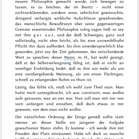
neuern Philosophie gemacht wurde, sich bewegen zu
lassen, es zu brechen; der im Besitz – nicht einer
nichtserklärenden, sondern einer, sehnlichst gewünschte,
dringend verlangte wirkliche Aufschlüsse gewährenden,
das menschliche Bewußtseyn über seine gegenwärtigen
Grenzen erweiternden Philosophie ruhig sagen ließ: es sey
mit ihm
gar aus
, und der dieß Schweigen, ganz und
vollständig, nicht eher bricht, als bis eine unzweifelhafte
Pflicht ihn dazu auffordert, bis ihm unwidersprechlich klar
geworden, jetzt sey die Zeit gekommen, das entscheidende
Wort zu sprechen: dieser
Mann
, m. H., hat wohl gezeigt,
daß er der Selbstverleugnung fähig ist, daß er nicht an
voreiliger Einbildung leidet, daß es ihm um mehr als um
eine vorübergehende Meinung, als um einen flüchtigen,
schnell zu erlangenden Ruhm zu thun ist.
Lästig, das fühle ich, muß ich wohl zum Theil seyn. Man
hatte mich untergebracht, ich war construirt, man wußte
aufs genauste, was an mir war. Nun soll man mit mir von
vorn anfangen und einsehen, daß doch etwas in mir
gewesen, von dem man nicht wußte.
Der natürlichen Ordnung der Dinge gemäß sollte statt
meiner an dieser Stelle ein jüngerer der Aufgabe
gewachsener Mann stehn. Er komme – ich werde ihm mit
Freuden den Platz einräumen. Habe ich doch so manche
treffliche jüngere Talente bedauert, die ich aller Orten sich