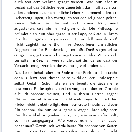
auch von dem Wahren gesagt werden. Was nun aber in
Bezug auf das Sittliche jeder zugesteht, das muß auch von
allen anderen, das menschliche Leben zusammenhaltenden
Ueberzeugungen, also vorzüglich von den religiösen gelten.
Keine Philosophie, die auf sich etwas hält, wird
zugestehen, daß sie in Irreligion ende. Die Philosophie
befindet sich nun aber grade in der Lage, daß sie in ihrem
Resultat religiös zu seyn versichert, und daß man ihr dieß
nicht zugiebt, namentlich ihre Deductionen christlicher
Dogmen nur für Blendwerk gelten läßt. Dieß sagen selbst
einige ihrer, getreuen oder ungetreuen Schüler. Wie es sich
verhalten möge, ist vorerst gleichgültig: genug daß der
Verdacht erregt worden, die Meinung vorhanden ist.
Das Leben behält aber am Ende immer Recht, und so droht
denn zuletzt von dieser Seite wirklich der Philosophie
selbst Gefahr. Schon stehen sie bereit, die gegen eine
bestimmte
Philosophie zu eifern vorgeben, aber im Grunde
alle Philosophie meinen, und in ihrem Herzen sagen:
Philosophie soll überhaupt nicht mehr seyn. Auch ich bin
hiebei nicht unbetheiligt, denn der erste Impuls zu dieser
Philosophie, die nun so allgemein wegen ihrer religiösen
Resultate übel angesehen wird, ist, wie man dafür hält,
von mir ausgegangen. Wie werde nun ich mich dabei
benehmen? Gewiß, ich werde keine Philosophie von Seiten
ihrer letzten Ergebnisse angreifen, was ohnedieß nicht