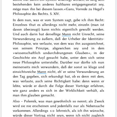
bestehenden kein anderes haltbares entgegengesetzt sey,
möge man ihn bei diesem lassen.«
Gans, Vorrede zu Hegel's
Philosophie des Rechts. S. XIV.
In dem nun, was er vom System sagt, gebe ich ihm Recht:
Einzelnes thut es allerdings nicht mehr, einzeln (man ist
davon überzeugt) kann nichts eigentlich gewußt werden.
Und auch darin hat derselbige
Mann
nicht Unrecht, seine
Verwunderung zu äußern,
daß der Urheber der Identitäts-
Philosophie, wie verlaute, von dem was ihn ausgezeichnet,
von seinem Prinzipe, abgewichen sey und in dem
»wissenschaftlich undurchdrungenen Glauben«, in der
Geschichte ein Asyl gesucht habe, unter dem sich seine
neue Philosophie unterstelle.
Darüber nur dürfte ich nun
meinerseits mich verwundern, daß der sonst so kluge und
einsichtsreiche
Mann
nicht, eh' er seine Verwunderung an
den Tag gegeben, sich erkundigt hat, ob es denn mit dem,
was verlaute, auch seine Richtigkeit habe: denn wenn er
lebte, würde er durch die Folge dieser Vorträge erfahren,
wie ganz anders es sich in der Wirklichkeit verhält, als
man ihm glauben gemacht.
Also – Polemik, was man gewöhnlich so nennt; als Zweck
wird sie nie erscheinen und jeden
falls nur als Nebensache
vorkommen. Allerdings
so
lehrreich, als ich ihn wünsche,
würde dieser Vortrag nicht seyn, wenn ich nicht zugleich