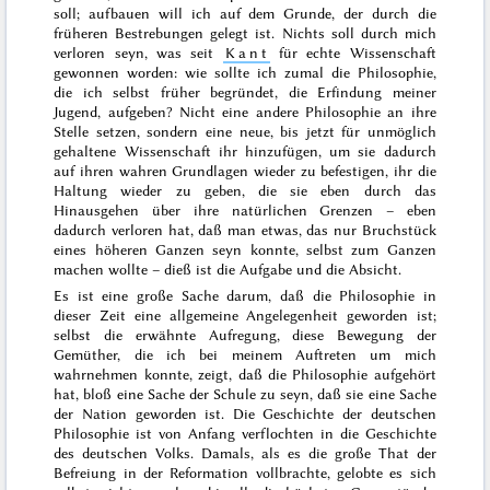
soll; aufbauen will ich auf dem Grunde, der durch die
früheren Bestrebungen gelegt ist. Nichts soll durch mich
verloren seyn, was seit
Kant
für echte Wissenschaft
gewonnen worden: wie sollte ich zumal die Philosophie,
die ich selbst früher begründet, die Erfindung meiner
Jugend, aufgeben? Nicht eine andere Philosophie an ihre
Stelle setzen, sondern eine neue, bis jetzt für unmöglich
gehaltene Wissenschaft ihr hinzufügen, um sie dadurch
auf ihren wahren Grundlagen wieder zu befestigen, ihr die
Haltung wieder zu geben, die sie eben durch das
Hinausgehen
über ihre natürlichen Grenzen – eben
dadurch verloren hat, daß man etwas, das nur Bruchstück
eines höheren Ganzen seyn konnte, selbst zum Ganzen
machen wollte – dieß ist die Aufgabe und die Absicht.
Es ist eine große Sache darum, daß die Philosophie in
dieser Zeit eine allgemeine Angelegenheit geworden ist;
selbst die erwähnte Aufregung, diese Bewegung der
Gemüther, die ich bei meinem Auftreten um mich
wahrnehmen konnte, zeigt, daß die Philosophie aufgehört
hat, bloß eine Sache der Schule zu seyn, daß sie eine Sache
der Nation geworden ist. Die Geschichte der deutschen
Philosophie ist von Anfang verflochten in die Geschichte
des deutschen Volks. Damals, als es die große That der
Befreiung in der Reformation vollbrachte, gelobte es sich