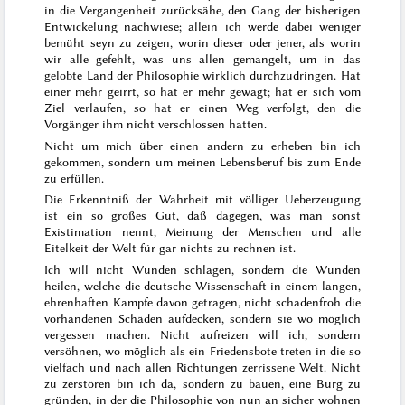
in die Vergangenheit zurücksähe, den Gang der bisherigen
Entwickelung nachwiese; allein ich werde dabei weniger
bemüht seyn zu zeigen, worin dieser oder jener, als worin
wir alle gefehlt, was uns allen gemangelt, um in das
gelobte Land der Philosophie wirklich durchzudringen. Hat
einer mehr geirrt, so hat er mehr gewagt; hat er sich vom
Ziel verlaufen, so hat er einen Weg verfolgt, den die
Vorgänger ihm nicht verschlossen hatten.
Nicht um mich über einen andern zu erheben bin ich
gekommen, sondern um meinen Lebensberuf bis zum Ende
zu erfüllen.
Die Erkenntniß der Wahrheit mit völliger Ueberzeugung
ist ein so großes Gut, daß dagegen, was man sonst
Existimation nennt, Meinung der Menschen und alle
Eitelkeit der Welt für gar nichts zu rechnen ist.
Ich will nicht Wunden schlagen, sondern die Wunden
heilen, welche die deutsche Wissenschaft in einem langen,
ehrenhaften Kampfe davon getragen, nicht schadenfroh die
vorhandenen Schäden aufdecken, sondern sie wo möglich
vergessen machen. Nicht aufreizen will ich, sondern
versöhnen, wo möglich als ein Friedensbote treten in die so
vielfach und nach allen Richtungen zerrissene Welt. Nicht
zu zerstören bin ich da, sondern zu bauen, eine Burg zu
gründen, in der die Philosophie von nun an sicher wohnen