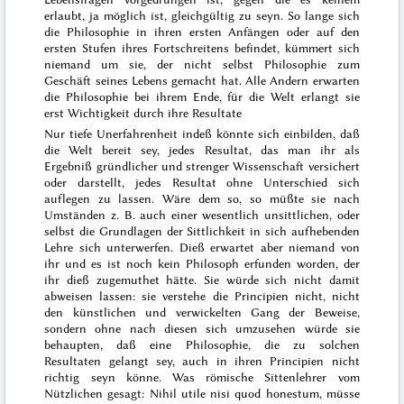
erlaubt, ja möglich ist, gleichgültig zu seyn. So lange sich
die Philosophie in ihren ersten Anfängen oder auf den
ersten Stufen ihres Fortschreitens befindet, kümmert sich
niemand um sie, der nicht selbst
Philosophie zum
Geschäft seines Lebens gemacht hat. Alle Andern erwarten
die Philosophie bei ihrem Ende, für die Welt erlangt sie
erst Wichtigkeit durch ihre Resultate
Nur tiefe Unerfahrenheit indeß könnte sich einbilden, daß
die Welt bereit sey, jedes Resultat, das man ihr als
Ergebniß gründlicher und strenger Wissenschaft versichert
oder darstellt, jedes Resultat ohne Unterschied sich
auflegen zu lassen. Wäre dem so, so müßte sie nach
Umständen z. B. auch einer wesentlich unsittlichen, oder
selbst die Grundlagen der Sittlichkeit in sich aufhebenden
Lehre sich unterwerfen. Dieß erwartet aber niemand von
ihr und es ist noch kein Philosoph erfunden worden, der
ihr dieß zugemuthet hätte. Sie würde sich nicht damit
abweisen lassen: sie verstehe die Principien nicht, nicht
den künstlichen und verwickelten Gang der Beweise,
sondern ohne nach diesen sich umzusehen würde sie
behaupten, daß eine Philosophie, die zu solchen
Resultaten gelangt sey, auch in ihren Principien nicht
richtig seyn könne. Was
römische Sittenlehrer vom
Nützlichen gesagt:
Nihil utile nisi quod honestum
, müsse