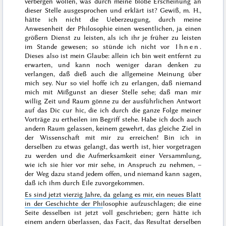
verbergen wollen, was durch meine bloße Erscheinung an
dieser Stelle ausgesprochen und erklärt ist? Gewiß, m. H.,
hätte ich nicht die Ueberzeugung, durch meine
Anwesenheit der Philosophie einen wesentlichen, ja einen
größern Dienst zu leisten, als ich ihr je früher zu leisten
im Stande gewesen; so stünde
ich nicht vor
Ihnen
.
Dieses also ist mein Glaube: allein ich bin weit entfernt zu
erwarten, und kann noch weniger daran denken zu
verlangen, daß dieß auch die allgemeine Meinung über
mich sey. Nur so viel hoffe ich zu erlangen, daß niemand
mich mit Mißgunst an dieser Stelle sehe; daß man mir
willig Zeit und Raum gönne zu der ausführlichen Antwort
auf das
Dic cur hic
, die ich durch die ganze Folge meiner
Vorträge zu ertheilen im Begriff stehe. Habe ich doch auch
andern Raum gelassen, keinem gewehrt, das gleiche Ziel in
der Wissenschaft mit mir zu erreichen! Bin ich in
derselben zu etwas gelangt, das werth ist, hier vorgetragen
zu werden und die Aufmerksamkeit einer Versammlung,
wie ich sie hier vor mir sehe, in Anspruch zu nehmen, –
der Weg dazu stand jedem offen, und niemand kann sagen,
daß ich ihm durch Eile zuvorgekommen.
Es sind jetzt vierzig Jahre, da gelang es mir, ein neues Blatt
in der Geschichte der Phi
losophie aufzuschlagen; die eine
Seite desselben ist jetzt voll geschrieben; gern hätte ich
einem andern überlassen, das
Facit, das Resultat derselben