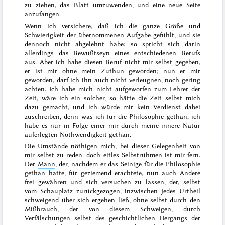
zu ziehen, das Blatt umzuwenden, und eine neue Seite
anzufangen.
Wenn ich versichere, daß ich die ganze Größe und
Schwierigkeit der übernommenen Aufgabe gefühlt, und sie
dennoch nicht abgelehnt habe: so spricht sich darin
allerdings das Bewußtseyn eines entschiedenen Berufs
aus. Aber ich habe diesen Beruf nicht mir selbst gegeben,
er ist mir ohne mein Zuthun geworden; nun er mir
geworden, darf ich ihn auch nicht verleugnen, noch gering
achten. Ich habe mich nicht aufgeworfen zum
Lehrer der
Zeit
, wäre ich ein solcher, so hätte die Zeit selbst mich
dazu gemacht, und ich würde mir kein Verdienst dabei
zuschreiben, denn was ich für die Philosophie gethan, ich
habe es nur in Folge einer mir durch meine innere Natur
auferlegten Nothwendigkeit gethan.
Die Umstände nöthigen mich, bei dieser Gelegenheit von
mir selbst zu reden: doch eitles Selbstrühmen ist mir fern.
Der
Mann
, der, nachdem er das Seinige für die Philosophie
gethan hatte, für geziemend erachtete, nun auch Andere
frei gewähren und sich versuchen zu lassen, der, selbst
vom Schauplatz zurückgezogen, inzwischen jedes Urtheil
schweigend über sich ergehen ließ, ohne selbst durch den
Mißbrauch, der von diesem Schweigen, durch
Verfälschungen selbst des geschichtlichen Hergangs der