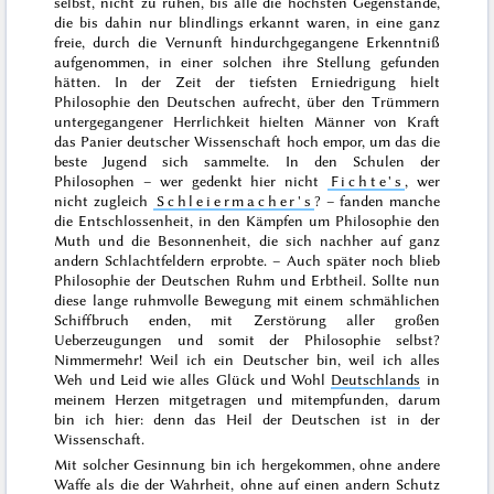
selbst, nicht zu ruhen, bis alle die höchsten Gegenstände,
die bis dahin nur blindlings erkannt waren, in eine ganz
freie, durch die Vernunft hindurchgegangene Erkenntniß
aufgenommen, in einer solchen ihre Stellung ge
funden
hätten. In der Zeit der tiefsten Erniedrigung hielt
Philosophie den Deutschen aufrecht, über den Trümmern
untergegangener Herrlichkeit hielten Männer von Kraft
das Panier deutscher Wissenschaft hoch empor, um das die
beste Jugend sich sammelte. In den Schulen der
Philosophen – wer gedenkt hier nicht
Fichte's
, wer
nicht zugleich
Schleiermacher's
? – fanden manche
die Entschlossenheit, in den Kämpfen um Philosophie den
Muth und
die Besonnenheit, die sich nachher auf ganz
andern Schlachtfeldern erprobte. – Auch später noch blieb
Philosophie der Deutschen Ruhm und Erbtheil. Sollte nun
diese lange ruhmvolle Bewegung mit einem schmählichen
Schiffbruch enden, mit Zerstörung aller großen
Ueberzeugungen und somit der Philosophie selbst?
Nimmermehr! Weil ich ein Deutscher bin, weil ich alles
Weh und Leid wie alles Glück und Wohl
Deutschlands
in
meinem Herzen mitgetragen und mitempfunden, darum
bin ich hier: denn das Heil der Deutschen ist in der
Wissenschaft.
Mit solcher Gesinnung bin ich hergekommen, ohne andere
Waffe als die der Wahrheit, ohne auf einen andern Schutz