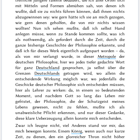
mit Mitteln und Formen abmühen sah, von denen ich
wußte, daß sie zu nichts führen können, daß
ihnen nichts
abzugewinnen sey: wie gern hätte ich sie an mich gezogen,
wie gern denen geholfen, die von mir nichts wissen
wollten! Nun ich sehen mußte, daß ich selbst Hand
anlegen müsse, wenn zu Stande kommen sollte, was ich
als nothwendig, als gefordert durch die Zeit, durch die
ganze bisherige Geschichte der Philosophie erkannte, und
daß ich für dieses Werk eigentlich aufgespart worden – da,
als von mir verlangt wurde, in dieser
Metropole
der
deutschen Philosophie, hier wo jedes tiefer gedachte Wort
für ganz
Deutschland
gesprochen, ja selbst über die
Grenzen
Deutschlands
getragen wird, wo allein die
entscheidende Wirkung möglich war, wo jedenfalls die
Geschicke deutscher Philosophie sich entscheiden müssen,
hier als Lehrer zu wirken: da, in einem so bedeutenden
Moment, und nachdem Gott so lang das Leben mir
gefristet, der Philosophie, die der Schutzgeist meines
Lebens gewesen, nicht zu fehlen, mußte ich als
unabweisliche Pflicht erkennen, und nur dieser Gedanke,
diese klare Ueberzeugung allein konnte mich entscheiden.
Zwar ich leugne nicht, viel Anderes stand vor mir, das
mich bewegen konnte. Einem
König
, wenn auch nur kurze
Zeit, zu dienen, den ein glorreicher Thron nicht höher