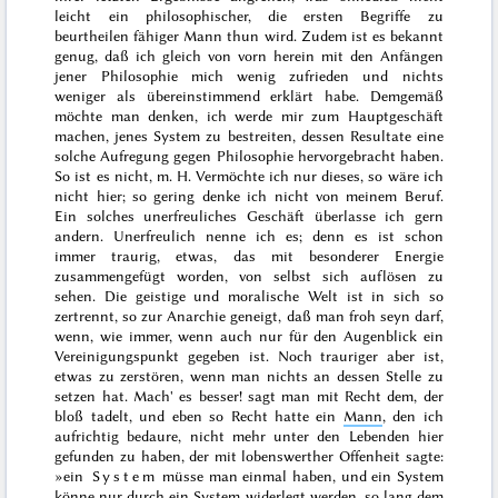
leicht ein philosophischer, die ersten Begriffe zu
beurtheilen fähiger Mann thun wird. Zudem ist es bekannt
genug, daß ich gleich von vorn herein mit den Anfängen
jener Philosophie mich wenig zufrieden und nichts
weniger als übereinstimmend erklärt habe. Demgemäß
möchte man denken, ich werde mir zum Hauptgeschäft
machen, jenes System zu bestreiten, dessen Resultate eine
solche Aufregung gegen Philosophie hervorgebracht haben.
So ist es nicht, m. H. Vermöchte ich nur dieses, so wäre ich
nicht hier; so gering denke ich nicht von meinem
Beruf.
Ein solches unerfreuliches Geschäft überlasse ich gern
andern. Unerfreulich nenne ich es; denn es ist schon
immer traurig, etwas, das mit besonderer Energie
zusammengefügt worden, von selbst sich auflösen zu
sehen. Die geistige und moralische Welt ist in sich so
zertrennt, so zur Anarchie geneigt, daß man froh seyn darf,
wenn, wie immer, wenn auch nur für den Augenblick ein
Vereinigungspunkt gegeben ist. Noch trauriger aber ist,
etwas zu zerstören, wenn man nichts an dessen Stelle zu
setzen hat. Mach' es besser! sagt man mit Recht dem, der
bloß tadelt, und eben so Recht hatte ein
Mann
, den ich
aufrichtig bedaure, nicht mehr unter den Lebenden hier
gefunden zu haben, der mit lobenswerther Offenheit sagte:
»ein
System
müsse man einmal haben, und ein System
könne nur durch ein System widerlegt werden, so lang dem