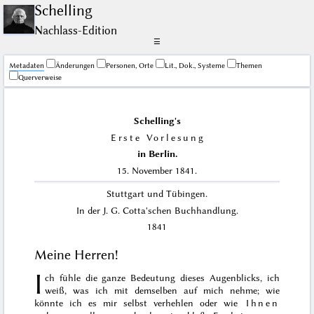
Schelling
Nachlass-Edition
☰
Me­ta­da­ten
Änderungen
Personen, Orte
Lit., Dok., Systeme
Themen
Querverweise
Schelling's
Erste Vorlesung
in Berlin.
15. November 1841.
Stuttgart und Tübingen.
In der J. G. Cotta'schen Buchhandlung.
1841
Meine Herren!
I
ch fühle die ganze Bedeutung dieses Augenblicks, ich
weiß, was ich mit demselben auf mich nehme; wie
könnte ich es mir selbst verhehlen oder wie
Ihnen