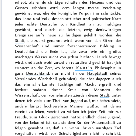
erhebt, als er durch Eigenschaften des Herzens und des
Geistes erhoben wird, dem längst meine Verehrung
gewidmet war, ehe der königliche Purpur ihn schmückte;
das Land und Volk, dessen sittlicher und politischer Kraft
jeder echte Deutsche von Kindheit an zu huldigen
gewöhnt, und durch die letzten, ewig
denkwürdigen
Ereignisse auf's neue zu huldigen gelehrt worden: die
Stadt
, die zuerst genannt wird, wenn von den Sitzen der
Wissenschaft und immer fortschreitenden Bildung in
Deutschland
die Rede ist, die zwar wie ein großes
mächtiges Wasser nicht von jedem leichten Hauch bewegt
wird, und auch wohl zuweilen retardirend gewirkt hat (ich
erinnere an die Zeit, wo bereits
Kant's
Philosophie in
ganz
Deutschland
, nur nicht in der
Hauptstadt
seines
Vaterlandes Wiederhall gefunden), die aber dagegen auch
das einmal erkannte Tüchtige mit Macht ergreift und
fördert: sodann
dieser Kreis von Männern der
Wissenschaft, den vornehmsten Zierden dieser
Stadt
, unter
denen ich viele, zum Theil von Jugend auf, mir befreundete,
andere längst hochverehrte Männer wußte, mit denen
vereint zu leben, vereint zu wirken ich jeder Zeit mir zur
Freude, zum Glück gerechnet hätte: endlich diese Jugend,
von der bekannt ist, daß sie dem Ruf der Wissenschaft zu
folgen gewohnt ist, daß sie, wenn ihr ein würdiges Ziel
vorgehalten wird, vor Schwierigkeiten nicht erschrickt,