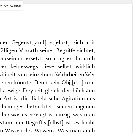
erverweise
der Gegenst˖[and] s˖[elbst] sich
mit
ligen Vorrath seiner Begriffe sichtet,
d auseinandersetzt: so mag er dadurch
er keineswegs diese selbst wirklich
wißheit von einzelnen Wahrheiten.
Wer
tehen könnte. Denn kein Obj˖[ect] und
als ewige Freyheit gleich der höchsten
 Art ist die dialektische Agitation des
ebendiges betrachtet, seinen eigenen
ber was es erzeugt ist einzig, was man
nd der Begriff s˖[elbst] ist; es bleibt
ein Wissen des Wissens. Was man auch