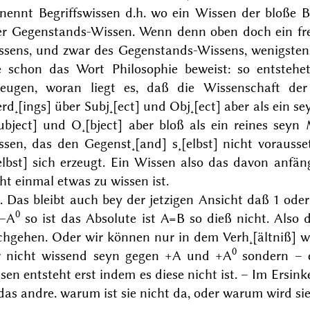
nennt Begriffswissen d.h. wo ein Wissen der bloße Be
er Gegenstands-Wissen. Wenn denn oben doch ein fre
ssens, und zwar des Gegenstands-Wissens, wenigstens 
e schon das Wort Philosophie beweist: so entstehe
zeugen, woran liegt es, daß die Wissenschaft de
erd˖[ings]
über
Subj˖[ect] und Obj˖[ect] aber als ein
se
[ubject] und O˖[bject] aber bloß als ein reines sey
sen, das den Gegenst˖[and] s˖[elbst] nicht vorausse
elbst]
sich
erzeugt. Ein Wissen also das davon anfän
ht einmal etwas zu wissen ist.
 Das bleibt auch bey der jetzigen Ansicht daß 1 ode
0
 –A
so ist das Absolute ist A=B so dieß nicht. Also
chgehen. Oder
wir
können nur in
dem
Verh˖[ältniß]
w
0
r nicht wissend seyn gegen +A und +A
sondern –
ssen
entsteht erst indem es diese nicht ist. – Im Ersi
das andre.
warum ist sie nicht da, oder warum wird si