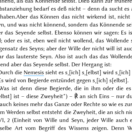
nnend, als das Könnende selbst.
Dieß kann zur frühere
bstanziehung bedarf es deß nicht – denn da sucht es al
 haben.
Aber das Können das nicht wirkend ist, nicht 
yn, und was nicht könnend, sondern das Könnende sel
r das Seyende selbst. Ebenso können wir sagen: Es i
l; oder es ist, eben weil nicht wollend, das Wollende 
ensatz des Seyns; aber der Wille der nicht will ist a
r das lauterste Seyn. Also ist auch das das Wollende s
end aber das Seyende selbst.
Der Hergang ist:
 Durch die
Nemesis
sieht es s˖[ich] s˖[elbst] wird s˖[ich] 
Es wird von Begierde entzündet gegen s˖[ich] s[elbst].
 Was ist denn diese Begierde, die in ihm oder die es
elbst] ist – diese Zweyheit*) – ℟ an sich Eins – nur 
t auch
keines
mehr das Ganze oder Rechte so wie es zur T
Im Werden selbst entsteht die Zweyheit, die an sich nich
VI, 2 (Einheit von Wille und Seyn, jeder Wille auch e
eselbe Art vom Begriff des Wissens zeigen. Denn 