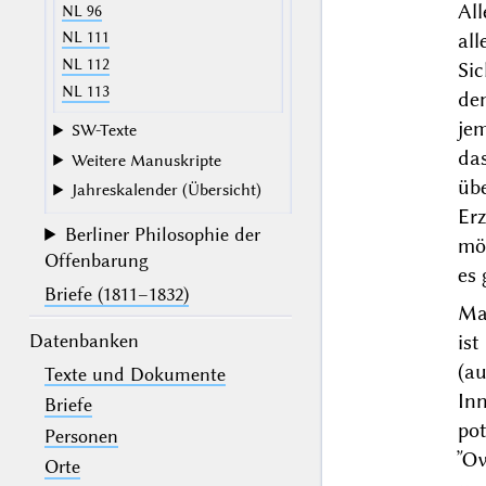
Al
NL 96
all
NL 111
NL 112
Si
NL 113
de
je
SW-Texte
das
Weitere Manuskripte
üb
Jahreskalender (Übersicht)
Er
Berliner Philosophie der
mö
Offenbarung
es 
Briefe (1811–1832)
Ma
Datenbanken
is
(a
Texte und Dokumente
In
Briefe
pot
Personen
Ὄ
Orte