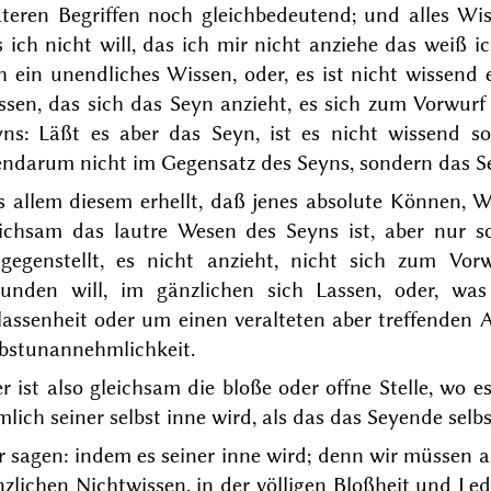
äteren Begriffen noch gleichbedeutend; und alles Wis
 ich nicht will, das ich mir nicht anziehe das weiß ic
h ein unendliches Wissen, oder, es ist nicht wissend
ssen, das sich das Seyn anzieht, es sich zum Vorwur
yns: Läßt es aber das Seyn, ist es nicht wissend so
endarum nicht im Gegensatz des Seyns, sondern das Se
s allem diesem erhellt, daß jenes absolute Können, W
eichsam das lautre Wesen des Seyns ist, aber nur 
tgegenstellt, es nicht anzieht, nicht sich zum Vo
kunden will, im gänzlichen sich Lassen, oder, wa
assenheit oder um einen veralteten aber treffenden 
lbstunannehmlichkeit.
r ist also gleichsam die bloße oder offne Stelle, wo 
lich seiner selbst inne wird, als das das Seyende selbs
r sagen: indem es seiner inne
wird
; denn wir müssen a
zlichen Nichtwissen, in der völligen Bloßheit und Led