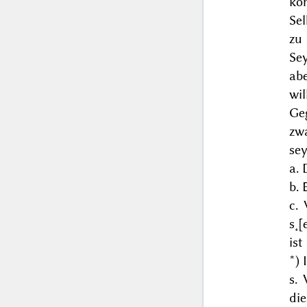
kö
Sel
zu
Se
abe
wil
Geg
zwa
sey
a.
b. 
c.
s˖[
is
*)
s. 
di