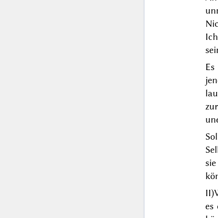
un
Nic
Ich
sei
Es
jen
la
zu
une
So
Sel
si
kön
II)
W
es 