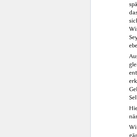
sp
das
sic
Wi
Se
eb
Au
gl
en
er
Gel
Se
Hie
näm
Wi
gän