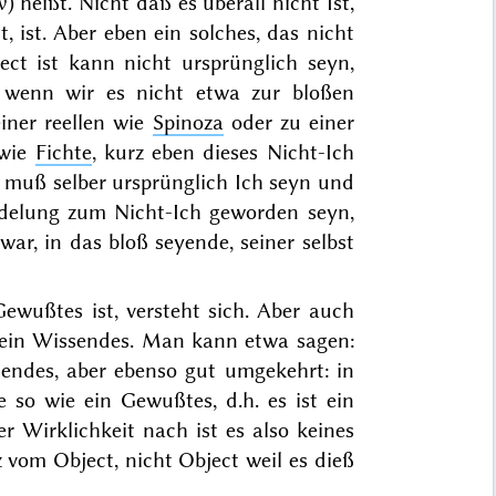
ν
) heißt. Nicht daß es überall nicht Ist,
t, ist. Aber eben ein solches, das nicht
ect ist kann nicht ursprünglich seyn,
t, wenn wir es nicht etwa zur bloßen
iner reellen wie
Spinoza
oder zu einer
 wie
Fichte
, kurz eben dieses Nicht-Ich
, muß selber ursprünglich Ich seyn und
ndelung zum Nicht-Ich geworden seyn,
ar, in das bloß seyende, seiner selbst
Gewußtes ist, versteht sich. Aber auch
kein Wissendes. Man kann etwa sagen:
ssendes, aber ebenso gut umgekehrt: in
e so wie ein Gewußtes, d.h. es ist ein
r Wirklichkeit nach ist es also keines
 vom Object, nicht Object weil es dieß