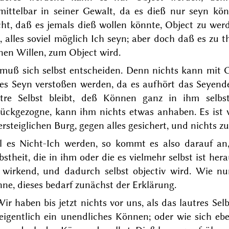
mittelbar in seiner Gewalt, da es dieß nur seyn kö
ht, daß es jemals dieß wollen könnte, Object zu wer
, alles soviel möglich Ich seyn; aber doch daß es zu 
nen Willen, zum Object wird.
 muß sich selbst entscheiden. Denn nichts kann mit 
es Seyn verstoßen werden, da es aufhört das Seyende
utre Selbst bleibt, deß Können ganz in ihm selbst
rückgezogne, kann ihm nichts etwas anhaben. Es ist
rsteiglichen Burg, gegen alles gesichert, und nichts z
ll es Nicht-Ich werden, so kommt es also darauf an,
bstheit, die in ihm oder die es vielmehr selbst ist he
e wirkend, und dadurch selbst objectiv wird. Wie n
ne, dieses bedarf zunächst der Erklärung.
ir haben bis jetzt nichts vor uns, als das lautres Selbs
eigentlich ein unendliches Können; oder wie sich eben