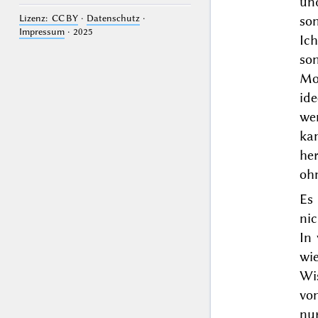
un
Lizenz: CC BY
·
Datenschutz
·
so
Impressum
· 2025
Ic
so
Mo
id
we
ka
her
oh
Es 
ni
In 
wie
Wis
von
nu