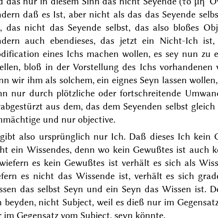
d das nur in diesem Sinn das nicht Seyende (
τὸ μὴ Ὄ
ndern
daß
es Ist, aber nicht als das das Seyende selbs
h, das nicht das Seyende selbst, das also bloßes Obj
ndern auch ebendieses, das jetzt ein Nicht-Ich is
dification eines Ichs machen wollen, es sey nun zu e
eellen, bloß in der Vorstellung des Ichs vorhandenen
nn wir ihm als solchem, ein eignes
Seyn lassen wollen
nn nur durch plötzliche oder fortschreitende Umwa
abgestürzt aus dem, das dem Seyenden selbst gleich w
nmächtige und nur objective.
gibt also ursprünglich nur Ich. Daß dieses Ich kein 
cht ein Wissendes, denn wo kein Gewußtes ist auch 
wiefern es kein Gewußtes ist verhält es sich als Wi
fern es nicht das Wissende ist, verhält es sich grad
sen das selbst Seyn und ein Seyn das Wissen ist. De
 beyden, nicht Subject, weil es dieß nur im Gegensatz
r im Gegensatz vom Subject, seyn könnte.