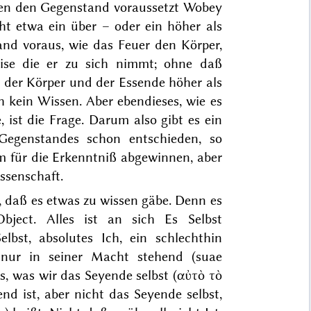
ssen den Gegenstand
voraussetzt
Wobey
cht etwa ein über – oder ein höher als
nd voraus, wie das Feuer den Körper,
ise die er zu sich nimmt; ohne daß
ls der Körper und der Essende höher als
h kein Wissen. Aber ebendieses, wie es
ist die Frage. Darum also gibt es ein
egenstandes schon entschieden, so
 für die Erkenntniß abgewinnen, aber
ssenschaft.
 daß es etwas zu wissen gäbe. Denn es
Object. Alles ist an sich
Es Selbst
lbst, absolutes Ich, ein schlechthin
 nur in seiner Macht stehend (
suae
as, was wir
das Seyende selbst
(
αὐτὸ τὸ
end
ist, aber nicht das Seyende selbst,