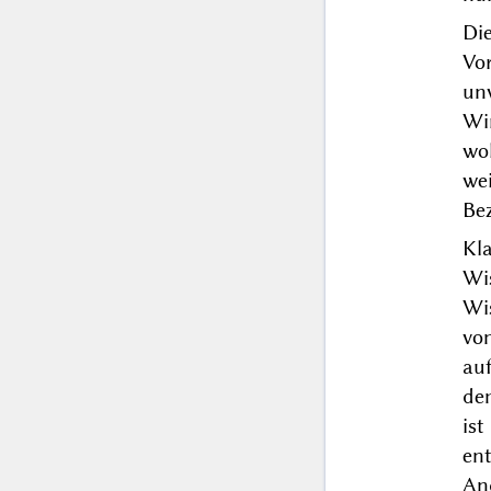
Di
Vo
un
Wi
wol
wei
Be
Kla
Wi
Wi
von
au
dem
is
en
An