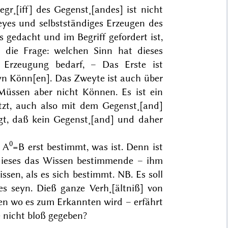
gr˖[iff] des Gegenst˖[andes] ist nicht
yes und selbstständiges Erzeugen des
gedacht und im Begriff gefordert ist,
t die Frage: welchen Sinn hat dieses
r Erzeugung bedarf, –
Das Erste ist
yn Könn[en]
. Das Zweyte ist auch
über
n Müssen aber nicht Können.
Es ist ein
tzt
,
auch
also mit dem Gegenst˖[and]
gt, daß kein Gegenst˖[and] und daher
0
r A
=B erst bestimmt, was ist. Denn ist
 dieses das Wissen bestimmende – ihm
issen
,
als
es sich bestimmt. NB. Es
soll
 es
seyn
. Dieß ganze Verh˖[ältniß] von
nken wo es zum Erkannten wird –
erfährt
e nicht bloß gegeben?