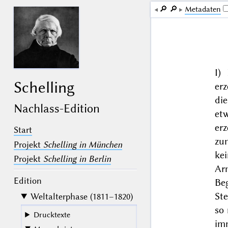
🔎︎
🔎︎
Me­ta­da­ten
I)
Schelling
er
di
Nachlass-Edition
et
er
Start
zu
Projekt
Schelling in München
kei
Projekt
Schelling in Berlin
Ar
Edition
Be
Ste
Weltalterphase (1811–1820)
so 
Drucktexte
im