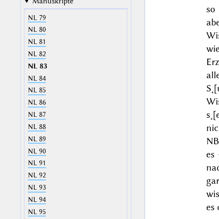
Manuskripte
so 
NL 79
ab
NL 80
Wi
NL 81
wi
NL 82
Er
NL 83
all
NL 84
S˖
NL 85
Wis
NL 86
s˖[
NL 87
nic
NL 88
NL 89
NB.
NL 90
es
NL 91
na
NL 92
ga
NL 93
wi
NL 94
es 
NL 95