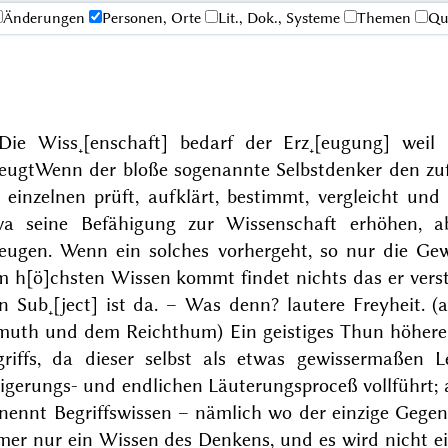
Änderungen
Personen, Orte
Lit., Dok., Systeme
Themen
Qu
Die Wiss˖[enschaft] bedarf der Erz˖[eugung] weil 
zeugt
Wenn der bloße sogenannte Selbstdenker den zufäl
e einzelnen prüft, aufklärt, bestimmt, vergleicht un
wa seine Befähigung zur Wissenschaft erhöhen, ab
zeugen. Wenn ein solches vorhergeht, so nur die Ge
m h[ö]chsten Wissen kommt findet nichts das er vers
n Sub˖[ject] ist da. – Was denn? lautere Freyheit. (
muth und dem Reichthum)
Ein geistiges Thun höherer
griffs, da dieser selbst als etwas gewissermaßen L
igerungs- und endlichen Läuterungsproceß vollführt; a
nennt Begriffswissen – nämlich wo der einzige Gegensta
mer nur ein Wissen des Denkens, und es wird nicht 