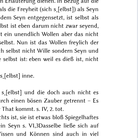
n Erläuterung dienen. In Bezug auf die
s die Freyheit (sich s˖[elbst]) als Seyn
dem Seyn entgegensetzt, ist selbst als
bst ist eben darum nicht zwar seyend,
st ein unendlich Wollen aber das nicht
selbst. Nun ist das Wollen freylich der
uch selbst nicht Wille sondern Seyn und
elbst ist: eben weil es dieß ist, nicht
s˖[elbst] inne.
 s˖[elbst] und die doch auch nicht es
durch einen bösen Zauber getrennt – Es
hat kommt. s. IV, 2. tot.
ts ist, sie ist etwas bloß
Spiegelhaftes
in Seyn s. VI,3
Dasselbe ließe sich auf
Wissen und Können sind auch in viel