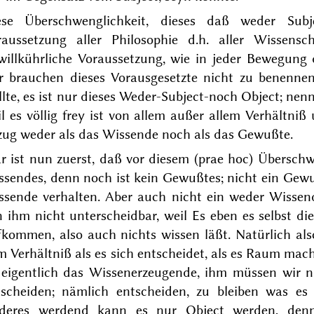
ese Überschwenglichkeit, dieses daß weder Subj
raussetzung aller Philosophie d.h. aller Wissens
willkührliche Voraussetzung, wie in jeder Bewegung 
r brauchen dieses Vorausgesetzte nicht zu benenn
lte, es ist nur dieses Weder-Subject-noch Object; nenn
l es völlig frey ist von allem außer allem Verhältni
zug weder als das Wissende noch als das Gewußte.
r ist nun zuerst, daß vor diesem (
prae hoc
) Überschw
ssendes, denn noch ist kein Gewußtes; nicht ein Gewu
ssende verhalten. Aber auch nicht ein weder Wisse
 ihm nicht unterscheidbar, weil Es eben es selbst dies
fkommen, also auch nichts wissen
läßt. Natürlich al
 Verhältniß als es sich entscheidet, als es Raum mac
t eigentlich das Wissenerzeugende, ihm müssen wir
tscheiden; nämlich entscheiden, zu bleiben was es
deres werdend kann es nur Object werden, denn