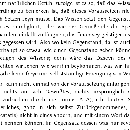
lem natürlichen Gefühl zufolge ist es so, daß das Wi
erdings zu bemerken ist, daß dieses Voraussetzen ni
ch Setzen seyn müsse. Das Wissen setzt den Gegensta
n es durchglüht, oder wie der Genießende die Spe
mandem einfällt
zu läugnen, das Feuer sey geistiger a
 gegessen wird. Also wo kein Gegenstand, da ist auc
erhaupt so etwas, wie einen Gegenstand geben könne, 
zeugen des Wissens; denn wäre das Daseyn des G
chten wir sehen, wie wir ihm beykommen, was wir ihm
gäbe keine freye und selbstständige Erzeugung von Wi
n kann nicht einmal von der Voraussetzung anfangen,
t nichts an sich
Gewußtes
, nichts ursprünglich 
uszudrücken durch die Formel A=A), d.h. lautres Se
nerliches, ganz in sich selbst Zurückgenommenes,
estatis
) nicht in eines andern, und mit einem Wort d
ν
) nennen können, im Gegensatz dessen was nur
sey