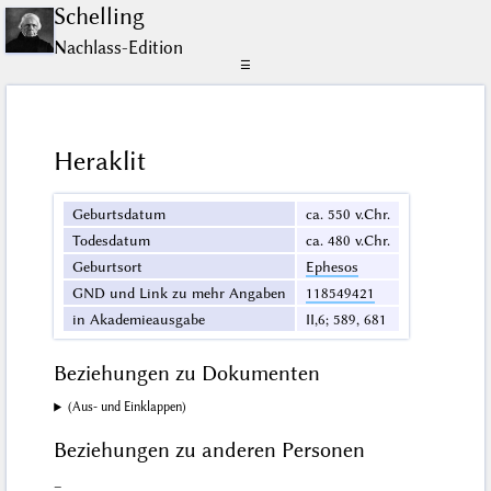
Schelling
Nachlass-Edition
☰
Heraklit
Geburtsdatum
ca. 550 v.Chr.
Todesdatum
ca. 480 v.Chr.
Geburtsort
Ephesos
GND und Link zu mehr Angaben
118549421
in Akademieausgabe
II,6; 589, 681
Beziehungen zu Dokumenten
(Aus- und Einklappen)
Beziehungen zu anderen Personen
–