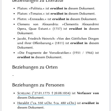
Beziehungen zu Literatur
Platon: »Politeia.« ist
erwähnt in
diesem Dokument.
Platon: »Timaios.« ist
erwähnt in
diesem Dokument.
Plotin: »Enneades.« ist
erwähnt in
diesem Dokument.
Clemens von Alexandria: »Clementis Alexandrini
Opera, Quae Extant.« (1757) ist
erwähnt in
diesem
Dokument.
Jacobi, Friedrich Heinrich: »Von den Göttlichen Dingen
und ihrer Offenbarung.« (1811) ist
erwähnt in
diesem
Dokument.
»Die Fragmente der Vorsokratiker.« (1951 / 1966) ist
erwähnt in
diesem Dokument.
Beziehungen zu Orten
–
Beziehungen zu Personen
Schelling
(*27.01.1775 †20.08.1854)
ist
Verfasser von
diesem Dokument.
Heraklit (*ca. 550 v.Chr. †ca. 480 v.Chr.)
ist
erwähnt in
diesem Dokument.