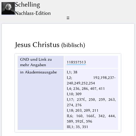
Schelling
Nachlass-Edition
☰
Jesus Christus
(biblisch)
GND und Link zu
118557513
mehr Angaben
in Akademieausgabe
I,1; 38
I,2; 192,198,237-
240,249,252,254
I,4; 236, 286, 407, 411
I,10; 309
I,17; 237f., 250, 259, 263,
274, 276
I,18; 203, 209, 211
II,6; 160, 166f., 342, 444,
589, 592f., 596
III,1; 35, 351