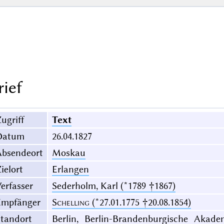
rief
ugriff
Text
Datum
26.04.1827
Absendeort
Moskau
ielort
Erlangen
erfasser
Sederholm, Karl (*1789 †1867)
Empfänger
Schelling
(*27.01.1775 †20.08.1854)
Standort
Berlin, Berlin-Brandenburgische Akade