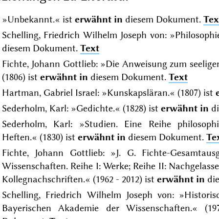
»Unbekannt.« ist
erwähnt in
diesem Dokument.
Tex
Schelling, Friedrich Wilhelm Joseph von: »Philosophi
diesem Dokument.
Text
Fichte, Johann Gottlieb: »Die Anweisung zum seeligen
(1806) ist
erwähnt in
diesem Dokument.
Text
Hartman, Gabriel Israel: »Kunskapsläran.« (1807) ist
Sederholm, Karl: »Gedichte.« (1828) ist
erwähnt in
di
Sederholm, Karl: »Studien. Eine Reihe philosop
Heften.« (1830) ist
erwähnt in
diesem Dokument.
Te
Fichte, Johann Gottlieb: »J. G. Fichte-Gesamtau
Wissenschaften. Reihe I: Werke; Reihe II: Nachgelassene
Kollegnachschriften.« (1962 - 2012) ist
erwähnt in
di
Schelling, Friedrich Wilhelm Joseph von: »Historis
Bayerischen Akademie der Wissenschaften.« (1