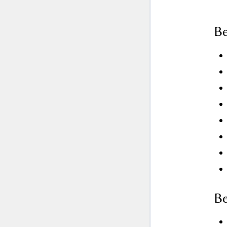
Be
Be