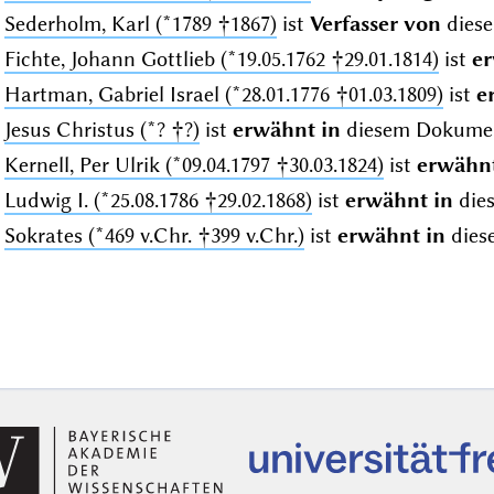
Sederholm, Karl (*1789 †1867)
ist
Verfasser von
dies
Fichte, Johann Gottlieb (*19.05.1762 †29.01.1814)
ist
er
Hartman, Gabriel Israel (*28.01.1776 †01.03.1809)
ist
e
Jesus Christus (*? †?)
ist
erwähnt in
diesem Dokume
Kernell, Per Ulrik (*09.04.1797 †30.03.1824)
ist
erwähnt
Ludwig I. (*25.08.1786 †29.02.1868)
ist
erwähnt in
die
Sokrates (*469 v.Chr. †399 v.Chr.)
ist
erwähnt in
dies