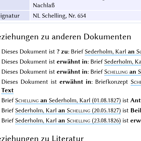
Nachlaß
ignatur
NL Schelling, Nr. 654
eziehungen zu anderen Dokumenten
Dieses Dokument ist
? zu
: Brief
Sederholm, Karl
an
S
Dieses Dokument ist
erwähnt in
: Brief
Sederholm, K
Dieses Dokument ist
erwähnt in
: Brief
Schelling
an
S
Dieses Dokument ist
erwähnt in
: Briefkonzept
Sch
Text
Brief
Schelling
an
Sederholm, Karl (01.08.1827)
ist
Ant
Brief
Sederholm, Karl
an
Schelling
(20.05.1827)
ist
Bei
Brief
Sederholm, Karl
an
Schelling
(23.08.1826)
ist
erw
ziehungen zu Literatur