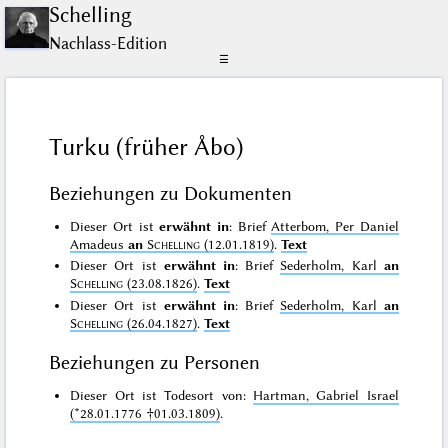
Schelling
Nachlass-Edition
☰
Turku (früher Åbo)
Beziehungen zu Dokumenten
Dieser Ort ist
erwähnt in
: Brief
Atterbom, Per Daniel
Amadeus
an
Schelling
(12.01.1819)
.
Text
Dieser Ort ist
erwähnt in
: Brief
Sederholm, Karl
an
Schelling
(23.08.1826)
.
Text
Dieser Ort ist
erwähnt in
: Brief
Sederholm, Karl
an
Schelling
(26.04.1827)
.
Text
Beziehungen zu Personen
Dieser Ort ist Todesort von:
Hartman, Gabriel Israel
(*28.01.1776 †01.03.1809)
.