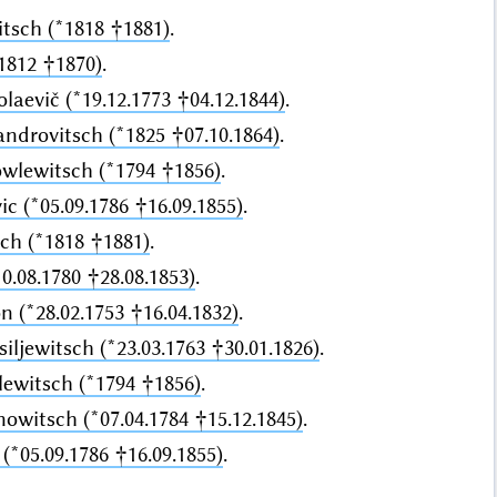
itsch (*1818 †1881)
.
1812 †1870)
.
laevič (*19.12.1773 †04.12.1844)
.
androvitsch (*1825 †07.10.1864)
.
owlewitsch (*1794 †1856)
.
c (*05.09.1786 †16.09.1855)
.
sch (*1818 †1881)
.
0.08.1780 †28.08.1853)
.
n (*28.02.1753 †16.04.1832)
.
iljewitsch (*23.03.1763 †30.01.1826)
.
lewitsch (*1794 †1856)
.
owitsch (*07.04.1784 †15.12.1845)
.
(*05.09.1786 †16.09.1855)
.