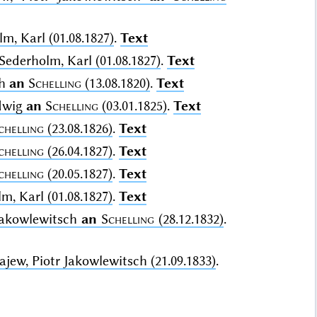
m, Karl (01.08.1827)
.
Text
Sederholm, Karl (01.08.1827)
.
Text
ph
an
Schelling
(13.08.1820)
.
Text
udwig
an
Schelling
(03.01.1825)
.
Text
chelling
(23.08.1826)
.
Text
chelling
(26.04.1827)
.
Text
chelling
(20.05.1827)
.
Text
m, Karl (01.08.1827)
.
Text
Jakowlewitsch
an
Schelling
(28.12.1832)
.
jew, Piotr Jakowlewitsch (21.09.1833)
.