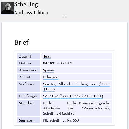
Schelling
Nachlass-Edition
☰
Brief
Zugriff
Text
Datum
04.1821 - 05.1821
Absendeort
Speyer
Zielort
Erlangen
Verfasser
Seutter, Albrecht Ludwig von (*1775
†1850)
Empfänger
Schelling
(*27.01.1775 †20.08.1854)
Standort
Berlin, Berlin-Brandenburgische
Akademie der Wissenschaften,
Schelling-Nachlaß
Signatur
NL Schelling, Nr. 660