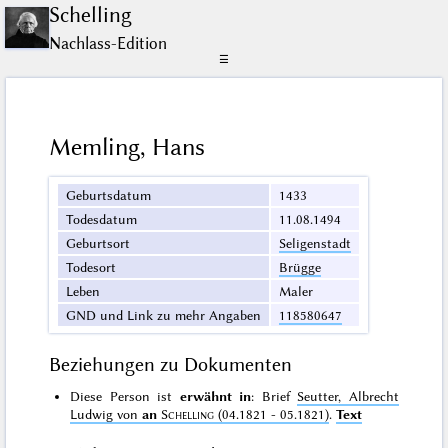
Schelling
Nachlass-Edition
☰
Memling, Hans
Geburtsdatum
1433
Todesdatum
11.08.1494
Geburtsort
Seligenstadt
Todesort
Brügge
Leben
Maler
GND und Link zu mehr Angaben
118580647
Beziehungen zu Dokumenten
Diese Person ist
erwähnt in
: Brief
Seutter, Albrecht
Ludwig von
an
Schelling
(04.1821 - 05.1821)
.
Text