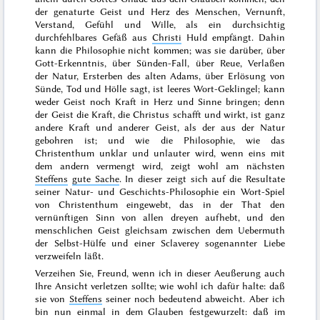
der genaturte Geist und Herz des Menschen, Vernunft,
Verstand, Gefühl und Wille, als ein durchsichtig
durchfehlbares
Gefäß aus
Christi
Huld empfängt. Dahin
kann die Philosophie nicht kommen; was sie darüber, über
Gott-Erkenntnis, über Sünden-Fall, über Reue, Verlaßen
der Natur, Ersterben des alten Adams, über Erlösung von
Sünde, Tod und Hölle sagt, ist leeres Wort-Geklingel; kann
weder Geist noch Kraft in Herz und Sinne bringen; denn
der Geist die Kraft, die Christus schafft und wirkt, ist ganz
andere Kraft und anderer Geist, als der aus der Natur
gebohren ist; und wie die Philosophie, wie das
Christenthum unklar und unlauter wird, wenn eins mit
dem andern vermengt wird, zeigt wohl am nächsten
Steffens
gute Sache
. In dieser zeigt sich auf die Resultate
seiner Natur- und Geschichts-Philosophie ein Wort-Spiel
von Christenthum eingewebt, das in der That den
vernünftigen Sinn von allen dreyen aufhebt, und den
menschlichen Geist gleichsam zwischen dem Uebermuth
der Selbst-Hülfe und einer Sclaverey sogenannter Liebe
verzweifeln läßt.
Verzeihen Sie, Freund, wenn ich in dieser Aeußerung auch
Ihre Ansicht verletzen sollte; wie wohl ich dafür halte: daß
sie von
Steffens
seiner noch bedeutend abweicht. Aber ich
bin nun einmal in dem Glauben festgewurzelt: daß im