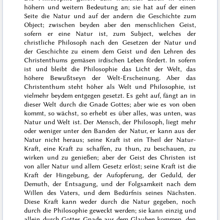
höhern und weitern Bedeutung an; sie hat auf der einen
Seite die Natur und auf der andern die Geschichte zum
Object; zwischen beyden aber den menschlichen Geist,
sofern er eine Natur
ist, zum Subject, welches der
christliche Philosoph nach den Gesetzen der Natur und
der Geschichte zu einem dem Geist und den Lehren des
Christenthums
gemäsen
irdischen Leben fördert. In sofern
ist und bleibt die Philosophie das Licht der Welt, das
höhere Bewußtseyn der Welt-Erscheinung. Aber das
Christenthum steht höher als Welt und Philosophie, ist
vielmehr beydem entgegen gesetzt. Es geht auf, fängt an in
dieser Welt durch die Gnade Gottes; aber wie es von oben
kommt, so wächst, so erhebt es über alles, was unten, was
Natur und Welt ist. Der Mensch, der Philosoph, liegt mehr
oder weniger unter den Banden der Natur, er kann aus der
Natur nicht heraus; seine Kraft ist ein Theil der Natur-
Kraft, eine Kraft zu schaffen, zu thun, zu beschauen, zu
wirken und zu genießen; aber der Geist des Christen ist
von aller Natur und allem Gesetz erlöst; seine Kraft ist die
Kraft der Hingebung, der Aufopferung, der Geduld, der
Demuth, der Entsagung, und der Folgsamkeit nach dem
Willen des Vaters, und dem Bedürfnis seines Nächsten.
Diese Kraft kann weder durch die Natur gegeben, noch
durch die Philosophie geweckt werden; sie kann einzig und
allein durch Gottes Gnade aus dem Glauben kommen, den