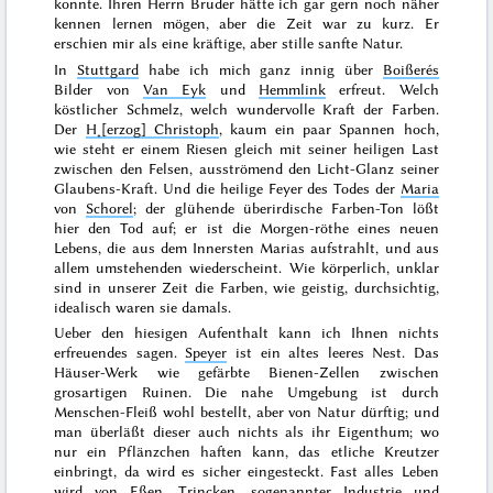
konnte. Ihren Herrn Bruder hätte ich gar gern noch näher
kennen lernen mögen, aber die Zeit war zu kurz. Er
erschien mir als eine kräftige, aber stille sanfte Natur.
In
Stuttgard
habe ich mich ganz innig über
Boißerés
Bilder von
Van Eyk
und
Hemmlink
erfreut. Welch
köstlicher Schmelz, welch wundervolle Kraft der Farben.
Der
H˖[erzog] Christoph
, kaum ein paar Spannen hoch,
wie steht er einem Riesen gleich mit seiner heiligen Last
zwischen den Felsen, ausströmend den Licht-Glanz seiner
Glaubens-Kraft. Und die heilige Feyer des Todes der
Maria
von
Schorel
; der glühende überirdische Farben-Ton lößt
hier den Tod auf; er ist die Morgen-röthe
eines neuen
Lebens, die aus dem Innersten Marias aufstrahlt, und aus
allem umstehenden wiederscheint. Wie körperlich, unklar
sind in unserer Zeit die Farben, wie geistig, durchsichtig,
idealisch waren sie damals.
Ueber den hiesigen Aufenthalt kann ich Ihnen nichts
erfreuendes sagen.
Speyer
ist ein altes leeres Nest. Das
Häuser-Werk wie gefärbte Bienen-Zellen zwischen
grosartigen Ruinen. Die nahe Umgebung ist durch
Menschen-Fleiß wohl bestellt, aber von Natur dürftig; und
man überläßt dieser auch nichts als ihr Eigenthum; wo
nur ein Pflänzchen haften kann, das etliche Kreutzer
einbringt, da wird es sicher eingesteckt. Fast alles Leben
wird von Eßen, Trincken, sogenannter Industrie und