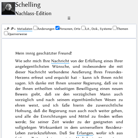
Schelling
Nachlass-Edition
☰
🔎︎
🔎︎
Me­ta­da­ten
Änderungen
Personen, Orte
Lit., Dok., Systeme
Themen
Querverweise
Mein innig geschätzter Freund!
Wie sehr mich Ihre
Nachricht
von der Erfüllung eines Ihrer
angelegentlichsten Wünsche, und insbesondere die mit
dieser Nachricht verbundene Aeußerung Ihres Freundes-
Herzens erfreut und erquickt hat - kann ich Ihnen nicht
sagen. Ich danke mit Ihnen unserer Regierung, daß sie in
der Ihnen ertheilten vielseitigen Bewilligung einen neuen
Beweis giebt, daß sie den vorzüglichen Mann auch
vorzüglich und nach seinem eigenthümlichen Wesen zu
ehren weist, und ich faße hierin die zuversichtliche
Hofnung, daß die Regierung nun auch noch weiter gehen,
und alle die Einrichtungen und Mittel zu finden wißen
werde; Sie seiner Zeit wieder zu der geeigneten und
vollgiebigen Wirksamkeit in dem universellern Residenz-
Leben zurückzuführen. Daß Sie
Erlangen
, wofür ich aus