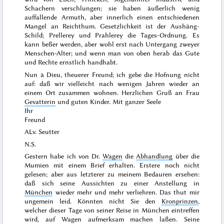
Schachern verschlungen; sie haben äußerlich wenig
auffallende Armuth, aber innerlich einen entschiedenen
Mangel an Reichthum. Gesetzlichkeit ist der Aushäng-
Schild; Prellerey und Prahlerey die Tages-Ordnung. Es
kann beßer werden, aber wohl erst nach Untergang zweyer
Menschen-Alter; und wenn man von oben herab das Gute
und Rechte ernstlich handhabt.
Nun
à Dieu
, theuerer Freund; ich gebe die Hofnung nicht
auf: daß wir vielleicht nach wenigen Jahren wieder an
einem Ort zusammen wohnen. Herzlichen Gruß an Frau
Gevatterin
und guten Kinder. Mit ganzer Seele
Ihr
Freund
ALv. Seutter
N.S.
Gestern habe ich von Dr.
Wagen
die
Abhandlung
über die
Mumien mit einem Brief erhalten. Erstere noch nicht
gelesen; aber aus letzterer zu meinem Bedauren ersehen:
daß sich seine Aussichten zu einer Anstellung in
München
wieder mehr und mehr verliehren. Das thut mir
ungemein leid. Könnten nicht Sie den
Kronprinzen
,
welcher dieser Tage von seiner Reise in München eintreffen
wird, auf Wagen aufmerksam machen laßen. Seine