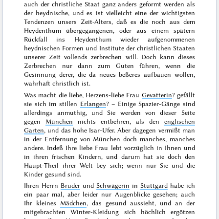
auch der christliche Staat ganz anders geformt werden als
der heydnische, und es ist vielleicht eine der wichtigsten
Tendenzen unsers Zeit-Alters, daß es die noch aus dem
Heydenthum übergegangenen, oder aus einem spätern
Rückfall ins Heydenthum wieder aufgenommenen
heydnischen Formen und Institute der christlichen Staaten
unserer Zeit vollends zerbrechen will. Doch kann dieses
Zerbrechen nur dann zum Guten führen, wenn die
Gesinnung derer, die da neues beßeres aufbauen wollen,
wahrhaft christlich ist.
Was macht die liebe, Herzens-liebe Frau
Gevatterin
? gefällt
sie sich im stillen
Erlangen
? – Einige Spazier-Gänge sind
allerdings anmuthig, und Sie werden von dieser Seite
gegen
München
nichts entbehren, als den
englischen
Garten
, und das hohe Isar-Ufer. Aber dagegen vermißt man
in der Entfernung von München doch manches, manches
andere. Indeß Ihre liebe Frau lebt vorzüglich in Ihnen und
in ihren frischen Kindern, und darum hat sie doch den
Haupt-Theil ihrer Welt bey sich; wenn nur Sie und die
Kinder gesund sind.
Ihren Herrn
Bruder
und
Schwägerin
in
Stuttgard
habe ich
ein paar mal, aber leider nur Augenblicke gesehen; auch
Ihr kleines
Mädchen
, das gesund aussieht, und an der
mitgebrachten Winter-Kleidung sich höchlich ergötzen