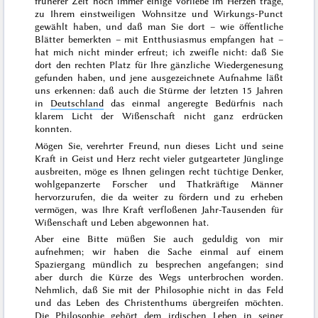
früherer Zeit noch immer einige Vorliebe im Herzen trage,
zu Ihrem einstweiligen Wohnsitze und Wirkungs-Punct
gewählt haben, und daß man Sie dort – wie öffentliche
Blätter bemerkten – mit Entthusiasmus
empfangen hat –
hat mich nicht minder erfreut; ich zweifle nicht: daß Sie
dort den rechten Platz für Ihre gänzliche Wiedergenesung
gefunden haben, und jene ausgezeichnete Aufnahme läßt
uns erkennen: daß auch die Stürme der letzten
15 Jahren
in
Deutschland
das einmal angeregte Bedürfnis nach
klarem Licht der Wißenschaft nicht ganz erdrücken
konnten.
Mögen Sie, verehrter Freund, nun dieses Licht und seine
Kraft in Geist und Herz recht vieler gutgearteter Jünglinge
ausbreiten, möge es Ihnen gelingen recht tüchtige Denker,
wohlgepanzerte Forscher und Thatkräftige Männer
hervorzurufen, die da weiter zu fördern und zu erheben
vermögen, was Ihre Kraft verfloßenen Jahr-Tausenden für
Wißenschaft und Leben abgewonnen hat.
Aber eine Bitte müßen Sie auch geduldig von mir
aufnehmen; wir haben die Sache einmal auf einem
Spaziergang mündlich zu besprechen angefangen; sind
aber durch die Kürze des Wegs unterbrochen worden.
Nehmlich, daß Sie mit der Philosophie nicht in das Feld
und das Leben des Christenthums übergreifen möchten.
Die Philosophie gehört dem irdischen Leben in seiner