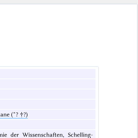
ane (*? †?)
mie der Wissenschaften, Schelling-