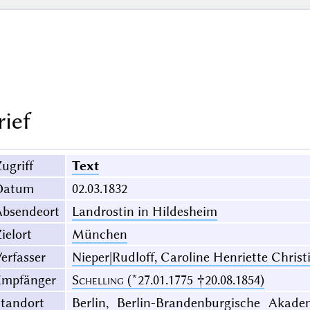
rief
ugriff
Text
Datum
02.03.1832
Absendeort
Landrostin in Hildesheim
ielort
München
erfasser
Nieper|Rudloff, Caroline Henriette Christi
Empfänger
Schelling
(*27.01.1775 †20.08.1854)
Standort
Berlin, Berlin-Brandenburgische Akade