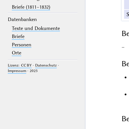
Briefe (1811–1832)
S
Datenbanken
Texte und Dokumente
B
Briefe
Personen
–
Orte
Be
Lizenz: CC BY
·
Datenschutz
·
Impressum
· 2025
Be