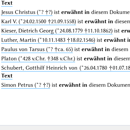
Text
Jesus Christus (*? †?)
ist
erwähnt in
diesem Dokume
Karl V. (*24.02.1500 †21.09.1558)
ist
erwähnt in
diese
Kieser, Dietrich Georg (*24.08.1779 †11.10.1862)
ist
erw
Luther, Martin (*10.11.1483 †18.02.1546)
ist
erwähnt i
Paulus von Tarsus (*? †ca. 65)
ist
erwähnt in
diesem
Platon (*428 v.Chr. †348 v.Chr.)
ist
erwähnt in
diese
Schubert, Gotthilf Heinrich von (*26.04.1780 †01.07.1
Text
Simon Petrus (*? †?)
ist
erwähnt in
diesem Dokumen