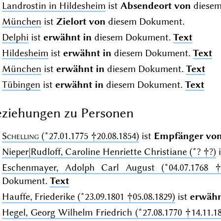
Landrostin in Hildesheim
ist
Absendeort von
diesem
München
ist
Zielort von
diesem Dokument.
Delphi
ist
erwähnt in
diesem Dokument.
Text
Hildesheim
ist
erwähnt in
diesem Dokument.
Text
München
ist
erwähnt in
diesem Dokument.
Text
Tübingen
ist
erwähnt in
diesem Dokument.
Text
ziehungen zu Personen
Schelling
(*27.01.1775 †20.08.1854)
ist
Empfänger vo
Nieper|Rudloff, Caroline Henriette Christiane (*? †?)
i
Eschenmayer, Adolph Carl August (*04.07.1768 †1
Dokument.
Text
Hauffe, Friederike (*23.09.1801 †05.08.1829)
ist
erwähn
Hegel, Georg Wilhelm Friedrich (*27.08.1770 †14.11.1