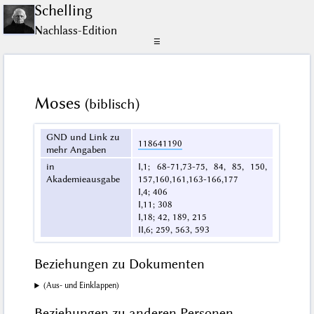
Schelling
Nachlass-Edition
☰
Moses
(biblisch)
GND und Link zu
118641190
mehr Angaben
in
I,1; 68-71,73-75, 84, 85, 150,
Akademieausgabe
157,160,161,163-166,177
I,4; 406
I,11; 308
I,18; 42, 189, 215
II,6; 259, 563, 593
Beziehungen zu Dokumenten
(Aus- und Einklappen)
Beziehungen zu anderen Personen