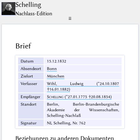
Schelling
Nachlass-Edition
☰
Brief
Datum
15.12.1832
Absendeort
Bonn
Zielort
München
Verfasser
Wihl, Ludwig (*24.10.1807
†16.01.1882)
Empfänger
Schelling
(*27.01.1775 †20.08.1854)
Standort
Berlin, Berlin-Brandenburgische
Akademie der Wissenschaften,
Schelling-Nachlaß
Signatur
NL Schelling, Nr. 762
Beziehungen zu anderen Dokumenten