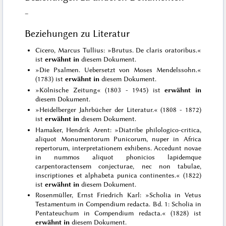
–
Beziehungen zu Literatur
Cicero, Marcus Tullius: »Brutus. De claris oratoribus.«
ist
erwähnt in
diesem Dokument.
»Die Psalmen. Uebersetzt von Moses Mendelssohn.«
(1783) ist
erwähnt in
diesem Dokument.
»Kölnische Zeitung« (1803 - 1945) ist
erwähnt in
diesem Dokument.
»Heidelberger Jahrbücher der Literatur.« (1808 - 1872)
ist
erwähnt in
diesem Dokument.
Hamaker, Hendrik Arent: »Diatribe philologico-critica,
aliquot Monumentorum Punicorum, nuper in Africa
repertorum, interpretationem exhibens. Accedunt novae
in nummos aliquot phonicios lapidemque
carpentoractensem conjecturae, nec non tabulae,
inscriptiones et alphabeta punica continentes.« (1822)
ist
erwähnt in
diesem Dokument.
Rosenmüller, Ernst Friedrich Karl: »Scholia in Vetus
Testamentum in Compendium redacta. Bd. 1: Scholia in
Pentateuchum in Compendium redacta.« (1828) ist
erwähnt in
diesem Dokument.