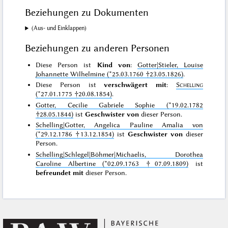
Beziehungen zu Dokumenten
(Aus- und Einklappen)
Beziehungen zu anderen Personen
Diese Person ist
Kind von
:
Gotter|Stieler, Louise
Johannette Wilhelmine (*25.03.1760 †23.05.1826)
.
Diese Person ist
verschwägert mit
:
Schelling
(*27.01.1775 †20.08.1854)
.
Gotter, Cecilie Gabriele Sophie (*19.02.1782
†28.05.1844)
ist
Geschwister von
dieser Person.
Schelling|Gotter, Angelica Pauline Amalia von
(*29.12.1786 †13.12.1854)
ist
Geschwister von
dieser
Person.
Schelling|Schlegel|Böhmer|Michaelis, Dorothea
Caroline Albertine (*02.09.1763 †07.09.1809)
ist
befreundet mit
dieser Person.