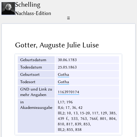
Schelling
Nachlass-Edition
☰
Gotter, Auguste Julie Luise
Geburtsdatum
30.06.1783
Todesdatum
25.05.1863
Geburtsort
Gotha
Todesort
Gotha
GND und Link zu
1163970174
mehr Angaben
in
I,17; 196
Akademieausgabe
II,6; 17, 36, 42
III,2; 10, 13, 15-20, 117, 129, 385,
439 f., 533, 763, 766f, 801, 804,
810, 817, 839, 853,
III,2; 855, 858