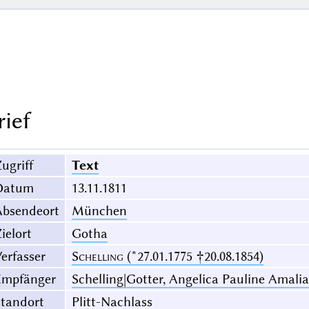
rief
ugriff
Text
Datum
13.11.1811
Absendeort
München
ielort
Gotha
erfasser
Schelling
(*27.01.1775 †20.08.1854)
Empfänger
Schelling|Gotter, Angelica Pauline Amalia
Standort
Plitt-Nachlass