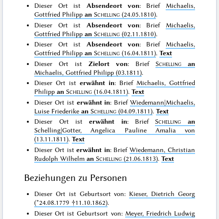
Dieser Ort ist
Absendeort von
: Brief
Michaelis,
Gottfried Philipp
an
Schelling
(24.05.1810)
.
Dieser Ort ist
Absendeort von
: Brief
Michaelis,
Gottfried Philipp
an
Schelling
(02.11.1810)
.
Dieser Ort ist
Absendeort von
: Brief
Michaelis,
Gottfried Philipp
an
Schelling
(16.04.1811)
.
Text
Dieser Ort ist
Zielort von
: Brief
Schelling
an
Michaelis, Gottfried Philipp (03.1811)
.
Dieser Ort ist
erwähnt in
: Brief
Michaelis, Gottfried
Philipp
an
Schelling
(16.04.1811)
.
Text
Dieser Ort ist
erwähnt in
: Brief
Wiedemann|Michaelis,
Luise Friederike
an
Schelling
(04.09.1811)
.
Text
Dieser Ort ist
erwähnt in
: Brief
Schelling
an
Schelling|Gotter, Angelica Pauline Amalia von
(13.11.1811)
.
Text
Dieser Ort ist
erwähnt in
: Brief
Wiedemann, Christian
Rudolph Wilhelm
an
Schelling
(21.06.1813)
.
Text
Beziehungen zu Personen
Dieser Ort ist Geburtsort von:
Kieser, Dietrich Georg
(*24.08.1779 †11.10.1862)
.
Dieser Ort ist Geburtsort von:
Meyer, Friedrich Ludwig