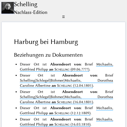
Schelling
Nachlass-Edition
☰
Harburg bei Hamburg
Beziehungen zu Dokumenten
Dieser Ort ist
Absendeort von
: Brief
Michaelis,
Gottfried Philipp
an
Schelling
(09.06.????)
.
Dieser Ort ist
Absendeort von
: Brief
Schelling|Schlegel|Böhmer|Michaelis, Dorothea
Caroline Albertine
an
Schelling
(12.04.1801)
.
Dieser Ort ist
Absendeort von
: Brief
Schelling|Schlegel|Böhmer|Michaelis, Dorothea
Caroline Albertine
an
Schelling
(16.04.1801)
.
Dieser Ort ist
Absendeort von
: Brief
Michaelis,
Gottfried Philipp
an
Schelling
(12.12.1809)
.
Dieser Ort ist
Absendeort von
: Brief
Michaelis,
Gottfried Philipp
an
Schelling
(16.03.1810)
.