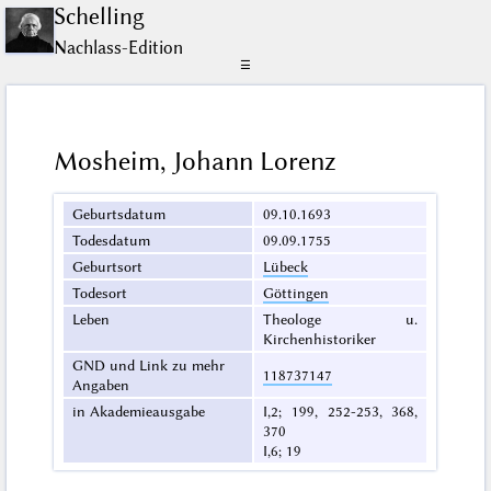
Schelling
Nachlass-Edition
☰
Mosheim, Johann Lorenz
Geburtsdatum
09.10.1693
Todesdatum
09.09.1755
Geburtsort
Lübeck
Todesort
Göttingen
Leben
Theologe u.
Kirchenhistoriker
GND und Link zu mehr
118737147
Angaben
in Akademieausgabe
I,2; 199, 252-253, 368,
370
I,6; 19