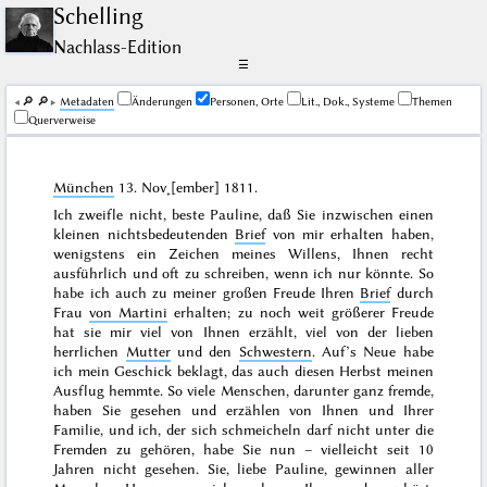
Schelling
Nachlass-Edition
☰
🔎︎
🔎︎
Me­ta­da­ten
Änderungen
Personen, Orte
Lit., Dok., Systeme
Themen
Querverweise
München
13. Nov˖[ember] 1811
.
Ich zweifle nicht, beste Pauline, daß Sie inzwischen einen
kleinen nichtsbedeutenden
Brief
von mir erhalten haben,
wenigstens ein Zeichen meines Willens, Ihnen recht
ausführlich und oft zu schreiben, wenn ich nur könnte. So
habe ich auch zu meiner großen Freude Ihren
Brief
durch
Frau
von Martini
erhalten; zu noch weit größerer Freude
hat sie mir viel von Ihnen erzählt, viel von der lieben
herrlichen
Mutter
und den
Schwestern
. Auf’s Neue habe
ich mein Geschick beklagt, das auch diesen
Herbst
meinen
Ausflug hemmte. So viele Menschen, darunter ganz fremde,
haben Sie gesehen und erzählen von Ihnen und Ihrer
Familie, und ich, der sich schmeicheln darf nicht unter die
Fremden zu gehören, habe Sie nun – vielleicht seit
10
Jahren
nicht gesehen. Sie, liebe Pauline, gewinnen aller