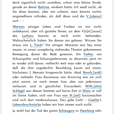
doch eigentlich nicht zustehen, schon eine kleine Strafe,
gerade an dieser
Bettine
, verdient hätte. Ich weiß nicht, ob
Sie diese kennen, aber mir scheint, man könnte nichts
angemeßners erfinden, als daß diese und die
V˖[ulpius]
sich – –
Werners
jetziges Leben und Treiben ist mir nicht
unbekannt; aber ich gestehe Ihnen, an dem V[e]rf˖[asser]
des
Luthers
konnte es mich nicht befremden.
Wahrscheinlich haben Sie diesen nie gelesen. Wissen Sie
etwas von
L. Tieck
? Vor einigen Monaten war bey einer
neuen, in unser sumpfartig
stehendes
Theater gekommnen
Bewegung davon die Rede gewesen, ihn
hieher
, um
Schauspieler und Schauspielerinnen zu dressiren; jetzt ist
es wieder still davon, vielleicht weil man oder er gefunden,
daß die ihm zugedachte Besoldung kaum auf einen,
höchstens 2 Monate hingereicht hätte. Mad.
Bernh˖[ardi]
oder vielmehr Frau Baronesse von Knorring wie sie sich
jetzt nennt, ist noch immer hier, aber von jedermann
verlassen und in gänzlicher Einsamkeit.
Wilh˖[elm]
Schlegel
war diesen
Sommer
auf kurze Zeit in
Wien
; er soll
im Sinne haben, sich von Frau
von St˖[ael]
loszumachen
und sich dort niederzulassen. Das gebe Gott! –
Goethe
’s
Lebensbruchstücke
haben wir hier immer noch nicht.
Ja wohl hat der Tod des guten
Schwagers
in
Haarburg
sehr