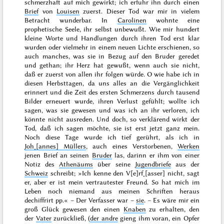
schmerzhaft auf mich gewirkt; ich erfuhr ihn durch einen
Brief
von
Louisen
zuerst. Dieser Tod war mir in vielem
Betracht wunderbar. In
Carolinen
wohnte eine
prophetische Seele, ihr selbst unbewußt. Wie mir hundert
kleine Worte und Handlungen durch ihren Tod erst klar
wurden oder vielmehr in einem neuen Lichte erschienen, so
auch manches, was sie in Bezug auf den Bruder geredet
und gethan; ihr Herz hat gewußt, wenn auch sie nicht,
daß er zuerst von allen ihr folgen würde. O wie habe ich in
diesen Herbsttagen, da uns alles an die Vergänglichkeit
erinnert und die Zeit des ersten Schmerzens durch tausend
Bilder erneuert wurde, ihren Verlust gefühlt; wollte ich
sagen, was sie gewesen und was ich an ihr verloren, ich
könnte nicht ausreden. Und doch, so verklärend wirkt der
Tod, daß ich sagen möchte, sie ist erst jetzt ganz mein.
Noch diese Tage wurde ich tief gerührt, als ich in
Joh˖[annes] Müllers
, auch eines Verstorbenen,
Werken
jenen Brief an seinen
Bruder
las, darinn er ihm von einer
Notiz des
Athenäums
über seine
Jugendbriefe
aus der
Schweiz
schreibt; »
Ich kenne den V[e]rf˖[asser] nicht, sagt
er, aber er ist mein vertrautester Freund. So hat mich im
Leben noch niemand aus meinen Schriften heraus
dechiffrirt
pp.« –
Der
Verfasser war –
sie
. – Es wäre mir ein
groß Glück gewesen den einen
Knaben
zu erhalten, den
der
Vater
zurückließ, (
der andre
gieng ihm voran, ein Opfer