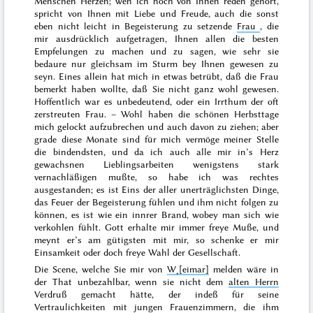
Menschen Herzen; wen ich noch von Ihnen reden gehört,
spricht von Ihnen mit Liebe und Freude, auch die sonst
eben nicht leicht in Begeisterung zu setzende
Frau
, die
mir ausdrücklich aufgetragen, Ihnen allen die besten
Empfelungen zu machen und zu sagen, wie sehr sie
bedaure nur gleichsam
im Sturm bey Ihnen gewesen zu
seyn. Eines allein hat mich in etwas betrübt, daß die Frau
bemerkt haben wollte, daß Sie nicht ganz wohl gewesen.
Hoffentlich war es unbedeutend, oder ein Irrthum der oft
zerstreuten Frau. – Wohl haben die schönen Herbsttage
mich gelockt aufzubrechen und auch davon zu ziehen; aber
grade diese Monate sind für mich vermöge meiner Stelle
die bindendsten, und da ich auch alle mir in’s Herz
gewachsnen Lieblingsarbeiten wenigstens stark
vernachläßigen mußte, so habe ich was rechtes
ausgestanden; es ist Eins der aller unerträglichsten Dinge,
das Feuer der Begeisterung fühlen und ihm nicht folgen zu
können, es ist wie ein innrer Brand, wobey man sich wie
verkohlen fühlt. Gott erhalte mir immer freye Muße, und
meynt er’s am gütigsten mit mir, so schenke er mir
Einsamkeit oder doch freye Wahl der Gesellschaft.
Die Scene, welche Sie mir von
W˖[eimar]
melden wäre in
der That unbezahlbar, wenn sie nicht dem
alten Herrn
Verdruß gemacht hätte, der indeß für seine
Vertraulichkeiten mit jungen Frauenzimmern, die ihm