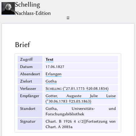
Schelling
Nachlass-Edition
☰
Brief
Zugriff
Text
Datum
17.06.1827
Absendeort
Erlangen
Zielort
Gotha
Verfasser
Schelling
(*27.01.1775 †20.08.1854)
Empfänger
Gotter, Auguste Julie Luise
(*30.06.1783 †25.05.1863)
Standort
Gotha, Universitäts- und
Forschungsbibliothek
Signatur
Chart. B 1926 4 c/2|||Fortsetzung von
Chart. A 2085a