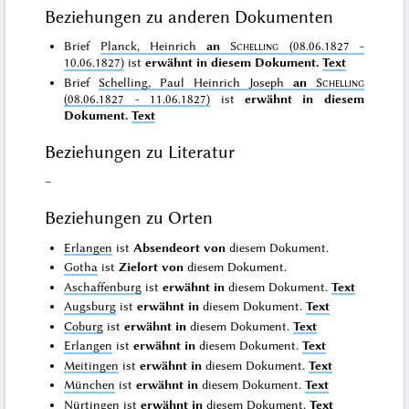
Beziehungen zu anderen Dokumenten
Brief
Planck, Heinrich
an
Schelling
(08.06.1827 -
10.06.1827)
ist
erwähnt in diesem Dokument.
Text
Brief
Schelling, Paul Heinrich Joseph
an
Schelling
(08.06.1827 - 11.06.1827)
ist
erwähnt in diesem
Dokument.
Text
Beziehungen zu Literatur
–
Beziehungen zu Orten
Erlangen
ist
Absendeort von
diesem Dokument.
Gotha
ist
Zielort von
diesem Dokument.
Aschaffenburg
ist
erwähnt in
diesem Dokument.
Text
Augsburg
ist
erwähnt in
diesem Dokument.
Text
Coburg
ist
erwähnt in
diesem Dokument.
Text
Erlangen
ist
erwähnt in
diesem Dokument.
Text
Meitingen
ist
erwähnt in
diesem Dokument.
Text
München
ist
erwähnt in
diesem Dokument.
Text
Nürtingen
ist
erwähnt in
diesem Dokument.
Text