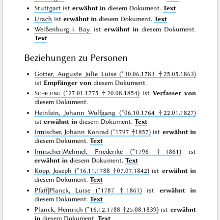
Stuttgart
ist
erwähnt in
diesem Dokument.
Text
Urach
ist
erwähnt in
diesem Dokument.
Text
Weißenburg i. Bay.
ist
erwähnt in
diesem Dokument.
Text
Beziehungen zu Personen
Gotter, Auguste Julie Luise (*30.06.1783 †25.05.1863)
ist
Empfänger von
diesem Dokument.
Schelling
(*27.01.1775 †20.08.1854)
ist
Verfasser von
diesem Dokument.
Heinlein, Johann Wolfgang (*06.10.1764 †22.01.1827)
ist
erwähnt in
diesem Dokument.
Text
Irmischer, Johann Konrad (*1797 †1857)
ist
erwähnt in
diesem Dokument.
Text
Irmischer|Mehmel, Friederike (*1796 †1861)
ist
erwähnt in
diesem Dokument.
Text
Kopp, Joseph (*16.11.1788 †07.07.1842)
ist
erwähnt in
diesem Dokument.
Text
Pfaff|Planck, Luise (*1787 †1861)
ist
erwähnt in
diesem Dokument.
Text
Planck, Heinrich (*16.12.1788 †25.08.1839)
ist
erwähnt
in
diesem Dokument.
Text