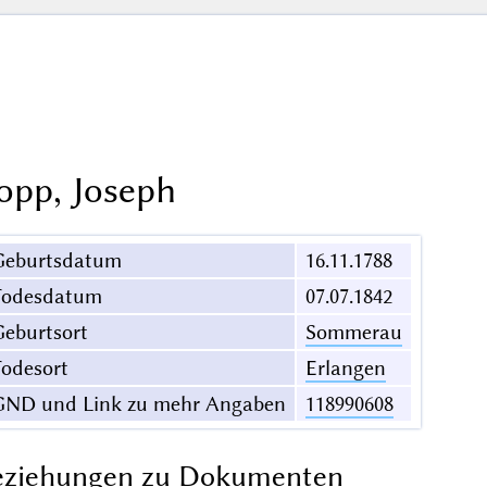
opp, Joseph
Geburtsdatum
16.11.1788
Todesdatum
07.07.1842
eburtsort
Sommerau
odesort
Erlangen
GND und Link zu mehr Angaben
118990608
eziehungen zu Dokumenten