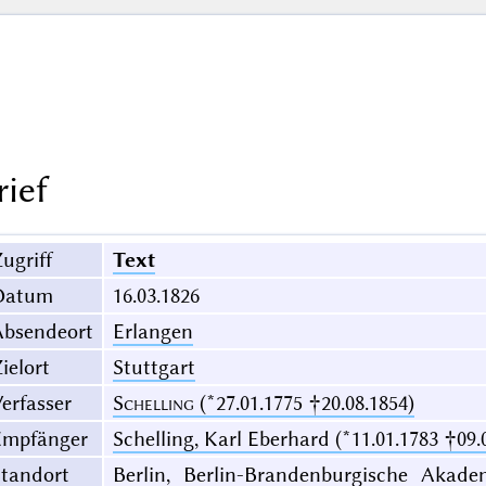
rief
ugriff
Text
Datum
16.03.1826
Absendeort
Erlangen
ielort
Stuttgart
erfasser
Schelling
(*27.01.1775 †20.08.1854)
Empfänger
Schelling, Karl Eberhard (*11.01.1783 †09.
Standort
Berlin, Berlin-Brandenburgische Akade