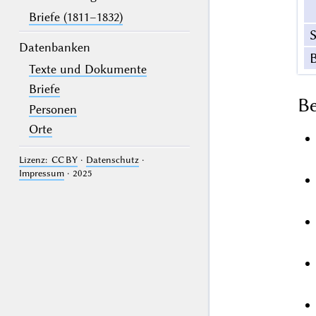
Briefe (1811–1832)
S
Datenbanken
Texte und Dokumente
Briefe
B
Personen
Orte
Lizenz: CC BY
·
Datenschutz
·
Impressum
· 2025