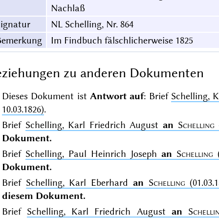
Nachlaß
ignatur
NL Schelling, Nr. 864
Bemerkung
Im Findbuch fälschlicherweise 1825
eziehungen zu anderen Dokumenten
Dieses Dokument ist
Antwort auf
: Brief
Schelling, 
10.03.1826)
.
Brief
Schelling, Karl Friedrich August
an
Schelling
(
Dokument.
Brief
Schelling, Paul Heinrich Joseph
an
Schelling
(
Dokument.
Brief
Schelling, Karl Eberhard
an
Schelling
(01.03.1
diesem Dokument.
Brief
Schelling, Karl Friedrich August
an
Schelli