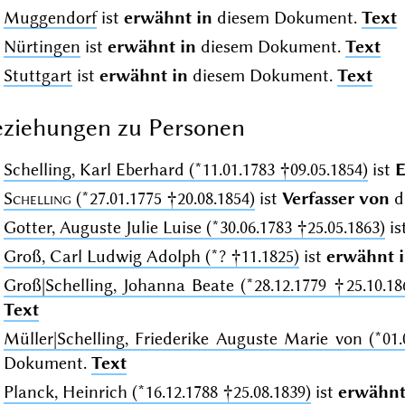
Muggendorf
ist
erwähnt in
diesem Dokument.
Text
Nürtingen
ist
erwähnt in
diesem Dokument.
Text
Stuttgart
ist
erwähnt in
diesem Dokument.
Text
ziehungen zu Personen
Schelling, Karl Eberhard (*11.01.1783 †09.05.1854)
ist
E
Schelling
(*27.01.1775 †20.08.1854)
ist
Verfasser von
d
Gotter, Auguste Julie Luise (*30.06.1783 †25.05.1863)
is
Groß, Carl Ludwig Adolph (*? †11.1825)
ist
erwähnt 
Groß|Schelling, Johanna Beate (*28.12.1779 †25.10.18
Text
Müller|Schelling, Friederike Auguste Marie von (*01.
Dokument.
Text
Planck, Heinrich (*16.12.1788 †25.08.1839)
ist
erwähnt