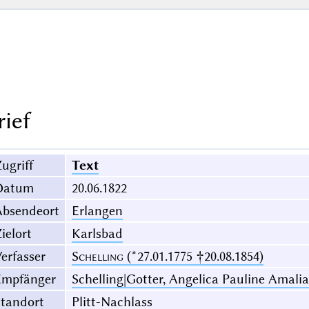
rief
ugriff
Text
Datum
20.06.1822
Absendeort
Erlangen
ielort
Karlsbad
erfasser
Schelling
(*27.01.1775 †20.08.1854)
Empfänger
Schelling|Gotter, Angelica Pauline Amalia
Standort
Plitt-Nachlass