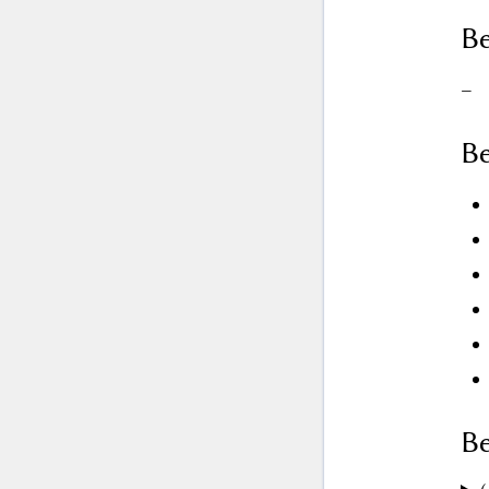
Be
–
Be
Be