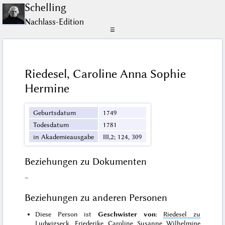
Schelling
Nachlass-Edition
☰
Riedesel, Caroline Anna Sophie
Hermine
Geburtsdatum
1749
Todesdatum
1781
in Akademieausgabe
III,2; 124, 309
Beziehungen zu Dokumenten
–
Beziehungen zu anderen Personen
Diese Person ist
Geschwister von
:
Riedesel zu
Ludwigseck, Friederike Caroline Susanne Wilhelmine