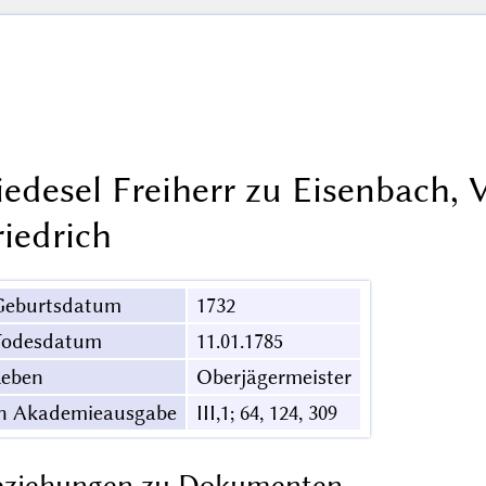
iedesel Freiherr zu Eisenbach,
riedrich
Geburtsdatum
1732
Todesdatum
11.01.1785
Leben
Oberjägermeister
in Akademieausgabe
III,1; 64, 124, 309
eziehungen zu Dokumenten