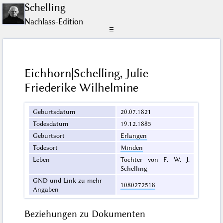
Schelling
Nachlass-Edition
☰
Eichhorn|Schelling, Julie
Friederike Wilhelmine
Geburtsdatum
20.07.1821
Todesdatum
19.12.1885
Geburtsort
Erlangen
Todesort
Minden
Leben
Tochter von F. W. J.
Schelling
GND und Link zu mehr
1080272518
Angaben
Beziehungen zu Dokumenten