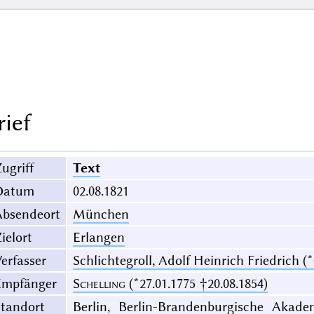
rief
ugriff
Text
Datum
02.08.1821
Absendeort
München
ielort
Erlangen
erfasser
Schlichtegroll, Adolf Heinrich Friedrich (*
Empfänger
Schelling
(*27.01.1775 †20.08.1854)
Standort
Berlin, Berlin-Brandenburgische Akade