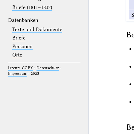
Briefe (1811–1832)
S
Datenbanken
Texte und Dokumente
B
Briefe
Personen
Orte
Lizenz: CC BY
·
Datenschutz
·
Impressum
· 2025
Be