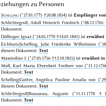
ziehungen zu Personen
Schelling
(*27.01.1775 †20.08.1854)
ist
Empfänger vo
Schlichtegroll, Adolf Heinrich Friedrich (*08.12.1765 
Dokument.
Döllinger, Ignaz (*24.05.1770 †14.01.1841)
ist
erwähnt 
Eichhorn|Schelling, Julie Friederike Wilhelmine (*20
diesem Dokument.
Text
Maximilian I. (*27.05.1756 †13.10.1825)
ist
erwähnt in
Moll, Karl Maria Ehrenbert Freiherr von (*21.12.176
Dokument.
Text
Schelling|Gotter, Angelica Pauline Amalia von (*29
diesem Dokument.
Text
Schlichtegroll|Rousseau, Auguste (*11.11.1770 †15
Dokument.
Text