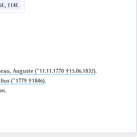
6f., 114f.
seau, Auguste (*11.11.1770 †15.06.1832)
.
lius (*1779 †1846)
.
on.