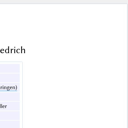
iedrich
ringen)
ller