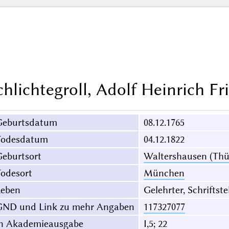
chlichtegroll, Adolf Heinrich Fr
Geburtsdatum
08.12.1765
Todesdatum
04.12.1822
eburtsort
Waltershausen (Thü
odesort
München
Leben
Gelehrter, Schriftste
GND und Link zu mehr Angaben
117327077
in Akademieausgabe
I,5; 22